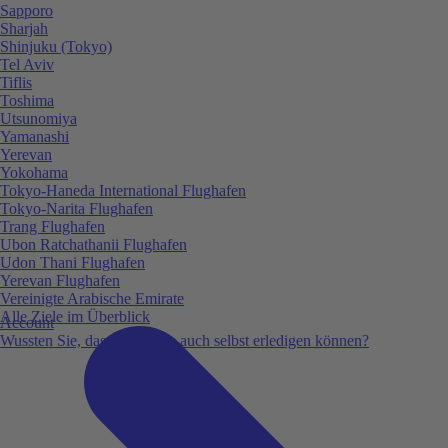
Sapporo
Sharjah
Shinjuku (Tokyo)
Tel Aviv
Tiflis
Toshima
Utsunomiya
Yamanashi
Yerevan
Yokohama
Tokyo-Haneda International Flughafen
Tokyo-Narita Flughafen
Trang Flughafen
Ubon Ratchathanii Flughafen
Udon Thani Flughafen
Yerevan Flughafen
Vereinigte Arabische Emirate
Alle Ziele im Überblick
Account
Wussten Sie, dass Sie vieles auch selbst erledigen können?