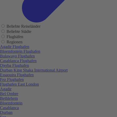
Beliebte Reiseländer
Beliebte Städte
Flughäfen
Regionen
Agadir Flughafen
Bloemfontein Flughafen
Bulawayo Flughafen
Casablanca Flughafen
Djerba Flughafen
Durban King Shaka International Airport
Essaouira Flughafen
Fez Flughafen
Flughafen East London
Agadir
Bel Ombre
Bethlehem
Bloemfontein
Casablanca
Durban