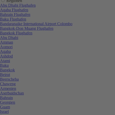
Regionen
Abu Dhabi Flughafen
Aqaba Flughafen
Bahrain Flughafen
Baku Flughafen
Bandaranaike International Airport Colombo
Bangkok-Don Muang Flughafen
Bangkok Flughafen
Abu Dhabi
Amman
Aomori
Aqaba
Ashdod
Atami
Baku
Bangkok
Beirut
Beerscheba
Chaweng
Armenien
Aserbaidschan
Bahrain
Georgien
Guam
Israel