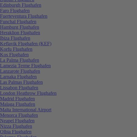
Edinburgh Flughafen
Faro Flughafen
Fuerteventura Flughafen
Funchal Flughafen
Hamburg Flughafen
Heraklion Flughafen
Ibiza Flughafen
Keflavik Flughafen (KEF)
Korfu Flughafen
Kos Flughafen
La Palma Flughafen
Lamezia Terme Flughafen
Lanzarote Flughafen
Larnaka Flughafen
Las Palmas Flughafen
Lissabon Flughafen
London Heathrow Flughafen
Madrid Flughafen
Malaga Flughafen
Malta International Airport
Menorca Flughafen
Neapel Flughafen
Nizza Flughafen
Olbia Flughafen