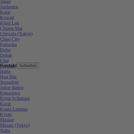
Japan
Jordanien
Katar
Kuwait
Khao Lak
Chiang Mai
Chiyoda (Tokyo)
Chuo City
Fukuoka
Doha
Dubai
Eilat
Kontakt
Fujairah
Schließen
Haifa
Hua Hin
Jerusalem
Johor Bahru
Kanazawa
Kirjat Schmona
Korat
Kuala Lumpur
Kyoto
Maskat
Minato (Tokyo)
Naha