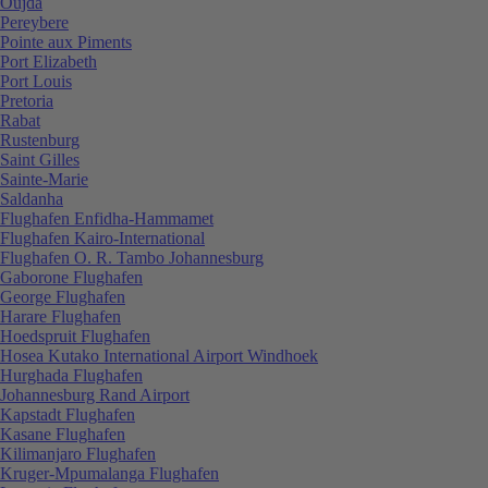
Oujda
Pereybere
Pointe aux Piments
Port Elizabeth
Port Louis
Pretoria
Rabat
Rustenburg
Saint Gilles
Sainte-Marie
Saldanha
Flughafen Enfidha-Hammamet
Flughafen Kairo-International
Flughafen O. R. Tambo Johannesburg
Gaborone Flughafen
George Flughafen
Harare Flughafen
Hoedspruit Flughafen
Hosea Kutako International Airport Windhoek
Hurghada Flughafen
Johannesburg Rand Airport
Kapstadt Flughafen
Kasane Flughafen
Kilimanjaro Flughafen
Kruger-Mpumalanga Flughafen