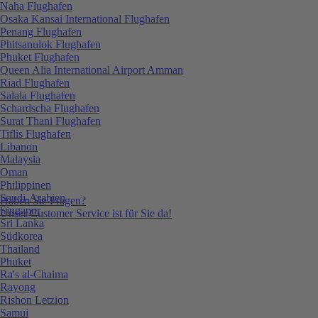
Naha Flughafen
Osaka Kansai International Flughafen
Penang Flughafen
Phitsanulok Flughafen
Phuket Flughafen
Queen Alia International Airport Amman
Riad Flughafen
Salala Flughafen
Schardscha Flughafen
Surat Thani Flughafen
Tiflis Flughafen
Libanon
Malaysia
Oman
Philippinen
Saudi-Arabien
Haben Sie Fragen?
Singapur
Unser Customer Service ist für Sie da!
Sri Lanka
Südkorea
Thailand
Phuket
Ra's al-Chaima
Rayong
Rishon Letzion
Samui