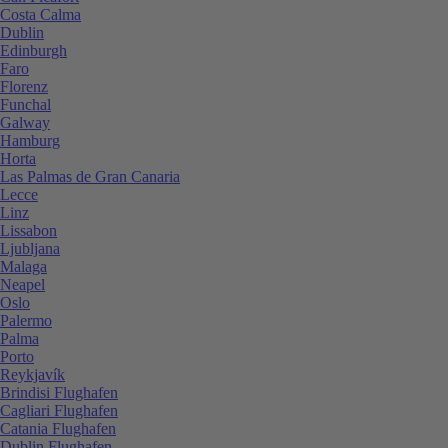
Costa Calma
Dublin
Edinburgh
Faro
Florenz
Funchal
Galway
Hamburg
Horta
Las Palmas de Gran Canaria
Lecce
Linz
Lissabon
Ljubljana
Malaga
Neapel
Oslo
Palermo
Palma
Porto
Reykjavík
Brindisi Flughafen
Cagliari Flughafen
Catania Flughafen
Dublin Flughafen