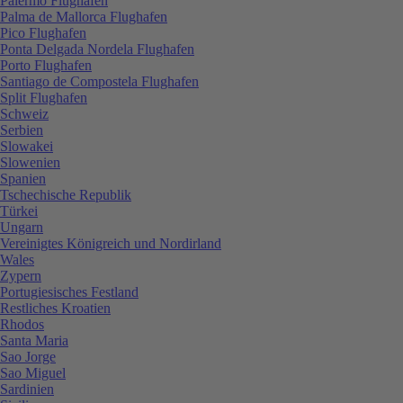
Palermo Flughafen
Palma de Mallorca Flughafen
Pico Flughafen
Ponta Delgada Nordela Flughafen
Porto Flughafen
Santiago de Compostela Flughafen
Split Flughafen
Schweiz
Serbien
Slowakei
Slowenien
Spanien
Tschechische Republik
Türkei
Ungarn
Vereinigtes Königreich und Nordirland
Wales
Zypern
Portugiesisches Festland
Restliches Kroatien
Rhodos
Santa Maria
Sao Jorge
Sao Miguel
Sardinien