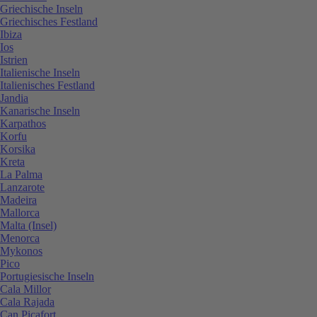
Griechische Inseln
Griechisches Festland
Ibiza
Ios
Istrien
Italienische Inseln
Italienisches Festland
Jandia
Kanarische Inseln
Karpathos
Korfu
Korsika
Kreta
La Palma
Lanzarote
Madeira
Mallorca
Malta (Insel)
Menorca
Mykonos
Pico
Portugiesische Inseln
Cala Millor
Cala Rajada
Can Picafort