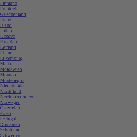
Finnland
Frankreich
Griechenland
Irland
Island
Italien
Kosovo
Kroatien
Lettland
Litauen
Luxemburg
Malta
Moldawien
Monaco
Montenegro
Niederlande
Nordirland
Nordmazedonien
Norwegen
Österreich
Polen
Portugal
Rumänien
Schottland
Schweden