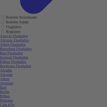
Beliebte Reiseländer
Beliebte Städte
Flughäfen
Regionen
Ajaccio Flughafen
Alicante Flughafen
Athen Flughafen
Barcelona Flughafen
Bari Flughafen
Belgrad Flughafen
Bilbao Flughafen
Bordeaux Flughafen
Alcudia
Alicante
Athen
Avignon
Bari
Berlin
Bilbao
Bologna
Cala d'Or