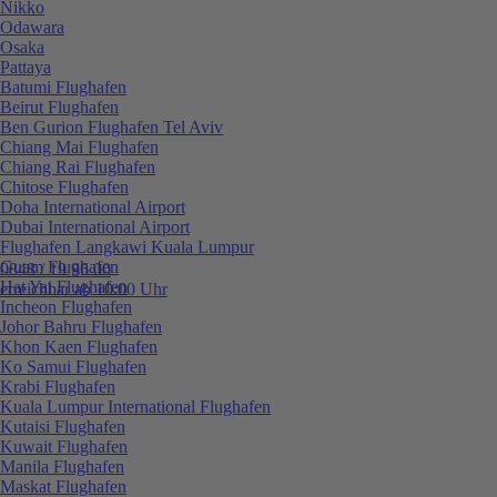
Nikko
Odawara
Osaka
Pattaya
Batumi Flughafen
Beirut Flughafen
Ben Gurion Flughafen Tel Aviv
Chiang Mai Flughafen
Chiang Rai Flughafen
Chitose Flughafen
Doha International Airport
Dubai International Airport
Flughafen Langkawi Kuala Lumpur
Guam Flughafen
0848 / 19 96 00
Hat Yai Flughafen
erreichbar ab 10:00 Uhr
Incheon Flughafen
Johor Bahru Flughafen
Khon Kaen Flughafen
Ko Samui Flughafen
Krabi Flughafen
Kuala Lumpur International Flughafen
Kutaisi Flughafen
Kuwait Flughafen
Manila Flughafen
Maskat Flughafen