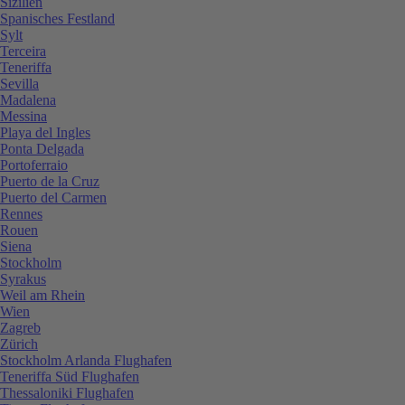
Sizilien
Spanisches Festland
Sylt
Terceira
Teneriffa
Sevilla
Madalena
Messina
Playa del Ingles
Ponta Delgada
Portoferraio
Puerto de la Cruz
Puerto del Carmen
Rennes
Rouen
Siena
Stockholm
Syrakus
Weil am Rhein
Wien
Zagreb
Zürich
Stockholm Arlanda Flughafen
Teneriffa Süd Flughafen
Thessaloniki Flughafen