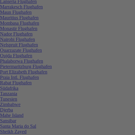
Lanseria Flughafen
Marrakesch Flughafen
Maun Flughafen
Mauritius Flughafen
Mombasa Flughafen
Monastir Flughafen
Nador Flughafen
Nairobi Flughafen
Nelspruit Flughafen
Ouarzazate Flughafen
Oujda Flughafen
Phalaborwa Flughafen
Pietermaritzburg Flughafen
Port Elizabeth Flughafen
Praia Intl. Flughafen
Rabat Flughafen
Südafrika
Tanzania
Tunesien
Zimbabwe
Djerba
Mahe Island
Sansibar
Santa Maria do Sal
Sheikh Zayed