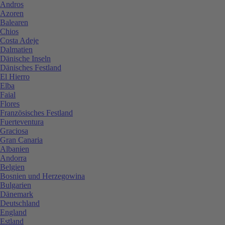
Andros
Azoren
Balearen
Chios
Costa Adeje
Dalmatien
Dänische Inseln
Dänisches Festland
El Hierro
Elba
Faial
Flores
Französisches Festland
Fuerteventura
Graciosa
Gran Canaria
Albanien
Andorra
Belgien
Bosnien und Herzegowina
Bulgarien
Dänemark
Deutschland
England
Estland