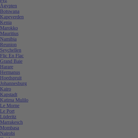
Fez
Ägypten
Botswana
Kapeverden
Kenia
Marokko
Mauritius
Namibia
Reunion
Seychellen
Flic En Flac
Grand Baie
Harare
Hermanus
Hoedspruit
Johannesburg
Kairo
Kapstadt
Katima Mulilo
Le Morne
Le Port
Lüderitz
Marrakesch
Mombasa
Nairobi