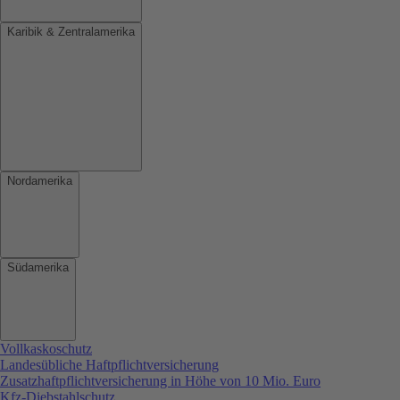
Karibik & Zentralamerika
Nordamerika
Südamerika
Vollkaskoschutz
Landesübliche Haftpflichtversicherung
Zusatzhaftpflichtversicherung in Höhe von 10 Mio. Euro
Kfz-Diebstahlschutz