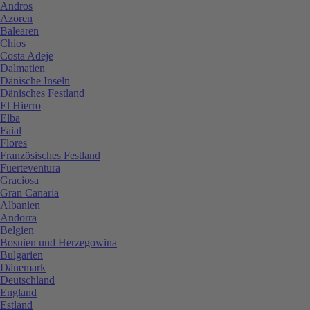
Andros
Azoren
Balearen
Chios
Costa Adeje
Dalmatien
Dänische Inseln
Dänisches Festland
El Hierro
Elba
Faial
Flores
Französisches Festland
Fuerteventura
Graciosa
Gran Canaria
Albanien
Andorra
Belgien
Bosnien und Herzegowina
Bulgarien
Dänemark
Deutschland
England
Estland