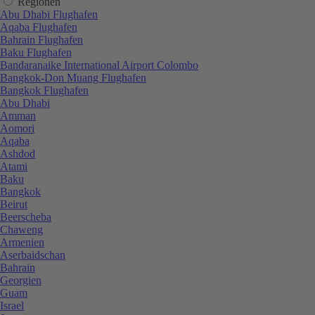
Regionen
Abu Dhabi Flughafen
Aqaba Flughafen
Bahrain Flughafen
Baku Flughafen
Bandaranaike International Airport Colombo
Bangkok-Don Muang Flughafen
Bangkok Flughafen
Abu Dhabi
Amman
Aomori
Aqaba
Ashdod
Atami
Baku
Bangkok
Beirut
Beerscheba
Chaweng
Armenien
Aserbaidschan
Bahrain
Georgien
Guam
Israel