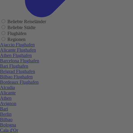
Beliebte Reiseländer
Beliebte Städte
Flughäfen
Regionen
Ajaccio Flughafen
Alicante Flughafen
Athen Flughafen
Barcelona Flughafen
Bari Flughafen
Belgrad Flughafen
Bilbao Flughafen
Bordeaux Flughafen
Alcudia
Alicante
Athen
Avignon
Bari
Berlin
Bilbao
Bologna
Cala d'Or