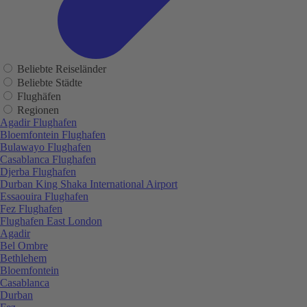
Beliebte Reiseländer
Beliebte Städte
Flughäfen
Regionen
Agadir Flughafen
Bloemfontein Flughafen
Bulawayo Flughafen
Casablanca Flughafen
Djerba Flughafen
Durban King Shaka International Airport
Essaouira Flughafen
Fez Flughafen
Flughafen East London
Agadir
Bel Ombre
Bethlehem
Bloemfontein
Casablanca
Durban