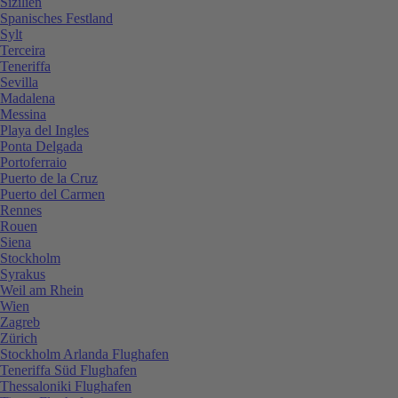
Sizilien
Spanisches Festland
Sylt
Terceira
Teneriffa
Sevilla
Madalena
Messina
Playa del Ingles
Ponta Delgada
Portoferraio
Puerto de la Cruz
Puerto del Carmen
Rennes
Rouen
Siena
Stockholm
Syrakus
Weil am Rhein
Wien
Zagreb
Zürich
Stockholm Arlanda Flughafen
Teneriffa Süd Flughafen
Thessaloniki Flughafen