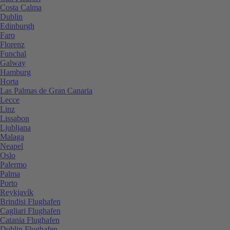
Costa Calma
Dublin
Edinburgh
Faro
Florenz
Funchal
Galway
Hamburg
Horta
Las Palmas de Gran Canaria
Lecce
Linz
Lissabon
Ljubljana
Malaga
Neapel
Oslo
Palermo
Palma
Porto
Reykjavík
Brindisi Flughafen
Cagliari Flughafen
Catania Flughafen
Dublin Flughafen