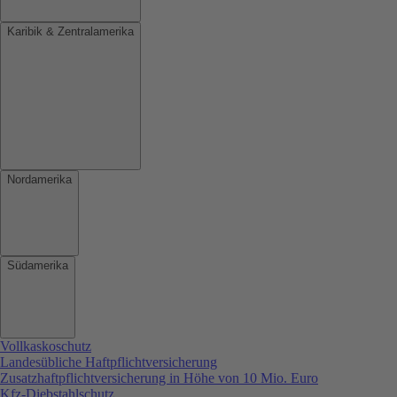
Karibik & Zentralamerika
Nordamerika
Südamerika
Vollkaskoschutz
Landesübliche Haftpflichtversicherung
Zusatzhaftpflichtversicherung in Höhe von 10 Mio. Euro
Kfz-Diebstahlschutz