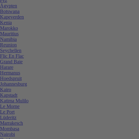
Fez
Ägypten
Botswana
Kapeverden
Kenia
Marokko
Mauritius
Namibia
Reunion
Seychellen
Flic En Flac
Grand Baie
Harare
Hermanus
Hoedspruit
Johannesburg
Kairo
Kapstadt
Katima Mulilo
Le Morne
Le Port
Lüderitz
Marrakesch
Mombasa
Nairobi