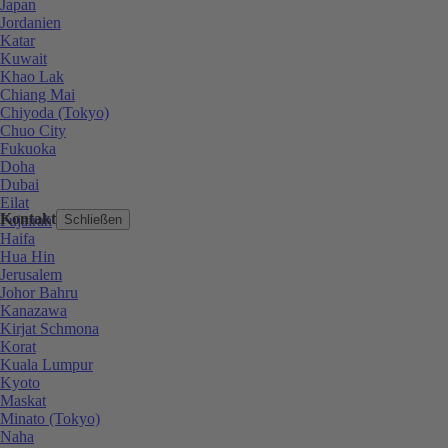
Japan
Jordanien
Katar
Kuwait
Khao Lak
Chiang Mai
Chiyoda (Tokyo)
Chuo City
Fukuoka
Doha
Dubai
Eilat
Kontakt
Fujairah
Schließen
Haifa
Hua Hin
Jerusalem
Johor Bahru
Kanazawa
Kirjat Schmona
Korat
Kuala Lumpur
Kyoto
Maskat
Minato (Tokyo)
Naha