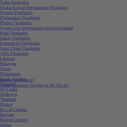
Naha Flughafen
Osaka Kansai International Flughafen
Penang Flughafen
Phitsanulok Flughafen
Phuket Flughafen
Queen Alia International Airport Amman
Riad Flughafen
Salala Flughafen
Schardscha Flughafen
Surat Thani Flughafen
Tiflis Flughafen
Libanon
Malaysia
Oman
Philippinen
Saudi-Arabien
Haben Sie Fragen?
Singapur
Unser Customer Service ist für Sie da!
Sri Lanka
Südkorea
Thailand
Phuket
Ra's al-Chaima
Rayong
Rishon Letzion
Samui