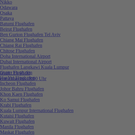
Nikko
Odawara
Osaka
Pattaya
Batumi Flughafen
Beirut Flughafen
Ben Gurion Flughafen Tel Aviv
Chiang Mai Flughafen
Chiang Rai Flughafen
Chitose Flughafen
Doha International Airport
Dubai International Airport
Flughafen Langkawi Kuala Lumpur
Guam Flughafen
0848 / 19 96 00
Hat Yai Flughafen
erreichbar bis 18:00 Uhr
Incheon Flughafen
Johor Bahru Flughafen
Khon Kaen Flughafen
Ko Samui Flughafen
Krabi Flughafen
Kuala Lumpur International Flughafen
Kutaisi Flughafen
Kuwait Flughafen
Manila Flughafen
Maskat Flughafen