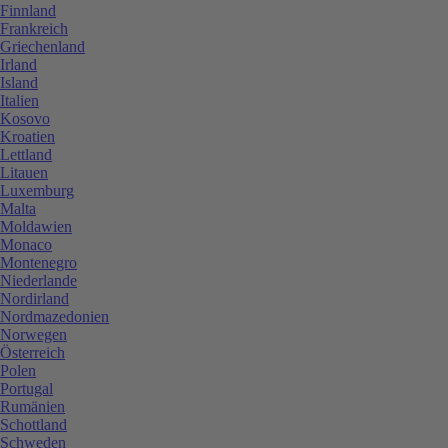
Finnland
Frankreich
Griechenland
Irland
Island
Italien
Kosovo
Kroatien
Lettland
Litauen
Luxemburg
Malta
Moldawien
Monaco
Montenegro
Niederlande
Nordirland
Nordmazedonien
Norwegen
Österreich
Polen
Portugal
Rumänien
Schottland
Schweden