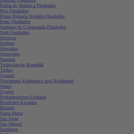
Palermo Flughafen
Palma de Mallorca Flughafen
Pico Flughafen
Ponta Delgada Nordela Flughafen
Porto Flughafen
Santiago de Compostela Flughafen
Split Flughafen
Schweiz
Serbien
Slowakei
Slowenien
Spanien
Tschechische Republik
Türkei
Ungarn
Vereinigtes Königreich und Nordirland
Wales
Zypern
Portugiesisches Festland
Restliches Kroatien
Rhodos
Santa Maria
Sao Jorge
Sao Miguel
Sardinien