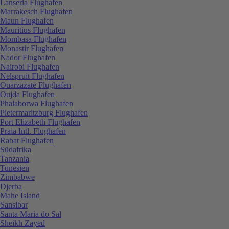
Lanseria Flughafen
Marrakesch Flughafen
Maun Flughafen
Mauritius Flughafen
Mombasa Flughafen
Monastir Flughafen
Nador Flughafen
Nairobi Flughafen
Nelspruit Flughafen
Ouarzazate Flughafen
Oujda Flughafen
Phalaborwa Flughafen
Pietermaritzburg Flughafen
Port Elizabeth Flughafen
Praia Intl. Flughafen
Rabat Flughafen
Südafrika
Tanzania
Tunesien
Zimbabwe
Djerba
Mahe Island
Sansibar
Santa Maria do Sal
Sheikh Zayed