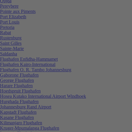
Oujda
Pereybere
Pointe aux Piments
Port Elizabeth
Port Louis
Pretoria
Rabat
Rustenburg
Saint Gilles
Sainte-Marie
Saldanha
Flughafen Enfidha-Hammamet
Flughafen Kairo-International
Flughafen O. R. Tambo Johannesburg
Gaborone Flughafen
George Flughafen
Harare Flughafen
Hoedspruit Flughafen
Hosea Kutako International Airport Windhoek
Hurghada Flughafen
Johannesburg Rand Airport
Kapstadt Flughafen
Kasane Flughafen
Kilimanjaro Flughafen
Kruger-Mpumalanga Flughafen