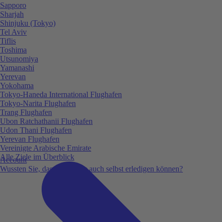
Sapporo
Sharjah
Shinjuku (Tokyo)
Tel Aviv
Tiflis
Toshima
Utsunomiya
Yamanashi
Yerevan
Yokohama
Tokyo-Haneda International Flughafen
Tokyo-Narita Flughafen
Trang Flughafen
Ubon Ratchathanii Flughafen
Udon Thani Flughafen
Yerevan Flughafen
Vereinigte Arabische Emirate
Alle Ziele im Überblick
Account
Wussten Sie, dass Sie vieles auch selbst erledigen können?