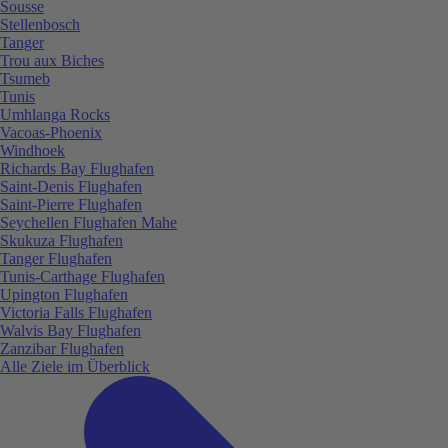
Sousse
Stellenbosch
Tanger
Trou aux Biches
Tsumeb
Tunis
Umhlanga Rocks
Vacoas-Phoenix
Windhoek
Richards Bay Flughafen
Saint-Denis Flughafen
Saint-Pierre Flughafen
Seychellen Flughafen Mahe
Skukuza Flughafen
Tanger Flughafen
Tunis-Carthage Flughafen
Upington Flughafen
Victoria Falls Flughafen
Walvis Bay Flughafen
Zanzibar Flughafen
Alle Ziele im Überblick