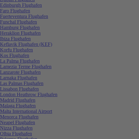
Edinburgh Flughafen
Faro Flughafen
Fuerteventura Flughafen
Funchal Flughafen
Hamburg Flughafen
Heraklion Flughafen
Ibiza Flughafen
Keflavik Flughafen (KEF)
Korfu Flughafen
Kos Flughafen
La Palma Flughafen
Lamezia Terme Flughafen
Lanzarote Flughafen
Larnaka Flughafen
Las Palmas Flughafen
Lissabon Flughafen
London Heathrow Flughafen
Madrid Flughafen
Malaga Flughafen
Malta International Airport
Menorca Flughafen
Neapel Flughafen
Nizza Flughafen
Olbia Flughafen