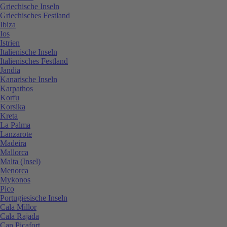
Griechische Inseln
Griechisches Festland
Ibiza
Ios
Istrien
Italienische Inseln
Italienisches Festland
Jandia
Kanarische Inseln
Karpathos
Korfu
Korsika
Kreta
La Palma
Lanzarote
Madeira
Mallorca
Malta (Insel)
Menorca
Mykonos
Pico
Portugiesische Inseln
Cala Millor
Cala Rajada
Can Picafort