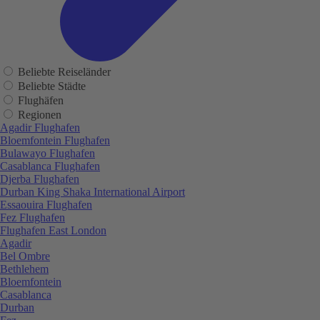
Beliebte Reiseländer
Beliebte Städte
Flughäfen
Regionen
Agadir Flughafen
Bloemfontein Flughafen
Bulawayo Flughafen
Casablanca Flughafen
Djerba Flughafen
Durban King Shaka International Airport
Essaouira Flughafen
Fez Flughafen
Flughafen East London
Agadir
Bel Ombre
Bethlehem
Bloemfontein
Casablanca
Durban