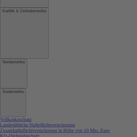
Karibik & Zentralamerika
Nordamerika
Südamerika
Vollkaskoschutz
Landesübliche Haftpflichtversicherung
Zusatzhaftpflichtversicherung in Höhe von 10 Mio. Euro
Kfz-Diebstahlschutz