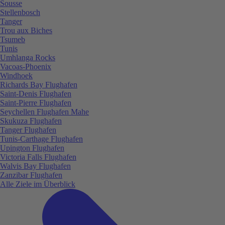
Sousse
Stellenbosch
Tanger
Trou aux Biches
Tsumeb
Tunis
Umhlanga Rocks
Vacoas-Phoenix
Windhoek
Richards Bay Flughafen
Saint-Denis Flughafen
Saint-Pierre Flughafen
Seychellen Flughafen Mahe
Skukuza Flughafen
Tanger Flughafen
Tunis-Carthage Flughafen
Upington Flughafen
Victoria Falls Flughafen
Walvis Bay Flughafen
Zanzibar Flughafen
Alle Ziele im Überblick