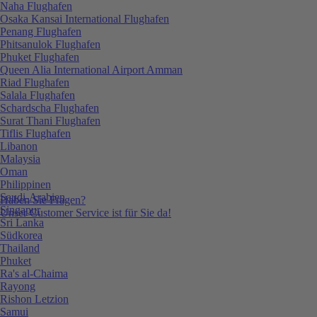
Naha Flughafen
Osaka Kansai International Flughafen
Penang Flughafen
Phitsanulok Flughafen
Phuket Flughafen
Queen Alia International Airport Amman
Riad Flughafen
Salala Flughafen
Schardscha Flughafen
Surat Thani Flughafen
Tiflis Flughafen
Libanon
Malaysia
Oman
Philippinen
Saudi-Arabien
Haben Sie Fragen?
Singapur
Unser Customer Service ist für Sie da!
Sri Lanka
Südkorea
Thailand
Phuket
Ra's al-Chaima
Rayong
Rishon Letzion
Samui