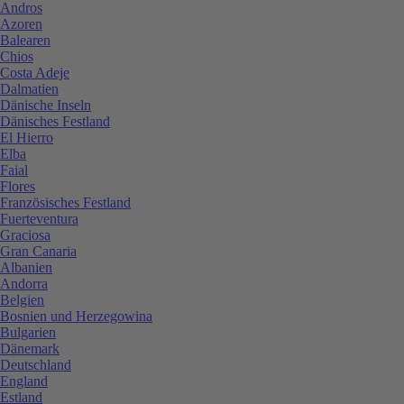
Andros
Azoren
Balearen
Chios
Costa Adeje
Dalmatien
Dänische Inseln
Dänisches Festland
El Hierro
Elba
Faial
Flores
Französisches Festland
Fuerteventura
Graciosa
Gran Canaria
Albanien
Andorra
Belgien
Bosnien und Herzegowina
Bulgarien
Dänemark
Deutschland
England
Estland