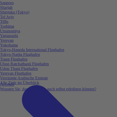
Sapporo
Sharjah
Shinjuku (Tokyo)
Tel Aviv
Tiflis
Toshima
Utsunomiya
Yamanashi
Yerevan
Yokohama
Tokyo-Haneda International Flughafen
Tokyo-Narita Flughafen
Trang Flughafen
Ubon Ratchathanii Flughafen
Udon Thani Flughafen
Yerevan Flughafen
Vereinigte Arabische Emirate
Alle Ziele im Überblick
Account
Wussten Sie, dass Sie vieles auch selbst erledigen können?