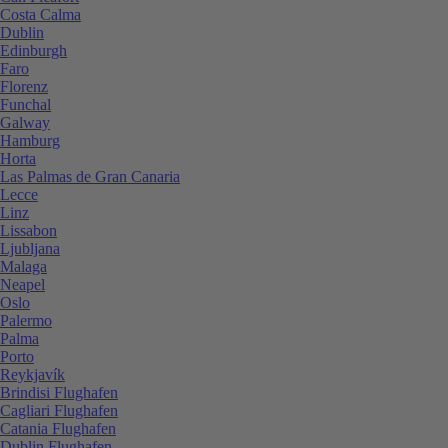
Costa Calma
Dublin
Edinburgh
Faro
Florenz
Funchal
Galway
Hamburg
Horta
Las Palmas de Gran Canaria
Lecce
Linz
Lissabon
Ljubljana
Malaga
Neapel
Oslo
Palermo
Palma
Porto
Reykjavík
Brindisi Flughafen
Cagliari Flughafen
Catania Flughafen
Dublin Flughafen