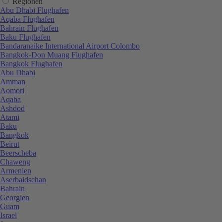
Regionen
Abu Dhabi Flughafen
Aqaba Flughafen
Bahrain Flughafen
Baku Flughafen
Bandaranaike International Airport Colombo
Bangkok-Don Muang Flughafen
Bangkok Flughafen
Abu Dhabi
Amman
Aomori
Aqaba
Ashdod
Atami
Baku
Bangkok
Beirut
Beerscheba
Chaweng
Armenien
Aserbaidschan
Bahrain
Georgien
Guam
Israel