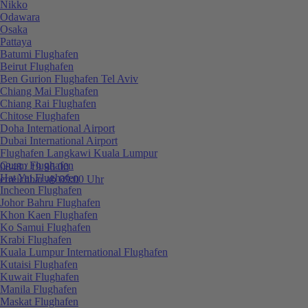
Nikko
Odawara
Osaka
Pattaya
Batumi Flughafen
Beirut Flughafen
Ben Gurion Flughafen Tel Aviv
Chiang Mai Flughafen
Chiang Rai Flughafen
Chitose Flughafen
Doha International Airport
Dubai International Airport
Flughafen Langkawi Kuala Lumpur
Guam Flughafen
0848 / 19 96 00
Hat Yai Flughafen
erreichbar ab 09:00 Uhr
Incheon Flughafen
Johor Bahru Flughafen
Khon Kaen Flughafen
Ko Samui Flughafen
Krabi Flughafen
Kuala Lumpur International Flughafen
Kutaisi Flughafen
Kuwait Flughafen
Manila Flughafen
Maskat Flughafen