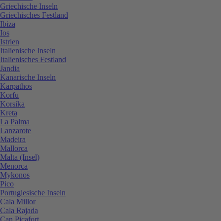
Griechische Inseln
Griechisches Festland
Ibiza
Ios
Istrien
Italienische Inseln
Italienisches Festland
Jandia
Kanarische Inseln
Karpathos
Korfu
Korsika
Kreta
La Palma
Lanzarote
Madeira
Mallorca
Malta (Insel)
Menorca
Mykonos
Pico
Portugiesische Inseln
Cala Millor
Cala Rajada
Can Picafort