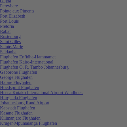
Oujda
Pereybere
Pointe aux Piments
Port Elizabeth
Port Louis
Pretoria
Rabat
Rustenburg
Saint Gilles
Sainte-Marie
Saldanha
Flughafen Enfidha-Hammamet
Flughafen Kairo-International
Flughafen O. R. Tambo Johannesburg
Gaborone Flughafen
George Flughafen
Harare Flughafen
Hoedspruit Flughafen
Hosea Kutako International Airport Windhoek
Hurghada Flughafen
Johannesburg Rand Airport
Kapstadt Flughafen
Kasane Flughafen
Kilimanjaro Flughafen
Kruger-Mpumalanga Flughafen