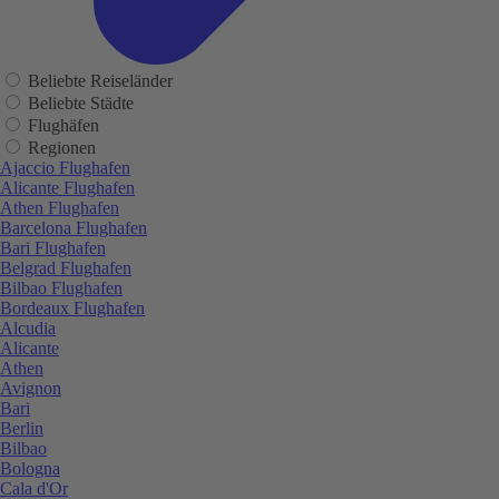
Beliebte Reiseländer
Beliebte Städte
Flughäfen
Regionen
Ajaccio Flughafen
Alicante Flughafen
Athen Flughafen
Barcelona Flughafen
Bari Flughafen
Belgrad Flughafen
Bilbao Flughafen
Bordeaux Flughafen
Alcudia
Alicante
Athen
Avignon
Bari
Berlin
Bilbao
Bologna
Cala d'Or