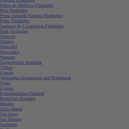
Palermo Flughafen
Palma de Mallorca Flughafen
Pico Flughafen
Ponta Delgada Nordela Flughafen
Porto Flughafen
Santiago de Compostela Flughafen
Split Flughafen
Schweiz
Serbien
Slowakei
Slowenien
Spanien
Tschechische Republik
Türkei
Ungarn
Vereinigtes Königreich und Nordirland
Wales
Zypern
Portugiesisches Festland
Restliches Kroatien
Rhodos
Santa Maria
Sao Jorge
Sao Miguel
Sardinien