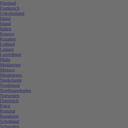
Finnland
Frankreich
Griechenland
Irland
Island
Italien
Kosovo
Kroatien
Lettland
Litauen
Luxemburg
Malta
Moldawien
Monaco
Montenegro
Niederlande
Nordirland
Nordmazedonien
Norwegen
Österreich
Polen
Portugal
Rumänien
Schottland
Schweden