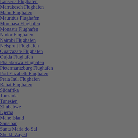
Lanseria Flughafen
Marrakesch Flughafen
Maun Flughafen
Mauritius Flughafen
Mombasa Flughafen
Monastir Flughafen
Nador Flughafen
Nairobi Flughafen
Nelspruit Flughafen
Ouarzazate Flughafen
Oujda Flughafen
Phalaborwa Flughafen
Pietermaritzburg Flughafen
Port Elizabeth Flughafen
Praia Intl. Flughafen
Rabat Flughafen
Südafrika
Tanzania
Tunesien
Zimbabwe
Djerba
Mahe Island
Sansibar
Santa Maria do Sal
Sheikh Zayed