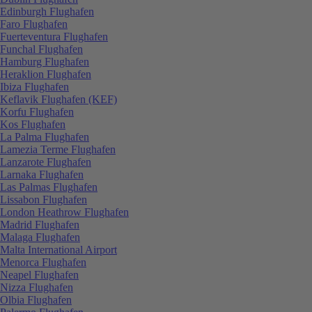
Edinburgh Flughafen
Faro Flughafen
Fuerteventura Flughafen
Funchal Flughafen
Hamburg Flughafen
Heraklion Flughafen
Ibiza Flughafen
Keflavik Flughafen (KEF)
Korfu Flughafen
Kos Flughafen
La Palma Flughafen
Lamezia Terme Flughafen
Lanzarote Flughafen
Larnaka Flughafen
Las Palmas Flughafen
Lissabon Flughafen
London Heathrow Flughafen
Madrid Flughafen
Malaga Flughafen
Malta International Airport
Menorca Flughafen
Neapel Flughafen
Nizza Flughafen
Olbia Flughafen