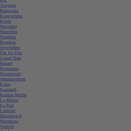
Fez
Ägypten
Botswana
Kapeverden
Kenia
Marokko
Mauritius
Namibia
Reunion
Seychellen
Flic En Flac
Grand Baie
Harare
Hermanus
Hoedspruit
Johannesburg
Kairo
Kapstadt
Katima Mulilo
Le Morne
Le Port
Lüderitz
Marrakesch
Mombasa
Nairobi