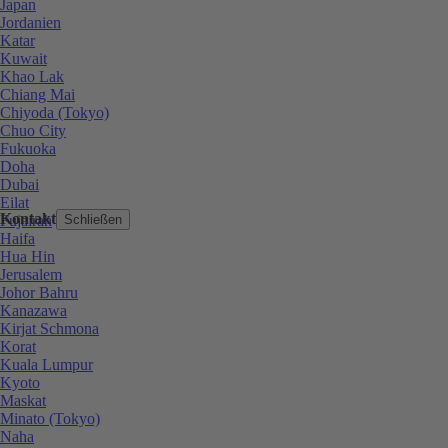
Japan
Jordanien
Katar
Kuwait
Khao Lak
Chiang Mai
Chiyoda (Tokyo)
Chuo City
Fukuoka
Doha
Dubai
Eilat
Kontakt
Fujairah
Schließen
Haifa
Hua Hin
Jerusalem
Johor Bahru
Kanazawa
Kirjat Schmona
Korat
Kuala Lumpur
Kyoto
Maskat
Minato (Tokyo)
Naha