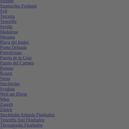
Sizilien
Spanisches Festland
Sylt
Terceira
Teneriffa
Sevilla
Madalena
Messina
Playa del Ingles
Ponta Delgada
Portoferraio
Puerto de la Cruz
Puerto del Carmen
Rennes
Rouen
Siena
Stockholm
Syrakus
Weil am Rhein
Wien
Zagreb
Zürich
Stockholm Arlanda Flughafen
Teneriffa Süd Flughafen
Thessaloniki Flughafen