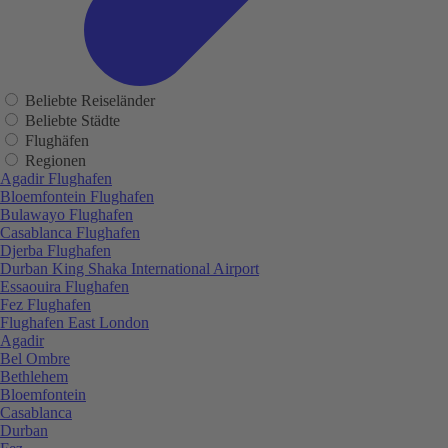
Beliebte Reiseländer
Beliebte Städte
Flughäfen
Regionen
Agadir Flughafen
Bloemfontein Flughafen
Bulawayo Flughafen
Casablanca Flughafen
Djerba Flughafen
Durban King Shaka International Airport
Essaouira Flughafen
Fez Flughafen
Flughafen East London
Agadir
Bel Ombre
Bethlehem
Bloemfontein
Casablanca
Durban