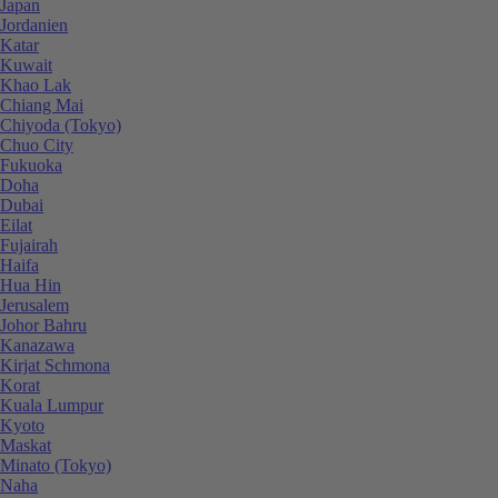
Japan
Jordanien
Katar
Kuwait
Khao Lak
Chiang Mai
Chiyoda (Tokyo)
Chuo City
Fukuoka
Doha
Dubai
Eilat
Fujairah
Haifa
Hua Hin
Jerusalem
Johor Bahru
Kanazawa
Kirjat Schmona
Korat
Kuala Lumpur
Kyoto
Maskat
Minato (Tokyo)
Naha