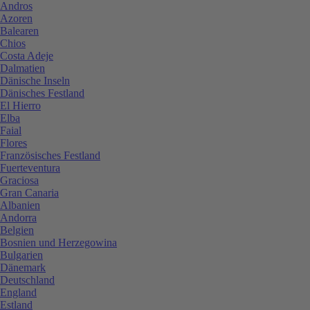
Andros
Azoren
Balearen
Chios
Costa Adeje
Dalmatien
Dänische Inseln
Dänisches Festland
El Hierro
Elba
Faial
Flores
Französisches Festland
Fuerteventura
Graciosa
Gran Canaria
Albanien
Andorra
Belgien
Bosnien und Herzegowina
Bulgarien
Dänemark
Deutschland
England
Estland