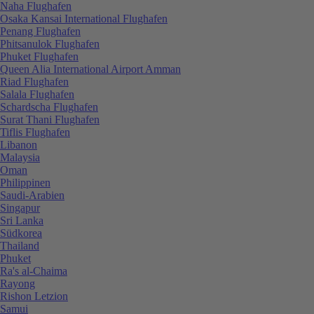
Naha Flughafen
Osaka Kansai International Flughafen
Penang Flughafen
Phitsanulok Flughafen
Phuket Flughafen
Queen Alia International Airport Amman
Riad Flughafen
Salala Flughafen
Schardscha Flughafen
Surat Thani Flughafen
Tiflis Flughafen
Libanon
Malaysia
Oman
Philippinen
Saudi-Arabien
Singapur
Sri Lanka
Südkorea
Thailand
Phuket
Ra's al-Chaima
Rayong
Rishon Letzion
Samui