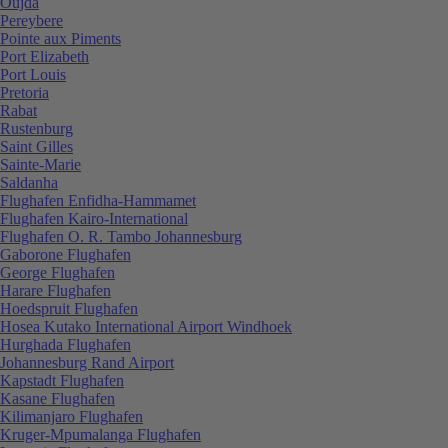
Oujda
Pereybere
Pointe aux Piments
Port Elizabeth
Port Louis
Pretoria
Rabat
Rustenburg
Saint Gilles
Sainte-Marie
Saldanha
Flughafen Enfidha-Hammamet
Flughafen Kairo-International
Flughafen O. R. Tambo Johannesburg
Gaborone Flughafen
George Flughafen
Harare Flughafen
Hoedspruit Flughafen
Hosea Kutako International Airport Windhoek
Hurghada Flughafen
Johannesburg Rand Airport
Kapstadt Flughafen
Kasane Flughafen
Kilimanjaro Flughafen
Kruger-Mpumalanga Flughafen