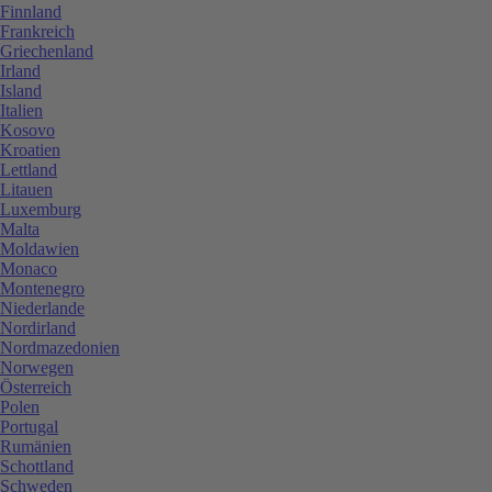
Finnland
Frankreich
Griechenland
Irland
Island
Italien
Kosovo
Kroatien
Lettland
Litauen
Luxemburg
Malta
Moldawien
Monaco
Montenegro
Niederlande
Nordirland
Nordmazedonien
Norwegen
Österreich
Polen
Portugal
Rumänien
Schottland
Schweden