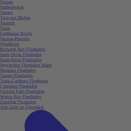
Sousse
Stellenbosch
Tanger
Trou aux Biches
Tsumeb
Tunis
Umhlanga Rocks
Vacoas-Phoenix
Windhoek
Richards Bay Flughafen
Saint-Denis Flughafen
Saint-Pierre Flughafen
Seychellen Flughafen Mahe
Skukuza Flughafen
Tanger Flughafen
Tunis-Carthage Flughafen
Upington Flughafen
Victoria Falls Flughafen
Walvis Bay Flughafen
Zanzibar Flughafen
Alle Ziele im Überblick