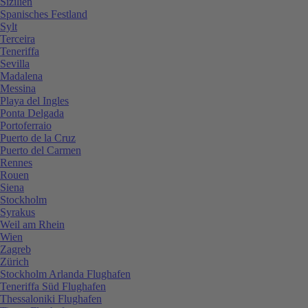
Sizilien
Spanisches Festland
Sylt
Terceira
Teneriffa
Sevilla
Madalena
Messina
Playa del Ingles
Ponta Delgada
Portoferraio
Puerto de la Cruz
Puerto del Carmen
Rennes
Rouen
Siena
Stockholm
Syrakus
Weil am Rhein
Wien
Zagreb
Zürich
Stockholm Arlanda Flughafen
Teneriffa Süd Flughafen
Thessaloniki Flughafen