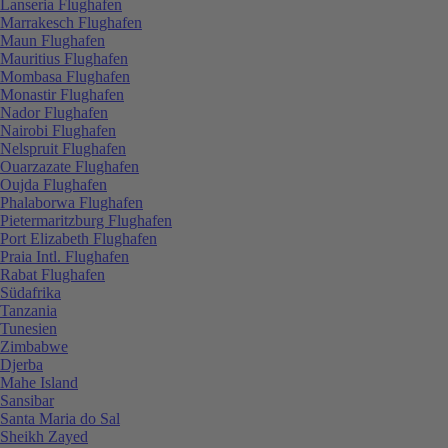
Lanseria Flughafen
Marrakesch Flughafen
Maun Flughafen
Mauritius Flughafen
Mombasa Flughafen
Monastir Flughafen
Nador Flughafen
Nairobi Flughafen
Nelspruit Flughafen
Ouarzazate Flughafen
Oujda Flughafen
Phalaborwa Flughafen
Pietermaritzburg Flughafen
Port Elizabeth Flughafen
Praia Intl. Flughafen
Rabat Flughafen
Südafrika
Tanzania
Tunesien
Zimbabwe
Djerba
Mahe Island
Sansibar
Santa Maria do Sal
Sheikh Zayed