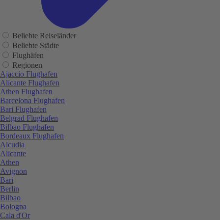
Beliebte Reiseländer
Beliebte Städte
Flughäfen
Regionen
Ajaccio Flughafen
Alicante Flughafen
Athen Flughafen
Barcelona Flughafen
Bari Flughafen
Belgrad Flughafen
Bilbao Flughafen
Bordeaux Flughafen
Alcudia
Alicante
Athen
Avignon
Bari
Berlin
Bilbao
Bologna
Cala d'Or