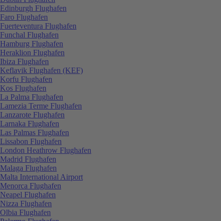
Edinburgh Flughafen
Faro Flughafen
Fuerteventura Flughafen
Funchal Flughafen
Hamburg Flughafen
Heraklion Flughafen
Ibiza Flughafen
Keflavik Flughafen (KEF)
Korfu Flughafen
Kos Flughafen
La Palma Flughafen
Lamezia Terme Flughafen
Lanzarote Flughafen
Larnaka Flughafen
Las Palmas Flughafen
Lissabon Flughafen
London Heathrow Flughafen
Madrid Flughafen
Malaga Flughafen
Malta International Airport
Menorca Flughafen
Neapel Flughafen
Nizza Flughafen
Olbia Flughafen