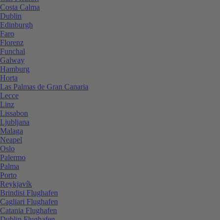
Costa Calma
Dublin
Edinburgh
Faro
Florenz
Funchal
Galway
Hamburg
Horta
Las Palmas de Gran Canaria
Lecce
Linz
Lissabon
Ljubljana
Malaga
Neapel
Oslo
Palermo
Palma
Porto
Reykjavík
Brindisi Flughafen
Cagliari Flughafen
Catania Flughafen
Dublin Flughafen