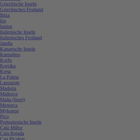
Griechische Inseln
Griechisches Festland
Ibiza
Ios
Istrien
Italienische Inseln
Italienisches Festland
Jandia
Kanarische Inseln
Karpathos
Korfu
Korsika
Kreta
La Palma
Lanzarote
Madeira
Mallorca
Malta (Insel)
Menorca
Mykonos
Pico
Portugiesische Inseln
Cala Millor
Cala Rajada
Can Picafort