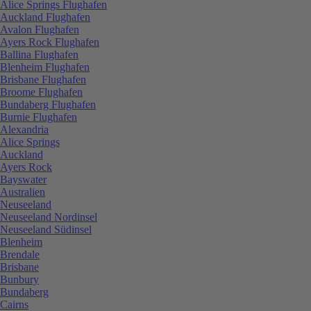
Alice Springs Flughafen
Auckland Flughafen
Avalon Flughafen
Ayers Rock Flughafen
Ballina Flughafen
Blenheim Flughafen
Brisbane Flughafen
Broome Flughafen
Bundaberg Flughafen
Burnie Flughafen
Alexandria
Alice Springs
Auckland
Ayers Rock
Bayswater
Australien
Neuseeland
Neuseeland Nordinsel
Neuseeland Südinsel
Blenheim
Brendale
Brisbane
Bunbury
Bundaberg
Cairns