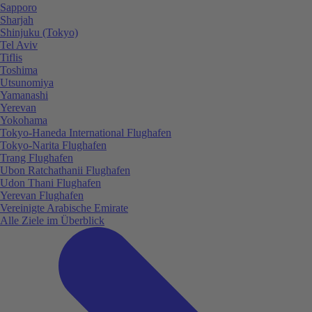
Sapporo
Sharjah
Shinjuku (Tokyo)
Tel Aviv
Tiflis
Toshima
Utsunomiya
Yamanashi
Yerevan
Yokohama
Tokyo-Haneda International Flughafen
Tokyo-Narita Flughafen
Trang Flughafen
Ubon Ratchathanii Flughafen
Udon Thani Flughafen
Yerevan Flughafen
Vereinigte Arabische Emirate
Alle Ziele im Überblick