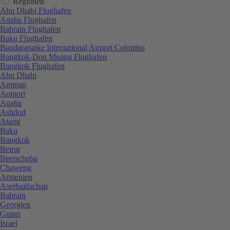
Regionen
Abu Dhabi Flughafen
Aqaba Flughafen
Bahrain Flughafen
Baku Flughafen
Bandaranaike International Airport Colombo
Bangkok-Don Muang Flughafen
Bangkok Flughafen
Abu Dhabi
Amman
Aomori
Aqaba
Ashdod
Atami
Baku
Bangkok
Beirut
Beerscheba
Chaweng
Armenien
Aserbaidschan
Bahrain
Georgien
Guam
Israel