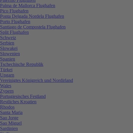
Palermo Flughafen
Palma de Mallorca Flughafen
Pico Flughafen
Ponta Delgada Nordela Flughafen
Porto Flughafen
Santiago de Compostela Flughafen
Split Flughafen
Schweiz
Serbien
Slowakei
Slowenien
Spanien
Tschechische Republik
Türkei
Ungarn
Vereinigtes Königreich und Nordirland
Wales
Zypern
Portugiesisches Festland
Restliches Kroatien
Rhodos
Santa Maria
Sao Jorge
Sao Miguel
Sardinien