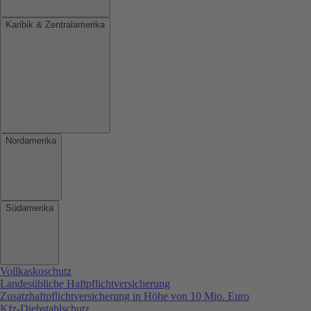
Karibik & Zentralamerika
Nordamerika
Südamerika
Vollkaskoschutz
Landesübliche Haftpflichtversicherung
Zusatzhaftpflichtversicherung in Höhe von 10 Mio. Euro
Kfz-Diebstahlschutz