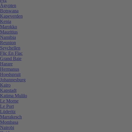
Fez
Ägypten
Botswana
Kapeverden
Kenia
Marokko
Mauritius
Namibia
Reunion
Seychellen
Flic En Flac
Grand Baie
Harare
Hermanus
Hoedspruit
Johannesburg
Kairo
Kapstadt
Katima Mulilo
Le Morne
Le Port
Lüderitz
Marrakesch
Mombasa
Nairobi