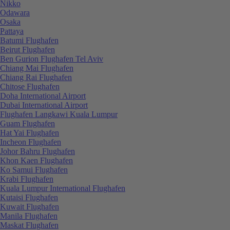
Nikko
Odawara
Osaka
Pattaya
Batumi Flughafen
Beirut Flughafen
Ben Gurion Flughafen Tel Aviv
Chiang Mai Flughafen
Chiang Rai Flughafen
Chitose Flughafen
Doha International Airport
Dubai International Airport
Flughafen Langkawi Kuala Lumpur
Guam Flughafen
Hat Yai Flughafen
Incheon Flughafen
Johor Bahru Flughafen
Khon Kaen Flughafen
Ko Samui Flughafen
Krabi Flughafen
Kuala Lumpur International Flughafen
Kutaisi Flughafen
Kuwait Flughafen
Manila Flughafen
Maskat Flughafen