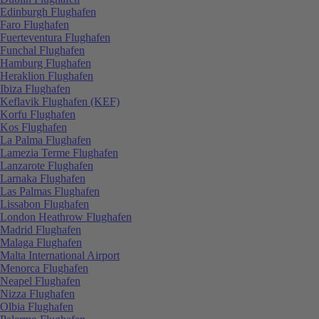
Edinburgh Flughafen
Faro Flughafen
Fuerteventura Flughafen
Funchal Flughafen
Hamburg Flughafen
Heraklion Flughafen
Ibiza Flughafen
Keflavik Flughafen (KEF)
Korfu Flughafen
Kos Flughafen
La Palma Flughafen
Lamezia Terme Flughafen
Lanzarote Flughafen
Larnaka Flughafen
Las Palmas Flughafen
Lissabon Flughafen
London Heathrow Flughafen
Madrid Flughafen
Malaga Flughafen
Malta International Airport
Menorca Flughafen
Neapel Flughafen
Nizza Flughafen
Olbia Flughafen