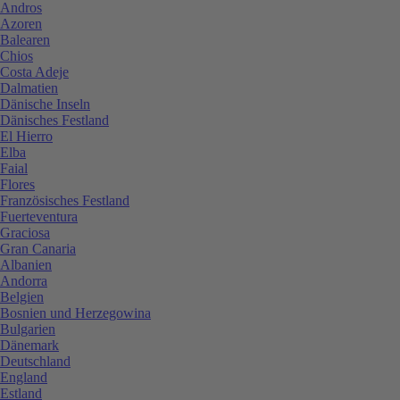
Andros
Azoren
Balearen
Chios
Costa Adeje
Dalmatien
Dänische Inseln
Dänisches Festland
El Hierro
Elba
Faial
Flores
Französisches Festland
Fuerteventura
Graciosa
Gran Canaria
Albanien
Andorra
Belgien
Bosnien und Herzegowina
Bulgarien
Dänemark
Deutschland
England
Estland