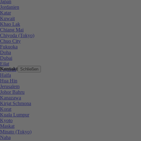
Japan
Jordanien
Katar
Kuwait
Khao Lak
Chiang Mai
Chiyoda (Tokyo)
Chuo City
Fukuoka
Doha
Dubai
Eilat
Kontakt
Fujairah
Schließen
Haifa
Hua Hin
Jerusalem
Johor Bahru
Kanazawa
Kirjat Schmona
Korat
Kuala Lumpur
Kyoto
Maskat
Minato (Tokyo)
Naha