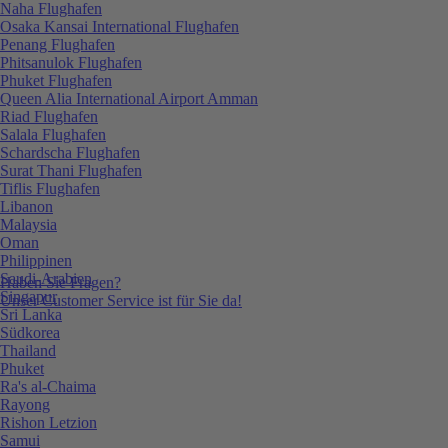
Naha Flughafen
Osaka Kansai International Flughafen
Penang Flughafen
Phitsanulok Flughafen
Phuket Flughafen
Queen Alia International Airport Amman
Riad Flughafen
Salala Flughafen
Schardscha Flughafen
Surat Thani Flughafen
Tiflis Flughafen
Libanon
Malaysia
Oman
Philippinen
Saudi-Arabien
Haben Sie Fragen?
Singapur
Unser Customer Service ist für Sie da!
Sri Lanka
Südkorea
Thailand
Phuket
Ra's al-Chaima
Rayong
Rishon Letzion
Samui