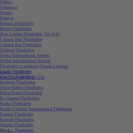
Nikko
Odawara
Osaka
Pattaya
Batumi Flughafen
Beirut Flughafen
Ben Gurion Flughafen Tel Aviv
Chiang Mai Flughafen
Chiang Rai Flughafen
Chitose Flughafen
Doha International Airport
Dubai International Airport
Flughafen Langkawi Kuala Lumpur
Guam Flughafen
0848 / 19 96 00
Hat Yai Flughafen
erreichbar ab 09:00 Uhr
Incheon Flughafen
Johor Bahru Flughafen
Khon Kaen Flughafen
Ko Samui Flughafen
Krabi Flughafen
Kuala Lumpur International Flughafen
Kutaisi Flughafen
Kuwait Flughafen
Manila Flughafen
Maskat Flughafen