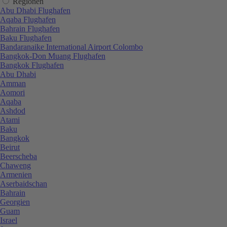
Regionen
Abu Dhabi Flughafen
Aqaba Flughafen
Bahrain Flughafen
Baku Flughafen
Bandaranaike International Airport Colombo
Bangkok-Don Muang Flughafen
Bangkok Flughafen
Abu Dhabi
Amman
Aomori
Aqaba
Ashdod
Atami
Baku
Bangkok
Beirut
Beerscheba
Chaweng
Armenien
Aserbaidschan
Bahrain
Georgien
Guam
Israel