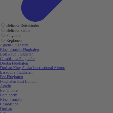
Beliebte Reiseländer
Beliebte Städte
Flughäfen
Regionen
Agadir Flughafen
Bloemfontein Flughafen
Bulawayo Flughafen
Casablanca Flughafen
Djerba Flughafen
Durban King Shaka International Airport
Essaouira Flughafen
Fez Flughafen
Flughafen East London
Agadir
Bel Ombre
Bethlehem
Bloemfontein
Casablanca
Durban