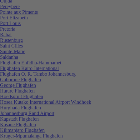
Oujda
Pereybere
Pointe aux Piments
Port Elizabeth
Port Louis
Pretoria
Rabat
Rustenburg
Saint Gilles
Sainte-Marie
Saldanha
Flughafen Enfidha-Hammamet
Flughafen Kairo-International
Flughafen O. R. Tambo Johannesburg
Gaborone Flughafen
George Flughafen
Harare Flughafen
Hoedspruit Flughafen
Hosea Kutako International Airport Windhoek
Hurghada Flughafen
Johannesburg Rand Airport
Kapstadt Flughafen
Kasane Flughafen
Kilimanjaro Flughafen
Kruger-Mpumalanga Flughafen