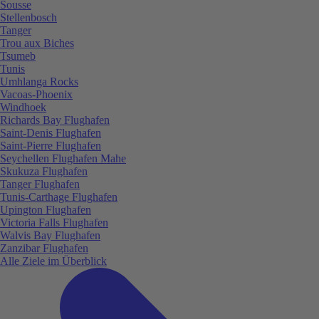
Sousse
Stellenbosch
Tanger
Trou aux Biches
Tsumeb
Tunis
Umhlanga Rocks
Vacoas-Phoenix
Windhoek
Richards Bay Flughafen
Saint-Denis Flughafen
Saint-Pierre Flughafen
Seychellen Flughafen Mahe
Skukuza Flughafen
Tanger Flughafen
Tunis-Carthage Flughafen
Upington Flughafen
Victoria Falls Flughafen
Walvis Bay Flughafen
Zanzibar Flughafen
Alle Ziele im Überblick