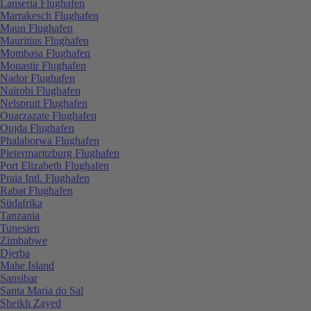
Lanseria Flughafen
Marrakesch Flughafen
Maun Flughafen
Mauritius Flughafen
Mombasa Flughafen
Monastir Flughafen
Nador Flughafen
Nairobi Flughafen
Nelspruit Flughafen
Ouarzazate Flughafen
Oujda Flughafen
Phalaborwa Flughafen
Pietermaritzburg Flughafen
Port Elizabeth Flughafen
Praia Intl. Flughafen
Rabat Flughafen
Südafrika
Tanzania
Tunesien
Zimbabwe
Djerba
Mahe Island
Sansibar
Santa Maria do Sal
Sheikh Zayed