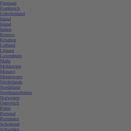
Finnland
Frankreich
Griechenland
Irland
Island
Italien
Kosovo
Kroatien
Lettland
Litauen
Luxemburg
Malta
Moldawien
Monaco
Montenegro
Niederlande
Nordirland
Nordmazedonien
Norwegen
Österreich
Polen
Portugal
Rumänien
Schottland
Schweden