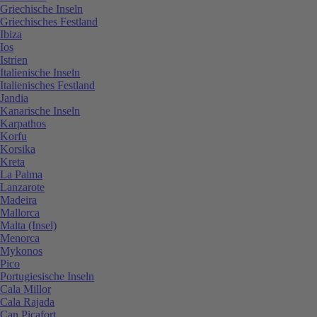
Griechische Inseln
Griechisches Festland
Ibiza
Ios
Istrien
Italienische Inseln
Italienisches Festland
Jandia
Kanarische Inseln
Karpathos
Korfu
Korsika
Kreta
La Palma
Lanzarote
Madeira
Mallorca
Malta (Insel)
Menorca
Mykonos
Pico
Portugiesische Inseln
Cala Millor
Cala Rajada
Can Picafort