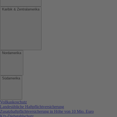
Karibik & Zentralamerika
Nordamerika
Südamerika
Vollkaskoschutz
Landesübliche Haftpflichtversicherung
Zusatzhaftpflichtversicherung in Höhe von 10 Mio. Euro
Kfz-Diebstahlschutz