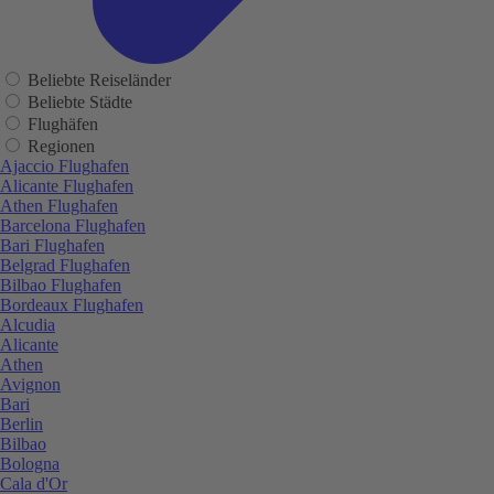
Beliebte Reiseländer
Beliebte Städte
Flughäfen
Regionen
Ajaccio Flughafen
Alicante Flughafen
Athen Flughafen
Barcelona Flughafen
Bari Flughafen
Belgrad Flughafen
Bilbao Flughafen
Bordeaux Flughafen
Alcudia
Alicante
Athen
Avignon
Bari
Berlin
Bilbao
Bologna
Cala d'Or