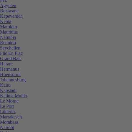
Fez
Ägypten
Botswana
Kapeverden
Kenia
Marokko
Mauritius
Namibia
Reunion
Seychellen
Flic En Flac
Grand Baie
Harare
Hermanus
Hoedspruit
Johannesburg
Kairo
Kapstadt
Katima Mulilo
Le Morne
Le Port
Lüderitz
Marrakesch
Mombasa
Nairobi