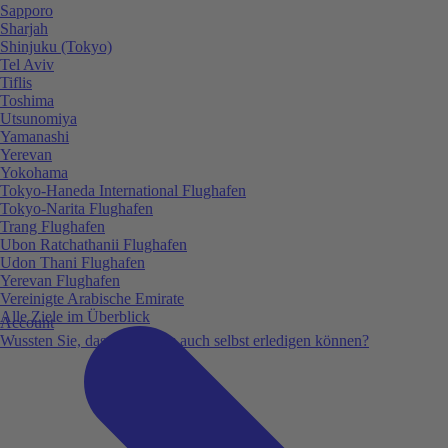
Sapporo
Sharjah
Shinjuku (Tokyo)
Tel Aviv
Tiflis
Toshima
Utsunomiya
Yamanashi
Yerevan
Yokohama
Tokyo-Haneda International Flughafen
Tokyo-Narita Flughafen
Trang Flughafen
Ubon Ratchathanii Flughafen
Udon Thani Flughafen
Yerevan Flughafen
Vereinigte Arabische Emirate
Alle Ziele im Überblick
Account
Wussten Sie, dass Sie vieles auch selbst erledigen können?