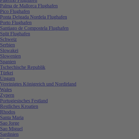
Palermo Flughafen
Palma de Mallorca Flughafen
Pico Flughafen
Ponta Delgada Nordela Flughafen
Porto Flughafen
Santiago de Compostela Flughafen
Split Flughafen
Schweiz
Serbien
Slowakei
Slowenien
Spanien
Tschechische Republik
Türkei
Ungarn
Vereinigtes Königreich und Nordirland
Wales
Zypern
Portugiesisches Festland
Restliches Kroatien
Rhodos
Santa Maria
Sao Jorge
Sao Miguel
Sardinien