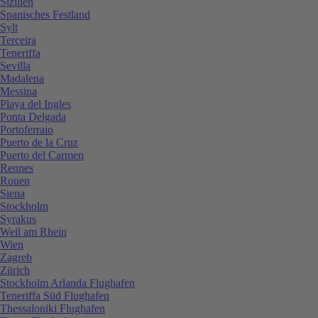
Sizilien
Spanisches Festland
Sylt
Terceira
Teneriffa
Sevilla
Madalena
Messina
Playa del Ingles
Ponta Delgada
Portoferraio
Puerto de la Cruz
Puerto del Carmen
Rennes
Rouen
Siena
Stockholm
Syrakus
Weil am Rhein
Wien
Zagreb
Zürich
Stockholm Arlanda Flughafen
Teneriffa Süd Flughafen
Thessaloniki Flughafen