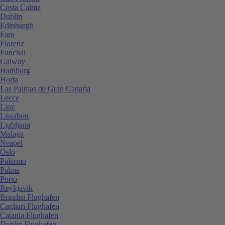
Costa Calma
Dublin
Edinburgh
Faro
Florenz
Funchal
Galway
Hamburg
Horta
Las Palmas de Gran Canaria
Lecce
Linz
Lissabon
Ljubljana
Malaga
Neapel
Oslo
Palermo
Palma
Porto
Reykjavík
Brindisi Flughafen
Cagliari Flughafen
Catania Flughafen
Dublin Flughafen