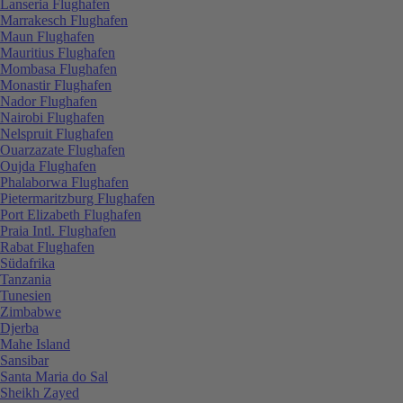
Lanseria Flughafen
Marrakesch Flughafen
Maun Flughafen
Mauritius Flughafen
Mombasa Flughafen
Monastir Flughafen
Nador Flughafen
Nairobi Flughafen
Nelspruit Flughafen
Ouarzazate Flughafen
Oujda Flughafen
Phalaborwa Flughafen
Pietermaritzburg Flughafen
Port Elizabeth Flughafen
Praia Intl. Flughafen
Rabat Flughafen
Südafrika
Tanzania
Tunesien
Zimbabwe
Djerba
Mahe Island
Sansibar
Santa Maria do Sal
Sheikh Zayed