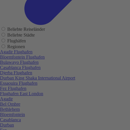
Beliebte Reiseländer
Beliebte Städte
Flughäfen
Regionen
Agadir Flughafen
Bloemfontein Flughafen
Bulawayo Flughafen
Casablanca Flughafen
Djerba Flughafen
Durban King Shaka International Airport
Essaouira Flughafen
Fez Flughafen
Flughafen East London
Agadir
Bel Ombre
Bethlehem
Bloemfontein
Casablanca
Durban