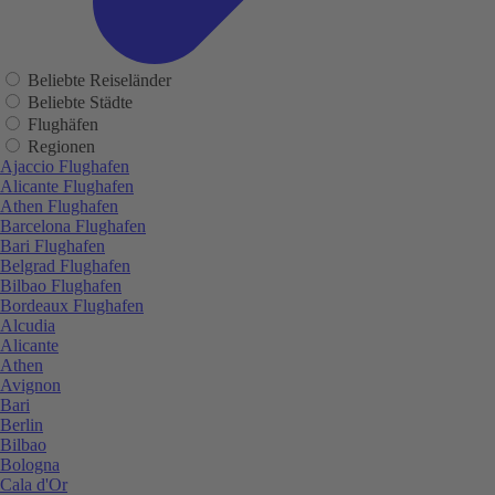
Beliebte Reiseländer
Beliebte Städte
Flughäfen
Regionen
Ajaccio Flughafen
Alicante Flughafen
Athen Flughafen
Barcelona Flughafen
Bari Flughafen
Belgrad Flughafen
Bilbao Flughafen
Bordeaux Flughafen
Alcudia
Alicante
Athen
Avignon
Bari
Berlin
Bilbao
Bologna
Cala d'Or