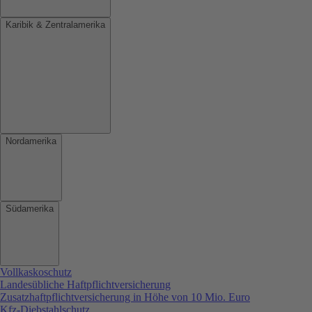
Karibik & Zentralamerika
Nordamerika
Südamerika
Vollkaskoschutz
Landesübliche Haftpflichtversicherung
Zusatzhaftpflichtversicherung in Höhe von 10 Mio. Euro
Kfz-Diebstahlschutz