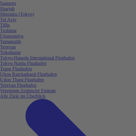
Sapporo
Sharjah
Shinjuku (Tokyo)
Tel Aviv
Tiflis
Toshima
Utsunomiya
Yamanashi
Yerevan
Yokohama
Tokyo-Haneda International Flughafen
Tokyo-Narita Flughafen
Trang Flughafen
Ubon Ratchathanii Flughafen
Udon Thani Flughafen
Yerevan Flughafen
Vereinigte Arabische Emirate
Alle Ziele im Überblick