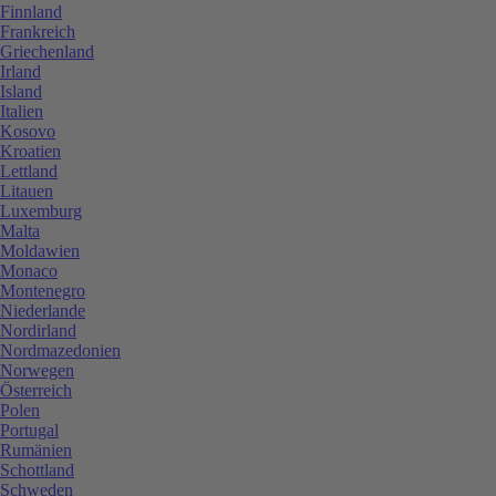
Finnland
Frankreich
Griechenland
Irland
Island
Italien
Kosovo
Kroatien
Lettland
Litauen
Luxemburg
Malta
Moldawien
Monaco
Montenegro
Niederlande
Nordirland
Nordmazedonien
Norwegen
Österreich
Polen
Portugal
Rumänien
Schottland
Schweden