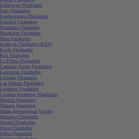
Edinburgh Flughafen
Faro Flughafen
Fuerteventura Flughafen
Funchal Flughafen
Hamburg Flughafen
Heraklion Flughafen
Ibiza Flughafen
Keflavik Flughafen (KEF)
Korfu Flughafen
Kos Flughafen
La Palma Flughafen
Lamezia Terme Flughafen
Lanzarote Flughafen
Larnaka Flughafen
Las Palmas Flughafen
Lissabon Flughafen
London Heathrow Flughafen
Madrid Flughafen
Malaga Flughafen
Malta International Airport
Menorca Flughafen
Neapel Flughafen
Nizza Flughafen
Olbia Flughafen