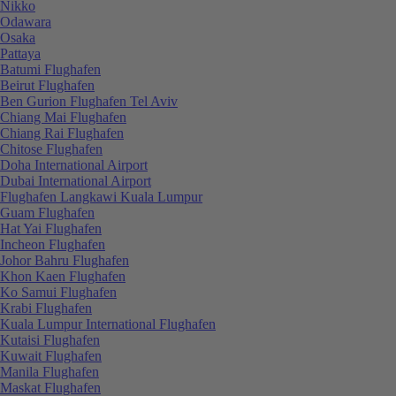
Nikko
Odawara
Osaka
Pattaya
Batumi Flughafen
Beirut Flughafen
Ben Gurion Flughafen Tel Aviv
Chiang Mai Flughafen
Chiang Rai Flughafen
Chitose Flughafen
Doha International Airport
Dubai International Airport
Flughafen Langkawi Kuala Lumpur
Guam Flughafen
Hat Yai Flughafen
Incheon Flughafen
Johor Bahru Flughafen
Khon Kaen Flughafen
Ko Samui Flughafen
Krabi Flughafen
Kuala Lumpur International Flughafen
Kutaisi Flughafen
Kuwait Flughafen
Manila Flughafen
Maskat Flughafen