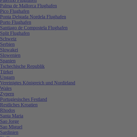
Palermo Flughafen
Palma de Mallorca Flughafen
Pico Flughafen
Ponta Delgada Nordela Flughafen
Porto Flughafen
Santiago de Compostela Flughafen
Split Flughafen
Schweiz
Serbien
Slowakei
Slowenien
Spanien
Tschechische Republik
Türkei
Ungarn
Vereinigtes Königreich und Nordirland
Wales
Zypern
Portugiesisches Festland
Restliches Kroatien
Rhodos
Santa Maria
Sao Jorge
Sao Miguel
Sardinien