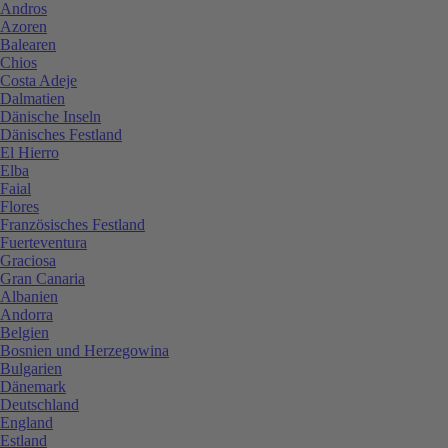
Andros
Azoren
Balearen
Chios
Costa Adeje
Dalmatien
Dänische Inseln
Dänisches Festland
El Hierro
Elba
Faial
Flores
Französisches Festland
Fuerteventura
Graciosa
Gran Canaria
Albanien
Andorra
Belgien
Bosnien und Herzegowina
Bulgarien
Dänemark
Deutschland
England
Estland