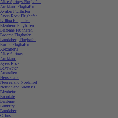
Alice Springs Flughafen
Auckland Flughafen
Avalon Flughafen
Ayers Rock Flughafen
Ballina Flughafen
Blenheim Flughafen
Brisbane Flughafen
Broome Flughafen
Bundaberg Flughafen
Burnie Flughafen
Alexandria
Alice Springs
Auckland
Ayers Rock
Bayswater
Australien
Neuseeland
Neuseeland Nordinsel
Neuseeland Südinsel
Blenheim
Brendale
Brisbane
Bunbury
Bundaberg
Cairns