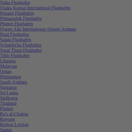
Naha Flughafen
Osaka Kansai International Flughafen
Penang Flughafen
Phitsanulok Flughafen
Phuket Flughafen
Queen Alia International Airport Amman
Riad Flughafen
Salala Flughafen
Schardscha Flughafen
Surat Thani Flughafen
Tiflis Flughafen
Libanon
Malaysia
Oman
Philippinen
Saudi-Arabien
Singapur
Sri Lanka
Südkorea
Thailand
Phuket
Ra's al-Chaima
Rayong
Rishon Letzion
Samui