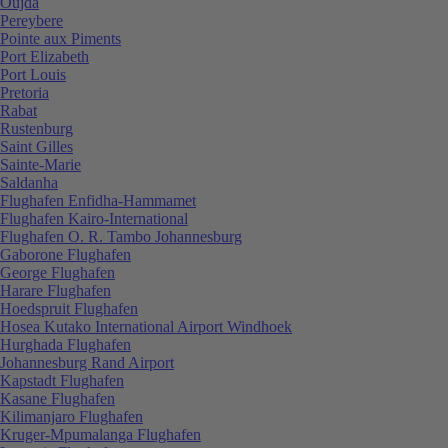
Oujda
Pereybere
Pointe aux Piments
Port Elizabeth
Port Louis
Pretoria
Rabat
Rustenburg
Saint Gilles
Sainte-Marie
Saldanha
Flughafen Enfidha-Hammamet
Flughafen Kairo-International
Flughafen O. R. Tambo Johannesburg
Gaborone Flughafen
George Flughafen
Harare Flughafen
Hoedspruit Flughafen
Hosea Kutako International Airport Windhoek
Hurghada Flughafen
Johannesburg Rand Airport
Kapstadt Flughafen
Kasane Flughafen
Kilimanjaro Flughafen
Kruger-Mpumalanga Flughafen