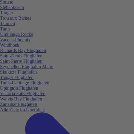
Sousse
Stellenbosch
Tanger
Trou aux Biches
Tsumeb
Tunis
Umhlanga Rocks
Vacoas-Phoenix
Windhoek
Richards Bay Flughafen
Saint-Denis Flughafen
Saint-Pierre Flughafen
Seychellen Flughafen Mahe
Skukuza Flughafen
Tanger Flughafen
Tunis-Carthage Flughafen
Upington Flughafen
Victoria Falls Flughafen
Walvis Bay Flughafen
Zanzibar Flughafen
Alle Ziele im Überblick