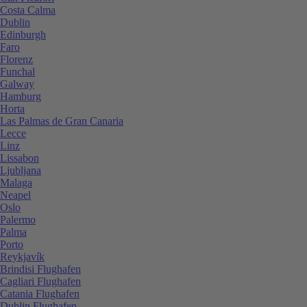
Costa Calma
Dublin
Edinburgh
Faro
Florenz
Funchal
Galway
Hamburg
Horta
Las Palmas de Gran Canaria
Lecce
Linz
Lissabon
Ljubljana
Malaga
Neapel
Oslo
Palermo
Palma
Porto
Reykjavík
Brindisi Flughafen
Cagliari Flughafen
Catania Flughafen
Dublin Flughafen