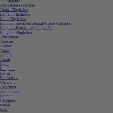
Regionen
Abu Dhabi Flughafen
Aqaba Flughafen
Bahrain Flughafen
Baku Flughafen
Bandaranaike International Airport Colombo
Bangkok-Don Muang Flughafen
Bangkok Flughafen
Abu Dhabi
Amman
Aomori
Aqaba
Ashdod
Atami
Baku
Bangkok
Beirut
Beerscheba
Chaweng
Armenien
Aserbaidschan
Bahrain
Georgien
Guam
Israel