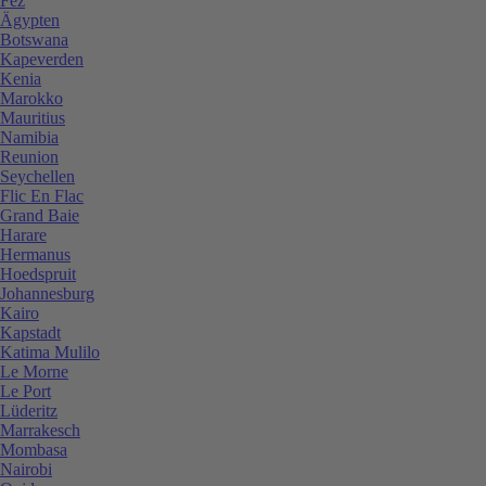
Fez
Ägypten
Botswana
Kapeverden
Kenia
Marokko
Mauritius
Namibia
Reunion
Seychellen
Flic En Flac
Grand Baie
Harare
Hermanus
Hoedspruit
Johannesburg
Kairo
Kapstadt
Katima Mulilo
Le Morne
Le Port
Lüderitz
Marrakesch
Mombasa
Nairobi