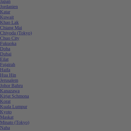
Japan
Jordanien
Katar
Kuwait
Khao Lak
Chiang Mai
Chiyoda (Tokyo)
Chuo City
Fukuoka
Doha
Dubai
Eilat
Fujairah
Haifa
Hua Hin
Jerusalem
Johor Bahru
Kanazawa
Kirjat Schmona
Korat
Kuala Lumpur
Kyoto
Maskat
Minato (Tokyo)
Naha