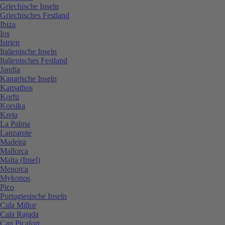
Griechische Inseln
Griechisches Festland
Ibiza
Ios
Istrien
Italienische Inseln
Italienisches Festland
Jandia
Kanarische Inseln
Karpathos
Korfu
Korsika
Kreta
La Palma
Lanzarote
Madeira
Mallorca
Malta (Insel)
Menorca
Mykonos
Pico
Portugiesische Inseln
Cala Millor
Cala Rajada
Can Picafort