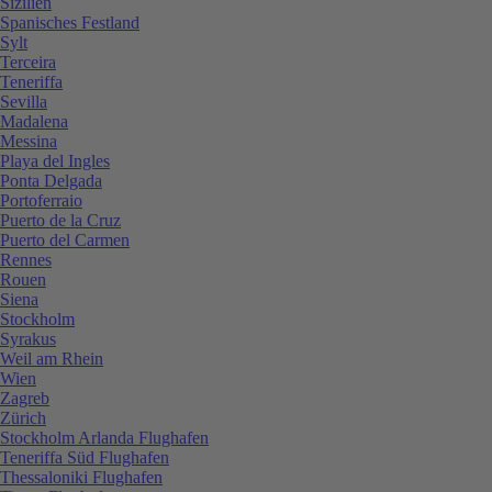
Sizilien
Spanisches Festland
Sylt
Terceira
Teneriffa
Sevilla
Madalena
Messina
Playa del Ingles
Ponta Delgada
Portoferraio
Puerto de la Cruz
Puerto del Carmen
Rennes
Rouen
Siena
Stockholm
Syrakus
Weil am Rhein
Wien
Zagreb
Zürich
Stockholm Arlanda Flughafen
Teneriffa Süd Flughafen
Thessaloniki Flughafen