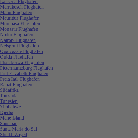
Lanseria Flughafen
Marrakesch Flughafen
Maun Flughafen
Mauritius Flughafen
Mombasa Flughafen
Monastir Flughafen
Nador Flughafen
Nairobi Flughafen
Nelspruit Flughafen
Ouarzazate Flughafen
Oujda Flughafen
Phalaborwa Flughafen
Pietermaritzburg Flughafen
Port Elizabeth Flughafen
Praia Intl. Flughafen
Rabat Flughafen
Südafrika
Tanzania
Tunesien
Zimbabwe
Djerba
Mahe Island
Sansibar
Santa Maria do Sal
Sheikh Zayed