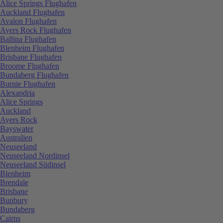
Alice Springs Flughafen
Auckland Flughafen
Avalon Flughafen
Ayers Rock Flughafen
Ballina Flughafen
Blenheim Flughafen
Brisbane Flughafen
Broome Flughafen
Bundaberg Flughafen
Burnie Flughafen
Alexandria
Alice Springs
Auckland
Ayers Rock
Bayswater
Australien
Neuseeland
Neuseeland Nordinsel
Neuseeland Südinsel
Blenheim
Brendale
Brisbane
Bunbury
Bundaberg
Cairns