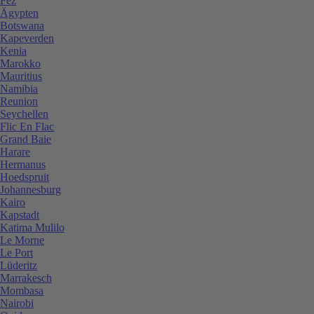
Fez
Ägypten
Botswana
Kapeverden
Kenia
Marokko
Mauritius
Namibia
Reunion
Seychellen
Flic En Flac
Grand Baie
Harare
Hermanus
Hoedspruit
Johannesburg
Kairo
Kapstadt
Katima Mulilo
Le Morne
Le Port
Lüderitz
Marrakesch
Mombasa
Nairobi