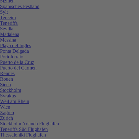
Sizilien
Spanisches Festland
Sylt
Terceira
Teneriffa
Sevilla
Madalena
Messina
Playa del Ingles
Ponta Delgada
Portoferraio
Puerto de la Cruz
Puerto del Carmen
Rennes
Rouen
Siena
Stockholm
Syrakus
Weil am Rhein
Wien
Zagreb
Zürich
Stockholm Arlanda Flughafen
Teneriffa Süd Flughafen
Thessaloniki Flughafen