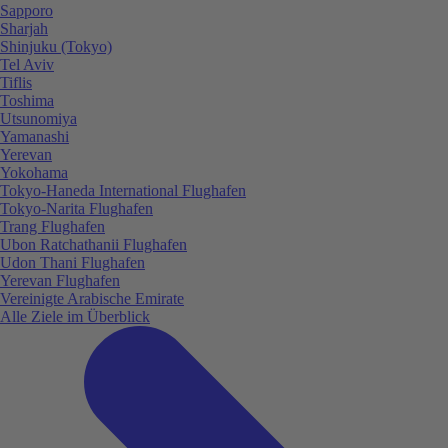
Sapporo
Sharjah
Shinjuku (Tokyo)
Tel Aviv
Tiflis
Toshima
Utsunomiya
Yamanashi
Yerevan
Yokohama
Tokyo-Haneda International Flughafen
Tokyo-Narita Flughafen
Trang Flughafen
Ubon Ratchathanii Flughafen
Udon Thani Flughafen
Yerevan Flughafen
Vereinigte Arabische Emirate
Alle Ziele im Überblick