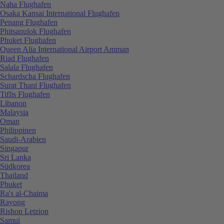
Naha Flughafen
Osaka Kansai International Flughafen
Penang Flughafen
Phitsanulok Flughafen
Phuket Flughafen
Queen Alia International Airport Amman
Riad Flughafen
Salala Flughafen
Schardscha Flughafen
Surat Thani Flughafen
Tiflis Flughafen
Libanon
Malaysia
Oman
Philippinen
Saudi-Arabien
Singapur
Sri Lanka
Südkorea
Thailand
Phuket
Ra's al-Chaima
Rayong
Rishon Letzion
Samui