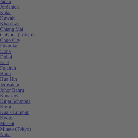
Japan
Jordanien
Katar
Kuwait
Khao Lak
Chiang Mai
Chiyoda (Tokyo)
Chuo City
Fukuoka
Doha
Dubai
Eilat
Fujairah
Haifa
Hua Hin
Jerusalem
Johor Bahru
Kanazawa
Kirjat Schmona
Korat
Kuala Lumpur
Kyoto
Maskat
Minato (Tokyo)
Naha