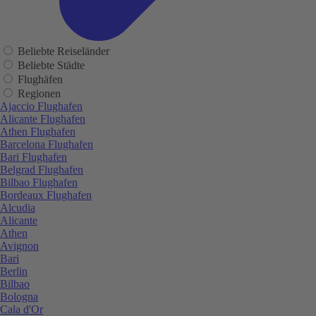
Beliebte Reiseländer
Beliebte Städte
Flughäfen
Regionen
Ajaccio Flughafen
Alicante Flughafen
Athen Flughafen
Barcelona Flughafen
Bari Flughafen
Belgrad Flughafen
Bilbao Flughafen
Bordeaux Flughafen
Alcudia
Alicante
Athen
Avignon
Bari
Berlin
Bilbao
Bologna
Cala d'Or