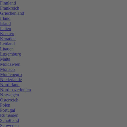
Finnland
Frankreich
Griechenland
Irland
Island
Italien
Kosovo
Kroatien
Lettland
Litauen
Luxemburg
Malta
Moldawien
Monaco
Montenegro
Niederlande
Nordirland
Nordmazedonien
Norwegen
Österreich
Polen
Portugal
Rumänien
Schottland
Schweden