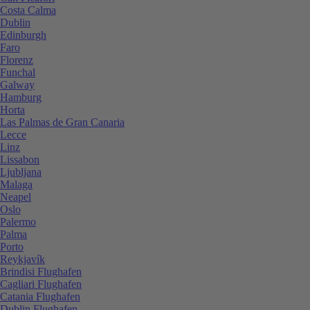
Costa Calma
Dublin
Edinburgh
Faro
Florenz
Funchal
Galway
Hamburg
Horta
Las Palmas de Gran Canaria
Lecce
Linz
Lissabon
Ljubljana
Malaga
Neapel
Oslo
Palermo
Palma
Porto
Reykjavík
Brindisi Flughafen
Cagliari Flughafen
Catania Flughafen
Dublin Flughafen