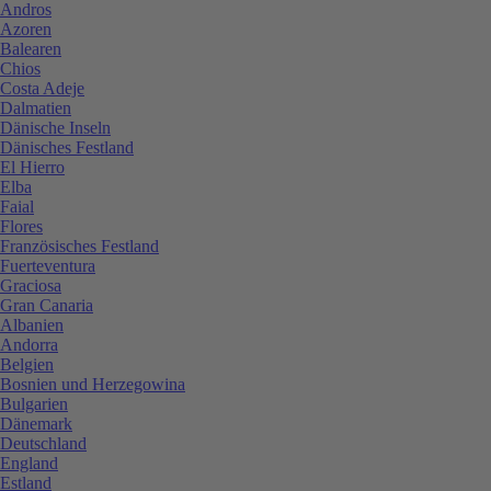
Andros
Azoren
Balearen
Chios
Costa Adeje
Dalmatien
Dänische Inseln
Dänisches Festland
El Hierro
Elba
Faial
Flores
Französisches Festland
Fuerteventura
Graciosa
Gran Canaria
Albanien
Andorra
Belgien
Bosnien und Herzegowina
Bulgarien
Dänemark
Deutschland
England
Estland