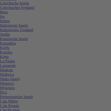
Griechische Inseln
Griechisches Festland
Ibiza
Ios
Istrien
Italienische Inseln
Italienisches Festland
Jandia
Kanarische Inseln
Karpathos
Korfu
Korsika
Kreta
La Palma
Lanzarote
Madeira
Mallorca
Malta (Insel)
Menorca
Mykonos
Pico
Portugiesische Inseln
Cala Millor
Cala Rajada
Can Picafort