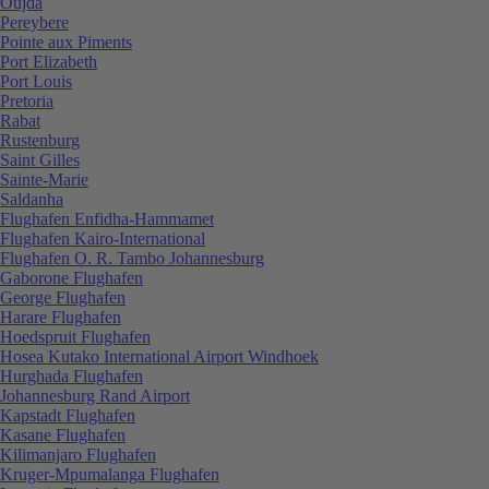
Oujda
Pereybere
Pointe aux Piments
Port Elizabeth
Port Louis
Pretoria
Rabat
Rustenburg
Saint Gilles
Sainte-Marie
Saldanha
Flughafen Enfidha-Hammamet
Flughafen Kairo-International
Flughafen O. R. Tambo Johannesburg
Gaborone Flughafen
George Flughafen
Harare Flughafen
Hoedspruit Flughafen
Hosea Kutako International Airport Windhoek
Hurghada Flughafen
Johannesburg Rand Airport
Kapstadt Flughafen
Kasane Flughafen
Kilimanjaro Flughafen
Kruger-Mpumalanga Flughafen