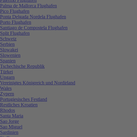
Palermo Flughafen
Palma de Mallorca Flughafen
Pico Flughafen
Ponta Delgada Nordela Flughafen
Porto Flughafen
Santiago de Compostela Flughafen
Split Flughafen
Schweiz
Serbien
Slowakei
Slowenien
Spanien
Tschechische Republik
Türkei
Ungarn
Vereinigtes Königreich und Nordirland
Wales
Zypern
Portugiesisches Festland
Restliches Kroatien
Rhodos
Santa Maria
Sao Jorge
Sao Miguel
Sardinien