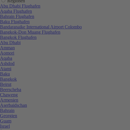
Regionen
Abu Dhabi Flughafen
Aqaba Flughafen
Bahrain Flughafen
Baku Flughafen
Bandaranaike International Airport Colombo
Bangkok-Don Muang Flughafen
Bangkok Flughafen
Abu Dhabi
Amman
Aomori
Aqaba
Ashdod
Atami
Baku
Bangkok
Beirut
Beerscheba
Chaweng
Armenien
Aserbaidschan
Bahrain
Georgien
Guam
Israel