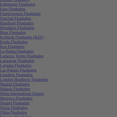
Edinburgh Flughafen
Faro Flughafen
Fuerteventura Flughafen
Funchal Flughafen
Hamburg Flughafen
Heraklion Flughafen
Ibiza Flughafen
Keflavik Flughafen (KEF)
Korfu Flughafen
Kos Flughafen
La Palma Flughafen
Lamezia Terme Flughafen
Lanzarote Flughafen
Larnaka Flughafen
Las Palmas Flughafen
Lissabon Flughafen
London Heathrow Flughafen
Madrid Flughafen
Malaga Flughafen
Malta International Airport
Menorca Flughafen
Neapel Flughafen
Nizza Flughafen
Olbia Flughafen