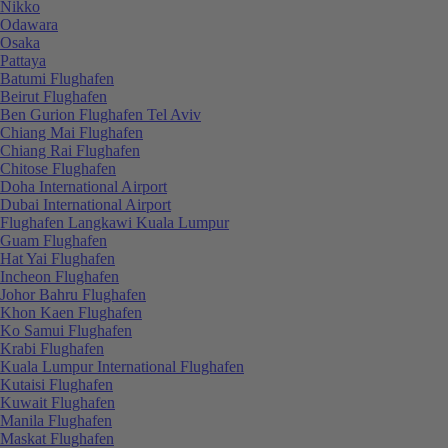
Nikko
Odawara
Osaka
Pattaya
Batumi Flughafen
Beirut Flughafen
Ben Gurion Flughafen Tel Aviv
Chiang Mai Flughafen
Chiang Rai Flughafen
Chitose Flughafen
Doha International Airport
Dubai International Airport
Flughafen Langkawi Kuala Lumpur
Guam Flughafen
Hat Yai Flughafen
Incheon Flughafen
Johor Bahru Flughafen
Khon Kaen Flughafen
Ko Samui Flughafen
Krabi Flughafen
Kuala Lumpur International Flughafen
Kutaisi Flughafen
Kuwait Flughafen
Manila Flughafen
Maskat Flughafen