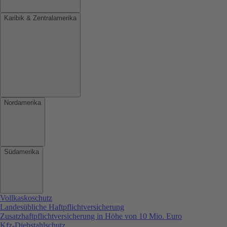
Karibik & Zentralamerika
Nordamerika
Südamerika
Vollkaskoschutz
Landesübliche Haftpflichtversicherung
Zusatzhaftpflichtversicherung in Höhe von 10 Mio. Euro
Kfz-Diebstahlschutz