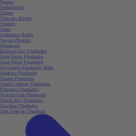
Sousse
Stellenbosch
Tanger
Trou aux Biches
Tsumeb
Tunis
Umhlanga Rocks
Vacoas-Phoenix
Windhoek
Richards Bay Flughafen
Saint-Denis Flughafen
Saint-Pierre Flughafen
Seychellen Flughafen Mahe
Skukuza Flughafen
Tanger Flughafen
Tunis-Carthage Flughafen
Upington Flughafen
Victoria Falls Flughafen
Walvis Bay Flughafen
Zanzibar Flughafen
Alle Ziele im Überblick