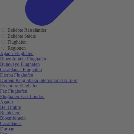
Beliebte Reiseländer
Beliebte Städte
Flughäfen
Regionen
Agadir Flughafen
Bloemfontein Flughafen
Bulawayo Flughafen
Casablanca Flughafen
Djerba Flughafen
Durban King Shaka International Airport
Essaouira Flughafen
Fez Flughafen
Flughafen East London
Agadir
Bel Ombre
Bethlehem
Bloemfontein
Casablanca
Durban