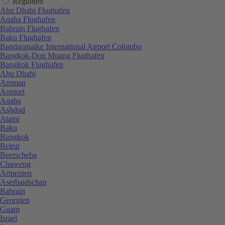
Regionen
Abu Dhabi Flughafen
Aqaba Flughafen
Bahrain Flughafen
Baku Flughafen
Bandaranaike International Airport Colombo
Bangkok-Don Muang Flughafen
Bangkok Flughafen
Abu Dhabi
Amman
Aomori
Aqaba
Ashdod
Atami
Baku
Bangkok
Beirut
Beerscheba
Chaweng
Armenien
Aserbaidschan
Bahrain
Georgien
Guam
Israel