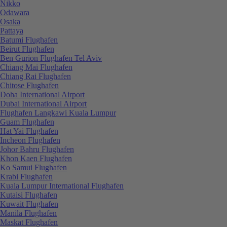
Nikko
Odawara
Osaka
Pattaya
Batumi Flughafen
Beirut Flughafen
Ben Gurion Flughafen Tel Aviv
Chiang Mai Flughafen
Chiang Rai Flughafen
Chitose Flughafen
Doha International Airport
Dubai International Airport
Flughafen Langkawi Kuala Lumpur
Guam Flughafen
Hat Yai Flughafen
Incheon Flughafen
Johor Bahru Flughafen
Khon Kaen Flughafen
Ko Samui Flughafen
Krabi Flughafen
Kuala Lumpur International Flughafen
Kutaisi Flughafen
Kuwait Flughafen
Manila Flughafen
Maskat Flughafen