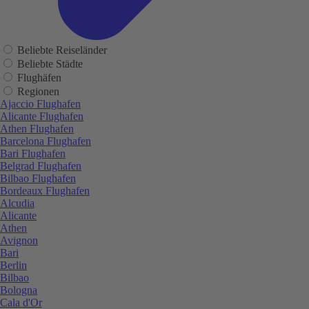
Beliebte Reiseländer
Beliebte Städte
Flughäfen
Regionen
Ajaccio Flughafen
Alicante Flughafen
Athen Flughafen
Barcelona Flughafen
Bari Flughafen
Belgrad Flughafen
Bilbao Flughafen
Bordeaux Flughafen
Alcudia
Alicante
Athen
Avignon
Bari
Berlin
Bilbao
Bologna
Cala d'Or