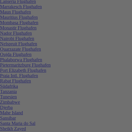
Lanseria Flughafen
Marrakesch Flughafen
Maun Flughafen
Mauritius Flughafen
Mombasa Flughafen
Monastir Flughafen
Nador Flughafen
Nairobi Flughafen
Nelspruit Flughafen
Ouarzazate Flughafen
Oujda Flughafen
Phalaborwa Flughafen
Pietermaritzburg Flughafen
Port Elizabeth Flughafen
Praia Intl. Flughafen
Rabat Flughafen
Südafrika
Tanzania
Tunesien
Zimbabwe
Djerba
Mahe Island
Sansibar
Santa Maria do Sal
Sheikh Zayed