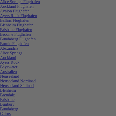
Alice Springs Flughafen
Auckland Flughafen
Avalon Flughafen
Ayers Rock Flughafen
Ballina Flughafen
Blenheim Flughafen
Brisbane Flughafen
Broome Flughafen
Bundaberg Flughafen
Burnie Flughafen
Alexandria
Alice Springs
Auckland
Ayers Rock
Bayswater
Australien
Neuseeland
Neuseeland Nordinsel
Neuseeland Südinsel
Blenheim
Brendale
Brisbane
Bunbury
Bundaberg
Cairns