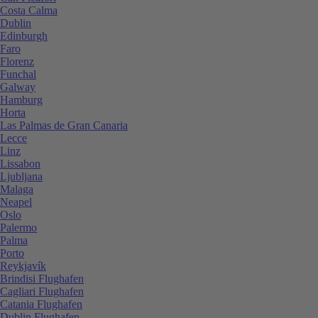
Costa Calma
Dublin
Edinburgh
Faro
Florenz
Funchal
Galway
Hamburg
Horta
Las Palmas de Gran Canaria
Lecce
Linz
Lissabon
Ljubljana
Malaga
Neapel
Oslo
Palermo
Palma
Porto
Reykjavík
Brindisi Flughafen
Cagliari Flughafen
Catania Flughafen
Dublin Flughafen