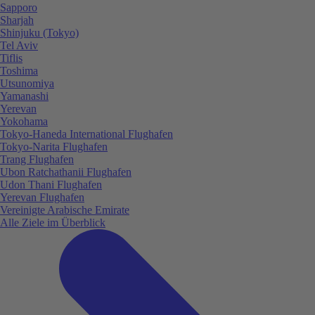
Sapporo
Sharjah
Shinjuku (Tokyo)
Tel Aviv
Tiflis
Toshima
Utsunomiya
Yamanashi
Yerevan
Yokohama
Tokyo-Haneda International Flughafen
Tokyo-Narita Flughafen
Trang Flughafen
Ubon Ratchathanii Flughafen
Udon Thani Flughafen
Yerevan Flughafen
Vereinigte Arabische Emirate
Alle Ziele im Überblick