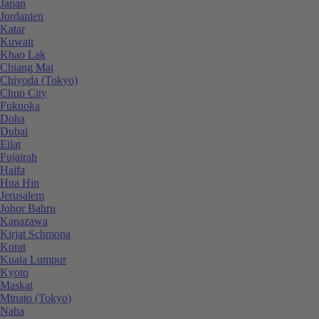
Japan
Jordanien
Katar
Kuwait
Khao Lak
Chiang Mai
Chiyoda (Tokyo)
Chuo City
Fukuoka
Doha
Dubai
Eilat
Fujairah
Haifa
Hua Hin
Jerusalem
Johor Bahru
Kanazawa
Kirjat Schmona
Korat
Kuala Lumpur
Kyoto
Maskat
Minato (Tokyo)
Naha