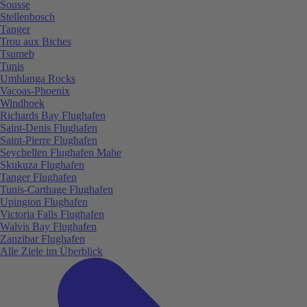
Sousse
Stellenbosch
Tanger
Trou aux Biches
Tsumeb
Tunis
Umhlanga Rocks
Vacoas-Phoenix
Windhoek
Richards Bay Flughafen
Saint-Denis Flughafen
Saint-Pierre Flughafen
Seychellen Flughafen Mahe
Skukuza Flughafen
Tanger Flughafen
Tunis-Carthage Flughafen
Upington Flughafen
Victoria Falls Flughafen
Walvis Bay Flughafen
Zanzibar Flughafen
Alle Ziele im Überblick