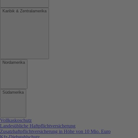
Karibik & Zentralamerika
Nordamerika
Südamerika
Vollkaskoschutz
Landesübliche Haftpflichtversicherung
Zusatzhaftpflichtversicherung in Höhe von 10 Mio. Euro
Kfz-Diebstahlschutz