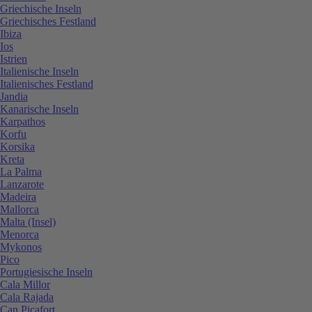
Griechische Inseln
Griechisches Festland
Ibiza
Ios
Istrien
Italienische Inseln
Italienisches Festland
Jandia
Kanarische Inseln
Karpathos
Korfu
Korsika
Kreta
La Palma
Lanzarote
Madeira
Mallorca
Malta (Insel)
Menorca
Mykonos
Pico
Portugiesische Inseln
Cala Millor
Cala Rajada
Can Picafort