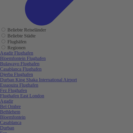
Beliebte Reiseländer
Beliebte Städte
Flughäfen
Regionen
Agadir Flughafen
Bloemfontein Flughafen
Bulawayo Flughafen
Casablanca Flughafen
Djerba Flughafen
Durban King Shaka International Airport
Essaouira Flughafen
Fez Flughafen
Flughafen East London
Agadir
Bel Ombre
Bethlehem
Bloemfontein
Casablanca
Durban