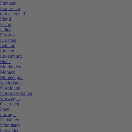
Finnland
Frankreich
Griechenland
Irland
Island
Italien
Kosovo
Kroatien
Lettland
Litauen
Luxemburg
Malta
Moldawien
Monaco
Montenegro
Niederlande
Nordirland
Nordmazedonien
Norwegen
Österreich
Polen
Portugal
Rumänien
Schottland
Schweden