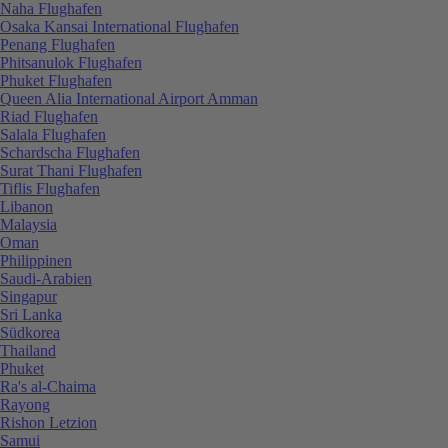
Naha Flughafen
Osaka Kansai International Flughafen
Penang Flughafen
Phitsanulok Flughafen
Phuket Flughafen
Queen Alia International Airport Amman
Riad Flughafen
Salala Flughafen
Schardscha Flughafen
Surat Thani Flughafen
Tiflis Flughafen
Libanon
Malaysia
Oman
Philippinen
Saudi-Arabien
Singapur
Sri Lanka
Südkorea
Thailand
Phuket
Ra's al-Chaima
Rayong
Rishon Letzion
Samui