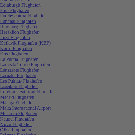
Edinburgh Flughafen
Faro Flughafen
Fuerteventura Flughafen
Funchal Flughafen
Hamburg Flughafen
Heraklion Flughafen
Ibiza Flughafen
Keflavik Flughafen (KEF)
Korfu Flughafen
Kos Flughafen
La Palma Flughafen
Lamezia Terme Flughafen
Lanzarote Flughafen
Larnaka Flughafen
Las Palmas Flughafen
Lissabon Flughafen
London Heathrow Flughafen
Madrid Flughafen
Malaga Flughafen
Malta International Airport
Menorca Flughafen
Neapel Flughafen
Nizza Flughafen
Olbia Flughafen