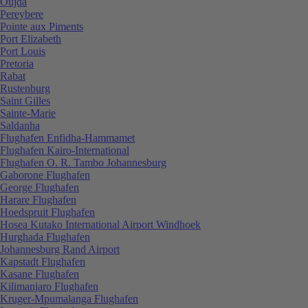
Oujda
Pereybere
Pointe aux Piments
Port Elizabeth
Port Louis
Pretoria
Rabat
Rustenburg
Saint Gilles
Sainte-Marie
Saldanha
Flughafen Enfidha-Hammamet
Flughafen Kairo-International
Flughafen O. R. Tambo Johannesburg
Gaborone Flughafen
George Flughafen
Harare Flughafen
Hoedspruit Flughafen
Hosea Kutako International Airport Windhoek
Hurghada Flughafen
Johannesburg Rand Airport
Kapstadt Flughafen
Kasane Flughafen
Kilimanjaro Flughafen
Kruger-Mpumalanga Flughafen