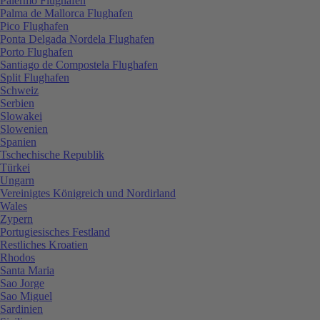
Palermo Flughafen
Palma de Mallorca Flughafen
Pico Flughafen
Ponta Delgada Nordela Flughafen
Porto Flughafen
Santiago de Compostela Flughafen
Split Flughafen
Schweiz
Serbien
Slowakei
Slowenien
Spanien
Tschechische Republik
Türkei
Ungarn
Vereinigtes Königreich und Nordirland
Wales
Zypern
Portugiesisches Festland
Restliches Kroatien
Rhodos
Santa Maria
Sao Jorge
Sao Miguel
Sardinien