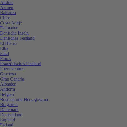
Andros
Azoren
Balearen
Chios
Costa Adeje
Dalmatien
Dänische Inseln
Dänisches Festland
El Hierro
Elba
Faial
Flores
Französisches Festland
Fuerteventura
Graciosa
Gran Canaria
Albanien
Andorra
Belgien
Bosnien und Herzegowina
Bulgarien
Dänemark
Deutschland
England
Estland