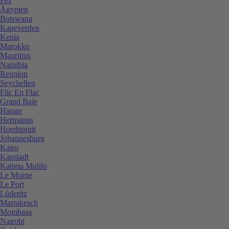
Fez
Ägypten
Botswana
Kapeverden
Kenia
Marokko
Mauritius
Namibia
Reunion
Seychellen
Flic En Flac
Grand Baie
Harare
Hermanus
Hoedspruit
Johannesburg
Kairo
Kapstadt
Katima Mulilo
Le Morne
Le Port
Lüderitz
Marrakesch
Mombasa
Nairobi