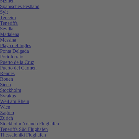
Sizilien
Spanisches Festland
Sylt
Terceira
Teneriffa
Sevilla
Madalena
Messina
Playa del Ingles
Ponta Delgada
Portoferraio
Puerto de la Cruz
Puerto del Carmen
Rennes
Rouen
Siena
Stockholm
Syrakus
Weil am Rhein
Wien
Zagreb
Zürich
Stockholm Arlanda Flughafen
Teneriffa Süd Flughafen
Thessaloniki Flughafen