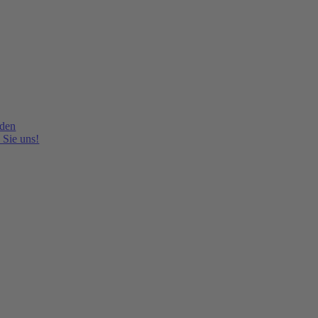
lden
 Sie uns!