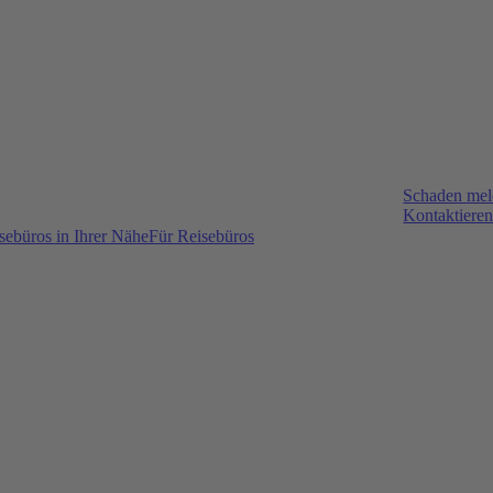
Schaden me
Kontaktieren
sebüros in Ihrer Nähe
Für Reisebüros