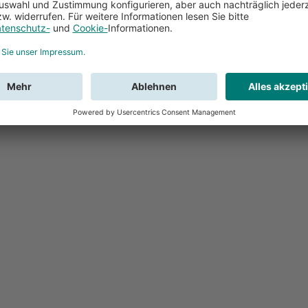
Feedback
Sie haben Fr
Buchung?