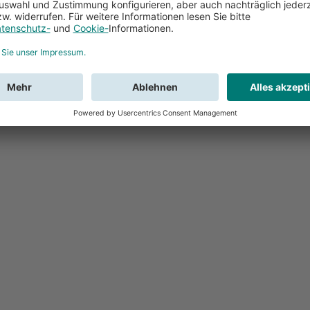
Feedback
Sie haben Fr
Buchung?