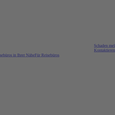
Schaden me
Kontaktieren
sebüros in Ihrer Nähe
Für Reisebüros