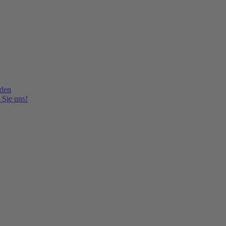
lden
 Sie uns!