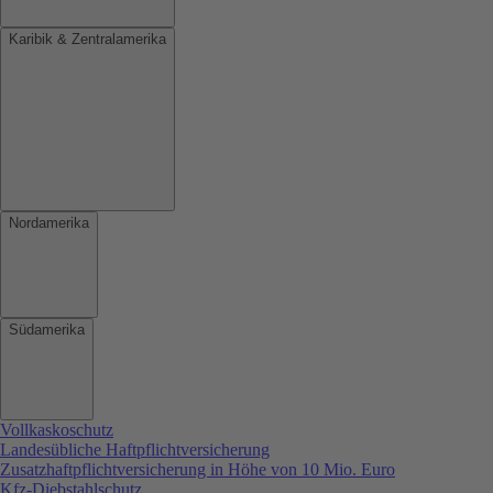
Karibik & Zentralamerika
Nordamerika
Südamerika
Vollkaskoschutz
Landesübliche Haftpflichtversicherung
Zusatzhaftpflichtversicherung in Höhe von 10 Mio. Euro
Kfz-Diebstahlschutz