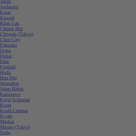
Japan
Jordanien
Katar
Kuwait
Khao Lak
Chiang Mai
Chiyoda (Tokyo)
Chuo City
Fukuoka
Doha
Dubai
Eilat
Fujairah
Haifa
Hua Hin
Jerusalem
Johor Bahru
Kanazawa
Kirjat Schmona
Korat
Kuala Lumpur
Kyoto
Maskat
Minato (Tokyo)
Naha