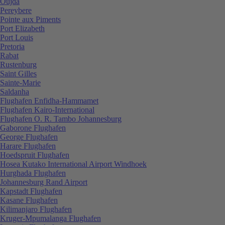
Oujda
Pereybere
Pointe aux Piments
Port Elizabeth
Port Louis
Pretoria
Rabat
Rustenburg
Saint Gilles
Sainte-Marie
Saldanha
Flughafen Enfidha-Hammamet
Flughafen Kairo-International
Flughafen O. R. Tambo Johannesburg
Gaborone Flughafen
George Flughafen
Harare Flughafen
Hoedspruit Flughafen
Hosea Kutako International Airport Windhoek
Hurghada Flughafen
Johannesburg Rand Airport
Kapstadt Flughafen
Kasane Flughafen
Kilimanjaro Flughafen
Kruger-Mpumalanga Flughafen