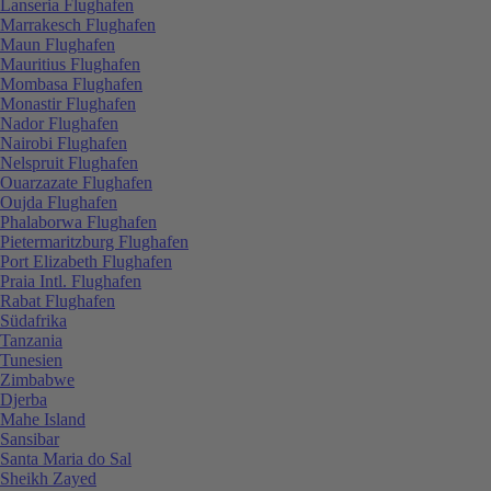
Lanseria Flughafen
Marrakesch Flughafen
Maun Flughafen
Mauritius Flughafen
Mombasa Flughafen
Monastir Flughafen
Nador Flughafen
Nairobi Flughafen
Nelspruit Flughafen
Ouarzazate Flughafen
Oujda Flughafen
Phalaborwa Flughafen
Pietermaritzburg Flughafen
Port Elizabeth Flughafen
Praia Intl. Flughafen
Rabat Flughafen
Südafrika
Tanzania
Tunesien
Zimbabwe
Djerba
Mahe Island
Sansibar
Santa Maria do Sal
Sheikh Zayed