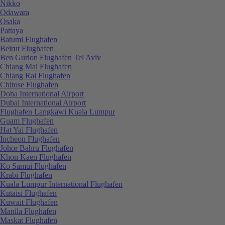
Nikko
Odawara
Osaka
Pattaya
Batumi Flughafen
Beirut Flughafen
Ben Gurion Flughafen Tel Aviv
Chiang Mai Flughafen
Chiang Rai Flughafen
Chitose Flughafen
Doha International Airport
Dubai International Airport
Flughafen Langkawi Kuala Lumpur
Guam Flughafen
Hat Yai Flughafen
Incheon Flughafen
Johor Bahru Flughafen
Khon Kaen Flughafen
Ko Samui Flughafen
Krabi Flughafen
Kuala Lumpur International Flughafen
Kutaisi Flughafen
Kuwait Flughafen
Manila Flughafen
Maskat Flughafen