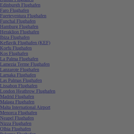
Edinburgh Flughafen
Faro Flughafen
Fuerteventura Flughafen
Funchal Flughafen
Hamburg Flughafen
Heraklion Flughafen
Ibiza Flughafen
Keflavik Flughafen (KEF)
Korfu Flughafen
Kos Flughafen
La Palma Flughafen
Lamezia Terme Flughafen
Lanzarote Flughafen
Larnaka Flughafen
Las Palmas Flughafen
Lissabon Flughafen
London Heathrow Flughafen
Madrid Flughafen
Malaga Flughafen
Malta International Airport
Menorca Flughafen
Neapel Flughafen
Nizza Flughafen
Olbia Flughafen