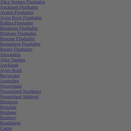
Alice Springs Flughafen
Auckland Flughafen
Avalon Flughafen
Ayers Rock Flughafen
Ballina Flughafen
Blenheim Flughafen
Brisbane Flughafen
Broome Flughafen
Bundaberg Flughafen
Burnie Flughafen
Alexandria
Alice Springs
Auckland
Ayers Rock
Bayswater
Australien
Neuseeland
Neuseeland Nordinsel
Neuseeland Südinsel
Blenheim
Brendale
Brisbane
Bunbury
Bundaberg
Cairns