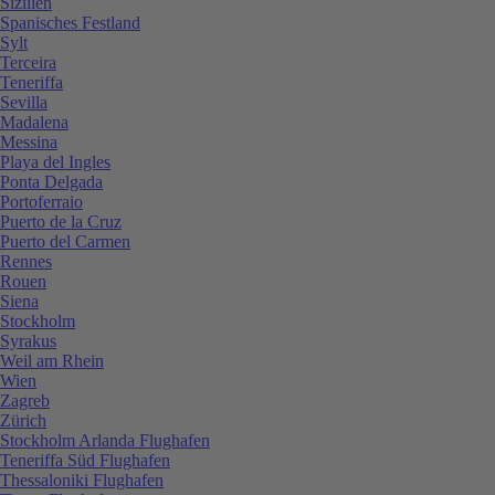
Sizilien
Spanisches Festland
Sylt
Terceira
Teneriffa
Sevilla
Madalena
Messina
Playa del Ingles
Ponta Delgada
Portoferraio
Puerto de la Cruz
Puerto del Carmen
Rennes
Rouen
Siena
Stockholm
Syrakus
Weil am Rhein
Wien
Zagreb
Zürich
Stockholm Arlanda Flughafen
Teneriffa Süd Flughafen
Thessaloniki Flughafen