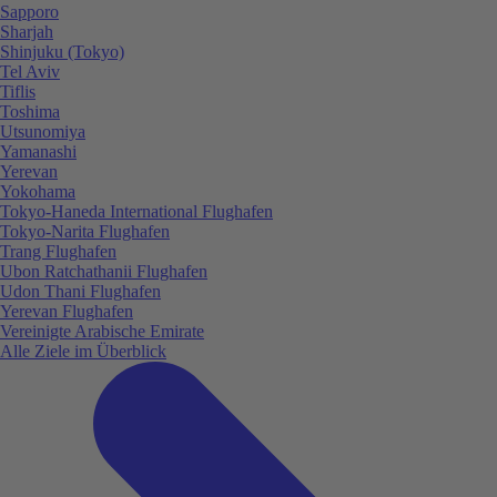
Sapporo
Sharjah
Shinjuku (Tokyo)
Tel Aviv
Tiflis
Toshima
Utsunomiya
Yamanashi
Yerevan
Yokohama
Tokyo-Haneda International Flughafen
Tokyo-Narita Flughafen
Trang Flughafen
Ubon Ratchathanii Flughafen
Udon Thani Flughafen
Yerevan Flughafen
Vereinigte Arabische Emirate
Alle Ziele im Überblick