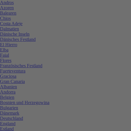
Andros
Azoren
Balearen
Chios
Costa Adeje
Dalmatien
Dänische Inseln
Dänisches Festland
El Hierro
Elba
Faial
Flores
Französisches Festland
Fuerteventura
Graciosa
Gran Canaria
Albanien
Andorra
Belgien
Bosnien und Herzegowina
Bulgarien
Dänemark
Deutschland
England
Estland