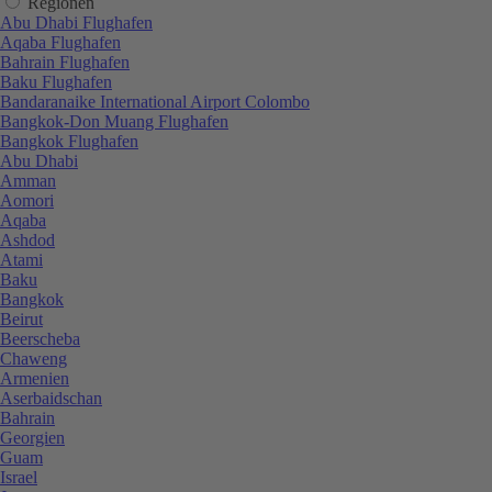
Regionen
Abu Dhabi Flughafen
Aqaba Flughafen
Bahrain Flughafen
Baku Flughafen
Bandaranaike International Airport Colombo
Bangkok-Don Muang Flughafen
Bangkok Flughafen
Abu Dhabi
Amman
Aomori
Aqaba
Ashdod
Atami
Baku
Bangkok
Beirut
Beerscheba
Chaweng
Armenien
Aserbaidschan
Bahrain
Georgien
Guam
Israel