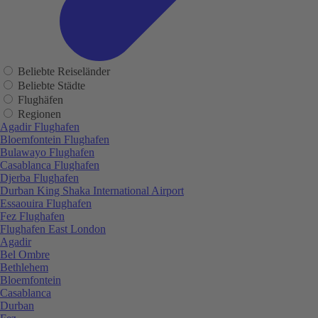
Beliebte Reiseländer
Beliebte Städte
Flughäfen
Regionen
Agadir Flughafen
Bloemfontein Flughafen
Bulawayo Flughafen
Casablanca Flughafen
Djerba Flughafen
Durban King Shaka International Airport
Essaouira Flughafen
Fez Flughafen
Flughafen East London
Agadir
Bel Ombre
Bethlehem
Bloemfontein
Casablanca
Durban