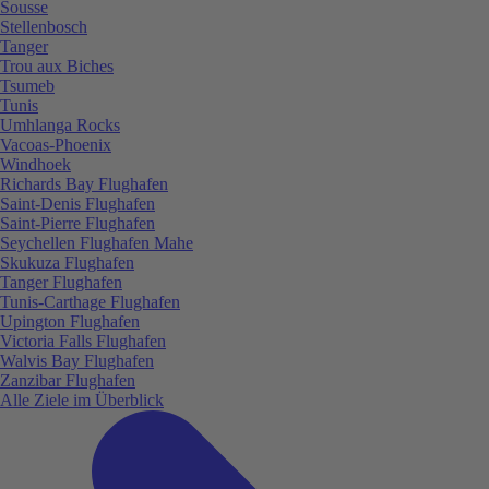
Sousse
Stellenbosch
Tanger
Trou aux Biches
Tsumeb
Tunis
Umhlanga Rocks
Vacoas-Phoenix
Windhoek
Richards Bay Flughafen
Saint-Denis Flughafen
Saint-Pierre Flughafen
Seychellen Flughafen Mahe
Skukuza Flughafen
Tanger Flughafen
Tunis-Carthage Flughafen
Upington Flughafen
Victoria Falls Flughafen
Walvis Bay Flughafen
Zanzibar Flughafen
Alle Ziele im Überblick