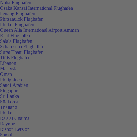
Naha Flughafen
Osaka Kansai International Flughafen
Penang Flughafen
Phitsanulok Flughafen
Phuket Flughafen
Queen Alia International Airport Amman
Riad Flughafen
Salala Flughafen
Schardscha Flughafen
Surat Thani Flughafen
Tiflis Flughafen
Libanon
Malaysia
Oman
Philippinen
Saudi-Arabien
Singapur
Sri Lanka
Südkorea
Thailand
Phuket
Ra's al-Chaima
Rayong
Rishon Letzion
Samui