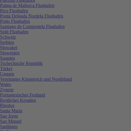
Palermo Flughafen
Palma de Mallorca Flughafen
Pico Flughafen
Ponta Delgada Nordela Flughafen
Porto Flughafen
Santiago de Compostela Flughafen
Split Flughafen
Schweiz
Serbien
Slowakei
Slowenien
Spanien
Tschechische Republik
Türkei
Ungarn
Vereinigtes Königreich und Nordirland
Wales
Zypern
Portugiesisches Festland
Restliches Kroatien
Rhodos
Santa Maria
Sao Jorge
Sao Miguel
Sardinien