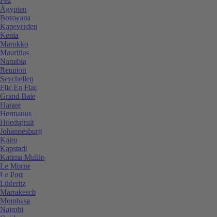
Fez
Ägypten
Botswana
Kapeverden
Kenia
Marokko
Mauritius
Namibia
Reunion
Seychellen
Flic En Flac
Grand Baie
Harare
Hermanus
Hoedspruit
Johannesburg
Kairo
Kapstadt
Katima Mulilo
Le Morne
Le Port
Lüderitz
Marrakesch
Mombasa
Nairobi