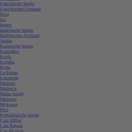
Griechische Inseln
Griechisches Festland
Ibiza
Ios
Istrien
Italienische Inseln
Italienisches Festland
Jandia
Kanarische Inseln
Karpathos
Korfu
Korsika
Kreta
La Palma
Lanzarote
Madeira
Mallorca
Malta (Insel)
Menorca
Mykonos
Pico
Portugiesische Inseln
Cala Millor
Cala Rajada
Can Picafort