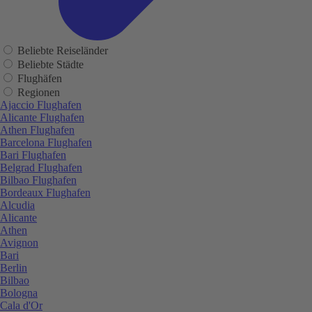
Beliebte Reiseländer
Beliebte Städte
Flughäfen
Regionen
Ajaccio Flughafen
Alicante Flughafen
Athen Flughafen
Barcelona Flughafen
Bari Flughafen
Belgrad Flughafen
Bilbao Flughafen
Bordeaux Flughafen
Alcudia
Alicante
Athen
Avignon
Bari
Berlin
Bilbao
Bologna
Cala d'Or