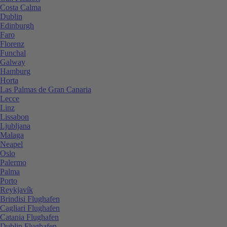
Costa Calma
Dublin
Edinburgh
Faro
Florenz
Funchal
Galway
Hamburg
Horta
Las Palmas de Gran Canaria
Lecce
Linz
Lissabon
Ljubljana
Malaga
Neapel
Oslo
Palermo
Palma
Porto
Reykjavík
Brindisi Flughafen
Cagliari Flughafen
Catania Flughafen
Dublin Flughafen