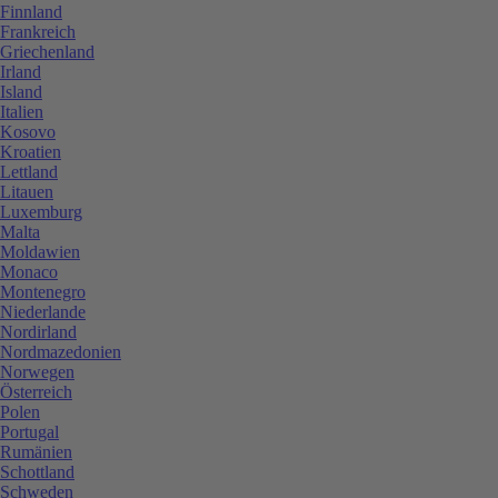
Finnland
Frankreich
Griechenland
Irland
Island
Italien
Kosovo
Kroatien
Lettland
Litauen
Luxemburg
Malta
Moldawien
Monaco
Montenegro
Niederlande
Nordirland
Nordmazedonien
Norwegen
Österreich
Polen
Portugal
Rumänien
Schottland
Schweden