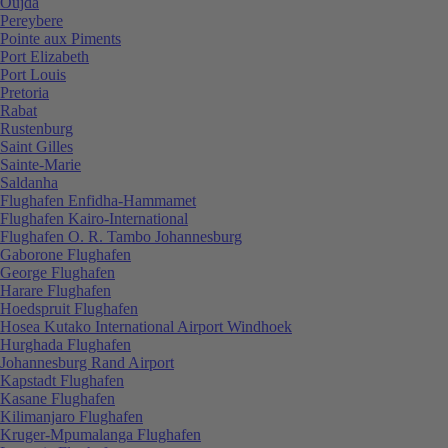
Oujda
Pereybere
Pointe aux Piments
Port Elizabeth
Port Louis
Pretoria
Rabat
Rustenburg
Saint Gilles
Sainte-Marie
Saldanha
Flughafen Enfidha-Hammamet
Flughafen Kairo-International
Flughafen O. R. Tambo Johannesburg
Gaborone Flughafen
George Flughafen
Harare Flughafen
Hoedspruit Flughafen
Hosea Kutako International Airport Windhoek
Hurghada Flughafen
Johannesburg Rand Airport
Kapstadt Flughafen
Kasane Flughafen
Kilimanjaro Flughafen
Kruger-Mpumalanga Flughafen