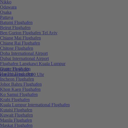
Nikko
Odawara
Osaka
Pattaya
Batumi Flughafen
Beirut Flughafen
Ben Gurion Flughafen Tel Aviv
Chiang Mai Flughafen
Chiang Rai Flughafen
Chitose Flughafen
Doha International Airport
Dubai International Airport
Flughafen Langkawi Kuala Lumpur
Guam Flughafen
0848 / 19 96 00
Hat Yai Flughafen
erreichbar bis 18:00 Uhr
Incheon Flughafen
Johor Bahru Flughafen
Khon Kaen Flughafen
Ko Samui Flughafen
Krabi Flughafen
Kuala Lumpur International Flughafen
Kutaisi Flughafen
Kuwait Flughafen
Manila Flughafen
Maskat Flughafen