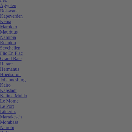
Fez
Ägypten
Botswana
Kapeverden
Kenia
Marokko
Mauritius
Namibia
Reunion
Seychellen
Flic En Flac
Grand Baie
Harare
Hermanus
Hoedspruit
Johannesburg
Kairo
Kapstadt
Katima Mulilo
Le Morne
Le Port
Lüderitz
Marrakesch
Mombasa
Nairobi