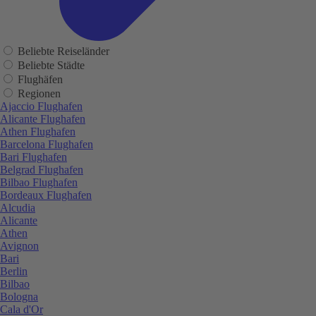
Beliebte Reiseländer
Beliebte Städte
Flughäfen
Regionen
Ajaccio Flughafen
Alicante Flughafen
Athen Flughafen
Barcelona Flughafen
Bari Flughafen
Belgrad Flughafen
Bilbao Flughafen
Bordeaux Flughafen
Alcudia
Alicante
Athen
Avignon
Bari
Berlin
Bilbao
Bologna
Cala d'Or