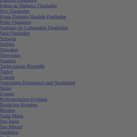
Palermo Flughafen
Palma de Mallorca Flughafen
Pico Flughafen
Ponta Delgada Nordela Flughafen
Porto Flughafen
Santiago de Compostela Flughafen
Split Flughafen
Schweiz
Serbien
Slowakei
Slowenien
Spanien
Tschechische Republik
Türkei
Ungarn
Vereinigtes Königreich und Nordirland
Wales
Zypern
Portugiesisches Festland
Restliches Kroatien
Rhodos
Santa Maria
Sao Jorge
Sao Miguel
Sardinien