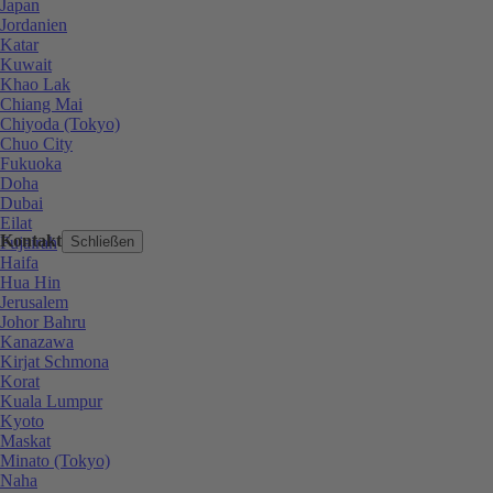
Japan
Jordanien
Katar
Kuwait
Khao Lak
Chiang Mai
Chiyoda (Tokyo)
Chuo City
Fukuoka
Doha
Dubai
Eilat
Kontakt
Fujairah
Schließen
Haifa
Hua Hin
Jerusalem
Johor Bahru
Kanazawa
Kirjat Schmona
Korat
Kuala Lumpur
Kyoto
Maskat
Minato (Tokyo)
Naha