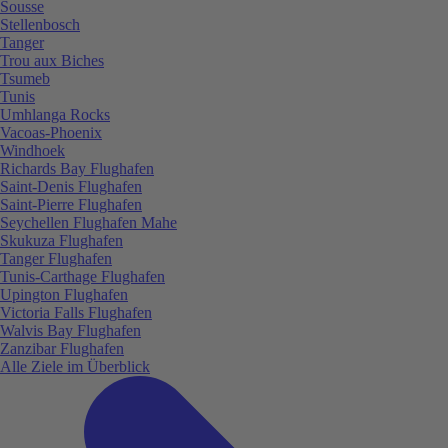
Sousse
Stellenbosch
Tanger
Trou aux Biches
Tsumeb
Tunis
Umhlanga Rocks
Vacoas-Phoenix
Windhoek
Richards Bay Flughafen
Saint-Denis Flughafen
Saint-Pierre Flughafen
Seychellen Flughafen Mahe
Skukuza Flughafen
Tanger Flughafen
Tunis-Carthage Flughafen
Upington Flughafen
Victoria Falls Flughafen
Walvis Bay Flughafen
Zanzibar Flughafen
Alle Ziele im Überblick