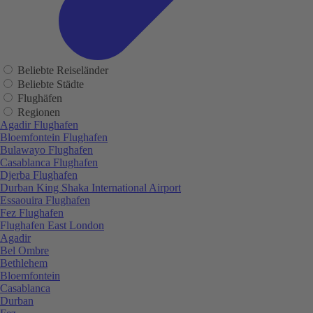
Beliebte Reiseländer
Beliebte Städte
Flughäfen
Regionen
Agadir Flughafen
Bloemfontein Flughafen
Bulawayo Flughafen
Casablanca Flughafen
Djerba Flughafen
Durban King Shaka International Airport
Essaouira Flughafen
Fez Flughafen
Flughafen East London
Agadir
Bel Ombre
Bethlehem
Bloemfontein
Casablanca
Durban