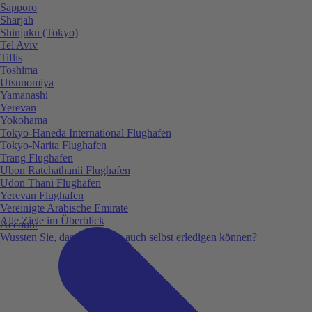
Sapporo
Sharjah
Shinjuku (Tokyo)
Tel Aviv
Tiflis
Toshima
Utsunomiya
Yamanashi
Yerevan
Yokohama
Tokyo-Haneda International Flughafen
Tokyo-Narita Flughafen
Trang Flughafen
Ubon Ratchathanii Flughafen
Udon Thani Flughafen
Yerevan Flughafen
Vereinigte Arabische Emirate
Alle Ziele im Überblick
Account
Wussten Sie, dass Sie vieles auch selbst erledigen können?