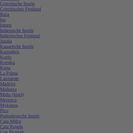
Griechische Inseln
Griechisches Festland
Ibiza
Ios
Istrien
Italienische Inseln
Italienisches Festland
Jandia
Kanarische Inseln
Karpathos
Korfu
Korsika
Kreta
La Palma
Lanzarote
Madeira
Mallorca
Malta (Insel)
Menorca
Mykonos
Pico
Portugiesische Inseln
Cala Millor
Cala Rajada
Can Picafort