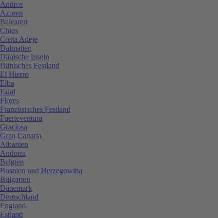
Andros
Azoren
Balearen
Chios
Costa Adeje
Dalmatien
Dänische Inseln
Dänisches Festland
El Hierro
Elba
Faial
Flores
Französisches Festland
Fuerteventura
Graciosa
Gran Canaria
Albanien
Andorra
Belgien
Bosnien und Herzegowina
Bulgarien
Dänemark
Deutschland
England
Estland