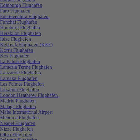
Edinburgh Flughafen
Faro Flughafen
Fuerteventura Flughafen
Funchal Flughafen
Hamburg Flughafen
Heraklion Flughafen
Ibiza Flughafen
Keflavik Flughafen (KEF)
Korfu Flughafen
Kos Flughafen
La Palma Flughafen
Lamezia Terme Flughafen
Lanzarote Flughafen
Larnaka Flughafen
Las Palmas Flughafen
Lissabon Flughafen
London Heathrow Flughafen
Madrid Flughafen
Malaga Flughafen
Malta International Airport
Menorca Flughafen
Neapel Flughafen
Nizza Flughafen
Olbia Flughafen