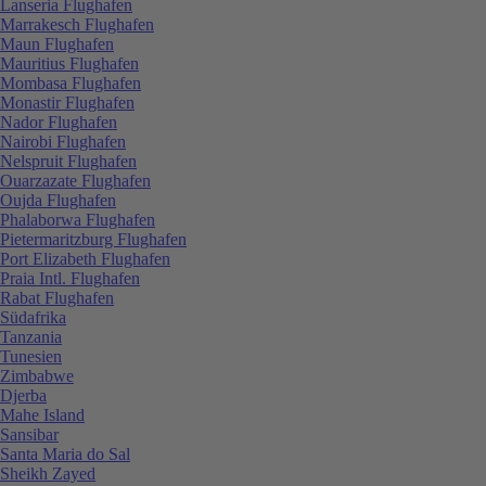
Lanseria Flughafen
Marrakesch Flughafen
Maun Flughafen
Mauritius Flughafen
Mombasa Flughafen
Monastir Flughafen
Nador Flughafen
Nairobi Flughafen
Nelspruit Flughafen
Ouarzazate Flughafen
Oujda Flughafen
Phalaborwa Flughafen
Pietermaritzburg Flughafen
Port Elizabeth Flughafen
Praia Intl. Flughafen
Rabat Flughafen
Südafrika
Tanzania
Tunesien
Zimbabwe
Djerba
Mahe Island
Sansibar
Santa Maria do Sal
Sheikh Zayed