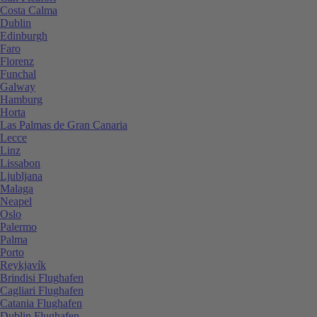
Costa Calma
Dublin
Edinburgh
Faro
Florenz
Funchal
Galway
Hamburg
Horta
Las Palmas de Gran Canaria
Lecce
Linz
Lissabon
Ljubljana
Malaga
Neapel
Oslo
Palermo
Palma
Porto
Reykjavík
Brindisi Flughafen
Cagliari Flughafen
Catania Flughafen
Dublin Flughafen