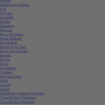
Sizilien
Spanisches Festland
Sylt
Terceira
Teneriffa
Sevilla
Madalena
Messina
Playa del Ingles
Ponta Delgada
Portoferraio
Puerto de la Cruz
Puerto del Carmen
Rennes
Rouen
Siena
Stockholm
Syrakus
Weil am Rhein
Wien
Zagreb
Zürich
Stockholm Arlanda Flughafen
Teneriffa Süd Flughafen
Thessaloniki Flughafen