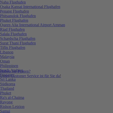
Naha Flughafen
Osaka Kansai International Flughafen
Penang Flughafen
Phitsanulok Flughafen
Phuket Flughafen
Queen Alia International Airport Amman
Riad Flughafen
Salala Flughafen
Schardscha Flughafen
Surat Thani Flughafen
Tiflis Flughafen
Libanon
Malaysia
Oman
Philippinen
Saudi-Arabien
Haben Sie Fragen?
Singapur
Unser Customer Service ist für Sie da!
Sri Lanka
Südkorea
Thailand
Phuket
Ra's al-Chaima
Rayong
Rishon Letzion
Samui