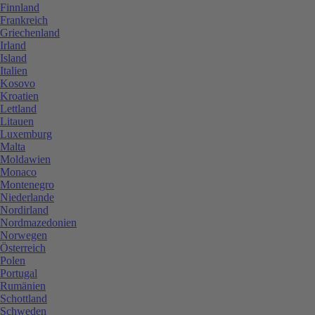
Finnland
Frankreich
Griechenland
Irland
Island
Italien
Kosovo
Kroatien
Lettland
Litauen
Luxemburg
Malta
Moldawien
Monaco
Montenegro
Niederlande
Nordirland
Nordmazedonien
Norwegen
Österreich
Polen
Portugal
Rumänien
Schottland
Schweden