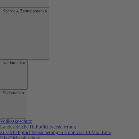
Karibik & Zentralamerika
Nordamerika
Südamerika
Vollkaskoschutz
Landesübliche Haftpflichtversicherung
Zusatzhaftpflichtversicherung in Höhe von 10 Mio. Euro
Kfz-Diebstahlschutz