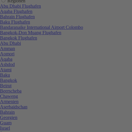
Regionen
Abu Dhabi Flughafen
Aqaba Flughafen
Bahrain Flughafen
Baku Flughafen
Bandaranaike International Airport Colombo
Bangkok-Don Muang Flughafen
Bangkok Flughafen
Abu Dhabi
Amman
Aomori
Aqaba
Ashdod
Atami
Baku
Bangkok
Beirut
Beerscheba
Chaweng
Armenien
Aserbaidschan
Bahrain
Georgien
Guam
Israel