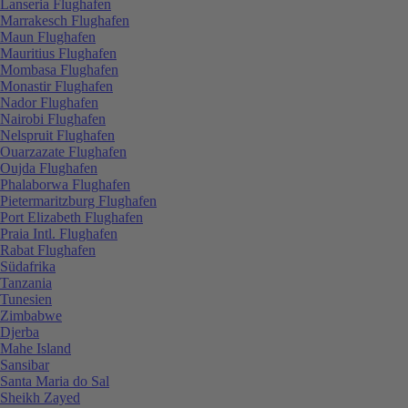
Lanseria Flughafen
Marrakesch Flughafen
Maun Flughafen
Mauritius Flughafen
Mombasa Flughafen
Monastir Flughafen
Nador Flughafen
Nairobi Flughafen
Nelspruit Flughafen
Ouarzazate Flughafen
Oujda Flughafen
Phalaborwa Flughafen
Pietermaritzburg Flughafen
Port Elizabeth Flughafen
Praia Intl. Flughafen
Rabat Flughafen
Südafrika
Tanzania
Tunesien
Zimbabwe
Djerba
Mahe Island
Sansibar
Santa Maria do Sal
Sheikh Zayed