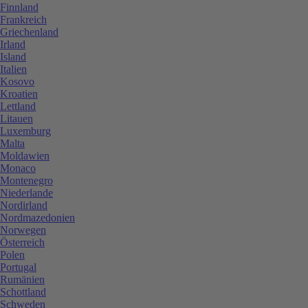
Finnland
Frankreich
Griechenland
Irland
Island
Italien
Kosovo
Kroatien
Lettland
Litauen
Luxemburg
Malta
Moldawien
Monaco
Montenegro
Niederlande
Nordirland
Nordmazedonien
Norwegen
Österreich
Polen
Portugal
Rumänien
Schottland
Schweden