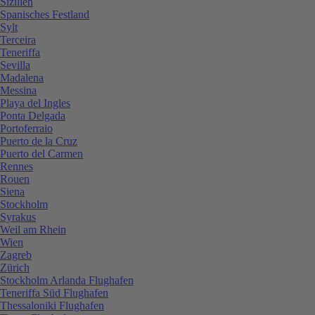
Sizilien
Spanisches Festland
Sylt
Terceira
Teneriffa
Sevilla
Madalena
Messina
Playa del Ingles
Ponta Delgada
Portoferraio
Puerto de la Cruz
Puerto del Carmen
Rennes
Rouen
Siena
Stockholm
Syrakus
Weil am Rhein
Wien
Zagreb
Zürich
Stockholm Arlanda Flughafen
Teneriffa Süd Flughafen
Thessaloniki Flughafen