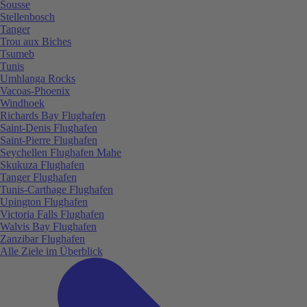
Sousse
Stellenbosch
Tanger
Trou aux Biches
Tsumeb
Tunis
Umhlanga Rocks
Vacoas-Phoenix
Windhoek
Richards Bay Flughafen
Saint-Denis Flughafen
Saint-Pierre Flughafen
Seychellen Flughafen Mahe
Skukuza Flughafen
Tanger Flughafen
Tunis-Carthage Flughafen
Upington Flughafen
Victoria Falls Flughafen
Walvis Bay Flughafen
Zanzibar Flughafen
Alle Ziele im Überblick