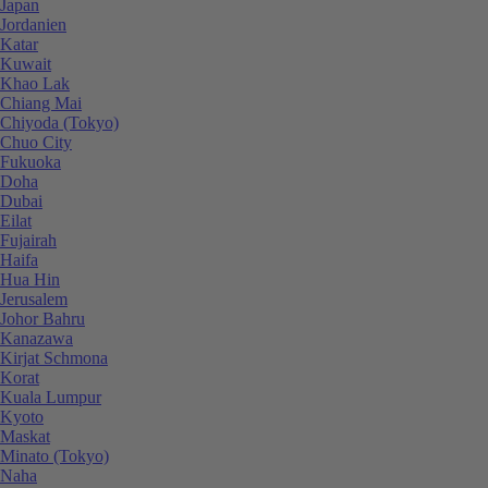
Japan
Jordanien
Katar
Kuwait
Khao Lak
Chiang Mai
Chiyoda (Tokyo)
Chuo City
Fukuoka
Doha
Dubai
Eilat
Fujairah
Haifa
Hua Hin
Jerusalem
Johor Bahru
Kanazawa
Kirjat Schmona
Korat
Kuala Lumpur
Kyoto
Maskat
Minato (Tokyo)
Naha