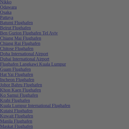
Nikko
Odawara
Osaka
Pattaya
Batumi Flughafen
Beirut Flughafen
Ben Gurion Flughafen Tel Aviv
Chiang Mai Flughafen
Chiang Rai Flughafen
Chitose Flughafen
Doha International Airport
Dubai International Airport
Flughafen Langkawi Kuala Lumpur
Guam Flughafen
Hat Yai Flughafen
Incheon Flughafen
Johor Bahru Flughafen
Khon Kaen Flughafen
Ko Samui Flughafen
Krabi Flughafen
Kuala Lumpur International Flughafen
Kutaisi Flughafen
Kuwait Flughafen
Manila Flughafen
Maskat Flughafen