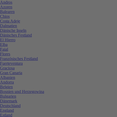
Andros
Azoren
Balearen
Chios
Costa Adeje
Dalmatien
Dänische Inseln
Dänisches Festland
El Hierro
Elba
Faial
Flores
Französisches Festland
Fuerteventura
Graciosa
Gran Canaria
Albanien
Andorra
Belgien
Bosnien und Herzegowina
Bulgarien
Dänemark
Deutschland
England
Estland