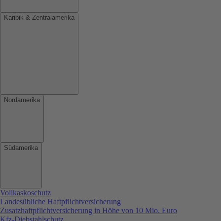
Karibik & Zentralamerika
Nordamerika
Südamerika
Vollkaskoschutz
Landesübliche Haftpflichtversicherung
Zusatzhaftpflichtversicherung in Höhe von 10 Mio. Euro
Kfz-Diebstahlschutz