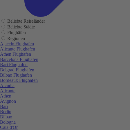
Beliebte Reiseländer
Beliebte Städte
Flughäfen
Regionen
Ajaccio Flughafen
Alicante Flughafen
Athen Flughafen
Barcelona Flughafen
Bari Flughafen
Belgrad Flughafen
Bilbao Flughafen
Bordeaux Flughafen
Alcudia
Alicante
Athen
Avignon
Bari
Berlin
Bilbao
Bologna
Cala d'Or