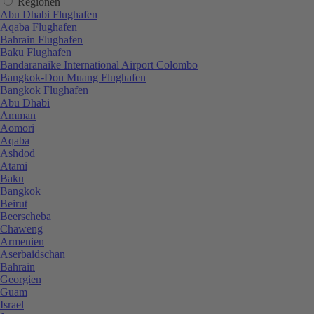
Regionen
Abu Dhabi Flughafen
Aqaba Flughafen
Bahrain Flughafen
Baku Flughafen
Bandaranaike International Airport Colombo
Bangkok-Don Muang Flughafen
Bangkok Flughafen
Abu Dhabi
Amman
Aomori
Aqaba
Ashdod
Atami
Baku
Bangkok
Beirut
Beerscheba
Chaweng
Armenien
Aserbaidschan
Bahrain
Georgien
Guam
Israel