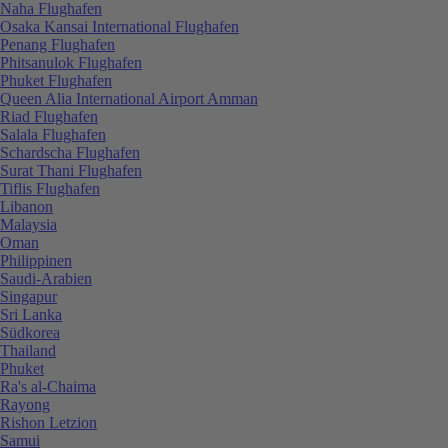
Naha Flughafen
Osaka Kansai International Flughafen
Penang Flughafen
Phitsanulok Flughafen
Phuket Flughafen
Queen Alia International Airport Amman
Riad Flughafen
Salala Flughafen
Schardscha Flughafen
Surat Thani Flughafen
Tiflis Flughafen
Libanon
Malaysia
Oman
Philippinen
Saudi-Arabien
Singapur
Sri Lanka
Südkorea
Thailand
Phuket
Ra's al-Chaima
Rayong
Rishon Letzion
Samui