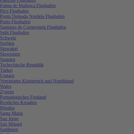
Palermo Flughafen
Palma de Mallorca Flughafen
Pico Flughafen
Ponta Delgada Nordela Flughafen
Porto Flughafen
Santiago de Compostela Flughafen
Split Flughafen
Schweiz
Serbien
Slowakei
Slowenien
Spanien
Tschechische Republik
Türkei
Ungarn
Vereinigtes Königreich und Nordirland
Wales
Zypern
Portugiesisches Festland
Restliches Kroatien
Rhodos
Santa Maria
Sao Jorge
Sao Miguel
Sardinien