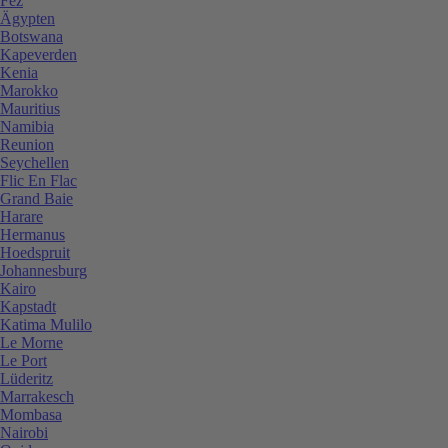
Fez
Ägypten
Botswana
Kapeverden
Kenia
Marokko
Mauritius
Namibia
Reunion
Seychellen
Flic En Flac
Grand Baie
Harare
Hermanus
Hoedspruit
Johannesburg
Kairo
Kapstadt
Katima Mulilo
Le Morne
Le Port
Lüderitz
Marrakesch
Mombasa
Nairobi