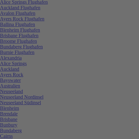
Alice Springs Flughafen
Auckland Flughafen
Avalon Flughafen
Ayers Rock Flughafen
Ballina Flughafen
Blenheim Flughafen
Brisbane Flughafen
Broome Flughafen
Bundaberg Flughafen
Burnie Flughafen
Alexandria
Alice Springs
Auckland
Ayers Rock
Bayswater
Australien
Neuseeland
Neuseeland Nordinsel
Neuseeland Südinsel
Blenheim
Brendale
Brisbane
Bunbury
Bundaberg
Cairns