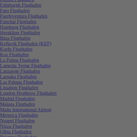
Edinburgh Flughafen
Faro Flughafen
Fuerteventura Flughafen
Funchal Flughafen
Hamburg Flughafen
Heraklion Flughafen
Ibiza Flughafen
Keflavik Flughafen (KEF)
Korfu Flughafen
Kos Flughafen
La Palma Flughafen
Lamezia Terme Flughafen
Lanzarote Flughafen
Larnaka Flughafen
Las Palmas Flughafen
Lissabon Flughafen
London Heathrow Flughafen
Madrid Flughafen
Malaga Flughafen
Malta International Airport
Menorca Flughafen
Neapel Flughafen
Nizza Flughafen
Olbia Flughafen