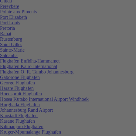
Oujda
Pereybere
Pointe aux Piments
Port Elizabeth
Port Louis
Pretoria
Rabat
Rustenburg
Saint Gilles
Sainte-Marie
Saldanha
Flughafen Enfidha-Hammamet
Flughafen Kairo-International
Flughafen O. R. Tambo Johannesburg
Gaborone Flughafen
George Flughafen
Harare Flughafen
Hoedspruit Flughafen
Hosea Kutako International Airport Windhoek
Hurghada Flughafen
Johannesburg Rand Airport
Kapstadt Flughafen
Kasane Flughafen
Kilimanjaro Flughafen
Kruger-Mpumalanga Flughafen