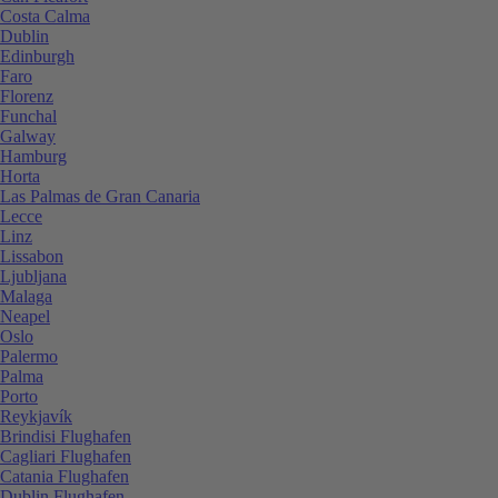
Costa Calma
Dublin
Edinburgh
Faro
Florenz
Funchal
Galway
Hamburg
Horta
Las Palmas de Gran Canaria
Lecce
Linz
Lissabon
Ljubljana
Malaga
Neapel
Oslo
Palermo
Palma
Porto
Reykjavík
Brindisi Flughafen
Cagliari Flughafen
Catania Flughafen
Dublin Flughafen