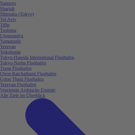
Sapporo
Sharjah
Shinjuku (Tokyo)
Tel Aviv
Tiflis
Toshima
Utsunomiya
Yamanashi
Yerevan
Yokohama
Tokyo-Haneda International Flughafen
Tokyo-Narita Flughafen
Trang Flughafen
Ubon Ratchathanii Flughafen
Udon Thani Flughafen
Yerevan Flughafen
Vereinigte Arabische Emirate
Alle Ziele im Überblick