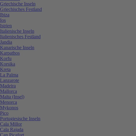
Griechische Inseln
Griechisches Festland
Ibiza
Ios
Istrien
Italienische Inseln
Italienisches Festland
Jandia
Kanarische Inseln
Karpathos
Korfu
Korsika
Kreta
La Palma
Lanzarote
Madeira
Mallorca
Malta (Insel)
Menorca
Mykonos
Pico
Portugiesische Inseln
Cala Millor
Cala Rajada
Can Picafort