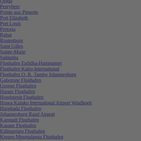
Oujda
Pereybere
Pointe aux Piments
Port Elizabeth
Port Louis
Pretoria
Rabat
Rustenburg
Saint Gilles
Sainte-Marie
Saldanha
Flughafen Enfidha-Hammamet
Flughafen Kairo-International
Flughafen O. R. Tambo Johannesburg
Gaborone Flughafen
George Flughafen
Harare Flughafen
Hoedspruit Flughafen
Hosea Kutako International Airport Windhoek
Hurghada Flughafen
Johannesburg Rand Airport
Kapstadt Flughafen
Kasane Flughafen
Kilimanjaro Flughafen
Kruger-Mpumalanga Flughafen