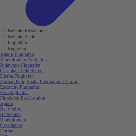
Beliebte Reiseländer
Beliebte Städte
Flughäfen
Regionen
Agadir Flughafen
Bloemfontein Flughafen
Bulawayo Flughafen
Casablanca Flughafen
Djerba Flughafen
Durban King Shaka International Airport
Essaouira Flughafen
Fez Flughafen
Flughafen East London
Agadir
Bel Ombre
Bethlehem
Bloemfontein
Casablanca
Durban