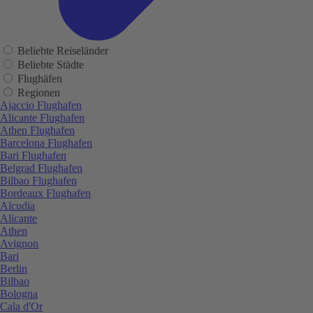
Beliebte Reiseländer
Beliebte Städte
Flughäfen
Regionen
Ajaccio Flughafen
Alicante Flughafen
Athen Flughafen
Barcelona Flughafen
Bari Flughafen
Belgrad Flughafen
Bilbao Flughafen
Bordeaux Flughafen
Alcudia
Alicante
Athen
Avignon
Bari
Berlin
Bilbao
Bologna
Cala d'Or