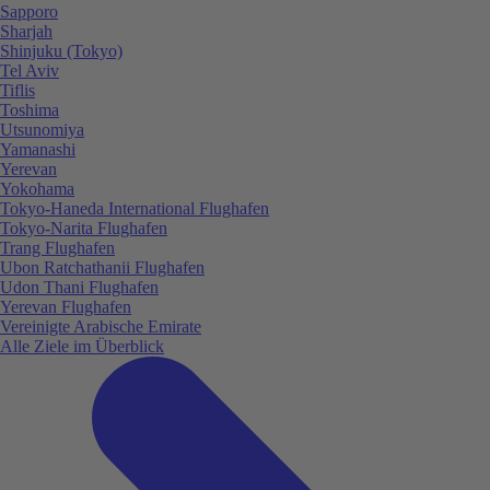
Sapporo
Sharjah
Shinjuku (Tokyo)
Tel Aviv
Tiflis
Toshima
Utsunomiya
Yamanashi
Yerevan
Yokohama
Tokyo-Haneda International Flughafen
Tokyo-Narita Flughafen
Trang Flughafen
Ubon Ratchathanii Flughafen
Udon Thani Flughafen
Yerevan Flughafen
Vereinigte Arabische Emirate
Alle Ziele im Überblick