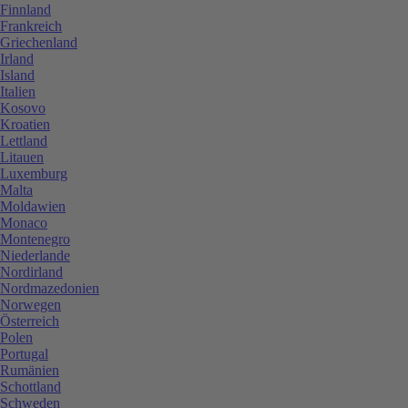
Finnland
Frankreich
Griechenland
Irland
Island
Italien
Kosovo
Kroatien
Lettland
Litauen
Luxemburg
Malta
Moldawien
Monaco
Montenegro
Niederlande
Nordirland
Nordmazedonien
Norwegen
Österreich
Polen
Portugal
Rumänien
Schottland
Schweden