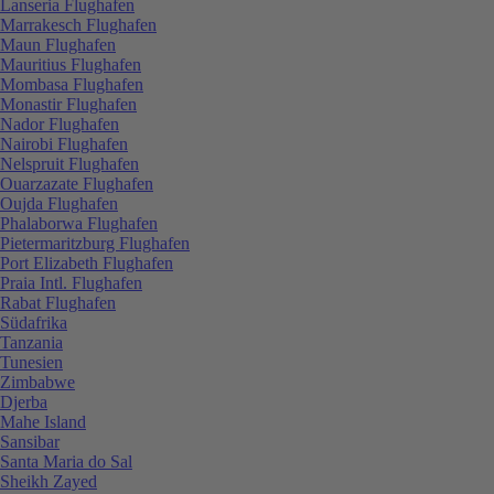
Lanseria Flughafen
Marrakesch Flughafen
Maun Flughafen
Mauritius Flughafen
Mombasa Flughafen
Monastir Flughafen
Nador Flughafen
Nairobi Flughafen
Nelspruit Flughafen
Ouarzazate Flughafen
Oujda Flughafen
Phalaborwa Flughafen
Pietermaritzburg Flughafen
Port Elizabeth Flughafen
Praia Intl. Flughafen
Rabat Flughafen
Südafrika
Tanzania
Tunesien
Zimbabwe
Djerba
Mahe Island
Sansibar
Santa Maria do Sal
Sheikh Zayed