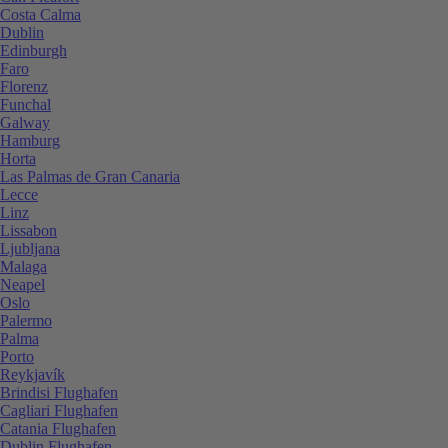
Costa Calma
Dublin
Edinburgh
Faro
Florenz
Funchal
Galway
Hamburg
Horta
Las Palmas de Gran Canaria
Lecce
Linz
Lissabon
Ljubljana
Malaga
Neapel
Oslo
Palermo
Palma
Porto
Reykjavík
Brindisi Flughafen
Cagliari Flughafen
Catania Flughafen
Dublin Flughafen