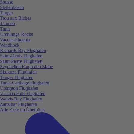
Sousse
Stellenbosch
Tanger
Trou aux Biches
Tsumeb
Tunis
Umhlanga Rocks
Vacoas-Phoenix
Windhoek
Richards Bay Flughafen
Saint-Denis Flughafen
Saint-Pierre Flughafen
Seychellen Flughafen Mahe
Skukuza Flughafen
Tanger Flughafen
Tunis-Carthage Flughafen
Upington Flughafen
Victoria Falls Flughafen
Walvis Bay Flughafen
Zanzibar Flughafen
Alle Ziele im Überblick