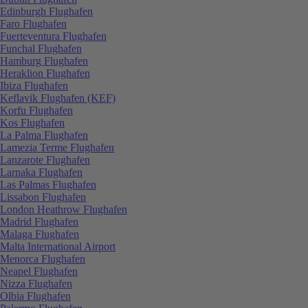
Edinburgh Flughafen
Faro Flughafen
Fuerteventura Flughafen
Funchal Flughafen
Hamburg Flughafen
Heraklion Flughafen
Ibiza Flughafen
Keflavik Flughafen (KEF)
Korfu Flughafen
Kos Flughafen
La Palma Flughafen
Lamezia Terme Flughafen
Lanzarote Flughafen
Larnaka Flughafen
Las Palmas Flughafen
Lissabon Flughafen
London Heathrow Flughafen
Madrid Flughafen
Malaga Flughafen
Malta International Airport
Menorca Flughafen
Neapel Flughafen
Nizza Flughafen
Olbia Flughafen