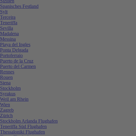
Sizilien
Spanisches Festland
Sylt
Terceira
Teneriffa
Sevilla
Madalena
Messina
Playa del Ingles
Ponta Delgada
Portoferraio
Puerto de la Cruz
Puerto del Carmen
Rennes
Rouen
Siena
Stockholm
Syrakus
Weil am Rhein
Wien
Zagreb
Zürich
Stockholm Arlanda Flughafen
Teneriffa Süd Flughafen
Thessaloniki Flughafen