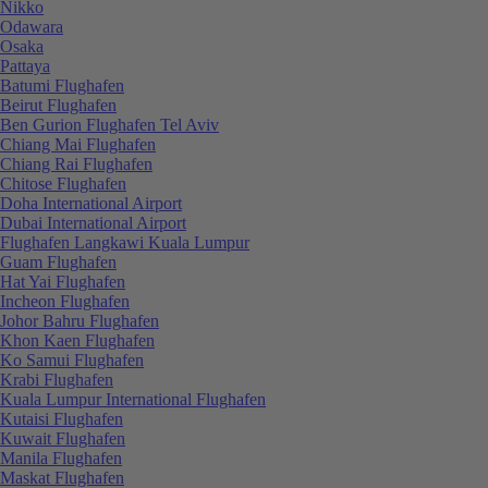
Nikko
Odawara
Osaka
Pattaya
Batumi Flughafen
Beirut Flughafen
Ben Gurion Flughafen Tel Aviv
Chiang Mai Flughafen
Chiang Rai Flughafen
Chitose Flughafen
Doha International Airport
Dubai International Airport
Flughafen Langkawi Kuala Lumpur
Guam Flughafen
Hat Yai Flughafen
Incheon Flughafen
Johor Bahru Flughafen
Khon Kaen Flughafen
Ko Samui Flughafen
Krabi Flughafen
Kuala Lumpur International Flughafen
Kutaisi Flughafen
Kuwait Flughafen
Manila Flughafen
Maskat Flughafen