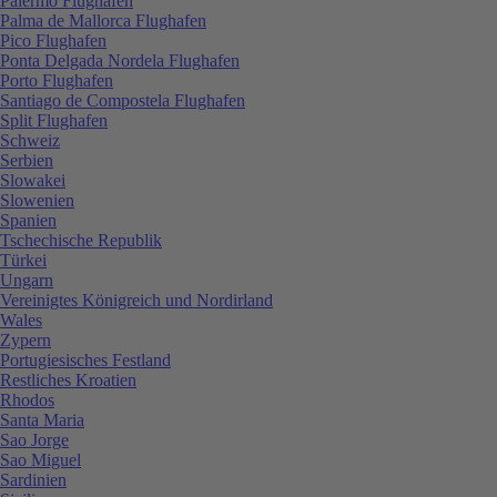
Palermo Flughafen
Palma de Mallorca Flughafen
Pico Flughafen
Ponta Delgada Nordela Flughafen
Porto Flughafen
Santiago de Compostela Flughafen
Split Flughafen
Schweiz
Serbien
Slowakei
Slowenien
Spanien
Tschechische Republik
Türkei
Ungarn
Vereinigtes Königreich und Nordirland
Wales
Zypern
Portugiesisches Festland
Restliches Kroatien
Rhodos
Santa Maria
Sao Jorge
Sao Miguel
Sardinien