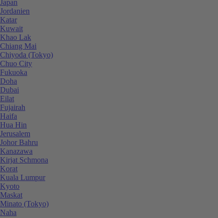
Japan
Jordanien
Katar
Kuwait
Khao Lak
Chiang Mai
Chiyoda (Tokyo)
Chuo City
Fukuoka
Doha
Dubai
Eilat
Fujairah
Haifa
Hua Hin
Jerusalem
Johor Bahru
Kanazawa
Kirjat Schmona
Korat
Kuala Lumpur
Kyoto
Maskat
Minato (Tokyo)
Naha