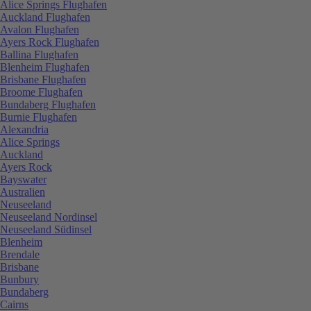
Alice Springs Flughafen
Auckland Flughafen
Avalon Flughafen
Ayers Rock Flughafen
Ballina Flughafen
Blenheim Flughafen
Brisbane Flughafen
Broome Flughafen
Bundaberg Flughafen
Burnie Flughafen
Alexandria
Alice Springs
Auckland
Ayers Rock
Bayswater
Australien
Neuseeland
Neuseeland Nordinsel
Neuseeland Südinsel
Blenheim
Brendale
Brisbane
Bunbury
Bundaberg
Cairns