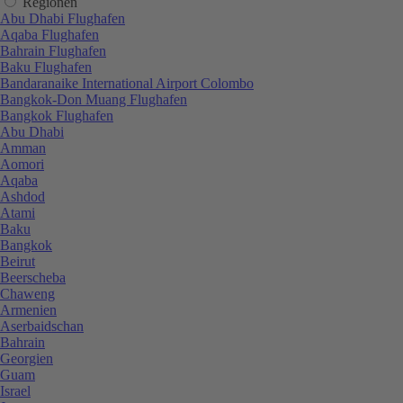
Regionen
Abu Dhabi Flughafen
Aqaba Flughafen
Bahrain Flughafen
Baku Flughafen
Bandaranaike International Airport Colombo
Bangkok-Don Muang Flughafen
Bangkok Flughafen
Abu Dhabi
Amman
Aomori
Aqaba
Ashdod
Atami
Baku
Bangkok
Beirut
Beerscheba
Chaweng
Armenien
Aserbaidschan
Bahrain
Georgien
Guam
Israel