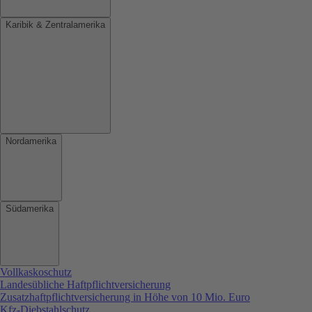
Karibik & Zentralamerika
Nordamerika
Südamerika
Vollkaskoschutz
Landesübliche Haftpflichtversicherung
Zusatzhaftpflichtversicherung in Höhe von 10 Mio. Euro
Kfz-Diebstahlschutz