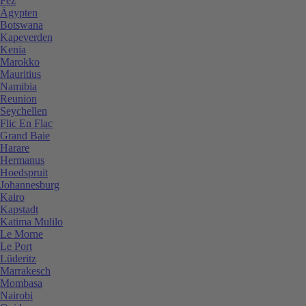
Fez
Ägypten
Botswana
Kapeverden
Kenia
Marokko
Mauritius
Namibia
Reunion
Seychellen
Flic En Flac
Grand Baie
Harare
Hermanus
Hoedspruit
Johannesburg
Kairo
Kapstadt
Katima Mulilo
Le Morne
Le Port
Lüderitz
Marrakesch
Mombasa
Nairobi