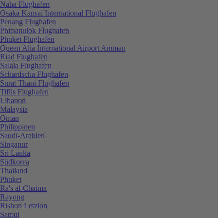
Naha Flughafen
Osaka Kansai International Flughafen
Penang Flughafen
Phitsanulok Flughafen
Phuket Flughafen
Queen Alia International Airport Amman
Riad Flughafen
Salala Flughafen
Schardscha Flughafen
Surat Thani Flughafen
Tiflis Flughafen
Libanon
Malaysia
Oman
Philippinen
Saudi-Arabien
Singapur
Sri Lanka
Südkorea
Thailand
Phuket
Ra's al-Chaima
Rayong
Rishon Letzion
Samui