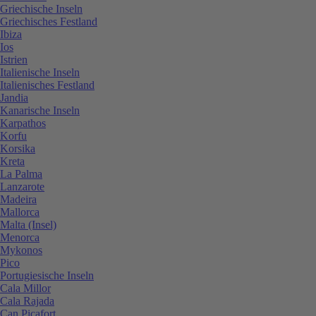
Griechische Inseln
Griechisches Festland
Ibiza
Ios
Istrien
Italienische Inseln
Italienisches Festland
Jandia
Kanarische Inseln
Karpathos
Korfu
Korsika
Kreta
La Palma
Lanzarote
Madeira
Mallorca
Malta (Insel)
Menorca
Mykonos
Pico
Portugiesische Inseln
Cala Millor
Cala Rajada
Can Picafort