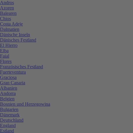
Andros
Azoren
Balearen
Chios
Costa Adeje
Dalmatien
Dänische Inseln
Dänisches Festland
El Hierro
Elba
Faial
Flores
Französisches Festland
Fuerteventura
Graciosa
Gran Canaria
Albanien
Andorra
Belgien
Bosnien und Herzegowina
Bulgarien
Dänemark
Deutschland
England
Estland