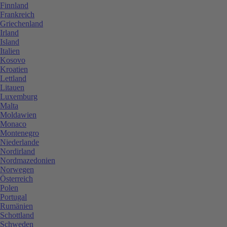
Finnland
Frankreich
Griechenland
Irland
Island
Italien
Kosovo
Kroatien
Lettland
Litauen
Luxemburg
Malta
Moldawien
Monaco
Montenegro
Niederlande
Nordirland
Nordmazedonien
Norwegen
Österreich
Polen
Portugal
Rumänien
Schottland
Schweden