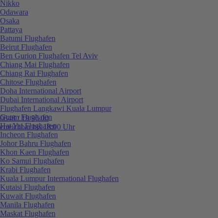
Nikko
Odawara
Osaka
Pattaya
Batumi Flughafen
Beirut Flughafen
Ben Gurion Flughafen Tel Aviv
Chiang Mai Flughafen
Chiang Rai Flughafen
Chitose Flughafen
Doha International Airport
Dubai International Airport
Flughafen Langkawi Kuala Lumpur
Guam Flughafen
0848 / 19 96 00
Hat Yai Flughafen
erreichbar bis 18:00 Uhr
Incheon Flughafen
Johor Bahru Flughafen
Khon Kaen Flughafen
Ko Samui Flughafen
Krabi Flughafen
Kuala Lumpur International Flughafen
Kutaisi Flughafen
Kuwait Flughafen
Manila Flughafen
Maskat Flughafen