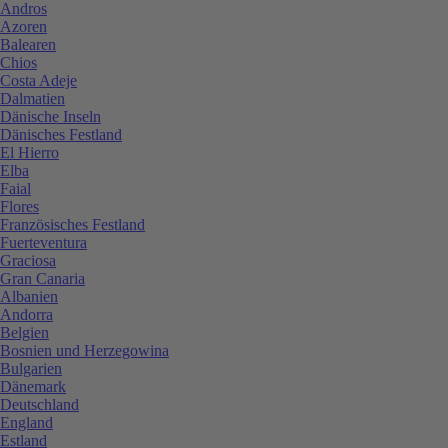
Andros
Azoren
Balearen
Chios
Costa Adeje
Dalmatien
Dänische Inseln
Dänisches Festland
El Hierro
Elba
Faial
Flores
Französisches Festland
Fuerteventura
Graciosa
Gran Canaria
Albanien
Andorra
Belgien
Bosnien und Herzegowina
Bulgarien
Dänemark
Deutschland
England
Estland