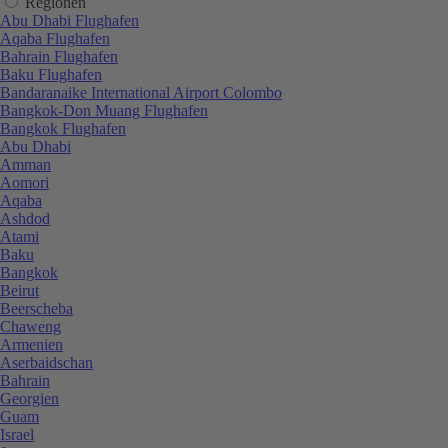
Regionen
Abu Dhabi Flughafen
Aqaba Flughafen
Bahrain Flughafen
Baku Flughafen
Bandaranaike International Airport Colombo
Bangkok-Don Muang Flughafen
Bangkok Flughafen
Abu Dhabi
Amman
Aomori
Aqaba
Ashdod
Atami
Baku
Bangkok
Beirut
Beerscheba
Chaweng
Armenien
Aserbaidschan
Bahrain
Georgien
Guam
Israel