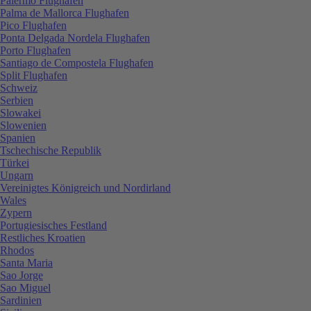
Palermo Flughafen
Palma de Mallorca Flughafen
Pico Flughafen
Ponta Delgada Nordela Flughafen
Porto Flughafen
Santiago de Compostela Flughafen
Split Flughafen
Schweiz
Serbien
Slowakei
Slowenien
Spanien
Tschechische Republik
Türkei
Ungarn
Vereinigtes Königreich und Nordirland
Wales
Zypern
Portugiesisches Festland
Restliches Kroatien
Rhodos
Santa Maria
Sao Jorge
Sao Miguel
Sardinien