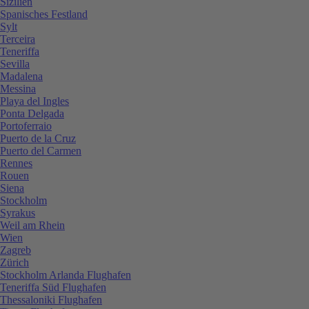
Sizilien
Spanisches Festland
Sylt
Terceira
Teneriffa
Sevilla
Madalena
Messina
Playa del Ingles
Ponta Delgada
Portoferraio
Puerto de la Cruz
Puerto del Carmen
Rennes
Rouen
Siena
Stockholm
Syrakus
Weil am Rhein
Wien
Zagreb
Zürich
Stockholm Arlanda Flughafen
Teneriffa Süd Flughafen
Thessaloniki Flughafen