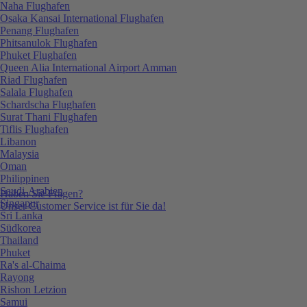
Naha Flughafen
Osaka Kansai International Flughafen
Penang Flughafen
Phitsanulok Flughafen
Phuket Flughafen
Queen Alia International Airport Amman
Riad Flughafen
Salala Flughafen
Schardscha Flughafen
Surat Thani Flughafen
Tiflis Flughafen
Libanon
Malaysia
Oman
Philippinen
Saudi-Arabien
Haben Sie Fragen?
Singapur
Unser Customer Service ist für Sie da!
Sri Lanka
Südkorea
Thailand
Phuket
Ra's al-Chaima
Rayong
Rishon Letzion
Samui