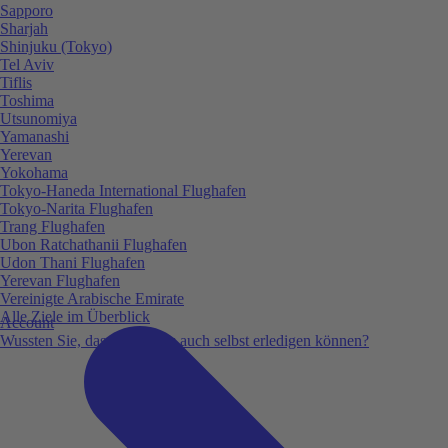
Sapporo
Sharjah
Shinjuku (Tokyo)
Tel Aviv
Tiflis
Toshima
Utsunomiya
Yamanashi
Yerevan
Yokohama
Tokyo-Haneda International Flughafen
Tokyo-Narita Flughafen
Trang Flughafen
Ubon Ratchathanii Flughafen
Udon Thani Flughafen
Yerevan Flughafen
Vereinigte Arabische Emirate
Alle Ziele im Überblick
Account
Wussten Sie, dass Sie vieles auch selbst erledigen können?