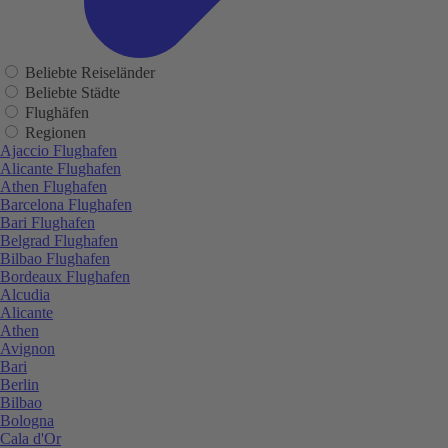
Beliebte Reiseländer
Beliebte Städte
Flughäfen
Regionen
Ajaccio Flughafen
Alicante Flughafen
Athen Flughafen
Barcelona Flughafen
Bari Flughafen
Belgrad Flughafen
Bilbao Flughafen
Bordeaux Flughafen
Alcudia
Alicante
Athen
Avignon
Bari
Berlin
Bilbao
Bologna
Cala d'Or