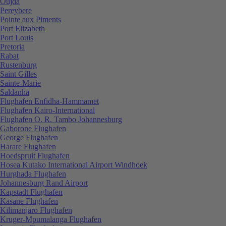
Oujda
Pereybere
Pointe aux Piments
Port Elizabeth
Port Louis
Pretoria
Rabat
Rustenburg
Saint Gilles
Sainte-Marie
Saldanha
Flughafen Enfidha-Hammamet
Flughafen Kairo-International
Flughafen O. R. Tambo Johannesburg
Gaborone Flughafen
George Flughafen
Harare Flughafen
Hoedspruit Flughafen
Hosea Kutako International Airport Windhoek
Hurghada Flughafen
Johannesburg Rand Airport
Kapstadt Flughafen
Kasane Flughafen
Kilimanjaro Flughafen
Kruger-Mpumalanga Flughafen