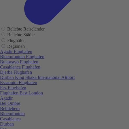
Beliebte Reiseländer
Beliebte Städte
Flughäfen
Regionen
Agadir Flughafen
Bloemfontein Flughafen
Bulawayo Flughafen
Casablanca Flughafen
Djerba Flughafen
Durban King Shaka International Airport
Essaouira Flughafen
Fez Flughafen
Flughafen East London
Agadir
Bel Ombre
Bethlehem
Bloemfontein
Casablanca
Durban