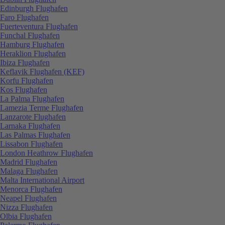
Edinburgh Flughafen
Faro Flughafen
Fuerteventura Flughafen
Funchal Flughafen
Hamburg Flughafen
Heraklion Flughafen
Ibiza Flughafen
Keflavik Flughafen (KEF)
Korfu Flughafen
Kos Flughafen
La Palma Flughafen
Lamezia Terme Flughafen
Lanzarote Flughafen
Larnaka Flughafen
Las Palmas Flughafen
Lissabon Flughafen
London Heathrow Flughafen
Madrid Flughafen
Malaga Flughafen
Malta International Airport
Menorca Flughafen
Neapel Flughafen
Nizza Flughafen
Olbia Flughafen