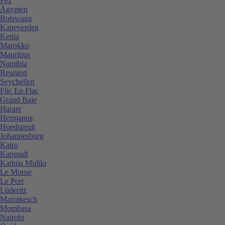
Fez
Ägypten
Botswana
Kapeverden
Kenia
Marokko
Mauritius
Namibia
Reunion
Seychellen
Flic En Flac
Grand Baie
Harare
Hermanus
Hoedspruit
Johannesburg
Kairo
Kapstadt
Katima Mulilo
Le Morne
Le Port
Lüderitz
Marrakesch
Mombasa
Nairobi