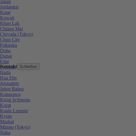
Japan
Jordanien
Katar
Kuwait
Khao Lak
Chiang Mai
Chiyoda (Tokyo)
Chuo City
Fukuoka
Doha
Dubai
Eilat
Kontakt
Fujairah
Schließen
Haifa
Hua Hin
Jerusalem
Johor Bahru
Kanazawa
Kirjat Schmona
Korat
Kuala Lumpur
Kyoto
Maskat
Minato (Tokyo)
Naha