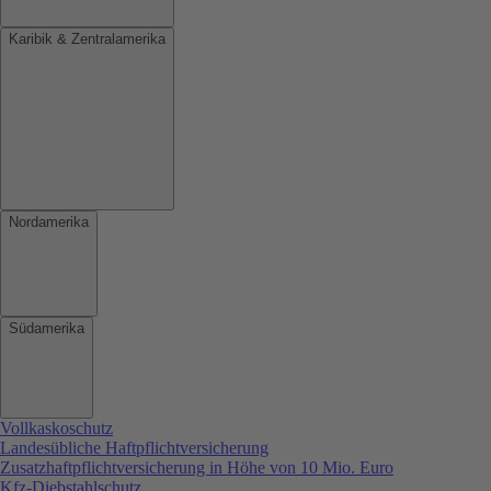
Karibik & Zentralamerika
Nordamerika
Südamerika
Vollkaskoschutz
Landesübliche Haftpflichtversicherung
Zusatzhaftpflichtversicherung in Höhe von 10 Mio. Euro
Kfz-Diebstahlschutz