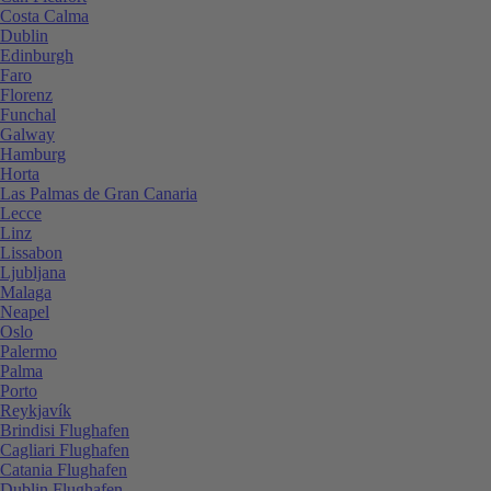
Costa Calma
Dublin
Edinburgh
Faro
Florenz
Funchal
Galway
Hamburg
Horta
Las Palmas de Gran Canaria
Lecce
Linz
Lissabon
Ljubljana
Malaga
Neapel
Oslo
Palermo
Palma
Porto
Reykjavík
Brindisi Flughafen
Cagliari Flughafen
Catania Flughafen
Dublin Flughafen