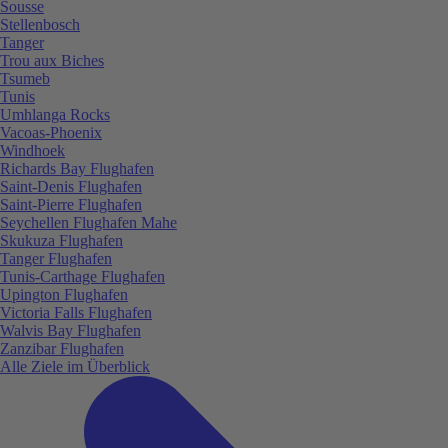
Sousse
Stellenbosch
Tanger
Trou aux Biches
Tsumeb
Tunis
Umhlanga Rocks
Vacoas-Phoenix
Windhoek
Richards Bay Flughafen
Saint-Denis Flughafen
Saint-Pierre Flughafen
Seychellen Flughafen Mahe
Skukuza Flughafen
Tanger Flughafen
Tunis-Carthage Flughafen
Upington Flughafen
Victoria Falls Flughafen
Walvis Bay Flughafen
Zanzibar Flughafen
Alle Ziele im Überblick