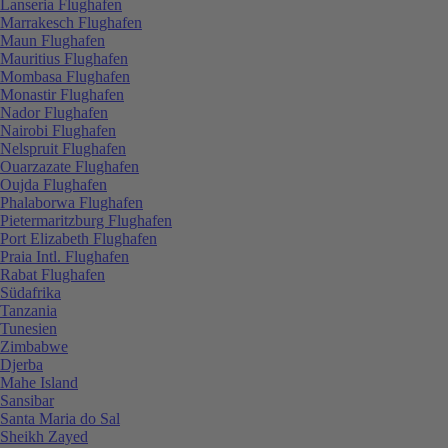
Lanseria Flughafen
Marrakesch Flughafen
Maun Flughafen
Mauritius Flughafen
Mombasa Flughafen
Monastir Flughafen
Nador Flughafen
Nairobi Flughafen
Nelspruit Flughafen
Ouarzazate Flughafen
Oujda Flughafen
Phalaborwa Flughafen
Pietermaritzburg Flughafen
Port Elizabeth Flughafen
Praia Intl. Flughafen
Rabat Flughafen
Südafrika
Tanzania
Tunesien
Zimbabwe
Djerba
Mahe Island
Sansibar
Santa Maria do Sal
Sheikh Zayed