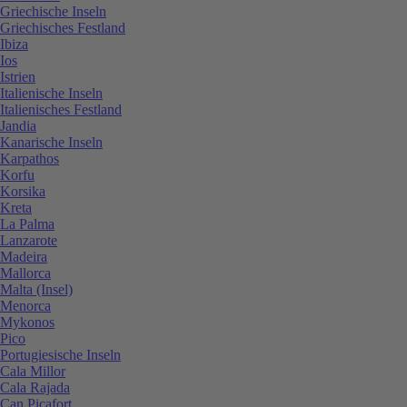
Griechische Inseln
Griechisches Festland
Ibiza
Ios
Istrien
Italienische Inseln
Italienisches Festland
Jandia
Kanarische Inseln
Karpathos
Korfu
Korsika
Kreta
La Palma
Lanzarote
Madeira
Mallorca
Malta (Insel)
Menorca
Mykonos
Pico
Portugiesische Inseln
Cala Millor
Cala Rajada
Can Picafort