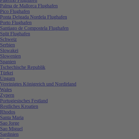
Palermo Flughafen
Palma de Mallorca Flughafen
Pico Flughafen
Ponta Delgada Nordela Flughafen
Porto Flughafen
Santiago de Compostela Flughafen
Split Flughafen
Schweiz
Serbien
Slowakei
Slowenien
Spanien
Tschechische Republik
Türkei
Ungarn
Vereinigtes Königreich und Nordirland
Wales
Zypern
Portugiesisches Festland
Restliches Kroatien
Rhodos
Santa Maria
Sao Jorge
Sao Miguel
Sardinien