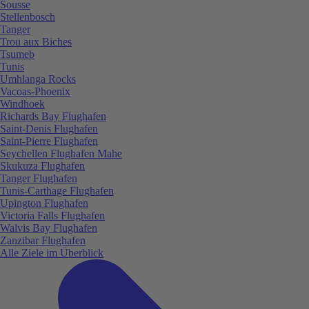
Sousse
Stellenbosch
Tanger
Trou aux Biches
Tsumeb
Tunis
Umhlanga Rocks
Vacoas-Phoenix
Windhoek
Richards Bay Flughafen
Saint-Denis Flughafen
Saint-Pierre Flughafen
Seychellen Flughafen Mahe
Skukuza Flughafen
Tanger Flughafen
Tunis-Carthage Flughafen
Upington Flughafen
Victoria Falls Flughafen
Walvis Bay Flughafen
Zanzibar Flughafen
Alle Ziele im Überblick