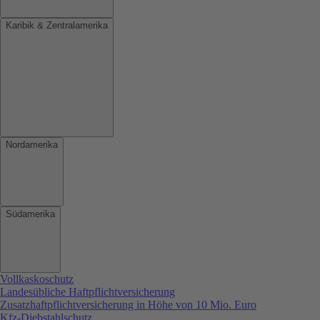
Karibik & Zentralamerika
Nordamerika
Südamerika
Vollkaskoschutz
Landesübliche Haftpflichtversicherung
Zusatzhaftpflichtversicherung in Höhe von 10 Mio. Euro
Kfz-Diebstahlschutz