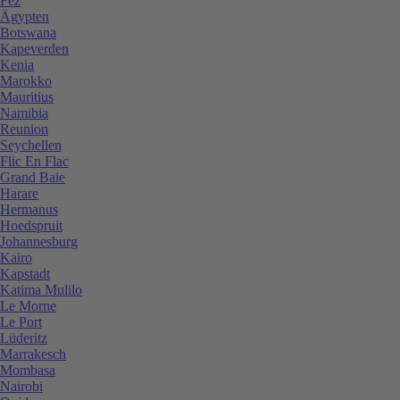
Fez
Ägypten
Botswana
Kapeverden
Kenia
Marokko
Mauritius
Namibia
Reunion
Seychellen
Flic En Flac
Grand Baie
Harare
Hermanus
Hoedspruit
Johannesburg
Kairo
Kapstadt
Katima Mulilo
Le Morne
Le Port
Lüderitz
Marrakesch
Mombasa
Nairobi