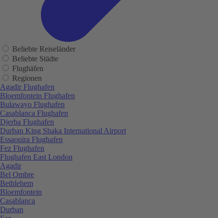
Beliebte Reiseländer
Beliebte Städte
Flughäfen
Regionen
Agadir Flughafen
Bloemfontein Flughafen
Bulawayo Flughafen
Casablanca Flughafen
Djerba Flughafen
Durban King Shaka International Airport
Essaouira Flughafen
Fez Flughafen
Flughafen East London
Agadir
Bel Ombre
Bethlehem
Bloemfontein
Casablanca
Durban