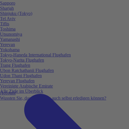
Sapporo
Sharjah
Shinjuku (Tokyo)
Tel Aviv
Tiflis
Toshima
Utsunomiya
Yamanashi
Yerevan
Yokohama
Tokyo-Haneda International Flughafen
Tokyo-Narita Flughafen
Trang Flughafen
Ubon Ratchathanii Flughafen
Udon Thani Flughafen
Yerevan Flughafen
Vereinigte Arabische Emirate
Alle Ziele im Überblick
Account
Wussten Sie, dass Sie vieles auch selbst erledigen können?