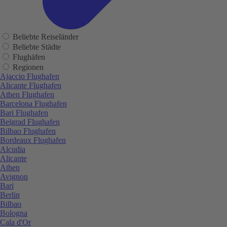
Beliebte Reiseländer
Beliebte Städte
Flughäfen
Regionen
Ajaccio Flughafen
Alicante Flughafen
Athen Flughafen
Barcelona Flughafen
Bari Flughafen
Belgrad Flughafen
Bilbao Flughafen
Bordeaux Flughafen
Alcudia
Alicante
Athen
Avignon
Bari
Berlin
Bilbao
Bologna
Cala d'Or