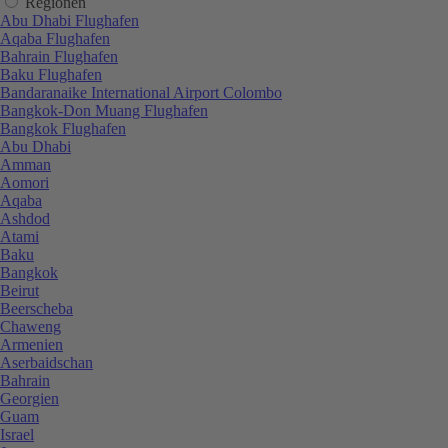
Regionen
Abu Dhabi Flughafen
Aqaba Flughafen
Bahrain Flughafen
Baku Flughafen
Bandaranaike International Airport Colombo
Bangkok-Don Muang Flughafen
Bangkok Flughafen
Abu Dhabi
Amman
Aomori
Aqaba
Ashdod
Atami
Baku
Bangkok
Beirut
Beerscheba
Chaweng
Armenien
Aserbaidschan
Bahrain
Georgien
Guam
Israel