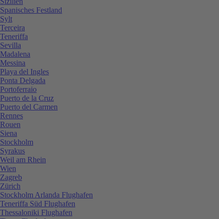
Sizilien
Spanisches Festland
Sylt
Terceira
Teneriffa
Sevilla
Madalena
Messina
Playa del Ingles
Ponta Delgada
Portoferraio
Puerto de la Cruz
Puerto del Carmen
Rennes
Rouen
Siena
Stockholm
Syrakus
Weil am Rhein
Wien
Zagreb
Zürich
Stockholm Arlanda Flughafen
Teneriffa Süd Flughafen
Thessaloniki Flughafen