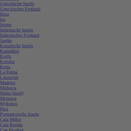
Griechische Inseln
Griechisches Festland
Ibiza
Ios
Istrien
Italienische Inseln
Italienisches Festland
Jandia
Kanarische Inseln
Karpathos
Korfu
Korsika
Kreta
La Palma
Lanzarote
Madeira
Mallorca
Malta (Insel)
Menorca
Mykonos
Pico
Portugiesische Inseln
Cala Millor
Cala Rajada
Can Picafort