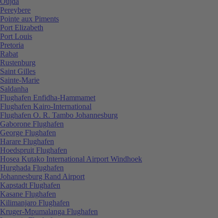
Oujda
Pereybere
Pointe aux Piments
Port Elizabeth
Port Louis
Pretoria
Rabat
Rustenburg
Saint Gilles
Sainte-Marie
Saldanha
Flughafen Enfidha-Hammamet
Flughafen Kairo-International
Flughafen O. R. Tambo Johannesburg
Gaborone Flughafen
George Flughafen
Harare Flughafen
Hoedspruit Flughafen
Hosea Kutako International Airport Windhoek
Hurghada Flughafen
Johannesburg Rand Airport
Kapstadt Flughafen
Kasane Flughafen
Kilimanjaro Flughafen
Kruger-Mpumalanga Flughafen