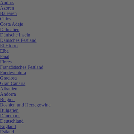
Andros
Azoren
Balearen
Chios
Costa Adeje
Dalmatien
Dänische Inseln
Dänisches Festland
El Hierro
Elba
Faial
Flores
Französisches Festland
Fuerteventura
Graciosa
Gran Canaria
Albanien
Andorra
Belgien
Bosnien und Herzegowina
Bulgarien
Dänemark
Deutschland
England
Estland