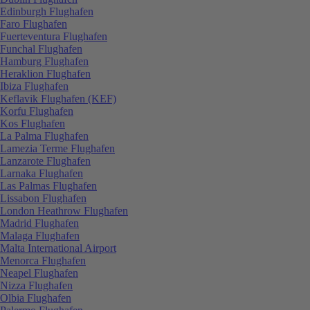
Edinburgh Flughafen
Faro Flughafen
Fuerteventura Flughafen
Funchal Flughafen
Hamburg Flughafen
Heraklion Flughafen
Ibiza Flughafen
Keflavik Flughafen (KEF)
Korfu Flughafen
Kos Flughafen
La Palma Flughafen
Lamezia Terme Flughafen
Lanzarote Flughafen
Larnaka Flughafen
Las Palmas Flughafen
Lissabon Flughafen
London Heathrow Flughafen
Madrid Flughafen
Malaga Flughafen
Malta International Airport
Menorca Flughafen
Neapel Flughafen
Nizza Flughafen
Olbia Flughafen