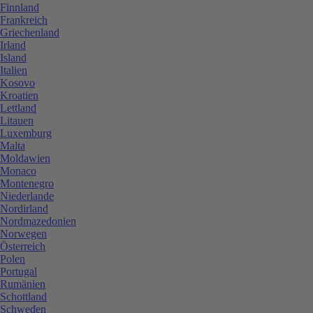
Finnland
Frankreich
Griechenland
Irland
Island
Italien
Kosovo
Kroatien
Lettland
Litauen
Luxemburg
Malta
Moldawien
Monaco
Montenegro
Niederlande
Nordirland
Nordmazedonien
Norwegen
Österreich
Polen
Portugal
Rumänien
Schottland
Schweden