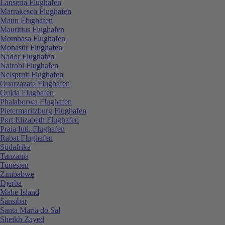
Lanseria Flughafen
Marrakesch Flughafen
Maun Flughafen
Mauritius Flughafen
Mombasa Flughafen
Monastir Flughafen
Nador Flughafen
Nairobi Flughafen
Nelspruit Flughafen
Ouarzazate Flughafen
Oujda Flughafen
Phalaborwa Flughafen
Pietermaritzburg Flughafen
Port Elizabeth Flughafen
Praia Intl. Flughafen
Rabat Flughafen
Südafrika
Tanzania
Tunesien
Zimbabwe
Djerba
Mahe Island
Sansibar
Santa Maria do Sal
Sheikh Zayed