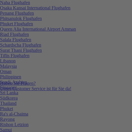
Naha Flughafen
Osaka Kansai International Flughafen
Penang Flughafen
Phitsanulok Flughafen
Phuket Flughafen
Queen Alia International Airport Amman
Riad Flughafen
Salala Flughafen
Schardscha Flughafen
Surat Thani Flughafen
Tiflis Flughafen
Libanon
Malaysia
Oman
Philippinen
Saudi-Arabien
Haben Sie Fragen?
Singapur
Unser Customer Service ist für Sie da!
Sri Lanka
Südkorea
Thailand
Phuket
Ra's al-Chaima
Rayong
Rishon Letzion
Samui