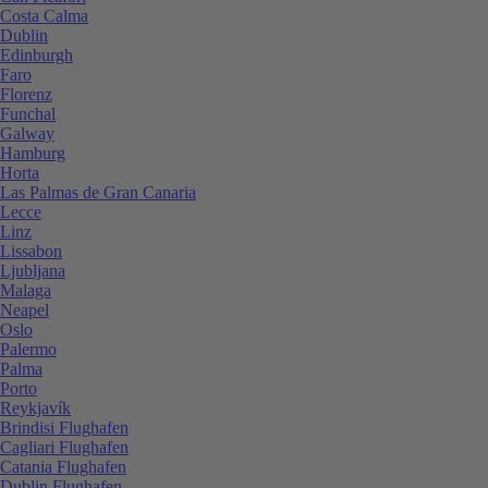
Costa Calma
Dublin
Edinburgh
Faro
Florenz
Funchal
Galway
Hamburg
Horta
Las Palmas de Gran Canaria
Lecce
Linz
Lissabon
Ljubljana
Malaga
Neapel
Oslo
Palermo
Palma
Porto
Reykjavík
Brindisi Flughafen
Cagliari Flughafen
Catania Flughafen
Dublin Flughafen