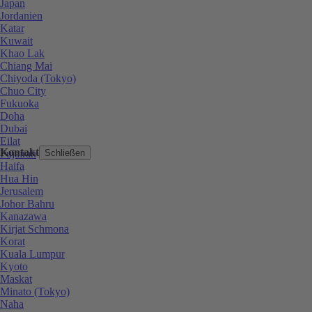
Japan
Jordanien
Katar
Kuwait
Khao Lak
Chiang Mai
Chiyoda (Tokyo)
Chuo City
Fukuoka
Doha
Dubai
Eilat
Kontakt
Fujairah
Schließen
Haifa
Hua Hin
Jerusalem
Johor Bahru
Kanazawa
Kirjat Schmona
Korat
Kuala Lumpur
Kyoto
Maskat
Minato (Tokyo)
Naha