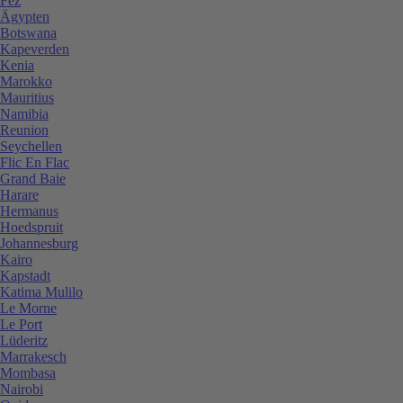
Fez
Ägypten
Botswana
Kapeverden
Kenia
Marokko
Mauritius
Namibia
Reunion
Seychellen
Flic En Flac
Grand Baie
Harare
Hermanus
Hoedspruit
Johannesburg
Kairo
Kapstadt
Katima Mulilo
Le Morne
Le Port
Lüderitz
Marrakesch
Mombasa
Nairobi