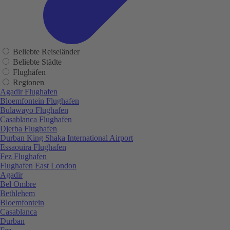
Beliebte Reiseländer
Beliebte Städte
Flughäfen
Regionen
Agadir Flughafen
Bloemfontein Flughafen
Bulawayo Flughafen
Casablanca Flughafen
Djerba Flughafen
Durban King Shaka International Airport
Essaouira Flughafen
Fez Flughafen
Flughafen East London
Agadir
Bel Ombre
Bethlehem
Bloemfontein
Casablanca
Durban