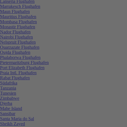
Lanseria Flughafen
Marrakesch Flughafen
Maun Flughafen
Mauritius Flughafen
Mombasa Flughafen
Monastir Flughafen
Nador Flughafen
Nairobi Flughafen
Nelspruit Flughafen
Ouarzazate Flughafen
Oujda Flughafen
Phalaborwa Flughafen
Pietermaritzburg Flughafen
Port Elizabeth Flughafen
Praia Intl. Flughafen
Rabat Flughafen
Südafrika
Tanzania
Tunesien
Zimbabwe
Djerba
Mahe Island
Sansibar
Santa Maria do Sal
Sheikh Zayed