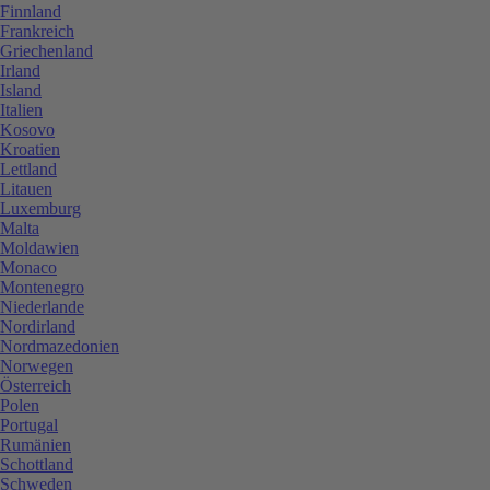
Finnland
Frankreich
Griechenland
Irland
Island
Italien
Kosovo
Kroatien
Lettland
Litauen
Luxemburg
Malta
Moldawien
Monaco
Montenegro
Niederlande
Nordirland
Nordmazedonien
Norwegen
Österreich
Polen
Portugal
Rumänien
Schottland
Schweden