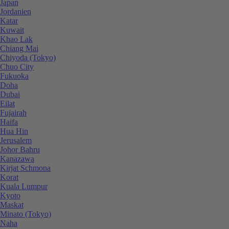
Japan
Jordanien
Katar
Kuwait
Khao Lak
Chiang Mai
Chiyoda (Tokyo)
Chuo City
Fukuoka
Doha
Dubai
Eilat
Fujairah
Haifa
Hua Hin
Jerusalem
Johor Bahru
Kanazawa
Kirjat Schmona
Korat
Kuala Lumpur
Kyoto
Maskat
Minato (Tokyo)
Naha