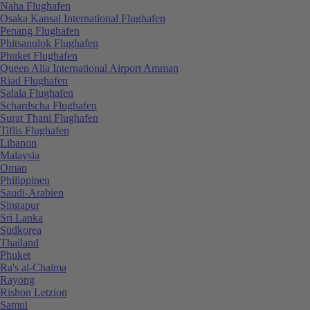
Naha Flughafen
Osaka Kansai International Flughafen
Penang Flughafen
Phitsanulok Flughafen
Phuket Flughafen
Queen Alia International Airport Amman
Riad Flughafen
Salala Flughafen
Schardscha Flughafen
Surat Thani Flughafen
Tiflis Flughafen
Libanon
Malaysia
Oman
Philippinen
Saudi-Arabien
Singapur
Sri Lanka
Südkorea
Thailand
Phuket
Ra's al-Chaima
Rayong
Rishon Letzion
Samui