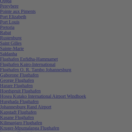
Oujda
Pereybere
Pointe aux Piments
Port Elizabeth
Port Louis
Pretoria
Rabat
Rustenburg
Saint Gilles
Sainte-Marie
Saldanha
Flughafen Enfidha-Hammamet
Flughafen Kairo-International
Flughafen O. R. Tambo Johannesburg
Gaborone Flughafen
George Flughafen
Harare Flughafen
Hoedspruit Flughafen
Hosea Kutako International Airport Windhoek
Hurghada Flughafen
Johannesburg Rand Airport
Kapstadt Flughafen
Kasane Flughafen
Kilimanjaro Flughafen
Kruger-Mpumalanga Flughafen