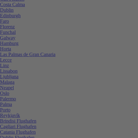
Costa Calma
Dublin
Edinburgh
Faro
Florenz
Funchal
Galway
Hamburg
Horta
Las Palmas de Gran Canaria
Lecce
Linz
Lissabon
Ljubljana
Malaga
Neapel
Oslo
Palermo
Palma
Porto
Reykjavík
Brindisi Flughafen
Cagliari Flughafen
Catania Flughafen
Dublin Flughafen