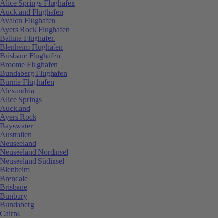
Alice Springs Flughafen
Auckland Flughafen
Avalon Flughafen
Ayers Rock Flughafen
Ballina Flughafen
Blenheim Flughafen
Brisbane Flughafen
Broome Flughafen
Bundaberg Flughafen
Burnie Flughafen
Alexandria
Alice Springs
Auckland
Ayers Rock
Bayswater
Australien
Neuseeland
Neuseeland Nordinsel
Neuseeland Südinsel
Blenheim
Brendale
Brisbane
Bunbury
Bundaberg
Cairns