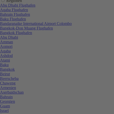
Regionen
Abu Dhabi Flughafen
Aqaba Flughafen
Bahrain Flughafen
Baku Flughafen
Bandaranaike International Airport Colombo
Bangkok-Don Muang Flughafen
Bangkok Flughafen
Abu Dhabi
Amman
Aomori
Aqaba
Ashdod
Atami
Baku
Bangkok
Beirut
Beerscheba
Chaweng
Armenien
Aserbaidschan
Bahrain
Georgien
Guam
Israel