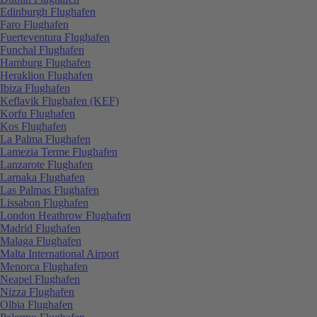
Edinburgh Flughafen
Faro Flughafen
Fuerteventura Flughafen
Funchal Flughafen
Hamburg Flughafen
Heraklion Flughafen
Ibiza Flughafen
Keflavik Flughafen (KEF)
Korfu Flughafen
Kos Flughafen
La Palma Flughafen
Lamezia Terme Flughafen
Lanzarote Flughafen
Larnaka Flughafen
Las Palmas Flughafen
Lissabon Flughafen
London Heathrow Flughafen
Madrid Flughafen
Malaga Flughafen
Malta International Airport
Menorca Flughafen
Neapel Flughafen
Nizza Flughafen
Olbia Flughafen