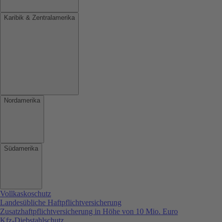
Karibik & Zentralamerika
Nordamerika
Südamerika
Vollkaskoschutz
Landesübliche Haftpflichtversicherung
Zusatzhaftpflichtversicherung in Höhe von 10 Mio. Euro
Kfz-Diebstahlschutz