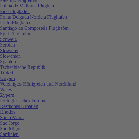
Palermo Flughafen
Palma de Mallorca Flughafen
Pico Flughafen
Ponta Delgada Nordela Flughafen
Porto Flughafen
Santiago de Compostela Flughafen
Split Flughafen
Schweiz
Serbien
Slowakei
Slowenien
Spanien
Tschechische Republik
Türkei
Ungarn
Vereinigtes Königreich und Nordirland
Wales
Zypern
Portugiesisches Festland
Restliches Kroatien
Rhodos
Santa Maria
Sao Jorge
Sao Miguel
Sardinien