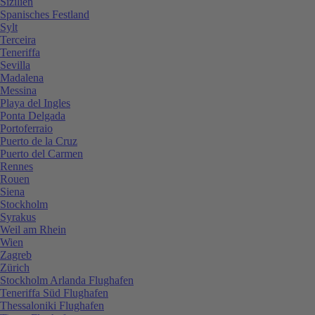
Sizilien
Spanisches Festland
Sylt
Terceira
Teneriffa
Sevilla
Madalena
Messina
Playa del Ingles
Ponta Delgada
Portoferraio
Puerto de la Cruz
Puerto del Carmen
Rennes
Rouen
Siena
Stockholm
Syrakus
Weil am Rhein
Wien
Zagreb
Zürich
Stockholm Arlanda Flughafen
Teneriffa Süd Flughafen
Thessaloniki Flughafen