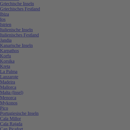
Griechische Inseln
Griechisches Festland
Ibiza
Ios
Istrien
Italienische Inseln
Italienisches Festland
Jandia
Kanarische Inseln
Karpathos
Korfu
Korsika
Kreta
La Palma
Lanzarote
Madeira
Mallorca
Malta (Insel)
Menorca
Mykonos
Pico
Portugiesische Inseln
Cala Millor
Cala Rajada
Can Picafort