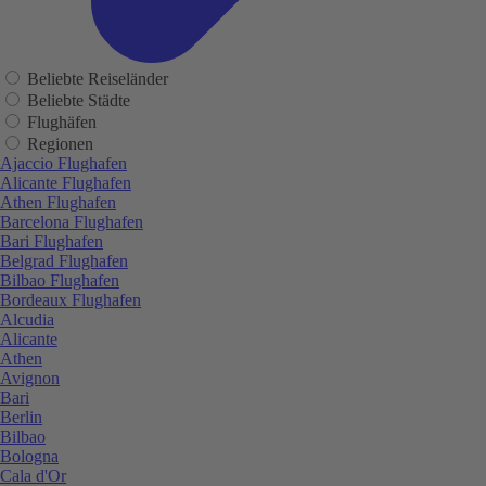
Beliebte Reiseländer
Beliebte Städte
Flughäfen
Regionen
Ajaccio Flughafen
Alicante Flughafen
Athen Flughafen
Barcelona Flughafen
Bari Flughafen
Belgrad Flughafen
Bilbao Flughafen
Bordeaux Flughafen
Alcudia
Alicante
Athen
Avignon
Bari
Berlin
Bilbao
Bologna
Cala d'Or