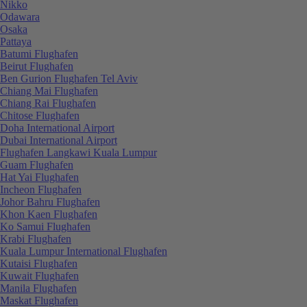
Nikko
Odawara
Osaka
Pattaya
Batumi Flughafen
Beirut Flughafen
Ben Gurion Flughafen Tel Aviv
Chiang Mai Flughafen
Chiang Rai Flughafen
Chitose Flughafen
Doha International Airport
Dubai International Airport
Flughafen Langkawi Kuala Lumpur
Guam Flughafen
Hat Yai Flughafen
Incheon Flughafen
Johor Bahru Flughafen
Khon Kaen Flughafen
Ko Samui Flughafen
Krabi Flughafen
Kuala Lumpur International Flughafen
Kutaisi Flughafen
Kuwait Flughafen
Manila Flughafen
Maskat Flughafen