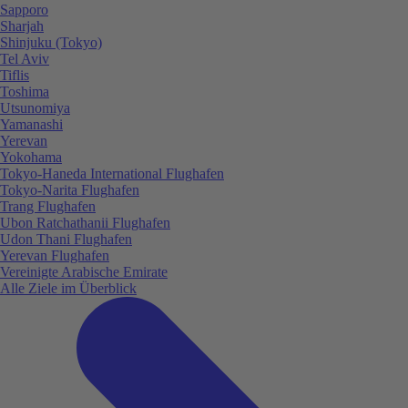
Sapporo
Sharjah
Shinjuku (Tokyo)
Tel Aviv
Tiflis
Toshima
Utsunomiya
Yamanashi
Yerevan
Yokohama
Tokyo-Haneda International Flughafen
Tokyo-Narita Flughafen
Trang Flughafen
Ubon Ratchathanii Flughafen
Udon Thani Flughafen
Yerevan Flughafen
Vereinigte Arabische Emirate
Alle Ziele im Überblick