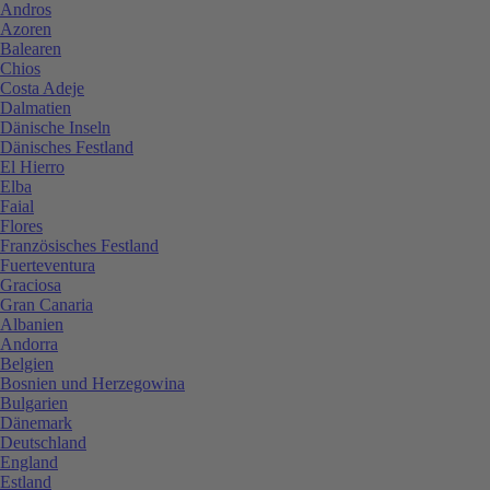
Andros
Azoren
Balearen
Chios
Costa Adeje
Dalmatien
Dänische Inseln
Dänisches Festland
El Hierro
Elba
Faial
Flores
Französisches Festland
Fuerteventura
Graciosa
Gran Canaria
Albanien
Andorra
Belgien
Bosnien und Herzegowina
Bulgarien
Dänemark
Deutschland
England
Estland