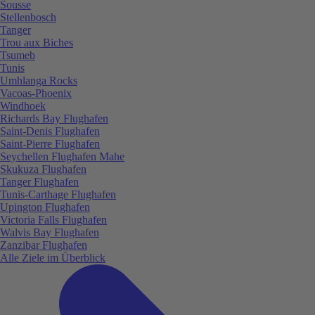
Sousse
Stellenbosch
Tanger
Trou aux Biches
Tsumeb
Tunis
Umhlanga Rocks
Vacoas-Phoenix
Windhoek
Richards Bay Flughafen
Saint-Denis Flughafen
Saint-Pierre Flughafen
Seychellen Flughafen Mahe
Skukuza Flughafen
Tanger Flughafen
Tunis-Carthage Flughafen
Upington Flughafen
Victoria Falls Flughafen
Walvis Bay Flughafen
Zanzibar Flughafen
Alle Ziele im Überblick