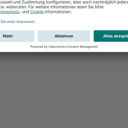
Feedback
Sie haben Fr
Buchung?