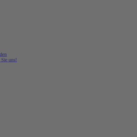
lden
 Sie uns!