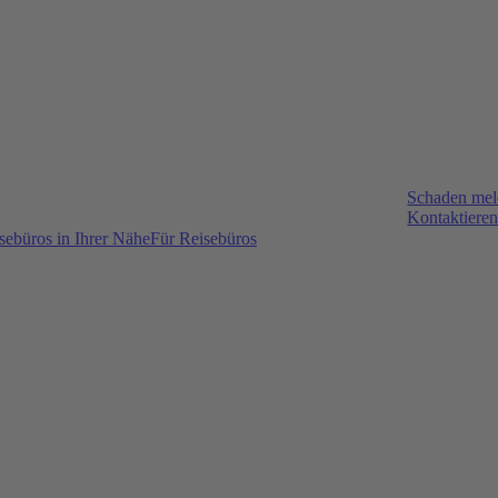
Schaden me
Kontaktieren
sebüros in Ihrer Nähe
Für Reisebüros