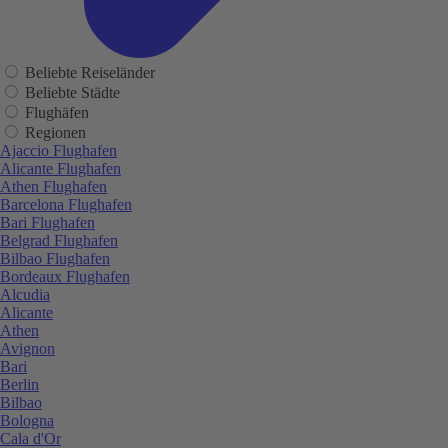
Beliebte Reiseländer
Beliebte Städte
Flughäfen
Regionen
Ajaccio Flughafen
Alicante Flughafen
Athen Flughafen
Barcelona Flughafen
Bari Flughafen
Belgrad Flughafen
Bilbao Flughafen
Bordeaux Flughafen
Alcudia
Alicante
Athen
Avignon
Bari
Berlin
Bilbao
Bologna
Cala d'Or