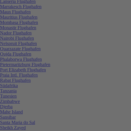
Lanseria Flughafen
Marrakesch Flughafen
Maun Flughafen
Mauritius Flughafen
Mombasa Flughafen
Monastir Flughafen
Nador Flughafen
Nairobi Flughafen
Nelspruit Flughafen
Ouarzazate Flughafen
Oujda Flughafen
Phalaborwa Flughafen
Pietermaritzburg Flughafen
Port Elizabeth Flughafen
Praia Intl. Flughafen
Rabat Flughafen
Südafrika
Tanzania
Tunesien
Zimbabwe
Djerba
Mahe Island
Sansibar
Santa Maria do Sal
Sheikh Zayed