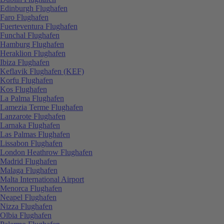
Edinburgh Flughafen
Faro Flughafen
Fuerteventura Flughafen
Funchal Flughafen
Hamburg Flughafen
Heraklion Flughafen
Ibiza Flughafen
Keflavik Flughafen (KEF)
Korfu Flughafen
Kos Flughafen
La Palma Flughafen
Lamezia Terme Flughafen
Lanzarote Flughafen
Larnaka Flughafen
Las Palmas Flughafen
Lissabon Flughafen
London Heathrow Flughafen
Madrid Flughafen
Malaga Flughafen
Malta International Airport
Menorca Flughafen
Neapel Flughafen
Nizza Flughafen
Olbia Flughafen