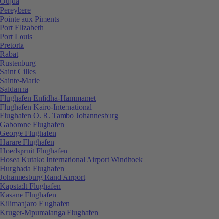
Oujda
Pereybere
Pointe aux Piments
Port Elizabeth
Port Louis
Pretoria
Rabat
Rustenburg
Saint Gilles
Sainte-Marie
Saldanha
Flughafen Enfidha-Hammamet
Flughafen Kairo-International
Flughafen O. R. Tambo Johannesburg
Gaborone Flughafen
George Flughafen
Harare Flughafen
Hoedspruit Flughafen
Hosea Kutako International Airport Windhoek
Hurghada Flughafen
Johannesburg Rand Airport
Kapstadt Flughafen
Kasane Flughafen
Kilimanjaro Flughafen
Kruger-Mpumalanga Flughafen