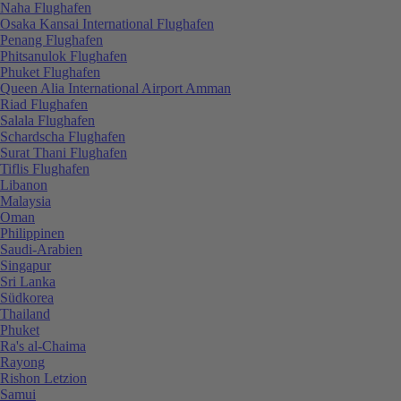
Naha Flughafen
Osaka Kansai International Flughafen
Penang Flughafen
Phitsanulok Flughafen
Phuket Flughafen
Queen Alia International Airport Amman
Riad Flughafen
Salala Flughafen
Schardscha Flughafen
Surat Thani Flughafen
Tiflis Flughafen
Libanon
Malaysia
Oman
Philippinen
Saudi-Arabien
Singapur
Sri Lanka
Südkorea
Thailand
Phuket
Ra's al-Chaima
Rayong
Rishon Letzion
Samui