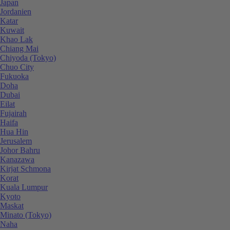
Japan
Jordanien
Katar
Kuwait
Khao Lak
Chiang Mai
Chiyoda (Tokyo)
Chuo City
Fukuoka
Doha
Dubai
Eilat
Fujairah
Haifa
Hua Hin
Jerusalem
Johor Bahru
Kanazawa
Kirjat Schmona
Korat
Kuala Lumpur
Kyoto
Maskat
Minato (Tokyo)
Naha