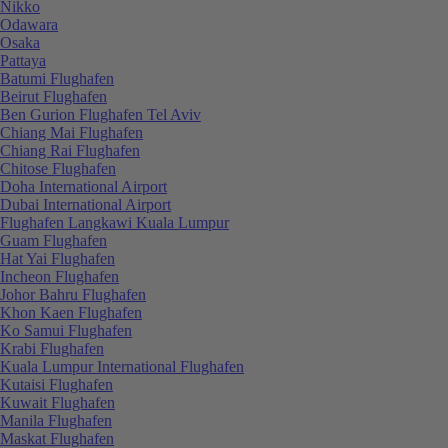
Nikko
Odawara
Osaka
Pattaya
Batumi Flughafen
Beirut Flughafen
Ben Gurion Flughafen Tel Aviv
Chiang Mai Flughafen
Chiang Rai Flughafen
Chitose Flughafen
Doha International Airport
Dubai International Airport
Flughafen Langkawi Kuala Lumpur
Guam Flughafen
Hat Yai Flughafen
Incheon Flughafen
Johor Bahru Flughafen
Khon Kaen Flughafen
Ko Samui Flughafen
Krabi Flughafen
Kuala Lumpur International Flughafen
Kutaisi Flughafen
Kuwait Flughafen
Manila Flughafen
Maskat Flughafen