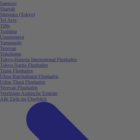
Sapporo
Sharjah
Shinjuku (Tokyo)
Tel Aviv
Tiflis
Toshima
Utsunomiya
Yamanashi
Yerevan
Yokohama
Tokyo-Haneda International Flughafen
Tokyo-Narita Flughafen
Trang Flughafen
Ubon Ratchathanii Flughafen
Udon Thani Flughafen
Yerevan Flughafen
Vereinigte Arabische Emirate
Alle Ziele im Überblick