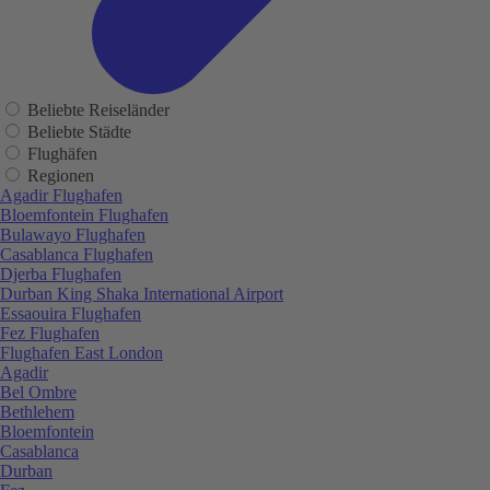
Beliebte Reiseländer
Beliebte Städte
Flughäfen
Regionen
Agadir Flughafen
Bloemfontein Flughafen
Bulawayo Flughafen
Casablanca Flughafen
Djerba Flughafen
Durban King Shaka International Airport
Essaouira Flughafen
Fez Flughafen
Flughafen East London
Agadir
Bel Ombre
Bethlehem
Bloemfontein
Casablanca
Durban