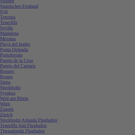
Sizilien
Spanisches Festland
Sylt
Terceira
Teneriffa
Sevilla
Madalena
Messina
Playa del Ingles
Ponta Delgada
Portoferraio
Puerto de la Cruz
Puerto del Carmen
Rennes
Rouen
Siena
Stockholm
Syrakus
Weil am Rhein
Wien
Zagreb
Zürich
Stockholm Arlanda Flughafen
Teneriffa Süd Flughafen
Thessaloniki Flughafen