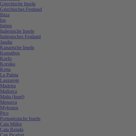
Griechische Inseln
Griechisches Festland
Ibiza
Ios
Istrien
Italienische Inseln
Italienisches Festland
Jandia
Kanarische Inseln
Karpathos
Korfu
Korsika
Kreta
La Palma
Lanzarote
Madeira
Mallorca
Malta (Insel)
Menorca
Mykonos
Pico
Portugiesische Inseln
Cala Millor
Cala Rajada
Can Picafort