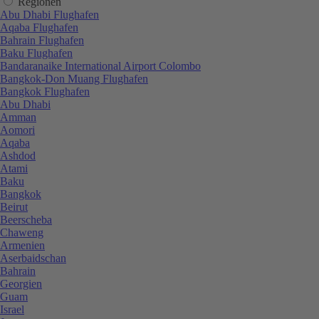
Regionen
Abu Dhabi Flughafen
Aqaba Flughafen
Bahrain Flughafen
Baku Flughafen
Bandaranaike International Airport Colombo
Bangkok-Don Muang Flughafen
Bangkok Flughafen
Abu Dhabi
Amman
Aomori
Aqaba
Ashdod
Atami
Baku
Bangkok
Beirut
Beerscheba
Chaweng
Armenien
Aserbaidschan
Bahrain
Georgien
Guam
Israel