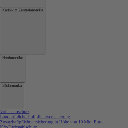
Karibik & Zentralamerika
Nordamerika
Südamerika
Vollkaskoschutz
Landesübliche Haftpflichtversicherung
Zusatzhaftpflichtversicherung in Höhe von 10 Mio. Euro
Kfz-Diebstahlschutz