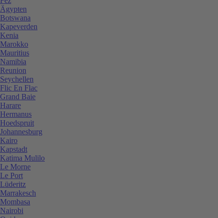
Fez
Ägypten
Botswana
Kapeverden
Kenia
Marokko
Mauritius
Namibia
Reunion
Seychellen
Flic En Flac
Grand Baie
Harare
Hermanus
Hoedspruit
Johannesburg
Kairo
Kapstadt
Katima Mulilo
Le Morne
Le Port
Lüderitz
Marrakesch
Mombasa
Nairobi