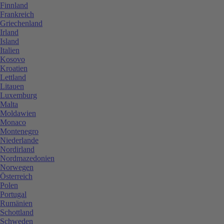
Finnland
Frankreich
Griechenland
Irland
Island
Italien
Kosovo
Kroatien
Lettland
Litauen
Luxemburg
Malta
Moldawien
Monaco
Montenegro
Niederlande
Nordirland
Nordmazedonien
Norwegen
Österreich
Polen
Portugal
Rumänien
Schottland
Schweden