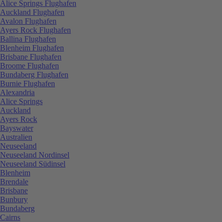
Alice Springs Flughafen
Auckland Flughafen
Avalon Flughafen
Ayers Rock Flughafen
Ballina Flughafen
Blenheim Flughafen
Brisbane Flughafen
Broome Flughafen
Bundaberg Flughafen
Burnie Flughafen
Alexandria
Alice Springs
Auckland
Ayers Rock
Bayswater
Australien
Neuseeland
Neuseeland Nordinsel
Neuseeland Südinsel
Blenheim
Brendale
Brisbane
Bunbury
Bundaberg
Cairns