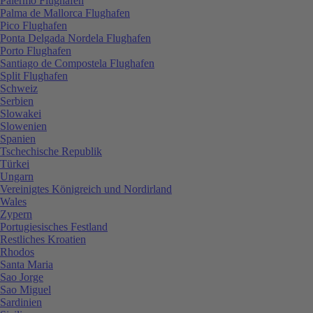
Palermo Flughafen
Palma de Mallorca Flughafen
Pico Flughafen
Ponta Delgada Nordela Flughafen
Porto Flughafen
Santiago de Compostela Flughafen
Split Flughafen
Schweiz
Serbien
Slowakei
Slowenien
Spanien
Tschechische Republik
Türkei
Ungarn
Vereinigtes Königreich und Nordirland
Wales
Zypern
Portugiesisches Festland
Restliches Kroatien
Rhodos
Santa Maria
Sao Jorge
Sao Miguel
Sardinien