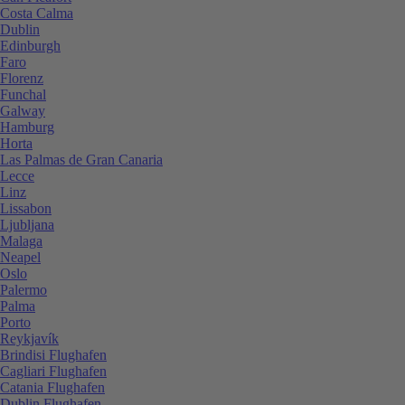
Costa Calma
Dublin
Edinburgh
Faro
Florenz
Funchal
Galway
Hamburg
Horta
Las Palmas de Gran Canaria
Lecce
Linz
Lissabon
Ljubljana
Malaga
Neapel
Oslo
Palermo
Palma
Porto
Reykjavík
Brindisi Flughafen
Cagliari Flughafen
Catania Flughafen
Dublin Flughafen