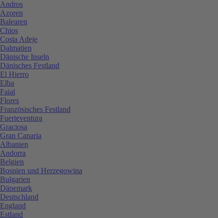
Andros
Azoren
Balearen
Chios
Costa Adeje
Dalmatien
Dänische Inseln
Dänisches Festland
El Hierro
Elba
Faial
Flores
Französisches Festland
Fuerteventura
Graciosa
Gran Canaria
Albanien
Andorra
Belgien
Bosnien und Herzegowina
Bulgarien
Dänemark
Deutschland
England
Estland