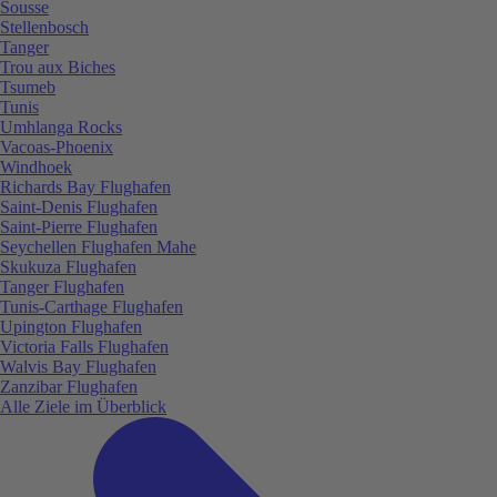
Sousse
Stellenbosch
Tanger
Trou aux Biches
Tsumeb
Tunis
Umhlanga Rocks
Vacoas-Phoenix
Windhoek
Richards Bay Flughafen
Saint-Denis Flughafen
Saint-Pierre Flughafen
Seychellen Flughafen Mahe
Skukuza Flughafen
Tanger Flughafen
Tunis-Carthage Flughafen
Upington Flughafen
Victoria Falls Flughafen
Walvis Bay Flughafen
Zanzibar Flughafen
Alle Ziele im Überblick