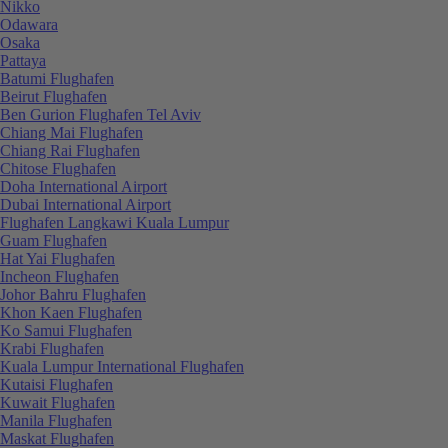
Nikko
Odawara
Osaka
Pattaya
Batumi Flughafen
Beirut Flughafen
Ben Gurion Flughafen Tel Aviv
Chiang Mai Flughafen
Chiang Rai Flughafen
Chitose Flughafen
Doha International Airport
Dubai International Airport
Flughafen Langkawi Kuala Lumpur
Guam Flughafen
Hat Yai Flughafen
Incheon Flughafen
Johor Bahru Flughafen
Khon Kaen Flughafen
Ko Samui Flughafen
Krabi Flughafen
Kuala Lumpur International Flughafen
Kutaisi Flughafen
Kuwait Flughafen
Manila Flughafen
Maskat Flughafen