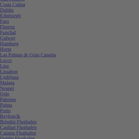
Costa Calma
Dublin
Edinburgh
Faro
Florenz
Funchal
Galway
Hamburg
Horta
Las Palmas de Gran Canaria
Lecce
Linz
Lissabon
Ljubljana
Malaga
Neapel
Oslo
Palermo
Palma
Porto
Reykjavík
Brindisi Flughafen
Cagliari Flughafen
Catania Flughafen
Dublin Flughafen