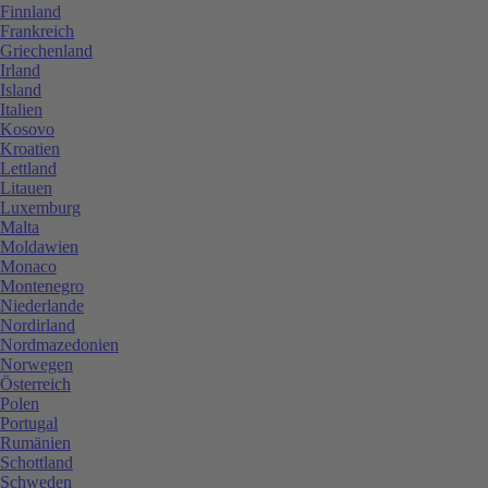
Finnland
Frankreich
Griechenland
Irland
Island
Italien
Kosovo
Kroatien
Lettland
Litauen
Luxemburg
Malta
Moldawien
Monaco
Montenegro
Niederlande
Nordirland
Nordmazedonien
Norwegen
Österreich
Polen
Portugal
Rumänien
Schottland
Schweden