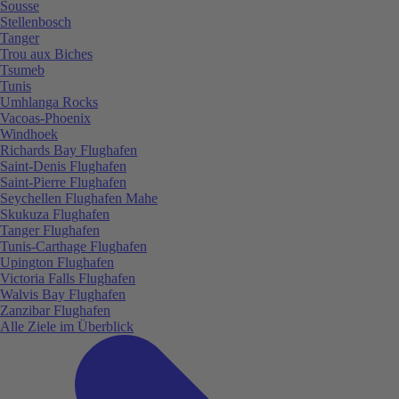
Sousse
Stellenbosch
Tanger
Trou aux Biches
Tsumeb
Tunis
Umhlanga Rocks
Vacoas-Phoenix
Windhoek
Richards Bay Flughafen
Saint-Denis Flughafen
Saint-Pierre Flughafen
Seychellen Flughafen Mahe
Skukuza Flughafen
Tanger Flughafen
Tunis-Carthage Flughafen
Upington Flughafen
Victoria Falls Flughafen
Walvis Bay Flughafen
Zanzibar Flughafen
Alle Ziele im Überblick