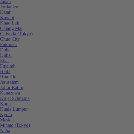
Japan
Jordanien
Katar
Kuwait
Khao Lak
Chiang Mai
Chiyoda (Tokyo)
Chuo City
Fukuoka
Doha
Dubai
Eilat
Fujairah
Haifa
Hua Hin
Jerusalem
Johor Bahru
Kanazawa
Kirjat Schmona
Korat
Kuala Lumpur
Kyoto
Maskat
Minato (Tokyo)
Naha