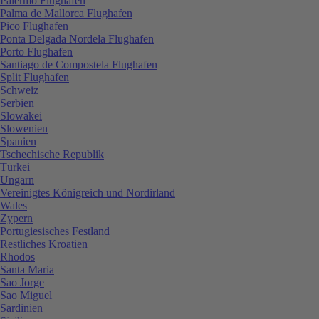
Palermo Flughafen
Palma de Mallorca Flughafen
Pico Flughafen
Ponta Delgada Nordela Flughafen
Porto Flughafen
Santiago de Compostela Flughafen
Split Flughafen
Schweiz
Serbien
Slowakei
Slowenien
Spanien
Tschechische Republik
Türkei
Ungarn
Vereinigtes Königreich und Nordirland
Wales
Zypern
Portugiesisches Festland
Restliches Kroatien
Rhodos
Santa Maria
Sao Jorge
Sao Miguel
Sardinien