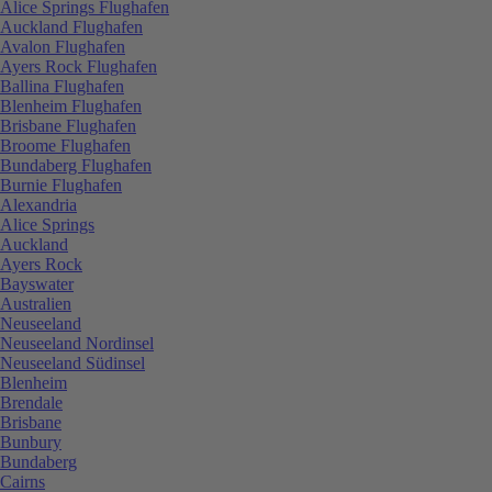
Alice Springs Flughafen
Auckland Flughafen
Avalon Flughafen
Ayers Rock Flughafen
Ballina Flughafen
Blenheim Flughafen
Brisbane Flughafen
Broome Flughafen
Bundaberg Flughafen
Burnie Flughafen
Alexandria
Alice Springs
Auckland
Ayers Rock
Bayswater
Australien
Neuseeland
Neuseeland Nordinsel
Neuseeland Südinsel
Blenheim
Brendale
Brisbane
Bunbury
Bundaberg
Cairns