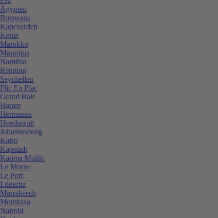
Fez
Ägypten
Botswana
Kapeverden
Kenia
Marokko
Mauritius
Namibia
Reunion
Seychellen
Flic En Flac
Grand Baie
Harare
Hermanus
Hoedspruit
Johannesburg
Kairo
Kapstadt
Katima Mulilo
Le Morne
Le Port
Lüderitz
Marrakesch
Mombasa
Nairobi