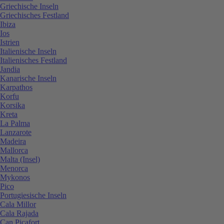
Griechische Inseln
Griechisches Festland
Ibiza
Ios
Istrien
Italienische Inseln
Italienisches Festland
Jandia
Kanarische Inseln
Karpathos
Korfu
Korsika
Kreta
La Palma
Lanzarote
Madeira
Mallorca
Malta (Insel)
Menorca
Mykonos
Pico
Portugiesische Inseln
Cala Millor
Cala Rajada
Can Picafort