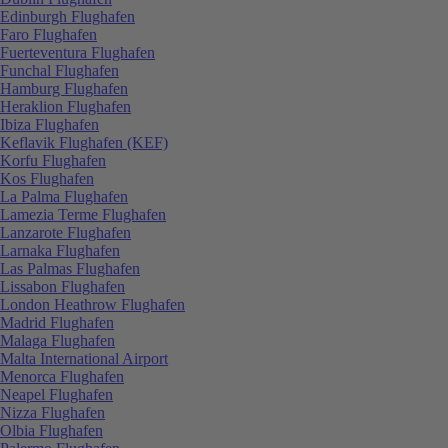
Edinburgh Flughafen
Faro Flughafen
Fuerteventura Flughafen
Funchal Flughafen
Hamburg Flughafen
Heraklion Flughafen
Ibiza Flughafen
Keflavik Flughafen (KEF)
Korfu Flughafen
Kos Flughafen
La Palma Flughafen
Lamezia Terme Flughafen
Lanzarote Flughafen
Larnaka Flughafen
Las Palmas Flughafen
Lissabon Flughafen
London Heathrow Flughafen
Madrid Flughafen
Malaga Flughafen
Malta International Airport
Menorca Flughafen
Neapel Flughafen
Nizza Flughafen
Olbia Flughafen