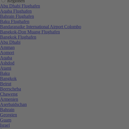
Regionen
Abu Dhabi Flughafen
Aqaba Flughafen
Bahrain Flughafen
Baku Flughafen
Bandaranaike International Airport Colombo
Bangkok-Don Muang Flughafen
Bangkok Flughafen
Abu Dhabi
Amman
Aomori
Aqaba
Ashdod
Atami
Baku
Bangkok
Beirut
Beerscheba
Chaweng
Armenien
Aserbaidschan
Bahrain
Georgien
Guam
Israel