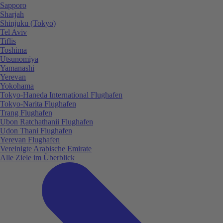
Sapporo
Sharjah
Shinjuku (Tokyo)
Tel Aviv
Tiflis
Toshima
Utsunomiya
Yamanashi
Yerevan
Yokohama
Tokyo-Haneda International Flughafen
Tokyo-Narita Flughafen
Trang Flughafen
Ubon Ratchathanii Flughafen
Udon Thani Flughafen
Yerevan Flughafen
Vereinigte Arabische Emirate
Alle Ziele im Überblick