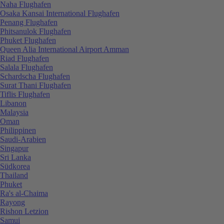
Naha Flughafen
Osaka Kansai International Flughafen
Penang Flughafen
Phitsanulok Flughafen
Phuket Flughafen
Queen Alia International Airport Amman
Riad Flughafen
Salala Flughafen
Schardscha Flughafen
Surat Thani Flughafen
Tiflis Flughafen
Libanon
Malaysia
Oman
Philippinen
Saudi-Arabien
Singapur
Sri Lanka
Südkorea
Thailand
Phuket
Ra's al-Chaima
Rayong
Rishon Letzion
Samui