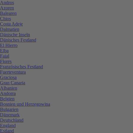
Andros
Azoren
Balearen
Chios
Costa Adeje
Dalmatien
Dänische Inseln
Dänisches Festland
El Hierro
Elba
Faial
Flores
Französisches Festland
Fuerteventura
Graciosa
Gran Canaria
Albanien
Andorra
Belgien
Bosnien und Herzegowina
Bulgarien
Dänemark
Deutschland
England
Estland