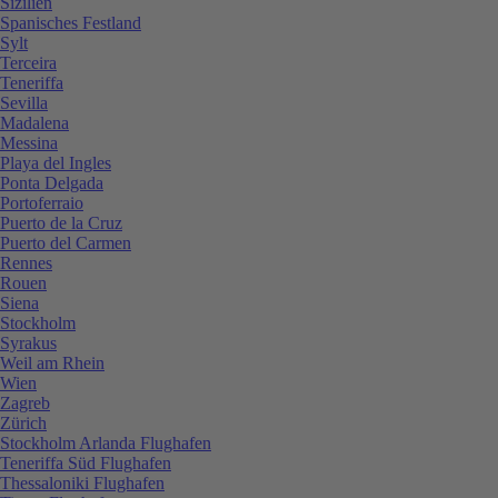
Sizilien
Spanisches Festland
Sylt
Terceira
Teneriffa
Sevilla
Madalena
Messina
Playa del Ingles
Ponta Delgada
Portoferraio
Puerto de la Cruz
Puerto del Carmen
Rennes
Rouen
Siena
Stockholm
Syrakus
Weil am Rhein
Wien
Zagreb
Zürich
Stockholm Arlanda Flughafen
Teneriffa Süd Flughafen
Thessaloniki Flughafen