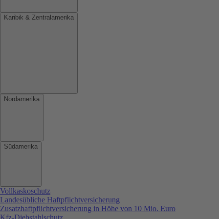
Karibik & Zentralamerika
Nordamerika
Südamerika
Vollkaskoschutz
Landesübliche Haftpflichtversicherung
Zusatzhaftpflichtversicherung in Höhe von 10 Mio. Euro
Kfz-Diebstahlschutz