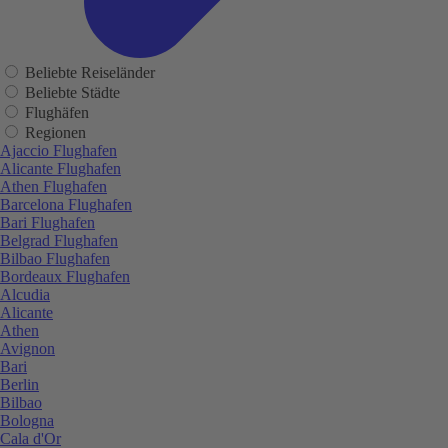
Beliebte Reiseländer
Beliebte Städte
Flughäfen
Regionen
Ajaccio Flughafen
Alicante Flughafen
Athen Flughafen
Barcelona Flughafen
Bari Flughafen
Belgrad Flughafen
Bilbao Flughafen
Bordeaux Flughafen
Alcudia
Alicante
Athen
Avignon
Bari
Berlin
Bilbao
Bologna
Cala d'Or