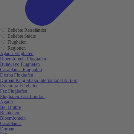
Beliebte Reiseländer
Beliebte Städte
Flughäfen
Regionen
Agadir Flughafen
Bloemfontein Flughafen
Bulawayo Flughafen
Casablanca Flughafen
Djerba Flughafen
Durban King Shaka International Airport
Essaouira Flughafen
Fez Flughafen
Flughafen East London
Agadir
Bel Ombre
Bethlehem
Bloemfontein
Casablanca
Durban