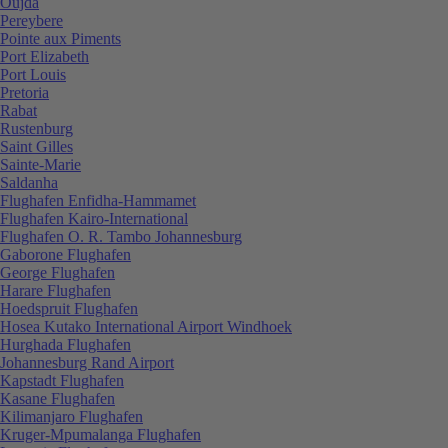
Oujda
Pereybere
Pointe aux Piments
Port Elizabeth
Port Louis
Pretoria
Rabat
Rustenburg
Saint Gilles
Sainte-Marie
Saldanha
Flughafen Enfidha-Hammamet
Flughafen Kairo-International
Flughafen O. R. Tambo Johannesburg
Gaborone Flughafen
George Flughafen
Harare Flughafen
Hoedspruit Flughafen
Hosea Kutako International Airport Windhoek
Hurghada Flughafen
Johannesburg Rand Airport
Kapstadt Flughafen
Kasane Flughafen
Kilimanjaro Flughafen
Kruger-Mpumalanga Flughafen