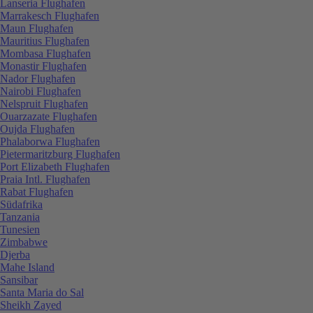
Lanseria Flughafen
Marrakesch Flughafen
Maun Flughafen
Mauritius Flughafen
Mombasa Flughafen
Monastir Flughafen
Nador Flughafen
Nairobi Flughafen
Nelspruit Flughafen
Ouarzazate Flughafen
Oujda Flughafen
Phalaborwa Flughafen
Pietermaritzburg Flughafen
Port Elizabeth Flughafen
Praia Intl. Flughafen
Rabat Flughafen
Südafrika
Tanzania
Tunesien
Zimbabwe
Djerba
Mahe Island
Sansibar
Santa Maria do Sal
Sheikh Zayed