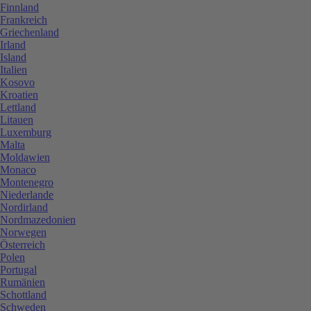
Finnland
Frankreich
Griechenland
Irland
Island
Italien
Kosovo
Kroatien
Lettland
Litauen
Luxemburg
Malta
Moldawien
Monaco
Montenegro
Niederlande
Nordirland
Nordmazedonien
Norwegen
Österreich
Polen
Portugal
Rumänien
Schottland
Schweden