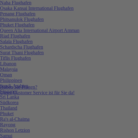
Naha Flughafen
Osaka Kansai International Flughafen
Penang Flughafen
Phitsanulok Flughafen
Phuket Flughafen
Queen Alia International Airport Amman
Riad Flughafen
Salala Flughafen
Schardscha Flughafen
Surat Thani Flughafen
Tiflis Flughafen
Libanon
Malaysia
Oman
Philippinen
Saudi-Arabien
Haben Sie Fragen?
Singapur
Unser Customer Service ist für Sie da!
Sri Lanka
Südkorea
Thailand
Phuket
Ra's al-Chaima
Rayong
Rishon Letzion
Samui