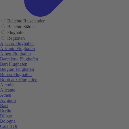
Beliebte Reiseländer
Beliebte Städte
Flughäfen
Regionen
Ajaccio Flughafen
Alicante Flughafen
Athen Flughafen
Barcelona Flughafen
Bari Flughafen
Belgrad Flughafen
Bilbao Flughafen
Bordeaux Flughafen
Alcudia
Alicante
Athen
Avignon
Bari
Berlin
Bilbao
Bologna
Cala d'Or