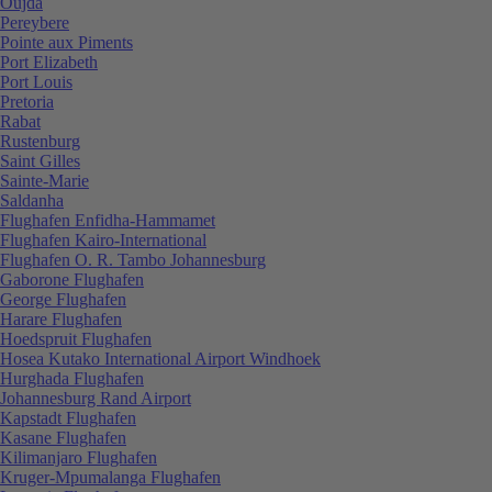
Oujda
Pereybere
Pointe aux Piments
Port Elizabeth
Port Louis
Pretoria
Rabat
Rustenburg
Saint Gilles
Sainte-Marie
Saldanha
Flughafen Enfidha-Hammamet
Flughafen Kairo-International
Flughafen O. R. Tambo Johannesburg
Gaborone Flughafen
George Flughafen
Harare Flughafen
Hoedspruit Flughafen
Hosea Kutako International Airport Windhoek
Hurghada Flughafen
Johannesburg Rand Airport
Kapstadt Flughafen
Kasane Flughafen
Kilimanjaro Flughafen
Kruger-Mpumalanga Flughafen