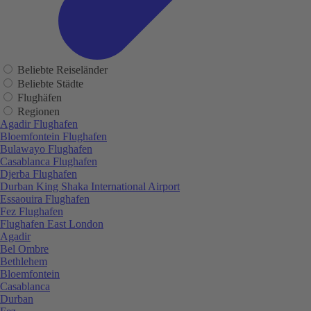
Beliebte Reiseländer
Beliebte Städte
Flughäfen
Regionen
Agadir Flughafen
Bloemfontein Flughafen
Bulawayo Flughafen
Casablanca Flughafen
Djerba Flughafen
Durban King Shaka International Airport
Essaouira Flughafen
Fez Flughafen
Flughafen East London
Agadir
Bel Ombre
Bethlehem
Bloemfontein
Casablanca
Durban