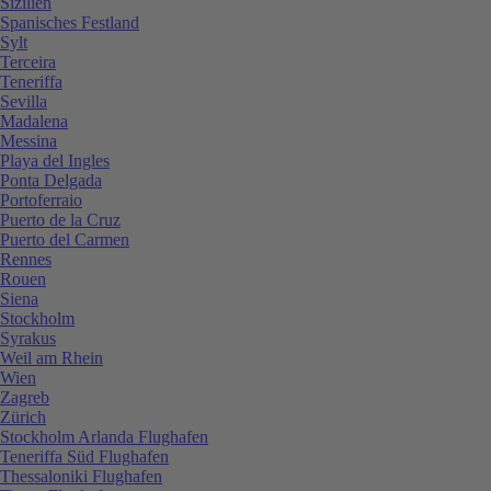
Sizilien
Spanisches Festland
Sylt
Terceira
Teneriffa
Sevilla
Madalena
Messina
Playa del Ingles
Ponta Delgada
Portoferraio
Puerto de la Cruz
Puerto del Carmen
Rennes
Rouen
Siena
Stockholm
Syrakus
Weil am Rhein
Wien
Zagreb
Zürich
Stockholm Arlanda Flughafen
Teneriffa Süd Flughafen
Thessaloniki Flughafen