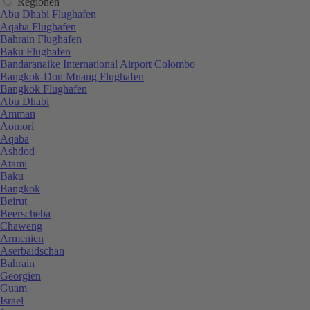
Regionen
Abu Dhabi Flughafen
Aqaba Flughafen
Bahrain Flughafen
Baku Flughafen
Bandaranaike International Airport Colombo
Bangkok-Don Muang Flughafen
Bangkok Flughafen
Abu Dhabi
Amman
Aomori
Aqaba
Ashdod
Atami
Baku
Bangkok
Beirut
Beerscheba
Chaweng
Armenien
Aserbaidschan
Bahrain
Georgien
Guam
Israel