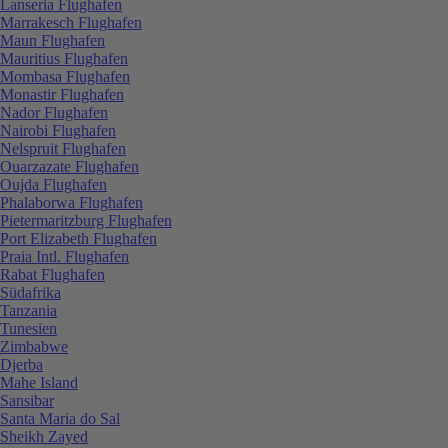
Lanseria Flughafen
Marrakesch Flughafen
Maun Flughafen
Mauritius Flughafen
Mombasa Flughafen
Monastir Flughafen
Nador Flughafen
Nairobi Flughafen
Nelspruit Flughafen
Ouarzazate Flughafen
Oujda Flughafen
Phalaborwa Flughafen
Pietermaritzburg Flughafen
Port Elizabeth Flughafen
Praia Intl. Flughafen
Rabat Flughafen
Südafrika
Tanzania
Tunesien
Zimbabwe
Djerba
Mahe Island
Sansibar
Santa Maria do Sal
Sheikh Zayed