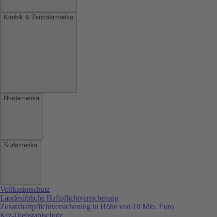
Karibik & Zentralamerika
Nordamerika
Südamerika
Vollkaskoschutz
Landesübliche Haftpflichtversicherung
Zusatzhaftpflichtversicherung in Höhe von 10 Mio. Euro
Kfz-Diebstahlschutz