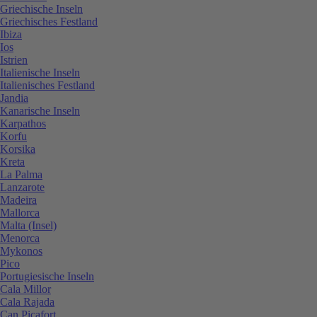
Griechische Inseln
Griechisches Festland
Ibiza
Ios
Istrien
Italienische Inseln
Italienisches Festland
Jandia
Kanarische Inseln
Karpathos
Korfu
Korsika
Kreta
La Palma
Lanzarote
Madeira
Mallorca
Malta (Insel)
Menorca
Mykonos
Pico
Portugiesische Inseln
Cala Millor
Cala Rajada
Can Picafort