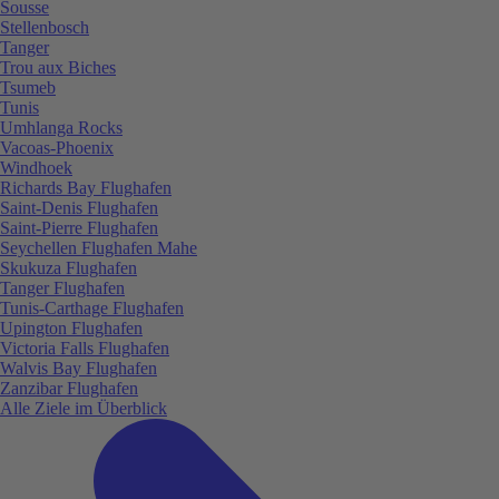
Sousse
Stellenbosch
Tanger
Trou aux Biches
Tsumeb
Tunis
Umhlanga Rocks
Vacoas-Phoenix
Windhoek
Richards Bay Flughafen
Saint-Denis Flughafen
Saint-Pierre Flughafen
Seychellen Flughafen Mahe
Skukuza Flughafen
Tanger Flughafen
Tunis-Carthage Flughafen
Upington Flughafen
Victoria Falls Flughafen
Walvis Bay Flughafen
Zanzibar Flughafen
Alle Ziele im Überblick