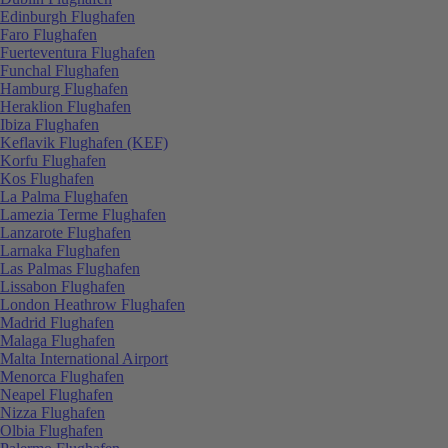
Edinburgh Flughafen
Faro Flughafen
Fuerteventura Flughafen
Funchal Flughafen
Hamburg Flughafen
Heraklion Flughafen
Ibiza Flughafen
Keflavik Flughafen (KEF)
Korfu Flughafen
Kos Flughafen
La Palma Flughafen
Lamezia Terme Flughafen
Lanzarote Flughafen
Larnaka Flughafen
Las Palmas Flughafen
Lissabon Flughafen
London Heathrow Flughafen
Madrid Flughafen
Malaga Flughafen
Malta International Airport
Menorca Flughafen
Neapel Flughafen
Nizza Flughafen
Olbia Flughafen