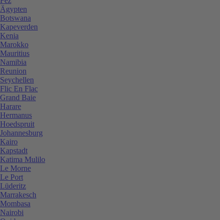
Fez
Ägypten
Botswana
Kapeverden
Kenia
Marokko
Mauritius
Namibia
Reunion
Seychellen
Flic En Flac
Grand Baie
Harare
Hermanus
Hoedspruit
Johannesburg
Kairo
Kapstadt
Katima Mulilo
Le Morne
Le Port
Lüderitz
Marrakesch
Mombasa
Nairobi