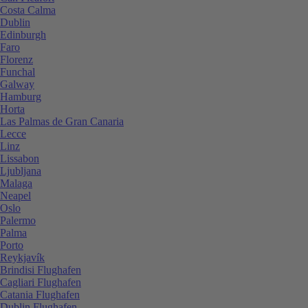
Costa Calma
Dublin
Edinburgh
Faro
Florenz
Funchal
Galway
Hamburg
Horta
Las Palmas de Gran Canaria
Lecce
Linz
Lissabon
Ljubljana
Malaga
Neapel
Oslo
Palermo
Palma
Porto
Reykjavík
Brindisi Flughafen
Cagliari Flughafen
Catania Flughafen
Dublin Flughafen