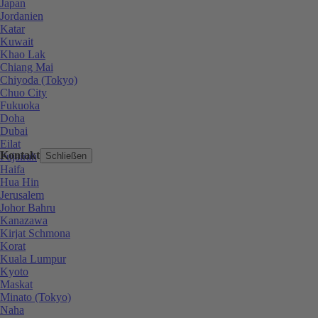
Japan
Jordanien
Katar
Kuwait
Khao Lak
Chiang Mai
Chiyoda (Tokyo)
Chuo City
Fukuoka
Doha
Dubai
Eilat
Kontakt
Fujairah
Schließen
Haifa
Hua Hin
Jerusalem
Johor Bahru
Kanazawa
Kirjat Schmona
Korat
Kuala Lumpur
Kyoto
Maskat
Minato (Tokyo)
Naha