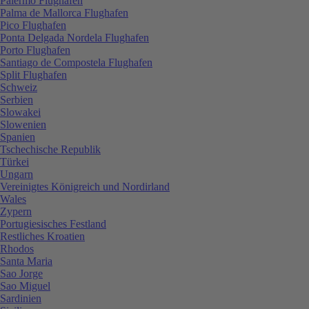
Palermo Flughafen
Palma de Mallorca Flughafen
Pico Flughafen
Ponta Delgada Nordela Flughafen
Porto Flughafen
Santiago de Compostela Flughafen
Split Flughafen
Schweiz
Serbien
Slowakei
Slowenien
Spanien
Tschechische Republik
Türkei
Ungarn
Vereinigtes Königreich und Nordirland
Wales
Zypern
Portugiesisches Festland
Restliches Kroatien
Rhodos
Santa Maria
Sao Jorge
Sao Miguel
Sardinien