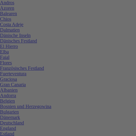
Andros
Azoren
Balearen
Chios
Costa Adeje
Dalmatien
Dänische Inseln
Dänisches Festland
El Hierro
Elba
Faial
Flores
Französisches Festland
Fuerteventura
Graciosa
Gran Canaria
Albanien
Andorra
Belgien
Bosnien und Herzegowina
Bulgarien
Dänemark
Deutschland
England
Estland