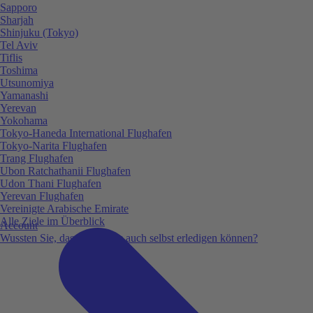
Sapporo
Sharjah
Shinjuku (Tokyo)
Tel Aviv
Tiflis
Toshima
Utsunomiya
Yamanashi
Yerevan
Yokohama
Tokyo-Haneda International Flughafen
Tokyo-Narita Flughafen
Trang Flughafen
Ubon Ratchathanii Flughafen
Udon Thani Flughafen
Yerevan Flughafen
Vereinigte Arabische Emirate
Alle Ziele im Überblick
Account
Wussten Sie, dass Sie vieles auch selbst erledigen können?