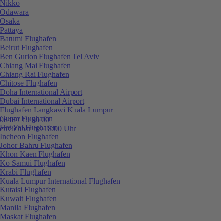
Nikko
Odawara
Osaka
Pattaya
Batumi Flughafen
Beirut Flughafen
Ben Gurion Flughafen Tel Aviv
Chiang Mai Flughafen
Chiang Rai Flughafen
Chitose Flughafen
Doha International Airport
Dubai International Airport
Flughafen Langkawi Kuala Lumpur
Guam Flughafen
0848 / 19 96 00
Hat Yai Flughafen
erreichbar bis 18:00 Uhr
Incheon Flughafen
Johor Bahru Flughafen
Khon Kaen Flughafen
Ko Samui Flughafen
Krabi Flughafen
Kuala Lumpur International Flughafen
Kutaisi Flughafen
Kuwait Flughafen
Manila Flughafen
Maskat Flughafen