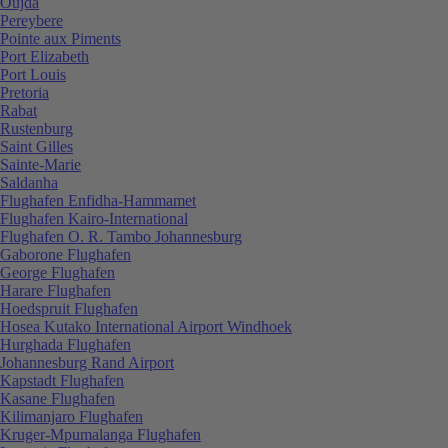
Oujda
Pereybere
Pointe aux Piments
Port Elizabeth
Port Louis
Pretoria
Rabat
Rustenburg
Saint Gilles
Sainte-Marie
Saldanha
Flughafen Enfidha-Hammamet
Flughafen Kairo-International
Flughafen O. R. Tambo Johannesburg
Gaborone Flughafen
George Flughafen
Harare Flughafen
Hoedspruit Flughafen
Hosea Kutako International Airport Windhoek
Hurghada Flughafen
Johannesburg Rand Airport
Kapstadt Flughafen
Kasane Flughafen
Kilimanjaro Flughafen
Kruger-Mpumalanga Flughafen