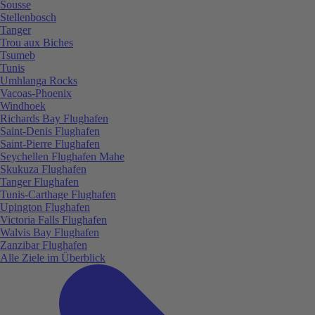
Sousse
Stellenbosch
Tanger
Trou aux Biches
Tsumeb
Tunis
Umhlanga Rocks
Vacoas-Phoenix
Windhoek
Richards Bay Flughafen
Saint-Denis Flughafen
Saint-Pierre Flughafen
Seychellen Flughafen Mahe
Skukuza Flughafen
Tanger Flughafen
Tunis-Carthage Flughafen
Upington Flughafen
Victoria Falls Flughafen
Walvis Bay Flughafen
Zanzibar Flughafen
Alle Ziele im Überblick