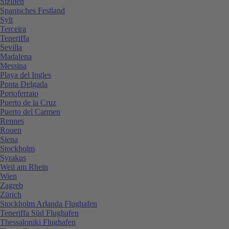
Sizilien
Spanisches Festland
Sylt
Terceira
Teneriffa
Sevilla
Madalena
Messina
Playa del Ingles
Ponta Delgada
Portoferraio
Puerto de la Cruz
Puerto del Carmen
Rennes
Rouen
Siena
Stockholm
Syrakus
Weil am Rhein
Wien
Zagreb
Zürich
Stockholm Arlanda Flughafen
Teneriffa Süd Flughafen
Thessaloniki Flughafen