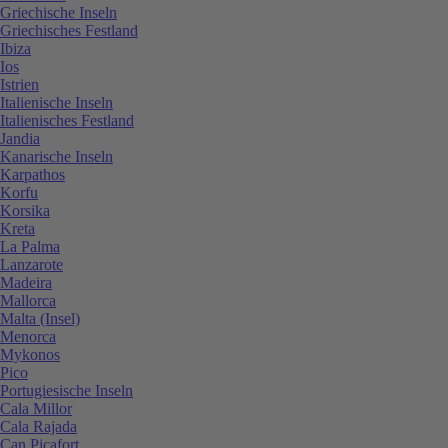
Griechische Inseln
Griechisches Festland
Ibiza
Ios
Istrien
Italienische Inseln
Italienisches Festland
Jandia
Kanarische Inseln
Karpathos
Korfu
Korsika
Kreta
La Palma
Lanzarote
Madeira
Mallorca
Malta (Insel)
Menorca
Mykonos
Pico
Portugiesische Inseln
Cala Millor
Cala Rajada
Can Picafort