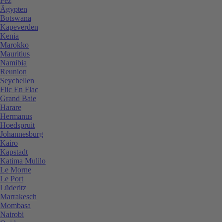
Fez
Ägypten
Botswana
Kapeverden
Kenia
Marokko
Mauritius
Namibia
Reunion
Seychellen
Flic En Flac
Grand Baie
Harare
Hermanus
Hoedspruit
Johannesburg
Kairo
Kapstadt
Katima Mulilo
Le Morne
Le Port
Lüderitz
Marrakesch
Mombasa
Nairobi