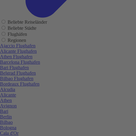
Beliebte Reiseländer
Beliebte Städte
Flughäfen
Regionen
Ajaccio Flughafen
Alicante Flughafen
Athen Flughafen
Barcelona Flughafen
Bari Flughafen
Belgrad Flughafen
Bilbao Flughafen
Bordeaux Flughafen
Alcudia
Alicante
Athen
Avignon
Bari
Berlin
Bilbao
Bologna
Cala d'Or