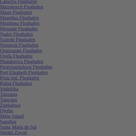
Lanseria Flughafen
Marrakesch Flughafen
Maun Flughafen
Mauritius Flughafen
Mombasa Flughafen
Monastir Flughafen
Nador Flughafen
Nairobi Flughafen
Nelspruit Flughafen
Ouarzazate Flughafen
Oujda Flughafen
Phalaborwa Flughafen
Pietermaritzburg Flughafen
Port Elizabeth Flughafen
Praia Intl. Flughafen
Rabat Flughafen
Südafrika
Tanzania
Tunesien
Zimbabwe
Djerba
Mahe Island
Sansibar
Santa Maria do Sal
Sheikh Zayed