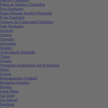
Palermo Flughafen
Palma de Mallorca Flughafen
Pico Flughafen
Ponta Delgada Nordela Flughafen
Porto Flughafen
Santiago de Compostela Flughafen
Split Flughafen
Schweiz
Serbien
Slowakei
Slowenien
Spanien
Tschechische Republik
Türkei
Ungarn
Vereinigtes Königreich und Nordirland
Wales
Zypern
Portugiesisches Festland
Restliches Kroatien
Rhodos
Santa Maria
Sao Jorge
Sao Miguel
Sardinien