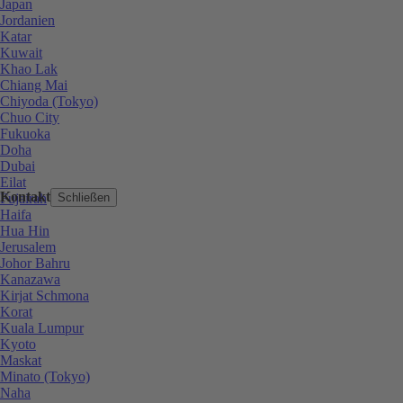
Japan
Jordanien
Katar
Kuwait
Khao Lak
Chiang Mai
Chiyoda (Tokyo)
Chuo City
Fukuoka
Doha
Dubai
Eilat
Kontakt
Fujairah
Schließen
Haifa
Hua Hin
Jerusalem
Johor Bahru
Kanazawa
Kirjat Schmona
Korat
Kuala Lumpur
Kyoto
Maskat
Minato (Tokyo)
Naha