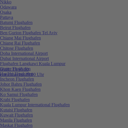
Nikko
Odawara
Osaka
Pattaya
Batumi Flughafen
Beirut Flughafen
Ben Gurion Flughafen Tel Aviv
Chiang Mai Flughafen
Chiang Rai Flughafen
Chitose Flughafen
Doha International Airport
Dubai International Airport
Flughafen Langkawi Kuala Lumpur
Guam Flughafen
0848 / 19 96 00
Hat Yai Flughafen
erreichbar bis 20:00 Uhr
Incheon Flughafen
Johor Bahru Flughafen
Khon Kaen Flughafen
Ko Samui Flughafen
Krabi Flughafen
Kuala Lumpur International Flughafen
Kutaisi Flughafen
Kuwait Flughafen
Manila Flughafen
Maskat Flughafen