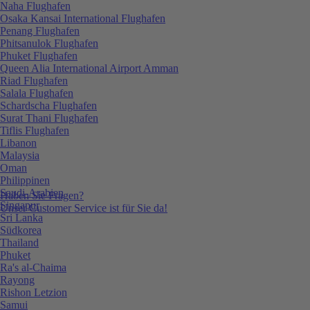
Naha Flughafen
Osaka Kansai International Flughafen
Penang Flughafen
Phitsanulok Flughafen
Phuket Flughafen
Queen Alia International Airport Amman
Riad Flughafen
Salala Flughafen
Schardscha Flughafen
Surat Thani Flughafen
Tiflis Flughafen
Libanon
Malaysia
Oman
Philippinen
Saudi-Arabien
Haben Sie Fragen?
Singapur
Unser Customer Service ist für Sie da!
Sri Lanka
Südkorea
Thailand
Phuket
Ra's al-Chaima
Rayong
Rishon Letzion
Samui