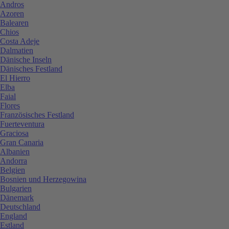
Andros
Azoren
Balearen
Chios
Costa Adeje
Dalmatien
Dänische Inseln
Dänisches Festland
El Hierro
Elba
Faial
Flores
Französisches Festland
Fuerteventura
Graciosa
Gran Canaria
Albanien
Andorra
Belgien
Bosnien und Herzegowina
Bulgarien
Dänemark
Deutschland
England
Estland