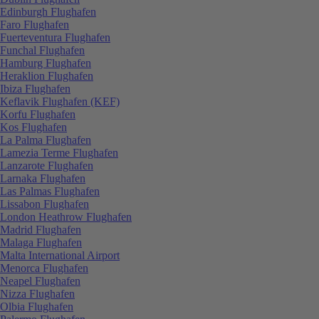
Edinburgh Flughafen
Faro Flughafen
Fuerteventura Flughafen
Funchal Flughafen
Hamburg Flughafen
Heraklion Flughafen
Ibiza Flughafen
Keflavik Flughafen (KEF)
Korfu Flughafen
Kos Flughafen
La Palma Flughafen
Lamezia Terme Flughafen
Lanzarote Flughafen
Larnaka Flughafen
Las Palmas Flughafen
Lissabon Flughafen
London Heathrow Flughafen
Madrid Flughafen
Malaga Flughafen
Malta International Airport
Menorca Flughafen
Neapel Flughafen
Nizza Flughafen
Olbia Flughafen