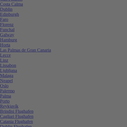
Costa Calma
Dublin
Edinburgh
Faro
Florenz
Funchal
Galway
Hamburg
Horta
Las Palmas de Gran Canaria
Lecce
Linz
Lissabon
Ljubljana
Malaga
Neapel
Oslo
Palermo
Palma
Porto
Reykjavík
Brindisi Flughafen
Cagliari Flughafen
Catania Flughafen
Dublin Flughafen