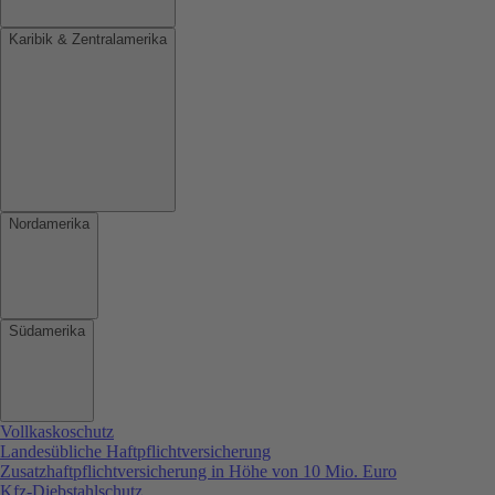
Karibik & Zentralamerika
Nordamerika
Südamerika
Vollkaskoschutz
Landesübliche Haftpflichtversicherung
Zusatzhaftpflichtversicherung in Höhe von 10 Mio. Euro
Kfz-Diebstahlschutz