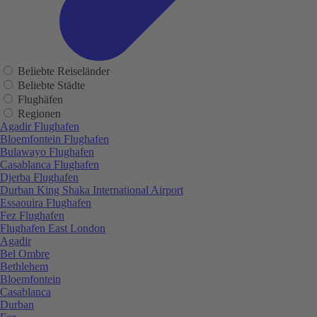
Beliebte Reiseländer
Beliebte Städte
Flughäfen
Regionen
Agadir Flughafen
Bloemfontein Flughafen
Bulawayo Flughafen
Casablanca Flughafen
Djerba Flughafen
Durban King Shaka International Airport
Essaouira Flughafen
Fez Flughafen
Flughafen East London
Agadir
Bel Ombre
Bethlehem
Bloemfontein
Casablanca
Durban