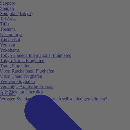
Sapporo
Sharjah
Shinjuku (Tokyo)
Tel Aviv
Tiflis
Toshima
Utsunomiya
Yamanashi
Yerevan
Yokohama
Tokyo-Haneda International Flughafen
Tokyo-Narita Flughafen
Trang Flughafen
Ubon Ratchathanii Flughafen
Udon Thani Flughafen
Yerevan Flughafen
Vereinigte Arabische Emirate
Alle Ziele im Überblick
Account
Wussten Sie, dass Sie vieles auch selbst erledigen können?