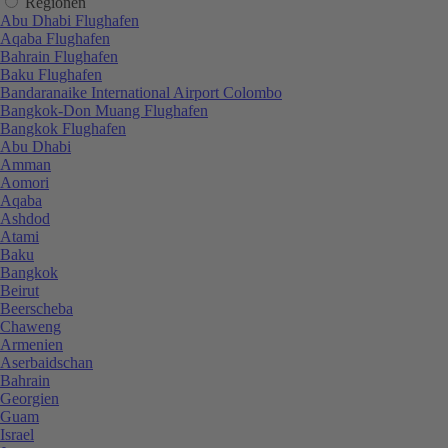
Regionen
Abu Dhabi Flughafen
Aqaba Flughafen
Bahrain Flughafen
Baku Flughafen
Bandaranaike International Airport Colombo
Bangkok-Don Muang Flughafen
Bangkok Flughafen
Abu Dhabi
Amman
Aomori
Aqaba
Ashdod
Atami
Baku
Bangkok
Beirut
Beerscheba
Chaweng
Armenien
Aserbaidschan
Bahrain
Georgien
Guam
Israel