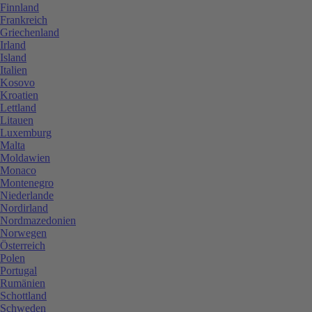
Finnland
Frankreich
Griechenland
Irland
Island
Italien
Kosovo
Kroatien
Lettland
Litauen
Luxemburg
Malta
Moldawien
Monaco
Montenegro
Niederlande
Nordirland
Nordmazedonien
Norwegen
Österreich
Polen
Portugal
Rumänien
Schottland
Schweden