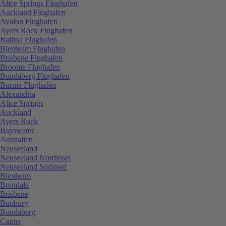
Alice Springs Flughafen
Auckland Flughafen
Avalon Flughafen
Ayers Rock Flughafen
Ballina Flughafen
Blenheim Flughafen
Brisbane Flughafen
Broome Flughafen
Bundaberg Flughafen
Burnie Flughafen
Alexandria
Alice Springs
Auckland
Ayers Rock
Bayswater
Australien
Neuseeland
Neuseeland Nordinsel
Neuseeland Südinsel
Blenheim
Brendale
Brisbane
Bunbury
Bundaberg
Cairns