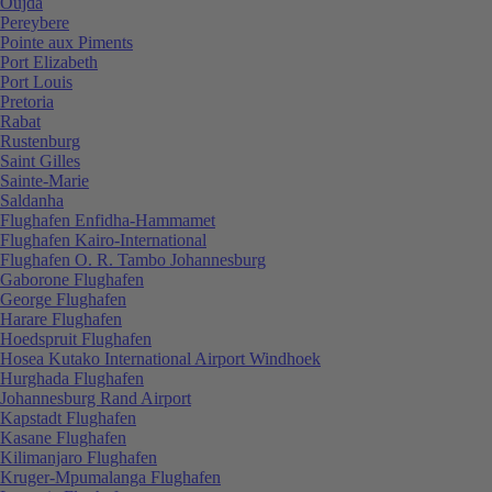
Oujda
Pereybere
Pointe aux Piments
Port Elizabeth
Port Louis
Pretoria
Rabat
Rustenburg
Saint Gilles
Sainte-Marie
Saldanha
Flughafen Enfidha-Hammamet
Flughafen Kairo-International
Flughafen O. R. Tambo Johannesburg
Gaborone Flughafen
George Flughafen
Harare Flughafen
Hoedspruit Flughafen
Hosea Kutako International Airport Windhoek
Hurghada Flughafen
Johannesburg Rand Airport
Kapstadt Flughafen
Kasane Flughafen
Kilimanjaro Flughafen
Kruger-Mpumalanga Flughafen