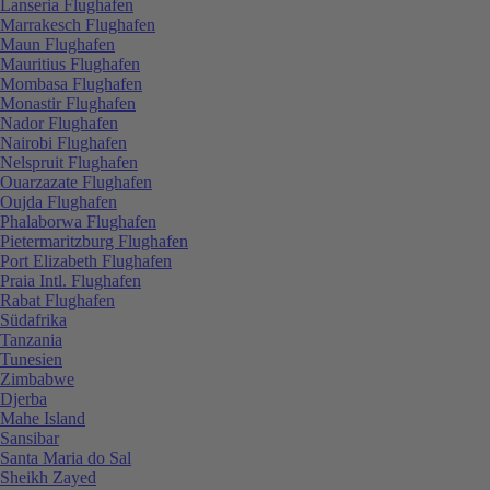
Lanseria Flughafen
Marrakesch Flughafen
Maun Flughafen
Mauritius Flughafen
Mombasa Flughafen
Monastir Flughafen
Nador Flughafen
Nairobi Flughafen
Nelspruit Flughafen
Ouarzazate Flughafen
Oujda Flughafen
Phalaborwa Flughafen
Pietermaritzburg Flughafen
Port Elizabeth Flughafen
Praia Intl. Flughafen
Rabat Flughafen
Südafrika
Tanzania
Tunesien
Zimbabwe
Djerba
Mahe Island
Sansibar
Santa Maria do Sal
Sheikh Zayed