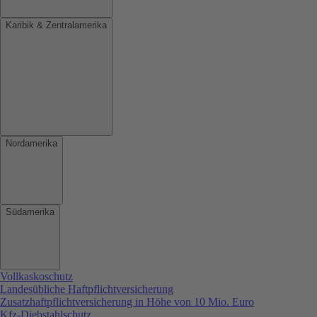
Karibik & Zentralamerika
Nordamerika
Südamerika
Vollkaskoschutz
Landesübliche Haftpflichtversicherung
Zusatzhaftpflichtversicherung in Höhe von 10 Mio. Euro
Kfz-Diebstahlschutz