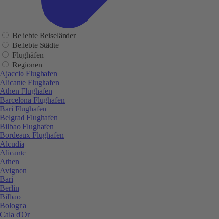
Beliebte Reiseländer
Beliebte Städte
Flughäfen
Regionen
Ajaccio Flughafen
Alicante Flughafen
Athen Flughafen
Barcelona Flughafen
Bari Flughafen
Belgrad Flughafen
Bilbao Flughafen
Bordeaux Flughafen
Alcudia
Alicante
Athen
Avignon
Bari
Berlin
Bilbao
Bologna
Cala d'Or