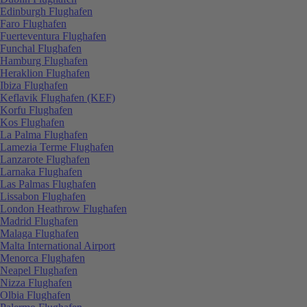
Edinburgh Flughafen
Faro Flughafen
Fuerteventura Flughafen
Funchal Flughafen
Hamburg Flughafen
Heraklion Flughafen
Ibiza Flughafen
Keflavik Flughafen (KEF)
Korfu Flughafen
Kos Flughafen
La Palma Flughafen
Lamezia Terme Flughafen
Lanzarote Flughafen
Larnaka Flughafen
Las Palmas Flughafen
Lissabon Flughafen
London Heathrow Flughafen
Madrid Flughafen
Malaga Flughafen
Malta International Airport
Menorca Flughafen
Neapel Flughafen
Nizza Flughafen
Olbia Flughafen