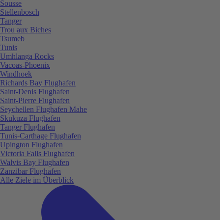
Sousse
Stellenbosch
Tanger
Trou aux Biches
Tsumeb
Tunis
Umhlanga Rocks
Vacoas-Phoenix
Windhoek
Richards Bay Flughafen
Saint-Denis Flughafen
Saint-Pierre Flughafen
Seychellen Flughafen Mahe
Skukuza Flughafen
Tanger Flughafen
Tunis-Carthage Flughafen
Upington Flughafen
Victoria Falls Flughafen
Walvis Bay Flughafen
Zanzibar Flughafen
Alle Ziele im Überblick