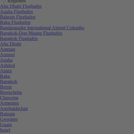
Regionen
Abu Dhabi Flughafen
Aqaba Flughafen
Bahrain Flughafen
Baku Flughafen
Bandaranaike International Airport Colombo
Bangkok-Don Muang Flughafen
Bangkok Flughafen
Abu Dhabi
Amman
Aomori
Aqaba
Ashdod
Atami
Baku
Bangkok
Beirut
Beerscheba
Chaweng
Armenien
Aserbaidschan
Bahrain
Georgien
Guam
Israel