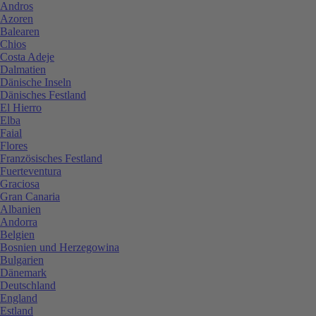
Andros
Azoren
Balearen
Chios
Costa Adeje
Dalmatien
Dänische Inseln
Dänisches Festland
El Hierro
Elba
Faial
Flores
Französisches Festland
Fuerteventura
Graciosa
Gran Canaria
Albanien
Andorra
Belgien
Bosnien und Herzegowina
Bulgarien
Dänemark
Deutschland
England
Estland