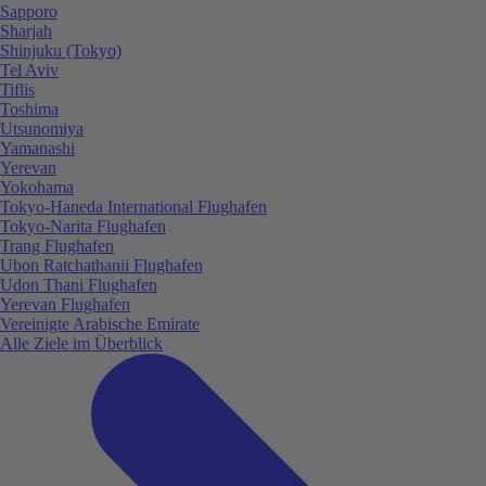
Sapporo
Sharjah
Shinjuku (Tokyo)
Tel Aviv
Tiflis
Toshima
Utsunomiya
Yamanashi
Yerevan
Yokohama
Tokyo-Haneda International Flughafen
Tokyo-Narita Flughafen
Trang Flughafen
Ubon Ratchathanii Flughafen
Udon Thani Flughafen
Yerevan Flughafen
Vereinigte Arabische Emirate
Alle Ziele im Überblick