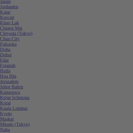
Japan
Jordanien
Katar
Kuwait
Khao Lak
Chiang Mai
Chiyoda (Tokyo)
Chuo City
Fukuoka
Doha
Dubai
Eilat
Fujairah
Haifa
Hua Hin
Jerusalem
Johor Bahru
Kanazawa
Kirjat Schmona
Korat
Kuala Lumpur
Kyoto
Maskat
Minato (Tokyo)
Naha