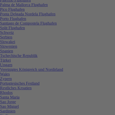
Palermo Flughafen
Palma de Mallorca Flughafen
Pico Flughafen
Ponta Delgada Nordela Flughafen
Porto Flughafen
Santiago de Compostela Flughafen
Split Flughafen
Schweiz
Serbien
Slowakei
Slowenien
Spanien
Tschechische Republik
Türkei
Ungarn
Vereinigtes Königreich und Nordirland
Wales
Zypern
Portugiesisches Festland
Restliches Kroatien
Rhodos
Santa Maria
Sao Jorge
Sao Miguel
Sardinien