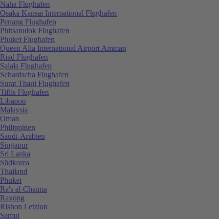
Naha Flughafen
Osaka Kansai International Flughafen
Penang Flughafen
Phitsanulok Flughafen
Phuket Flughafen
Queen Alia International Airport Amman
Riad Flughafen
Salala Flughafen
Schardscha Flughafen
Surat Thani Flughafen
Tiflis Flughafen
Libanon
Malaysia
Oman
Philippinen
Saudi-Arabien
Singapur
Sri Lanka
Südkorea
Thailand
Phuket
Ra's al-Chaima
Rayong
Rishon Letzion
Samui