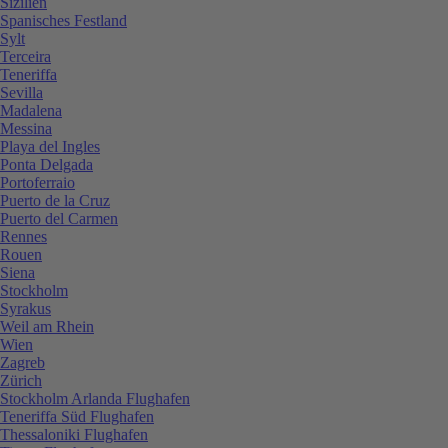
Sizilien
Spanisches Festland
Sylt
Terceira
Teneriffa
Sevilla
Madalena
Messina
Playa del Ingles
Ponta Delgada
Portoferraio
Puerto de la Cruz
Puerto del Carmen
Rennes
Rouen
Siena
Stockholm
Syrakus
Weil am Rhein
Wien
Zagreb
Zürich
Stockholm Arlanda Flughafen
Teneriffa Süd Flughafen
Thessaloniki Flughafen