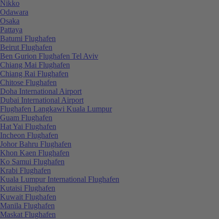
Nikko
Odawara
Osaka
Pattaya
Batumi Flughafen
Beirut Flughafen
Ben Gurion Flughafen Tel Aviv
Chiang Mai Flughafen
Chiang Rai Flughafen
Chitose Flughafen
Doha International Airport
Dubai International Airport
Flughafen Langkawi Kuala Lumpur
Guam Flughafen
Hat Yai Flughafen
Incheon Flughafen
Johor Bahru Flughafen
Khon Kaen Flughafen
Ko Samui Flughafen
Krabi Flughafen
Kuala Lumpur International Flughafen
Kutaisi Flughafen
Kuwait Flughafen
Manila Flughafen
Maskat Flughafen