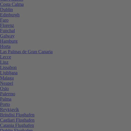
Costa Calma
Dublin
Edinburgh
Faro
Florenz
Funchal
Galway
Hamburg
Horta
Las Palmas de Gran Canaria
Lecce
Linz
Lissabon
Ljubljana
Malaga
Neapel
Oslo
Palermo
Palma
Porto
Reykjavík
Brindisi Flughafen
Cagliari Flughafen
Catania Flughafen
Dublin Flughafen