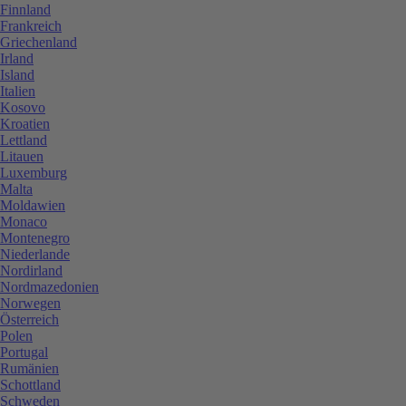
Finnland
Frankreich
Griechenland
Irland
Island
Italien
Kosovo
Kroatien
Lettland
Litauen
Luxemburg
Malta
Moldawien
Monaco
Montenegro
Niederlande
Nordirland
Nordmazedonien
Norwegen
Österreich
Polen
Portugal
Rumänien
Schottland
Schweden