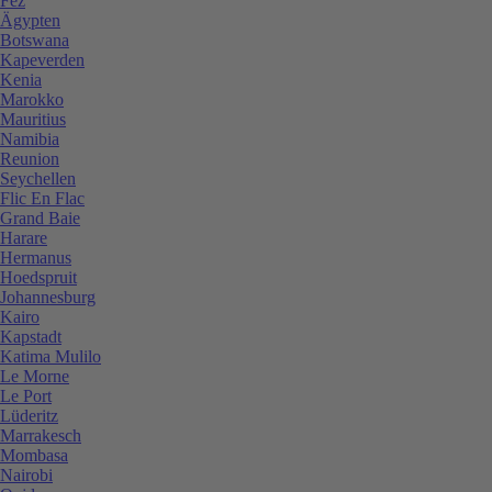
Fez
Ägypten
Botswana
Kapeverden
Kenia
Marokko
Mauritius
Namibia
Reunion
Seychellen
Flic En Flac
Grand Baie
Harare
Hermanus
Hoedspruit
Johannesburg
Kairo
Kapstadt
Katima Mulilo
Le Morne
Le Port
Lüderitz
Marrakesch
Mombasa
Nairobi