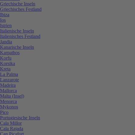
Griechische Inseln
Griechisches Festland
Ibiza
Ios
Istrien
Italienische Inseln
Italienisches Festland
Jandia
Kanarische Inseln
Karpathos
Korfu
Korsika
Kreta
La Palma
Lanzarote
Madeira
Mallorca
Malta (Insel)
Menorca
Mykonos
Pico
Portugiesische Inseln
Cala Millor
Cala Rajada
Can Picafort