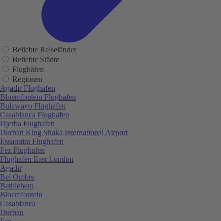
Beliebte Reiseländer
Beliebte Städte
Flughäfen
Regionen
Agadir Flughafen
Bloemfontein Flughafen
Bulawayo Flughafen
Casablanca Flughafen
Djerba Flughafen
Durban King Shaka International Airport
Essaouira Flughafen
Fez Flughafen
Flughafen East London
Agadir
Bel Ombre
Bethlehem
Bloemfontein
Casablanca
Durban