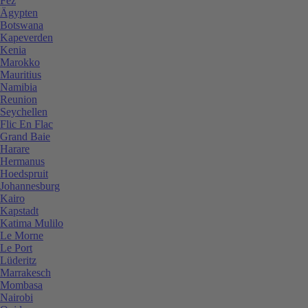
Fez
Ägypten
Botswana
Kapeverden
Kenia
Marokko
Mauritius
Namibia
Reunion
Seychellen
Flic En Flac
Grand Baie
Harare
Hermanus
Hoedspruit
Johannesburg
Kairo
Kapstadt
Katima Mulilo
Le Morne
Le Port
Lüderitz
Marrakesch
Mombasa
Nairobi