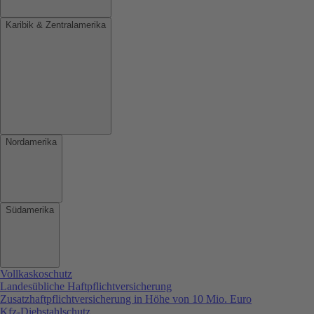
Karibik & Zentralamerika
Nordamerika
Südamerika
Vollkaskoschutz
Landesübliche Haftpflichtversicherung
Zusatzhaftpflichtversicherung in Höhe von 10 Mio. Euro
Kfz-Diebstahlschutz