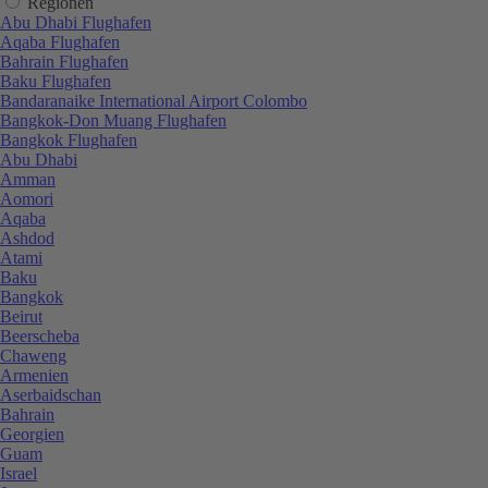
Regionen
Abu Dhabi Flughafen
Aqaba Flughafen
Bahrain Flughafen
Baku Flughafen
Bandaranaike International Airport Colombo
Bangkok-Don Muang Flughafen
Bangkok Flughafen
Abu Dhabi
Amman
Aomori
Aqaba
Ashdod
Atami
Baku
Bangkok
Beirut
Beerscheba
Chaweng
Armenien
Aserbaidschan
Bahrain
Georgien
Guam
Israel