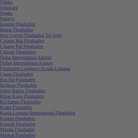
Nikko
Odawara
Osaka
Pattaya
Batumi Flughafen
Beirut Flughafen
Ben Gurion Flughafen Tel Aviv
Chiang Mai Flughafen
Chiang Rai Flughafen
Chitose Flughafen
Doha International Airport
Dubai International Airport
Flughafen Langkawi Kuala Lumpur
Guam Flughafen
Hat Yai Flughafen
Incheon Flughafen
Johor Bahru Flughafen
Khon Kaen Flughafen
Ko Samui Flughafen
Krabi Flughafen
Kuala Lumpur International Flughafen
Kutaisi Flughafen
Kuwait Flughafen
Manila Flughafen
Maskat Flughafen