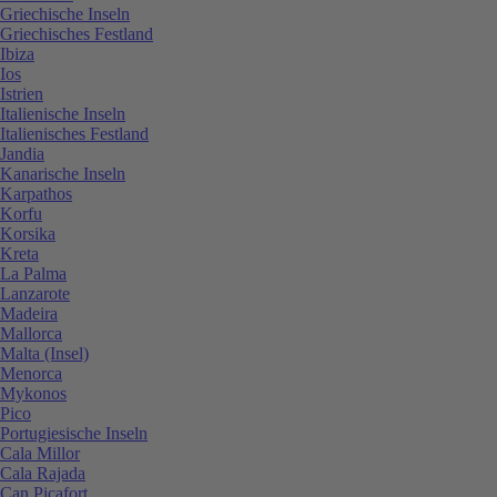
Griechische Inseln
Griechisches Festland
Ibiza
Ios
Istrien
Italienische Inseln
Italienisches Festland
Jandia
Kanarische Inseln
Karpathos
Korfu
Korsika
Kreta
La Palma
Lanzarote
Madeira
Mallorca
Malta (Insel)
Menorca
Mykonos
Pico
Portugiesische Inseln
Cala Millor
Cala Rajada
Can Picafort