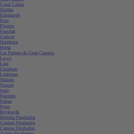
Costa Calma
Dublin
Edinburgh
Faro
Florenz
Funchal
Galway
Hamburg
Horta
Las Palmas de Gran Canaria
Lecce
Linz
Lissabon
Ljubljana
Malaga
Neapel
Oslo
Palermo
Palma
Porto
Reykjavík
Brindisi Flughafen
Cagliari Flughafen
Catania Flughafen
Dublin Flughafen