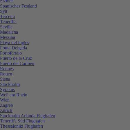
Sizilien
Spanisches Festland
Sylt
Terceira
Teneriffa
Sevilla
Madalena
Messina
Playa del Ingles
Ponta Delgada
Portoferraio
Puerto de la Cruz
Puerto del Carmen
Rennes
Rouen
Siena
Stockholm
Syrakus
Weil am Rhein
Wien
Zagreb
Zürich
Stockholm Arlanda Flughafen
Teneriffa Süd Flughafen
Thessaloniki Flughafen