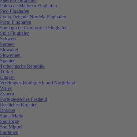
Palermo Flughafen
Palma de Mallorca Flughafen
Pico Flughafen
Ponta Delgada Nordela Flughafen
Porto Flughafen
Santiago de Compostela Flughafen
Split Flughafen
Schweiz
Serbien
Slowakei
Slowenien
Spanien
Tschechische Republik
Türkei
Ungarn
Vereinigtes Königreich und Nordirland
Wales
Zypern
Portugiesisches Festland
Restliches Kroatien
Rhodos
Santa Maria
Sao Jorge
Sao Miguel
Sardinien