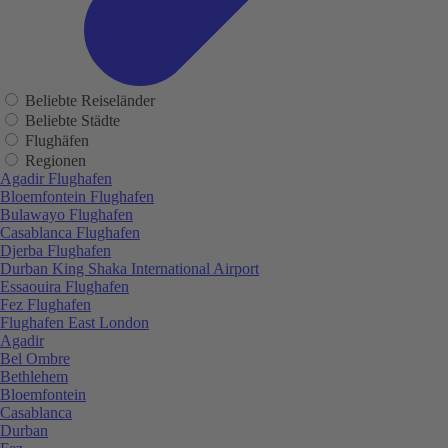
Beliebte Reiseländer
Beliebte Städte
Flughäfen
Regionen
Agadir Flughafen
Bloemfontein Flughafen
Bulawayo Flughafen
Casablanca Flughafen
Djerba Flughafen
Durban King Shaka International Airport
Essaouira Flughafen
Fez Flughafen
Flughafen East London
Agadir
Bel Ombre
Bethlehem
Bloemfontein
Casablanca
Durban