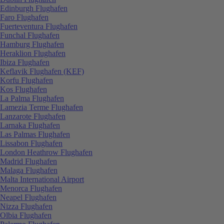
Edinburgh Flughafen
Faro Flughafen
Fuerteventura Flughafen
Funchal Flughafen
Hamburg Flughafen
Heraklion Flughafen
Ibiza Flughafen
Keflavik Flughafen (KEF)
Korfu Flughafen
Kos Flughafen
La Palma Flughafen
Lamezia Terme Flughafen
Lanzarote Flughafen
Larnaka Flughafen
Las Palmas Flughafen
Lissabon Flughafen
London Heathrow Flughafen
Madrid Flughafen
Malaga Flughafen
Malta International Airport
Menorca Flughafen
Neapel Flughafen
Nizza Flughafen
Olbia Flughafen