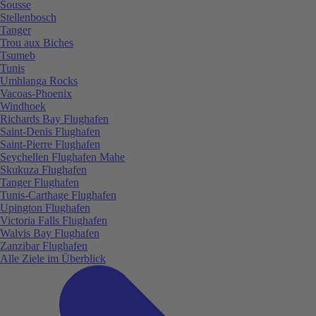
Sousse
Stellenbosch
Tanger
Trou aux Biches
Tsumeb
Tunis
Umhlanga Rocks
Vacoas-Phoenix
Windhoek
Richards Bay Flughafen
Saint-Denis Flughafen
Saint-Pierre Flughafen
Seychellen Flughafen Mahe
Skukuza Flughafen
Tanger Flughafen
Tunis-Carthage Flughafen
Upington Flughafen
Victoria Falls Flughafen
Walvis Bay Flughafen
Zanzibar Flughafen
Alle Ziele im Überblick