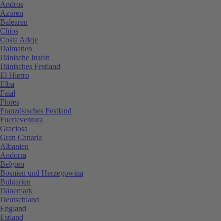
Andros
Azoren
Balearen
Chios
Costa Adeje
Dalmatien
Dänische Inseln
Dänisches Festland
El Hierro
Elba
Faial
Flores
Französisches Festland
Fuerteventura
Graciosa
Gran Canaria
Albanien
Andorra
Belgien
Bosnien und Herzegowina
Bulgarien
Dänemark
Deutschland
England
Estland