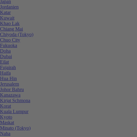
Japan
Jordanien
Katar
Kuwait
Khao Lak
Chiang Mai
Chiyoda (Tokyo)
Chuo City
Fukuoka
Doha
Dubai
Eilat
Fujairah
Haifa
Hua Hin
Jerusalem
Johor Bahru
Kanazawa
Kirjat Schmona
Korat
Kuala Lumpur
Kyoto
Maskat
Minato (Tokyo)
Naha