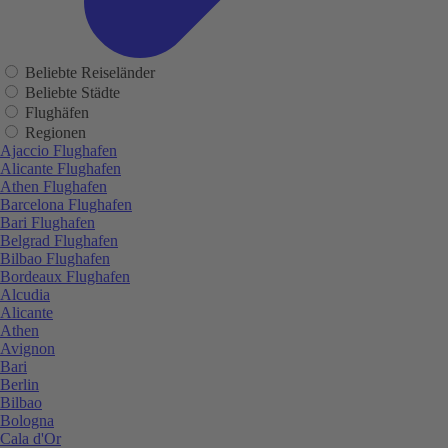
Beliebte Reiseländer
Beliebte Städte
Flughäfen
Regionen
Ajaccio Flughafen
Alicante Flughafen
Athen Flughafen
Barcelona Flughafen
Bari Flughafen
Belgrad Flughafen
Bilbao Flughafen
Bordeaux Flughafen
Alcudia
Alicante
Athen
Avignon
Bari
Berlin
Bilbao
Bologna
Cala d'Or