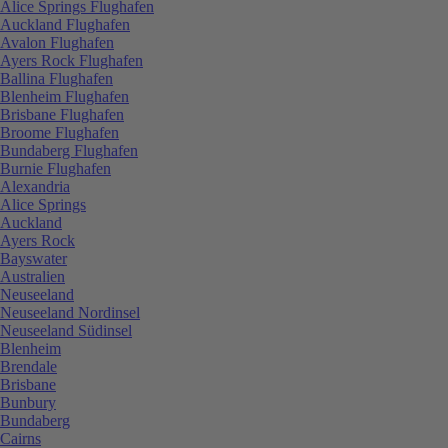
Alice Springs Flughafen
Auckland Flughafen
Avalon Flughafen
Ayers Rock Flughafen
Ballina Flughafen
Blenheim Flughafen
Brisbane Flughafen
Broome Flughafen
Bundaberg Flughafen
Burnie Flughafen
Alexandria
Alice Springs
Auckland
Ayers Rock
Bayswater
Australien
Neuseeland
Neuseeland Nordinsel
Neuseeland Südinsel
Blenheim
Brendale
Brisbane
Bunbury
Bundaberg
Cairns