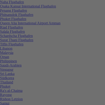
Naha Flughafen
Osaka Kansai International Flughafen
Penang Flughafen
Phitsanulok Flughafen
Phuket Flughafen
Queen Alia International Airport Amman
Riad Flughafen
Salala Flughafen
Schardscha Flughafen
Surat Thani Flughafen
Tiflis Flughafen
Libanon
Malaysia
Oman
Philippinen
Saudi-Arabien
Singapur
Sri Lanka
Südkorea
Thailand
Phuket
Ra's al-Chaima
Rayong
Rishon Letzion
Samui