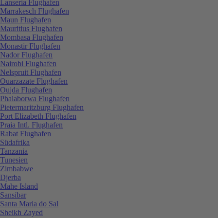
Lanseria Flughafen
Marrakesch Flughafen
Maun Flughafen
Mauritius Flughafen
Mombasa Flughafen
Monastir Flughafen
Nador Flughafen
Nairobi Flughafen
Nelspruit Flughafen
Ouarzazate Flughafen
Oujda Flughafen
Phalaborwa Flughafen
Pietermaritzburg Flughafen
Port Elizabeth Flughafen
Praia Intl. Flughafen
Rabat Flughafen
Südafrika
Tanzania
Tunesien
Zimbabwe
Djerba
Mahe Island
Sansibar
Santa Maria do Sal
Sheikh Zayed