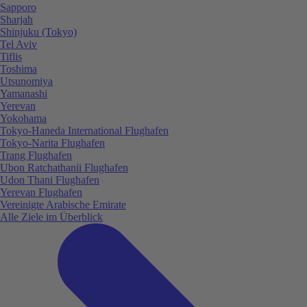
Sapporo
Sharjah
Shinjuku (Tokyo)
Tel Aviv
Tiflis
Toshima
Utsunomiya
Yamanashi
Yerevan
Yokohama
Tokyo-Haneda International Flughafen
Tokyo-Narita Flughafen
Trang Flughafen
Ubon Ratchathanii Flughafen
Udon Thani Flughafen
Yerevan Flughafen
Vereinigte Arabische Emirate
Alle Ziele im Überblick