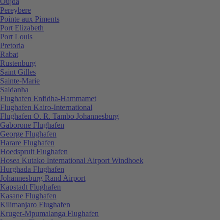
Oujda
Pereybere
Pointe aux Piments
Port Elizabeth
Port Louis
Pretoria
Rabat
Rustenburg
Saint Gilles
Sainte-Marie
Saldanha
Flughafen Enfidha-Hammamet
Flughafen Kairo-International
Flughafen O. R. Tambo Johannesburg
Gaborone Flughafen
George Flughafen
Harare Flughafen
Hoedspruit Flughafen
Hosea Kutako International Airport Windhoek
Hurghada Flughafen
Johannesburg Rand Airport
Kapstadt Flughafen
Kasane Flughafen
Kilimanjaro Flughafen
Kruger-Mpumalanga Flughafen