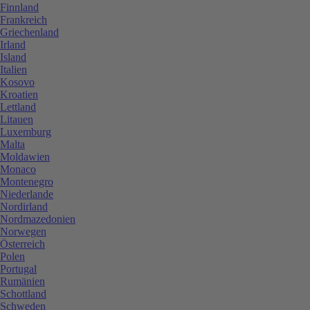
Finnland
Frankreich
Griechenland
Irland
Island
Italien
Kosovo
Kroatien
Lettland
Litauen
Luxemburg
Malta
Moldawien
Monaco
Montenegro
Niederlande
Nordirland
Nordmazedonien
Norwegen
Österreich
Polen
Portugal
Rumänien
Schottland
Schweden