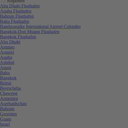
Regionen
Abu Dhabi Flughafen
Aqaba Flughafen
Bahrain Flughafen
Baku Flughafen
Bandaranaike International Airport Colombo
Bangkok-Don Muang Flughafen
Bangkok Flughafen
Abu Dhabi
Amman
Aomori
Aqaba
Ashdod
Atami
Baku
Bangkok
Beirut
Beerscheba
Chaweng
Armenien
Aserbaidschan
Bahrain
Georgien
Guam
Israel