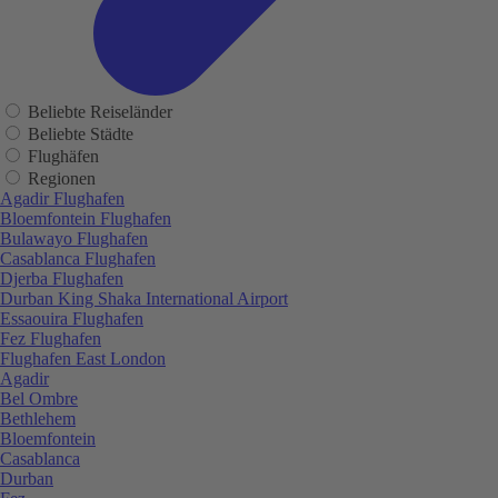
Beliebte Reiseländer
Beliebte Städte
Flughäfen
Regionen
Agadir Flughafen
Bloemfontein Flughafen
Bulawayo Flughafen
Casablanca Flughafen
Djerba Flughafen
Durban King Shaka International Airport
Essaouira Flughafen
Fez Flughafen
Flughafen East London
Agadir
Bel Ombre
Bethlehem
Bloemfontein
Casablanca
Durban