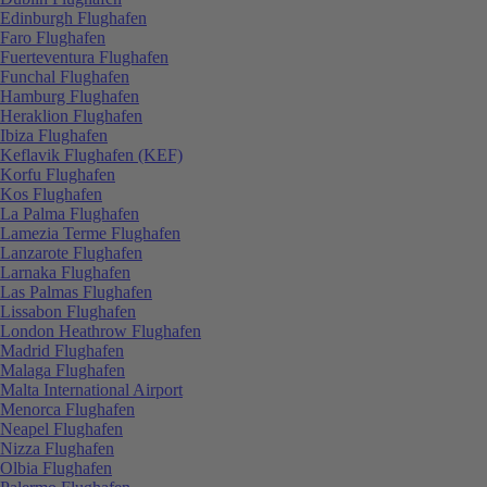
Edinburgh Flughafen
Faro Flughafen
Fuerteventura Flughafen
Funchal Flughafen
Hamburg Flughafen
Heraklion Flughafen
Ibiza Flughafen
Keflavik Flughafen (KEF)
Korfu Flughafen
Kos Flughafen
La Palma Flughafen
Lamezia Terme Flughafen
Lanzarote Flughafen
Larnaka Flughafen
Las Palmas Flughafen
Lissabon Flughafen
London Heathrow Flughafen
Madrid Flughafen
Malaga Flughafen
Malta International Airport
Menorca Flughafen
Neapel Flughafen
Nizza Flughafen
Olbia Flughafen