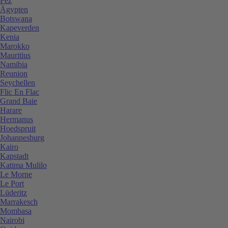
Fez
Ägypten
Botswana
Kapeverden
Kenia
Marokko
Mauritius
Namibia
Reunion
Seychellen
Flic En Flac
Grand Baie
Harare
Hermanus
Hoedspruit
Johannesburg
Kairo
Kapstadt
Katima Mulilo
Le Morne
Le Port
Lüderitz
Marrakesch
Mombasa
Nairobi