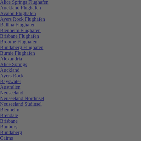
Alice Springs Flughafen
Auckland Flughafen
Avalon Flughafen
Ayers Rock Flughafen
Ballina Flughafen
Blenheim Flughafen
Brisbane Flughafen
Broome Flughafen
Bundaberg Flughafen
Burnie Flughafen
Alexandria
Alice Springs
Auckland
Ayers Rock
Bayswater
Australien
Neuseeland
Neuseeland Nordinsel
Neuseeland Südinsel
Blenheim
Brendale
Brisbane
Bunbury
Bundaberg
Cairns