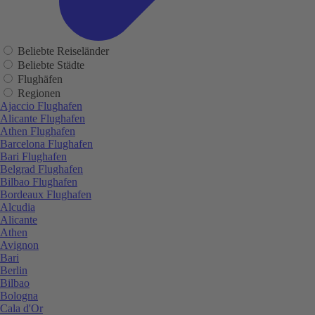
Beliebte Reiseländer
Beliebte Städte
Flughäfen
Regionen
Ajaccio Flughafen
Alicante Flughafen
Athen Flughafen
Barcelona Flughafen
Bari Flughafen
Belgrad Flughafen
Bilbao Flughafen
Bordeaux Flughafen
Alcudia
Alicante
Athen
Avignon
Bari
Berlin
Bilbao
Bologna
Cala d'Or