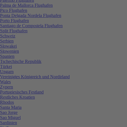
Palermo Flughafen
Palma de Mallorca Flughafen
Pico Flughafen
Ponta Delgada Nordela Flughafen
Porto Flughafen
Santiago de Compostela Flughafen
Split Flughafen
Schweiz
Serbien
Slowakei
Slowenien
Spanien
Tschechische Republik
Türkei
Ungarn
Vereinigtes Königreich und Nordirland
Wales
Zypern
Portugiesisches Festland
Restliches Kroatien
Rhodos
Santa Maria
Sao Jorge
Sao Miguel
Sardinien