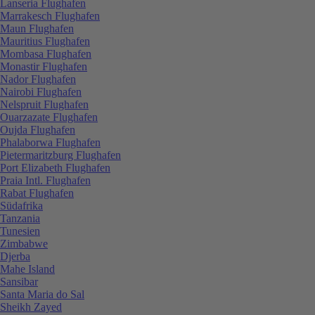
Lanseria Flughafen
Marrakesch Flughafen
Maun Flughafen
Mauritius Flughafen
Mombasa Flughafen
Monastir Flughafen
Nador Flughafen
Nairobi Flughafen
Nelspruit Flughafen
Ouarzazate Flughafen
Oujda Flughafen
Phalaborwa Flughafen
Pietermaritzburg Flughafen
Port Elizabeth Flughafen
Praia Intl. Flughafen
Rabat Flughafen
Südafrika
Tanzania
Tunesien
Zimbabwe
Djerba
Mahe Island
Sansibar
Santa Maria do Sal
Sheikh Zayed