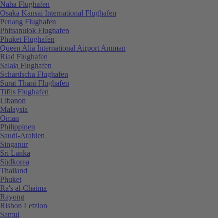
Naha Flughafen
Osaka Kansai International Flughafen
Penang Flughafen
Phitsanulok Flughafen
Phuket Flughafen
Queen Alia International Airport Amman
Riad Flughafen
Salala Flughafen
Schardscha Flughafen
Surat Thani Flughafen
Tiflis Flughafen
Libanon
Malaysia
Oman
Philippinen
Saudi-Arabien
Singapur
Sri Lanka
Südkorea
Thailand
Phuket
Ra's al-Chaima
Rayong
Rishon Letzion
Samui