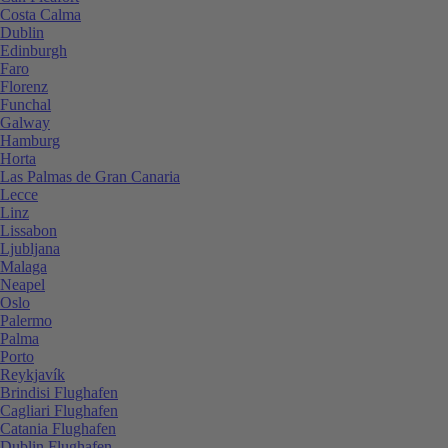
Costa Calma
Dublin
Edinburgh
Faro
Florenz
Funchal
Galway
Hamburg
Horta
Las Palmas de Gran Canaria
Lecce
Linz
Lissabon
Ljubljana
Malaga
Neapel
Oslo
Palermo
Palma
Porto
Reykjavík
Brindisi Flughafen
Cagliari Flughafen
Catania Flughafen
Dublin Flughafen