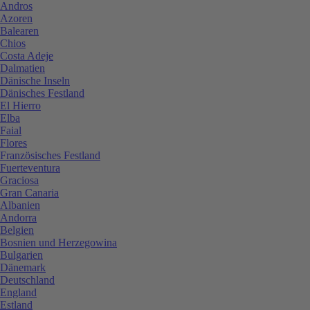
Andros
Azoren
Balearen
Chios
Costa Adeje
Dalmatien
Dänische Inseln
Dänisches Festland
El Hierro
Elba
Faial
Flores
Französisches Festland
Fuerteventura
Graciosa
Gran Canaria
Albanien
Andorra
Belgien
Bosnien und Herzegowina
Bulgarien
Dänemark
Deutschland
England
Estland