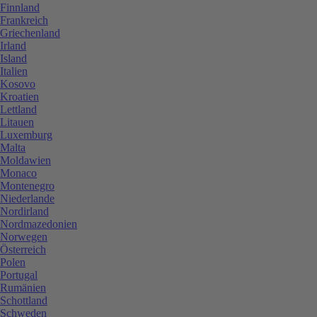
Finnland
Frankreich
Griechenland
Irland
Island
Italien
Kosovo
Kroatien
Lettland
Litauen
Luxemburg
Malta
Moldawien
Monaco
Montenegro
Niederlande
Nordirland
Nordmazedonien
Norwegen
Österreich
Polen
Portugal
Rumänien
Schottland
Schweden