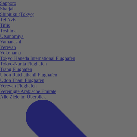
Sapporo
Sharjah
Shinjuku (Tokyo)
Tel Aviv
Tiflis
Toshima
Utsunomiya
Yamanashi
Yerevan
Yokohama
Tokyo-Haneda International Flughafen
Tokyo-Narita Flughafen
Trang Flughafen
Ubon Ratchathanii Flughafen
Udon Thani Flughafen
Yerevan Flughafen
Vereinigte Arabische Emirate
Alle Ziele im Überblick