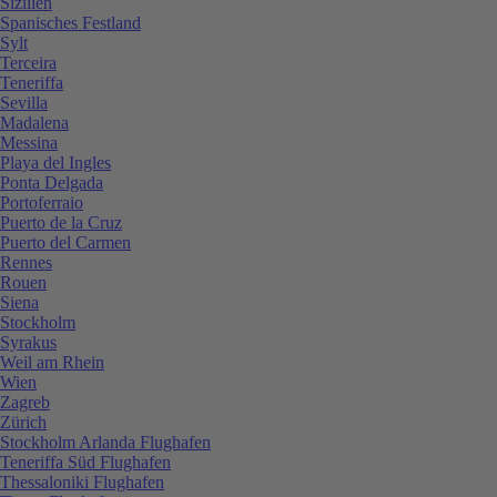
Sizilien
Spanisches Festland
Sylt
Terceira
Teneriffa
Sevilla
Madalena
Messina
Playa del Ingles
Ponta Delgada
Portoferraio
Puerto de la Cruz
Puerto del Carmen
Rennes
Rouen
Siena
Stockholm
Syrakus
Weil am Rhein
Wien
Zagreb
Zürich
Stockholm Arlanda Flughafen
Teneriffa Süd Flughafen
Thessaloniki Flughafen