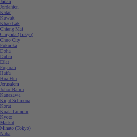
Japan
Jordanien
Katar
Kuwait
Khao Lak
Chiang Mai
Chiyoda (Tokyo)
Chuo City
Fukuoka
Doha
Dubai
Eilat
Fujairah
Haifa
Hua Hin
Jerusalem
Johor Bahru
Kanazawa
Kirjat Schmona
Korat
Kuala Lumpur
Kyoto
Maskat
Minato (Tokyo)
Naha