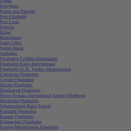
Oujda
Pereybere
Pointe aux Piments
Port Elizabeth
Port Louis
Pretoria
Rabat
Rustenburg
Saint Gilles
Sainte-Marie
Saldanha
Flughafen Enfidha-Hammamet
Flughafen Kairo-International
Flughafen O. R. Tambo Johannesburg
Gaborone Flughafen
George Flughafen
Harare Flughafen
Hoedspruit Flughafen
Hosea Kutako International Airport Windhoek
Hurghada Flughafen
Johannesburg Rand Airport
Kapstadt Flughafen
Kasane Flughafen
Kilimanjaro Flughafen
Kruger-Mpumalanga Flughafen