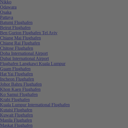
Nikko
Odawara
Osaka
Pattaya
Batumi Flughafen
Beirut Flughafen
Ben Gurion Flughafen Tel Aviv
Chiang Mai Flughafen
Chiang Rai Flughafen
Chitose Flughafen
Doha International Airport
Dubai International Airport
Flughafen Langkawi Kuala Lumpur
Guam Flughafen
Hat Yai Flughafen
Incheon Flughafen
Johor Bahru Flughafen
Khon Kaen Flughafen
Ko Samui Flughafen
Krabi Flughafen
Kuala Lumpur International Flughafen
Kutaisi Flughafen
Kuwait Flughafen
Manila Flughafen
Maskat Flughafen