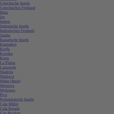
Griechische Inseln
Griechisches Festland
Ibiza
Ios
Istrien
Italienische Inseln
Italienisches Festland
Jandia
Kanarische Inseln
Karpathos
Korfu
Korsika
Kreta
La Palma
Lanzarote
Madeira
Mallorca
Malta (Insel)
Menorca
Mykonos
Pico
Portugiesische Inseln
Cala Millor
Cala Rajada
Can Picafort