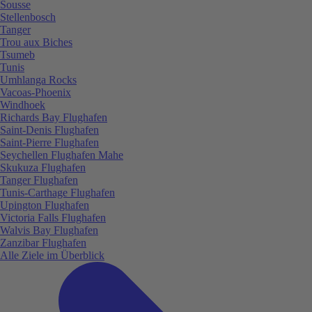
Sousse
Stellenbosch
Tanger
Trou aux Biches
Tsumeb
Tunis
Umhlanga Rocks
Vacoas-Phoenix
Windhoek
Richards Bay Flughafen
Saint-Denis Flughafen
Saint-Pierre Flughafen
Seychellen Flughafen Mahe
Skukuza Flughafen
Tanger Flughafen
Tunis-Carthage Flughafen
Upington Flughafen
Victoria Falls Flughafen
Walvis Bay Flughafen
Zanzibar Flughafen
Alle Ziele im Überblick