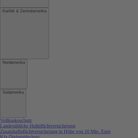
Karibik & Zentralamerika
Nordamerika
Südamerika
Vollkaskoschutz
Landesübliche Haftpflichtversicherung
Zusatzhaftpflichtversicherung in Höhe von 10 Mio. Euro
Kfz-Diebstahlschutz