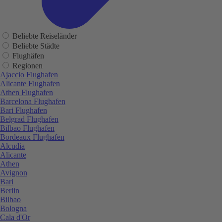
Beliebte Reiseländer
Beliebte Städte
Flughäfen
Regionen
Ajaccio Flughafen
Alicante Flughafen
Athen Flughafen
Barcelona Flughafen
Bari Flughafen
Belgrad Flughafen
Bilbao Flughafen
Bordeaux Flughafen
Alcudia
Alicante
Athen
Avignon
Bari
Berlin
Bilbao
Bologna
Cala d'Or