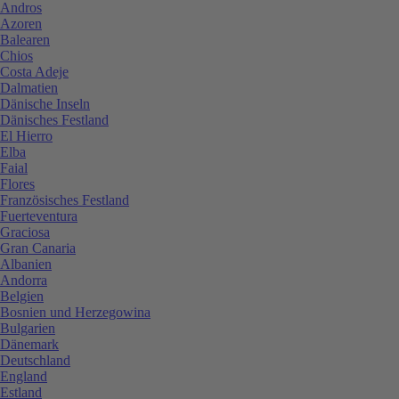
Andros
Azoren
Balearen
Chios
Costa Adeje
Dalmatien
Dänische Inseln
Dänisches Festland
El Hierro
Elba
Faial
Flores
Französisches Festland
Fuerteventura
Graciosa
Gran Canaria
Albanien
Andorra
Belgien
Bosnien und Herzegowina
Bulgarien
Dänemark
Deutschland
England
Estland