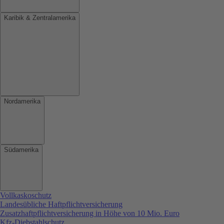
Karibik & Zentralamerika
Nordamerika
Südamerika
Vollkaskoschutz
Landesübliche Haftpflichtversicherung
Zusatzhaftpflichtversicherung in Höhe von 10 Mio. Euro
Kfz-Diebstahlschutz