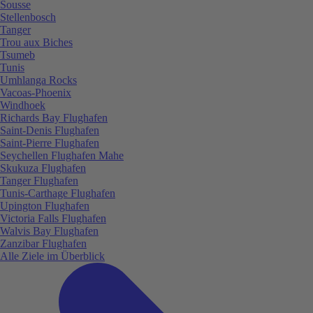
Sousse
Stellenbosch
Tanger
Trou aux Biches
Tsumeb
Tunis
Umhlanga Rocks
Vacoas-Phoenix
Windhoek
Richards Bay Flughafen
Saint-Denis Flughafen
Saint-Pierre Flughafen
Seychellen Flughafen Mahe
Skukuza Flughafen
Tanger Flughafen
Tunis-Carthage Flughafen
Upington Flughafen
Victoria Falls Flughafen
Walvis Bay Flughafen
Zanzibar Flughafen
Alle Ziele im Überblick