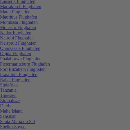
Lanseria Flughafen
Marrakesch Flughafen
Maun Flughafen
Mauritius Flughafen
Mombasa Flughafen
Monastir Flughafen
Nador Flughafen
Nairobi Flughafen
Nelspruit Flughafen
Ouarzazate Flughafen
Oujda Flughafen
Phalaborwa Flughafen
Pietermaritzburg Flughafen
Port Elizabeth Flughafen
Praia Intl. Flughafen
Rabat Flughafen
Südafrika
Tanzania
Tunesien
Zimbabwe
Djerba
Mahe Island
Sansibar
Santa Maria do Sal
Sheikh Zayed