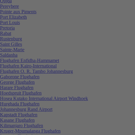
Oujda
Pereybere
Pointe aux Piments
Port Elizabeth
Port Louis
Pretoria
Rabat
Rustenburg
Saint Gilles
Sainte-Marie
Saldanha
Flughafen Enfidha-Hammamet
Flughafen Kairo-International
Flughafen O. R. Tambo Johannesburg
Gaborone Flughafen
George Flughafen
Harare Flughafen
Hoedspruit Flughafen
Hosea Kutako International Airport Windhoek
Hurghada Flughafen
Johannesburg Rand Airport
Kapstadt Flughafen
Kasane Flughafen
Kilimanjaro Flughafen
Kruger-Mpumalanga Flughafen