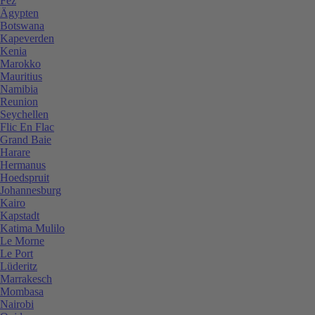
Fez
Ägypten
Botswana
Kapeverden
Kenia
Marokko
Mauritius
Namibia
Reunion
Seychellen
Flic En Flac
Grand Baie
Harare
Hermanus
Hoedspruit
Johannesburg
Kairo
Kapstadt
Katima Mulilo
Le Morne
Le Port
Lüderitz
Marrakesch
Mombasa
Nairobi