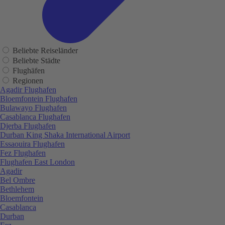
Beliebte Reiseländer
Beliebte Städte
Flughäfen
Regionen
Agadir Flughafen
Bloemfontein Flughafen
Bulawayo Flughafen
Casablanca Flughafen
Djerba Flughafen
Durban King Shaka International Airport
Essaouira Flughafen
Fez Flughafen
Flughafen East London
Agadir
Bel Ombre
Bethlehem
Bloemfontein
Casablanca
Durban