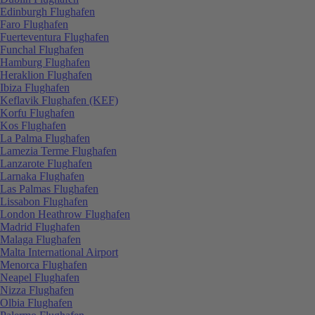
Edinburgh Flughafen
Faro Flughafen
Fuerteventura Flughafen
Funchal Flughafen
Hamburg Flughafen
Heraklion Flughafen
Ibiza Flughafen
Keflavik Flughafen (KEF)
Korfu Flughafen
Kos Flughafen
La Palma Flughafen
Lamezia Terme Flughafen
Lanzarote Flughafen
Larnaka Flughafen
Las Palmas Flughafen
Lissabon Flughafen
London Heathrow Flughafen
Madrid Flughafen
Malaga Flughafen
Malta International Airport
Menorca Flughafen
Neapel Flughafen
Nizza Flughafen
Olbia Flughafen