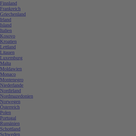
Finnland
Frankreich
Griechenland
Irland
Island
Italien
Kosovo
Kroatien
Lettland
Litauen
Luxemburg
Malta
Moldawien
Monaco
Montenegro
Niederlande
Nordirland
Nordmazedonien
Norwegen
Österreich
Polen
Portugal
Rumänien
Schottland
Schweden