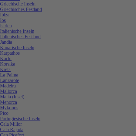
Griechische Inseln
Griechisches Festland
Ibiza
Ios
Istrien
Italienische Inseln
Italienisches Festland
Jandia
Kanarische Inseln
Karpathos
Korfu
Korsika
Kreta
La Palma
Lanzarote
Madeira
Mallorca
Malta (Insel)
Menorca
Mykonos
Pico
Portugiesische Inseln
Cala Millor
Cala Rajada
Can Picafort