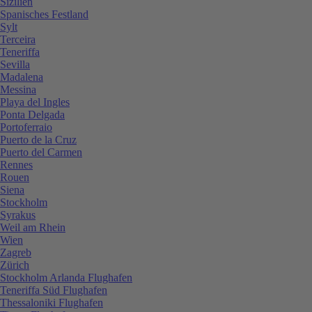
Sizilien
Spanisches Festland
Sylt
Terceira
Teneriffa
Sevilla
Madalena
Messina
Playa del Ingles
Ponta Delgada
Portoferraio
Puerto de la Cruz
Puerto del Carmen
Rennes
Rouen
Siena
Stockholm
Syrakus
Weil am Rhein
Wien
Zagreb
Zürich
Stockholm Arlanda Flughafen
Teneriffa Süd Flughafen
Thessaloniki Flughafen