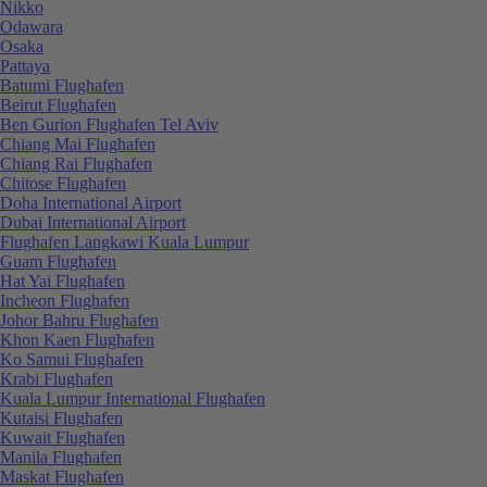
Nikko
Odawara
Osaka
Pattaya
Batumi Flughafen
Beirut Flughafen
Ben Gurion Flughafen Tel Aviv
Chiang Mai Flughafen
Chiang Rai Flughafen
Chitose Flughafen
Doha International Airport
Dubai International Airport
Flughafen Langkawi Kuala Lumpur
Guam Flughafen
Hat Yai Flughafen
Incheon Flughafen
Johor Bahru Flughafen
Khon Kaen Flughafen
Ko Samui Flughafen
Krabi Flughafen
Kuala Lumpur International Flughafen
Kutaisi Flughafen
Kuwait Flughafen
Manila Flughafen
Maskat Flughafen