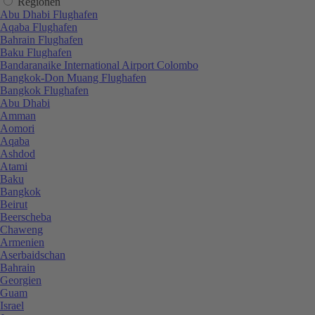
Regionen
Abu Dhabi Flughafen
Aqaba Flughafen
Bahrain Flughafen
Baku Flughafen
Bandaranaike International Airport Colombo
Bangkok-Don Muang Flughafen
Bangkok Flughafen
Abu Dhabi
Amman
Aomori
Aqaba
Ashdod
Atami
Baku
Bangkok
Beirut
Beerscheba
Chaweng
Armenien
Aserbaidschan
Bahrain
Georgien
Guam
Israel