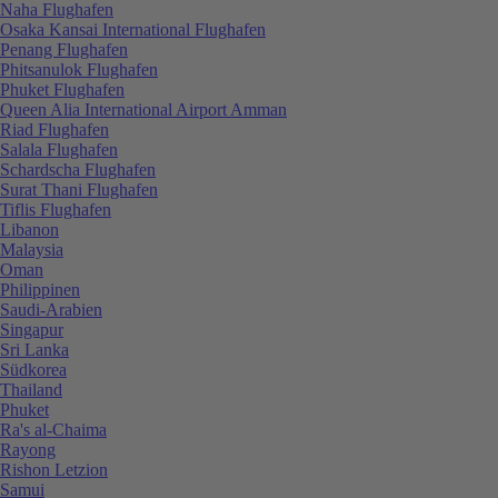
Naha Flughafen
Osaka Kansai International Flughafen
Penang Flughafen
Phitsanulok Flughafen
Phuket Flughafen
Queen Alia International Airport Amman
Riad Flughafen
Salala Flughafen
Schardscha Flughafen
Surat Thani Flughafen
Tiflis Flughafen
Libanon
Malaysia
Oman
Philippinen
Saudi-Arabien
Singapur
Sri Lanka
Südkorea
Thailand
Phuket
Ra's al-Chaima
Rayong
Rishon Letzion
Samui