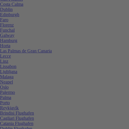
Costa Calma
Dublin
Edinburgh
Faro
Florenz
Funchal
Galway
Hamburg
Horta
Las Palmas de Gran Canaria
Lecce
Linz
Lissabon
Ljubljana
Malaga
Neapel
Oslo
Palermo
Palma
Porto
Reykjavík
Brindisi Flughafen
Cagliari Flughafen
Catania Flughafen
Dublin Flughafen