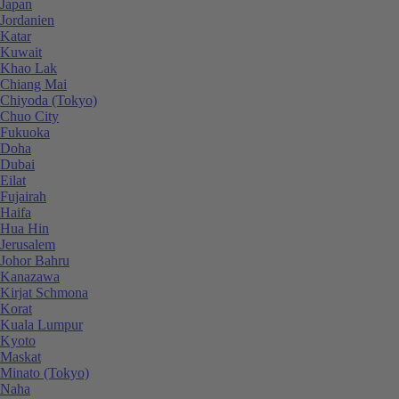
Japan
Jordanien
Katar
Kuwait
Khao Lak
Chiang Mai
Chiyoda (Tokyo)
Chuo City
Fukuoka
Doha
Dubai
Eilat
Fujairah
Haifa
Hua Hin
Jerusalem
Johor Bahru
Kanazawa
Kirjat Schmona
Korat
Kuala Lumpur
Kyoto
Maskat
Minato (Tokyo)
Naha