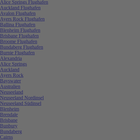
Alice Springs Flughafen
Auckland Flughafen
Avalon Flughafen
Ayers Rock Flughafen
Ballina Flughafen
Blenheim Flughafen
Brisbane Flughafen
Broome Flughafen
Bundaberg Flughafen
Burnie Flughafen
Alexandria
Alice Springs
Auckland
Ayers Rock
Bayswater
Australien
Neuseeland
Neuseeland Nordinsel
Neuseeland Südinsel
Blenheim
Brendale
Brisbane
Bunbury
Bundaberg
Cairns