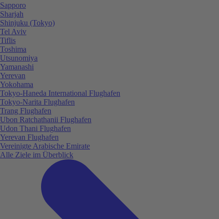
Sapporo
Sharjah
Shinjuku (Tokyo)
Tel Aviv
Tiflis
Toshima
Utsunomiya
Yamanashi
Yerevan
Yokohama
Tokyo-Haneda International Flughafen
Tokyo-Narita Flughafen
Trang Flughafen
Ubon Ratchathanii Flughafen
Udon Thani Flughafen
Yerevan Flughafen
Vereinigte Arabische Emirate
Alle Ziele im Überblick