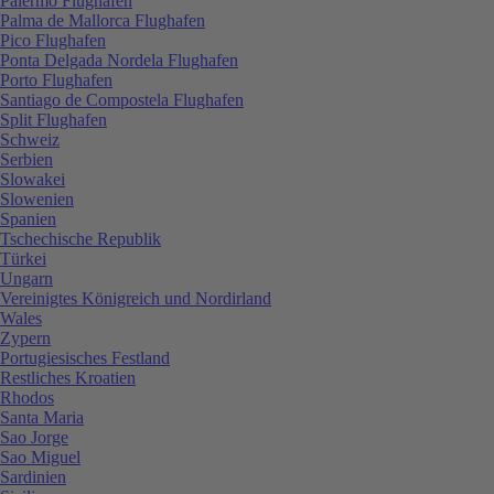
Palermo Flughafen
Palma de Mallorca Flughafen
Pico Flughafen
Ponta Delgada Nordela Flughafen
Porto Flughafen
Santiago de Compostela Flughafen
Split Flughafen
Schweiz
Serbien
Slowakei
Slowenien
Spanien
Tschechische Republik
Türkei
Ungarn
Vereinigtes Königreich und Nordirland
Wales
Zypern
Portugiesisches Festland
Restliches Kroatien
Rhodos
Santa Maria
Sao Jorge
Sao Miguel
Sardinien