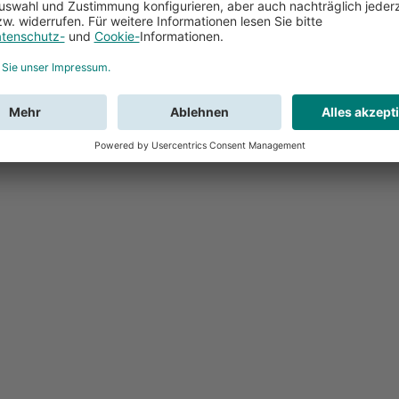
Feedback
Sie haben Fr
Buchung?