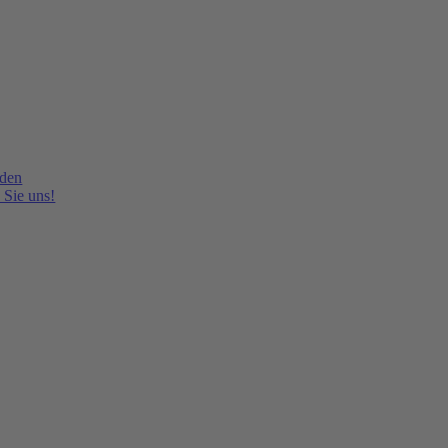
lden
 Sie uns!