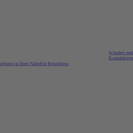
Schaden me
Kontaktieren
sebüros in Ihrer Nähe
Für Reisebüros