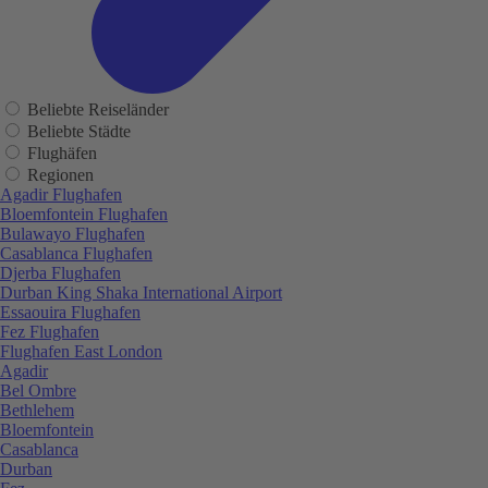
Beliebte Reiseländer
Beliebte Städte
Flughäfen
Regionen
Agadir Flughafen
Bloemfontein Flughafen
Bulawayo Flughafen
Casablanca Flughafen
Djerba Flughafen
Durban King Shaka International Airport
Essaouira Flughafen
Fez Flughafen
Flughafen East London
Agadir
Bel Ombre
Bethlehem
Bloemfontein
Casablanca
Durban