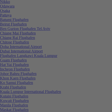
Nikko
Odawara
Osaka
Pattaya
Batumi Flughafen
Beirut Flughafen
Ben Gurion Flughafen Tel Aviv
Chiang Mai Flughafen
Chiang Rai Flughafen
Chitose Flughafen
Doha International Airport
Dubai International Airport
Flughafen Langkawi Kuala Lumpur
Guam Flughafen
Hat Yai Flughafen
Incheon Flughafen
Johor Bahru Flughafen
Khon Kaen Flughafen
Ko Samui Flughafen
Krabi Flughafen
Kuala Lumpur International Flughafen
Kutaisi Flughafen
Kuwait Flughafen
Manila Flughafen
Maskat Flughafen