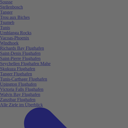
Sousse
Stellenbosch
Tanger
Trou aux Biches
Tsumeb
Tunis
Umhlanga Rocks
Vacoas-Phoenix
Windhoek
Richards Bay Flughafen
Saint-Denis Flughafen
Saint-Pierre Flughafen
Seychellen Flughafen Mahe
Skukuza Flughafen
Tanger Flughafen
Tunis-Carthage Flughafen
Upington Flughafen
Victoria Falls Flughafen
Walvis Bay Flughafen
Zanzibar Flughafen
Alle Ziele im Überblick