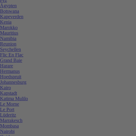
Fez
Ägypten
Botswana
Kapeverden
Kenia
Marokko
Mauritius
Namibia
Reunion
Seychellen
Flic En Flac
Grand Baie
Harare
Hermanus
Hoedspruit
Johannesburg
Kairo
Kapstadt
Katima Mulilo
Le Morne
Le Port
Lüderitz
Marrakesch
Mombasa
Nairobi