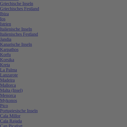
Griechische Inseln
Griechisches Festland
Ibiza
Ios
Istrien
Italienische Inseln
Italienisches Festland
Jandia
Kanarische Inseln
Karpathos
Korfu
Korsika
Kreta
La Palma
Lanzarote
Madeira
Mallorca
Malta (Insel)
Menorca
Mykonos
Pico
Portugiesische Inseln
Cala Millor
Cala Rajada
Can Picafort