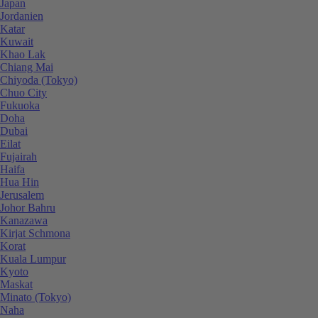
Japan
Jordanien
Katar
Kuwait
Khao Lak
Chiang Mai
Chiyoda (Tokyo)
Chuo City
Fukuoka
Doha
Dubai
Eilat
Fujairah
Haifa
Hua Hin
Jerusalem
Johor Bahru
Kanazawa
Kirjat Schmona
Korat
Kuala Lumpur
Kyoto
Maskat
Minato (Tokyo)
Naha