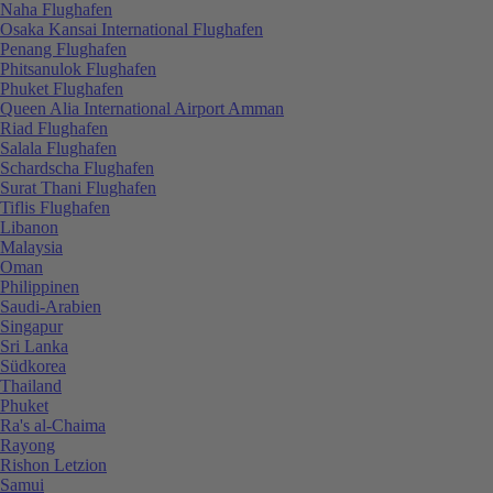
Naha Flughafen
Osaka Kansai International Flughafen
Penang Flughafen
Phitsanulok Flughafen
Phuket Flughafen
Queen Alia International Airport Amman
Riad Flughafen
Salala Flughafen
Schardscha Flughafen
Surat Thani Flughafen
Tiflis Flughafen
Libanon
Malaysia
Oman
Philippinen
Saudi-Arabien
Singapur
Sri Lanka
Südkorea
Thailand
Phuket
Ra's al-Chaima
Rayong
Rishon Letzion
Samui