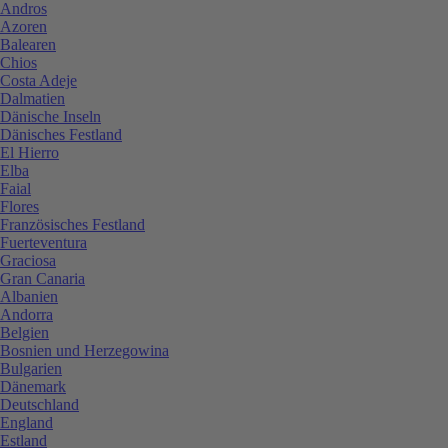
Andros
Azoren
Balearen
Chios
Costa Adeje
Dalmatien
Dänische Inseln
Dänisches Festland
El Hierro
Elba
Faial
Flores
Französisches Festland
Fuerteventura
Graciosa
Gran Canaria
Albanien
Andorra
Belgien
Bosnien und Herzegowina
Bulgarien
Dänemark
Deutschland
England
Estland