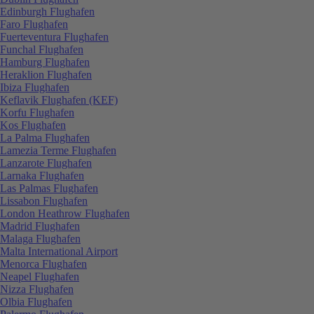
Edinburgh Flughafen
Faro Flughafen
Fuerteventura Flughafen
Funchal Flughafen
Hamburg Flughafen
Heraklion Flughafen
Ibiza Flughafen
Keflavik Flughafen (KEF)
Korfu Flughafen
Kos Flughafen
La Palma Flughafen
Lamezia Terme Flughafen
Lanzarote Flughafen
Larnaka Flughafen
Las Palmas Flughafen
Lissabon Flughafen
London Heathrow Flughafen
Madrid Flughafen
Malaga Flughafen
Malta International Airport
Menorca Flughafen
Neapel Flughafen
Nizza Flughafen
Olbia Flughafen