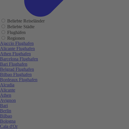
Beliebte Reiseländer
Beliebte Städte
Flughäfen
Regionen
Ajaccio Flughafen
Alicante Flughafen
Athen Flughafen
Barcelona Flughafen
Bari Flughafen
Belgrad Flughafen
Bilbao Flughafen
Bordeaux Flughafen
Alcudia
Alicante
Athen
Avignon
Bari
Berlin
Bilbao
Bologna
Cala d'Or