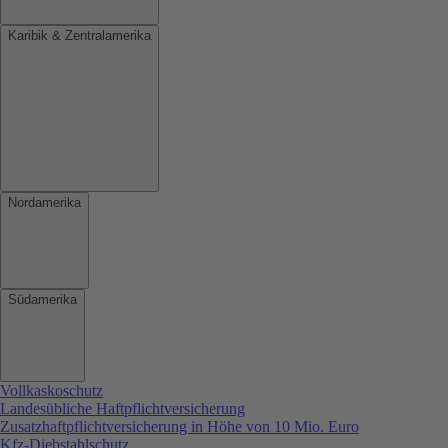
Karibik & Zentralamerika
Nordamerika
Südamerika
Vollkaskoschutz
Landesübliche Haftpflichtversicherung
Zusatzhaftpflichtversicherung in Höhe von 10 Mio. Euro
Kfz-Diebstahlschutz