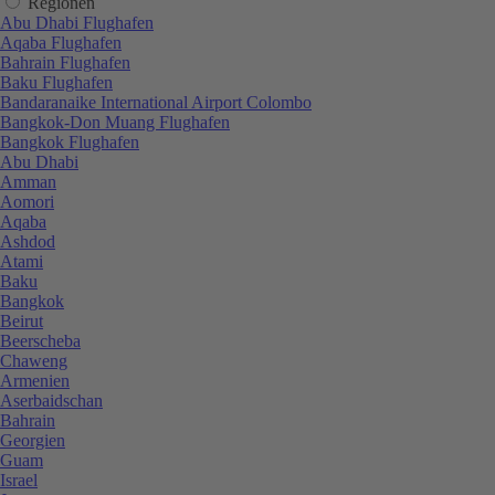
Regionen
Abu Dhabi Flughafen
Aqaba Flughafen
Bahrain Flughafen
Baku Flughafen
Bandaranaike International Airport Colombo
Bangkok-Don Muang Flughafen
Bangkok Flughafen
Abu Dhabi
Amman
Aomori
Aqaba
Ashdod
Atami
Baku
Bangkok
Beirut
Beerscheba
Chaweng
Armenien
Aserbaidschan
Bahrain
Georgien
Guam
Israel