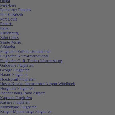
Oujda
Pereybere
Pointe aux Piments
Port Elizabeth
Port Louis
Pretoria
Rabat
Rustenburg
Saint Gilles
Sainte-Marie
Saldanha
Flughafen Enfidha-Hammamet
Flughafen Kairo-International
Flughafen O. R. Tambo Johannesburg
Gaborone Flughafen
George Flughafen
Harare Flughafen
Hoedspruit Flughafen
Hosea Kutako International Airport Windhoek
Hurghada Flughafen
Johannesburg Rand Airport
Kapstadt Flughafen
Kasane Flughafen
Kilimanjaro Flughafen
Kruger-Mpumalanga Flughafen