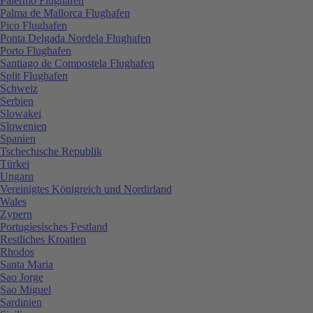
Palermo Flughafen
Palma de Mallorca Flughafen
Pico Flughafen
Ponta Delgada Nordela Flughafen
Porto Flughafen
Santiago de Compostela Flughafen
Split Flughafen
Schweiz
Serbien
Slowakei
Slowenien
Spanien
Tschechische Republik
Türkei
Ungarn
Vereinigtes Königreich und Nordirland
Wales
Zypern
Portugiesisches Festland
Restliches Kroatien
Rhodos
Santa Maria
Sao Jorge
Sao Miguel
Sardinien