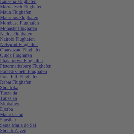
Lanseria Flughafen
Marrakesch Flughafen
Maun Flughafen
Mauritius Flughafen
Mombasa Flughafen
Monastir Flughafen
Nador Flughafen
Nairobi Flughafen
Nelspruit Flughafen
Ouarzazate Flughafen
Oujda Flughafen
Phalaborwa Flughafen
Pietermaritzburg Flughafen
Port Elizabeth Flughafen
Praia Intl. Flughafen
Rabat Flughafen
Südafrika
Tanzania
Tunesien
Zimbabwe
Djerba
Mahe Island
Sansibar
Santa Maria do Sal
Sheikh Zayed