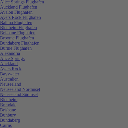
Alice Springs Flughafen
Auckland Flughafen
Avalon Flughafen
Ayers Rock Flughafen
Ballina Flughafen
Blenheim Flughafen
Brisbane Flughafen
Broome Flughafen
Bundaberg Flughafen
Burnie Flughafen
Alexandria
Alice Springs
Auckland
Ayers Rock
Bayswater
Australien
Neuseeland
Neuseeland Nordinsel
Neuseeland Südinsel
Blenheim
Brendale
Brisbane
Bunbury
Bundaberg
Cairns