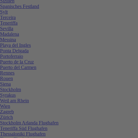
Sizilien
Spanisches Festland
Sylt
Terceira
Teneriffa
Sevilla
Madalena
Messina
Playa del Ingles
Ponta Delgada
Portoferraio
Puerto de la Cruz
Puerto del Carmen
Rennes
Rouen
Siena
Stockholm
Syrakus
Weil am Rhein
Wien
Zagreb
Zürich
Stockholm Arlanda Flughafen
Teneriffa Süd Flughafen
Thessaloniki Flughafen