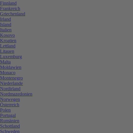
Finnland
Frankreich
Griechenland
Irland
Island
Italien
Kosovo
Kroatien
Lettland
Litauen
Luxemburg
Malta
Moldawien
Monaco
Montenegro
Niederlande
Nordirland
Nordmazedonien
Norwegen
Österreich
Polen
Portugal
Rumänien
Schottland
Schweden