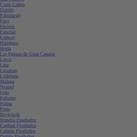
Costa Calma
Dublin
Edinburgh
Faro
Florenz
Funchal
Galway
Hamburg
Horta
Las Palmas de Gran Canaria
Lecce
Linz
Lissabon
Ljubljana
Malaga
Neapel
Oslo
Palermo
Palma
Porto
Reykjavík
Brindisi Flughafen
Cagliari Flughafen
Catania Flughafen
Dublin Flughafen