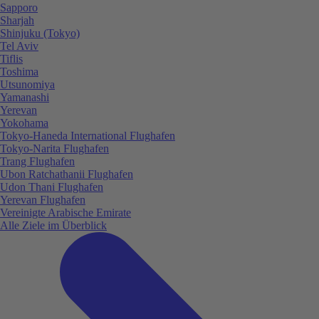
Sapporo
Sharjah
Shinjuku (Tokyo)
Tel Aviv
Tiflis
Toshima
Utsunomiya
Yamanashi
Yerevan
Yokohama
Tokyo-Haneda International Flughafen
Tokyo-Narita Flughafen
Trang Flughafen
Ubon Ratchathanii Flughafen
Udon Thani Flughafen
Yerevan Flughafen
Vereinigte Arabische Emirate
Alle Ziele im Überblick