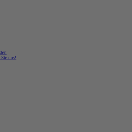
lden
 Sie uns!