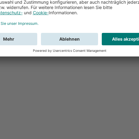
Feedback
Sie haben Fr
Buchung?