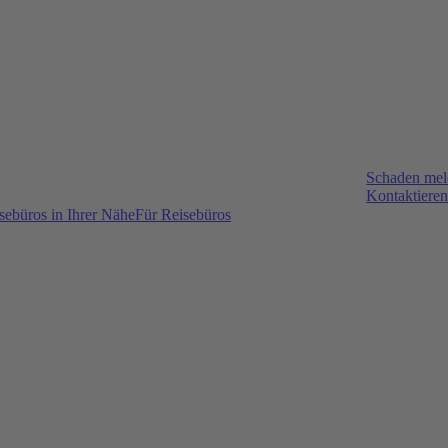
Schaden me
Kontaktieren
sebüros in Ihrer Nähe
Für Reisebüros