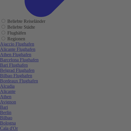
Beliebte Reiseländer
Beliebte Städte
Flughäfen
Regionen
Ajaccio Flughafen
Alicante Flughafen
Athen Flughafen
Barcelona Flughafen
Bari Flughafen
Belgrad Flughafen
Bilbao Flughafen
Bordeaux Flughafen
Alcudia
Alicante
Athen
Avignon
Bari
Berlin
Bilbao
Bologna
Cala d'Or