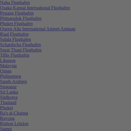
Naha Flughafen
Osaka Kansai International Flughafen
Penang Flughafen
Phitsanulok Flughafen
Phuket Flughafen
Queen Alia International Airport Amman
Riad Flughafen
Salala Flughafen
Schardscha Flughafen
Surat Thani Flughafen
Tiflis Flughafen
Libanon
Malaysia
Oman
Philippinen
Saudi-Arabien
Singapur
Sri Lanka
Südkorea
Thailand
Phuket
Ra's al-Chaima
Rayong
Rishon Letzion
Samui