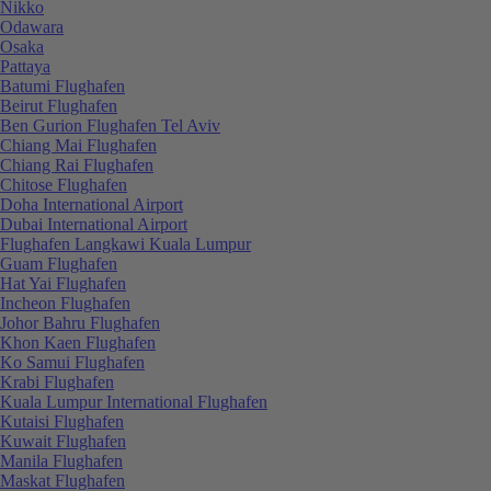
Nikko
Odawara
Osaka
Pattaya
Batumi Flughafen
Beirut Flughafen
Ben Gurion Flughafen Tel Aviv
Chiang Mai Flughafen
Chiang Rai Flughafen
Chitose Flughafen
Doha International Airport
Dubai International Airport
Flughafen Langkawi Kuala Lumpur
Guam Flughafen
Hat Yai Flughafen
Incheon Flughafen
Johor Bahru Flughafen
Khon Kaen Flughafen
Ko Samui Flughafen
Krabi Flughafen
Kuala Lumpur International Flughafen
Kutaisi Flughafen
Kuwait Flughafen
Manila Flughafen
Maskat Flughafen