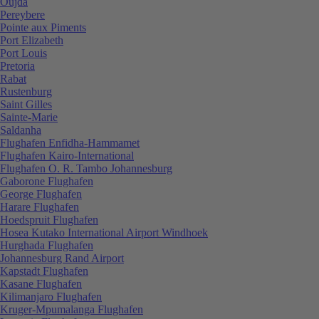
Oujda
Pereybere
Pointe aux Piments
Port Elizabeth
Port Louis
Pretoria
Rabat
Rustenburg
Saint Gilles
Sainte-Marie
Saldanha
Flughafen Enfidha-Hammamet
Flughafen Kairo-International
Flughafen O. R. Tambo Johannesburg
Gaborone Flughafen
George Flughafen
Harare Flughafen
Hoedspruit Flughafen
Hosea Kutako International Airport Windhoek
Hurghada Flughafen
Johannesburg Rand Airport
Kapstadt Flughafen
Kasane Flughafen
Kilimanjaro Flughafen
Kruger-Mpumalanga Flughafen