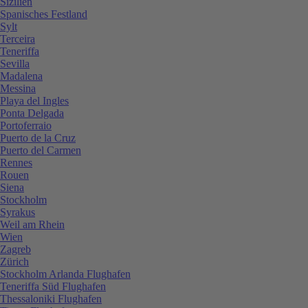
Sizilien
Spanisches Festland
Sylt
Terceira
Teneriffa
Sevilla
Madalena
Messina
Playa del Ingles
Ponta Delgada
Portoferraio
Puerto de la Cruz
Puerto del Carmen
Rennes
Rouen
Siena
Stockholm
Syrakus
Weil am Rhein
Wien
Zagreb
Zürich
Stockholm Arlanda Flughafen
Teneriffa Süd Flughafen
Thessaloniki Flughafen