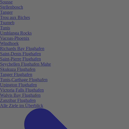
Sousse
Stellenbosch
Tanger
Trou aux Biches
Tsumeb
Tunis
Umhlanga Rocks
Vacoas-Phoenix
Windhoek
Richards Bay Flughafen
Saint-Denis Flughafen
Saint-Pierre Flughafen
Seychellen Flughafen Mahe
Skukuza Flughafen
Tanger Flughafen
Tunis-Carthage Flughafen
Upington Flughafen
Victoria Falls Flughafen
Walvis Bay Flughafen
Zanzibar Flughafen
Alle Ziele im Überblick