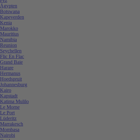
Fez
Ägypten
Botswana
Kapeverden
Kenia
Marokko
Mauritius
Namibia
Reunion
Seychellen
Flic En Flac
Grand Baie
Harare
Hermanus
Hoedspruit
Johannesburg
Kairo
Kapstadt
Katima Mulilo
Le Morne
Le Port
Lüderitz
Marrakesch
Mombasa
Nairobi