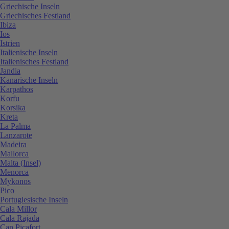
Griechische Inseln
Griechisches Festland
Ibiza
Ios
Istrien
Italienische Inseln
Italienisches Festland
Jandia
Kanarische Inseln
Karpathos
Korfu
Korsika
Kreta
La Palma
Lanzarote
Madeira
Mallorca
Malta (Insel)
Menorca
Mykonos
Pico
Portugiesische Inseln
Cala Millor
Cala Rajada
Can Picafort