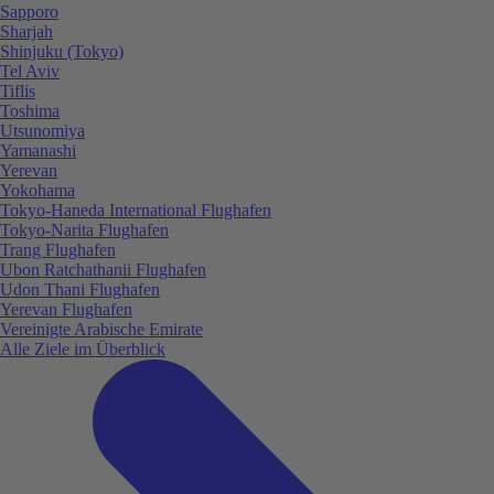
Sapporo
Sharjah
Shinjuku (Tokyo)
Tel Aviv
Tiflis
Toshima
Utsunomiya
Yamanashi
Yerevan
Yokohama
Tokyo-Haneda International Flughafen
Tokyo-Narita Flughafen
Trang Flughafen
Ubon Ratchathanii Flughafen
Udon Thani Flughafen
Yerevan Flughafen
Vereinigte Arabische Emirate
Alle Ziele im Überblick