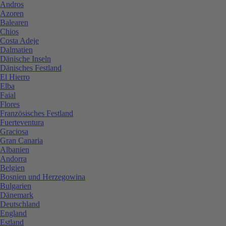
Andros
Azoren
Balearen
Chios
Costa Adeje
Dalmatien
Dänische Inseln
Dänisches Festland
El Hierro
Elba
Faial
Flores
Französisches Festland
Fuerteventura
Graciosa
Gran Canaria
Albanien
Andorra
Belgien
Bosnien und Herzegowina
Bulgarien
Dänemark
Deutschland
England
Estland