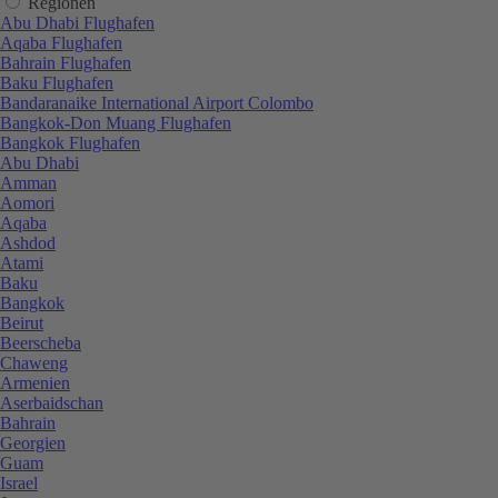
Regionen
Abu Dhabi Flughafen
Aqaba Flughafen
Bahrain Flughafen
Baku Flughafen
Bandaranaike International Airport Colombo
Bangkok-Don Muang Flughafen
Bangkok Flughafen
Abu Dhabi
Amman
Aomori
Aqaba
Ashdod
Atami
Baku
Bangkok
Beirut
Beerscheba
Chaweng
Armenien
Aserbaidschan
Bahrain
Georgien
Guam
Israel