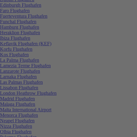
Edinburgh Flughafen
Faro Flughafen
Fuerteventura Flughafen
Funchal Flughafen
Hamburg Flughafen
Heraklion Flughafen
Ibiza Flughafen
Keflavik Flughafen (KEF)
Korfu Flughafen
Kos Flughafen
La Palma Flughafen
Lamezia Terme Flughafen
Lanzarote Flughafen
Larnaka Flughafen
Las Palmas Flughafen
Lissabon Flughafen
London Heathrow Flughafen
Madrid Flughafen
Malaga Flughafen
Malta International Airport
Menorca Flughafen
Neapel Flughafen
Nizza Flughafen
Olbia Flughafen