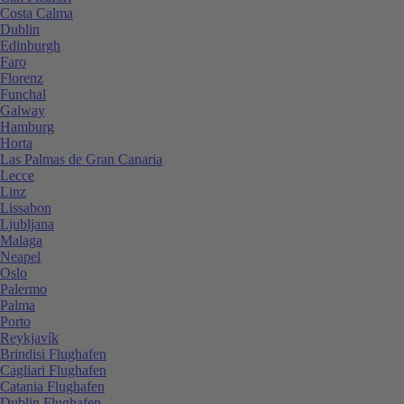
Costa Calma
Dublin
Edinburgh
Faro
Florenz
Funchal
Galway
Hamburg
Horta
Las Palmas de Gran Canaria
Lecce
Linz
Lissabon
Ljubljana
Malaga
Neapel
Oslo
Palermo
Palma
Porto
Reykjavík
Brindisi Flughafen
Cagliari Flughafen
Catania Flughafen
Dublin Flughafen