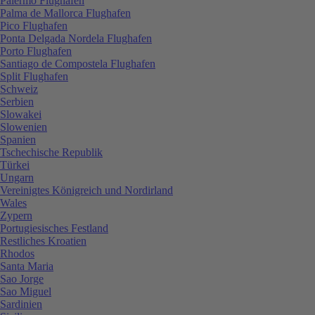
Palermo Flughafen
Palma de Mallorca Flughafen
Pico Flughafen
Ponta Delgada Nordela Flughafen
Porto Flughafen
Santiago de Compostela Flughafen
Split Flughafen
Schweiz
Serbien
Slowakei
Slowenien
Spanien
Tschechische Republik
Türkei
Ungarn
Vereinigtes Königreich und Nordirland
Wales
Zypern
Portugiesisches Festland
Restliches Kroatien
Rhodos
Santa Maria
Sao Jorge
Sao Miguel
Sardinien