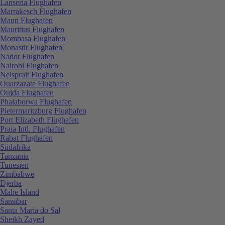
Lanseria Flughafen
Marrakesch Flughafen
Maun Flughafen
Mauritius Flughafen
Mombasa Flughafen
Monastir Flughafen
Nador Flughafen
Nairobi Flughafen
Nelspruit Flughafen
Ouarzazate Flughafen
Oujda Flughafen
Phalaborwa Flughafen
Pietermaritzburg Flughafen
Port Elizabeth Flughafen
Praia Intl. Flughafen
Rabat Flughafen
Südafrika
Tanzania
Tunesien
Zimbabwe
Djerba
Mahe Island
Sansibar
Santa Maria do Sal
Sheikh Zayed