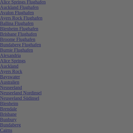
Alice Springs Flughafen
Auckland Flughafen
Avalon Flughafen
Ayers Rock Flughafen
Ballina Flughafen
Blenheim Flughafen
Brisbane Flughafen
Broome Flughafen
Bundaberg Flughafen
Burnie Flughafen
Alexandria
Alice Springs
Auckland
Ayers Rock
Bayswater
Australien
Neuseeland
Neuseeland Nordinsel
Neuseeland Südinsel
Blenheim
Brendale
Brisbane
Bunbury
Bundaberg
Cairns