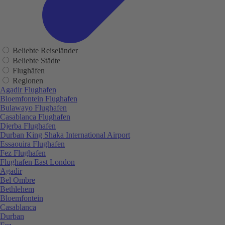
Beliebte Reiseländer
Beliebte Städte
Flughäfen
Regionen
Agadir Flughafen
Bloemfontein Flughafen
Bulawayo Flughafen
Casablanca Flughafen
Djerba Flughafen
Durban King Shaka International Airport
Essaouira Flughafen
Fez Flughafen
Flughafen East London
Agadir
Bel Ombre
Bethlehem
Bloemfontein
Casablanca
Durban