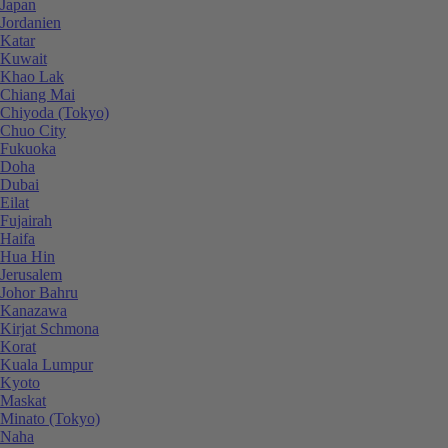
Japan
Jordanien
Katar
Kuwait
Khao Lak
Chiang Mai
Chiyoda (Tokyo)
Chuo City
Fukuoka
Doha
Dubai
Eilat
Fujairah
Haifa
Hua Hin
Jerusalem
Johor Bahru
Kanazawa
Kirjat Schmona
Korat
Kuala Lumpur
Kyoto
Maskat
Minato (Tokyo)
Naha