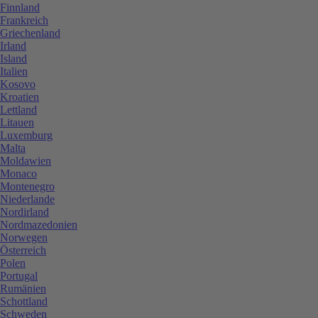
Finnland
Frankreich
Griechenland
Irland
Island
Italien
Kosovo
Kroatien
Lettland
Litauen
Luxemburg
Malta
Moldawien
Monaco
Montenegro
Niederlande
Nordirland
Nordmazedonien
Norwegen
Österreich
Polen
Portugal
Rumänien
Schottland
Schweden