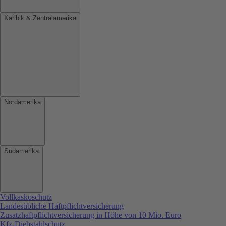
Karibik & Zentralamerika
Nordamerika
Südamerika
Vollkaskoschutz
Landesübliche Haftpflichtversicherung
Zusatzhaftpflichtversicherung in Höhe von 10 Mio. Euro
Kfz-Diebstahlschutz