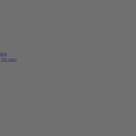
lden
 Sie uns!