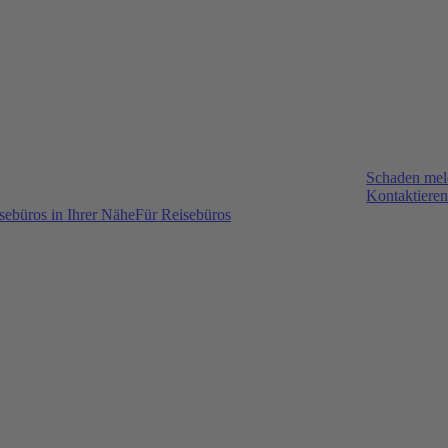
Schaden me
Kontaktieren
sebüros in Ihrer Nähe
Für Reisebüros