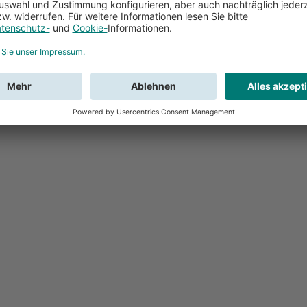
Feedback
Sie haben Fr
Buchung?