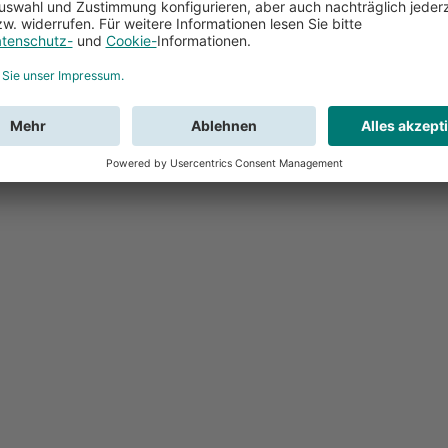
Feedback
Sie haben Fr
Buchung?