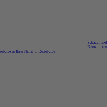
Schaden me
Kontaktieren
sebüros in Ihrer Nähe
Für Reisebüros