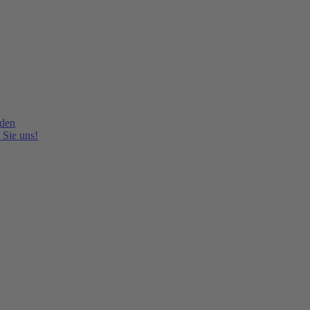
lden
 Sie uns!