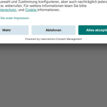
Feedback
Sie haben Fr
Buchung?