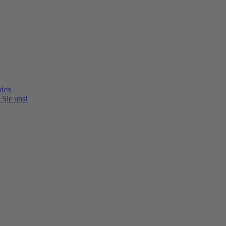
lden
 Sie uns!