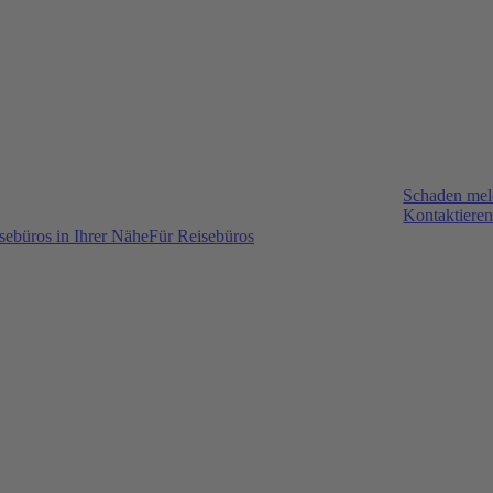
Schaden me
Kontaktieren
sebüros in Ihrer Nähe
Für Reisebüros