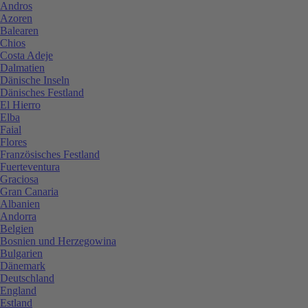
Andros
Azoren
Balearen
Chios
Costa Adeje
Dalmatien
Dänische Inseln
Dänisches Festland
El Hierro
Elba
Faial
Flores
Französisches Festland
Fuerteventura
Graciosa
Gran Canaria
Albanien
Andorra
Belgien
Bosnien und Herzegowina
Bulgarien
Dänemark
Deutschland
England
Estland