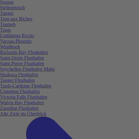
Sousse
Stellenbosch
Tanger
Trou aux Biches
Tsumeb
Tunis
Umhlanga Rocks
Vacoas-Phoenix
Windhoek
Richards Bay Flughafen
Saint-Denis Flughafen
Saint-Pierre Flughafen
Seychellen Flughafen Mahe
Skukuza Flughafen
Tanger Flughafen
Tunis-Carthage Flughafen
Upington Flughafen
Victoria Falls Flughafen
Walvis Bay Flughafen
Zanzibar Flughafen
Alle Ziele im Überblick