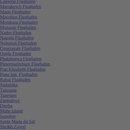
Lanseria Flughafen
Marrakesch Flughafen
Maun Flughafen
Mauritius Flughafen
Mombasa Flughafen
Monastir Flughafen
Nador Flughafen
Nairobi Flughafen
Nelspruit Flughafen
Ouarzazate Flughafen
Oujda Flughafen
Phalaborwa Flughafen
Pietermaritzburg Flughafen
Port Elizabeth Flughafen
Praia Intl. Flughafen
Rabat Flughafen
Südafrika
Tanzania
Tunesien
Zimbabwe
Djerba
Mahe Island
Sansibar
Santa Maria do Sal
Sheikh Zayed