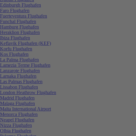
Edinburgh Flughafen
Faro Flughafen
Fuerteventura Flughafen
Funchal Flughafen
Hamburg Flughafen
Heraklion Flughafen
Ibiza Flughafen
Keflavik Flughafen (KEF)
Korfu Flughafen
Kos Flughafen
La Palma Flughafen
Lamezia Terme Flughafen
Lanzarote Flughafen
Larnaka Flughafen
Las Palmas Flughafen
Lissabon Flughafen
London Heathrow Flughafen
Madrid Flughafen
Malaga Flughafen
Malta International Airport
Menorca Flughafen
Neapel Flughafen
Nizza Flughafen
Olbia Flughafen