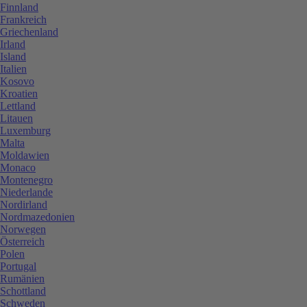
Finnland
Frankreich
Griechenland
Irland
Island
Italien
Kosovo
Kroatien
Lettland
Litauen
Luxemburg
Malta
Moldawien
Monaco
Montenegro
Niederlande
Nordirland
Nordmazedonien
Norwegen
Österreich
Polen
Portugal
Rumänien
Schottland
Schweden