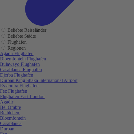
Beliebte Reiseländer
Beliebte Städte
Flughäfen
Regionen
Agadir Flughafen
Bloemfontein Flughafen
Bulawayo Flughafen
Casablanca Flughafen
Djerba Flughafen
Durban King Shaka International Airport
Essaouira Flughafen
Fez Flughafen
Flughafen East London
Agadir
Bel Ombre
Bethlehem
Bloemfontein
Casablanca
Durban