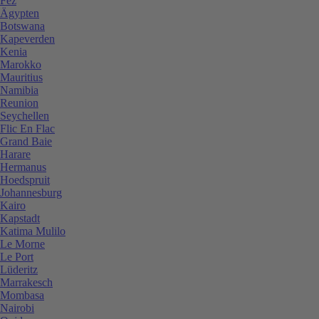
Fez
Ägypten
Botswana
Kapeverden
Kenia
Marokko
Mauritius
Namibia
Reunion
Seychellen
Flic En Flac
Grand Baie
Harare
Hermanus
Hoedspruit
Johannesburg
Kairo
Kapstadt
Katima Mulilo
Le Morne
Le Port
Lüderitz
Marrakesch
Mombasa
Nairobi