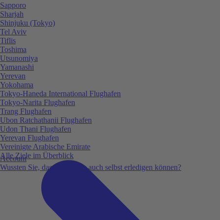
Sapporo
Sharjah
Shinjuku (Tokyo)
Tel Aviv
Tiflis
Toshima
Utsunomiya
Yamanashi
Yerevan
Yokohama
Tokyo-Haneda International Flughafen
Tokyo-Narita Flughafen
Trang Flughafen
Ubon Ratchathanii Flughafen
Udon Thani Flughafen
Yerevan Flughafen
Vereinigte Arabische Emirate
Alle Ziele im Überblick
Account
Wussten Sie, dass Sie vieles auch selbst erledigen können?