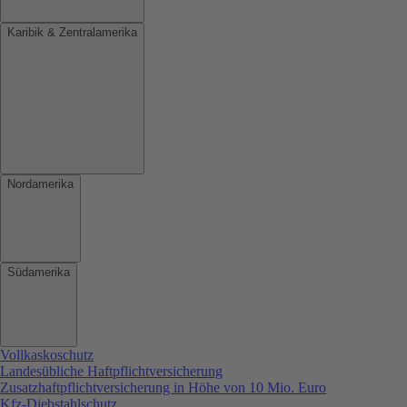
Karibik & Zentralamerika
Nordamerika
Südamerika
Vollkaskoschutz
Landesübliche Haftpflichtversicherung
Zusatzhaftpflichtversicherung in Höhe von 10 Mio. Euro
Kfz-Diebstahlschutz