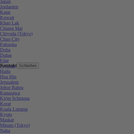
Japan
Jordanien
Katar
Kuwait
Khao Lak
Chiang Mai
Chiyoda (Tokyo)
Chuo City
Fukuoka
Doha
Dubai
Eilat
Kontakt
Fujairah
Schließen
Haifa
Hua Hin
Jerusalem
Johor Bahru
Kanazawa
Kirjat Schmona
Korat
Kuala Lumpur
Kyoto
Maskat
Minato (Tokyo)
Naha