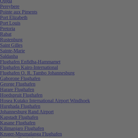
Oujda
Pereybere
Pointe aux Piments
Port Elizabeth
Port Louis
Pretoria
Rabat
Rustenburg
Saint Gilles
Sainte-Marie
Saldanha
Flughafen Enfidha-Hammamet
Flughafen Kairo-International
Flughafen O. R. Tambo Johannesburg
Gaborone Flughafen
George Flughafen
Harare Flughafen
Hoedspruit Flughafen
Hosea Kutako International Airport Windhoek
Hurghada Flughafen
Johannesburg Rand Airport
Kapstadt Flughafen
Kasane Flughafen
Kilimanjaro Flughafen
Kruger-Mpumalanga Flughafen