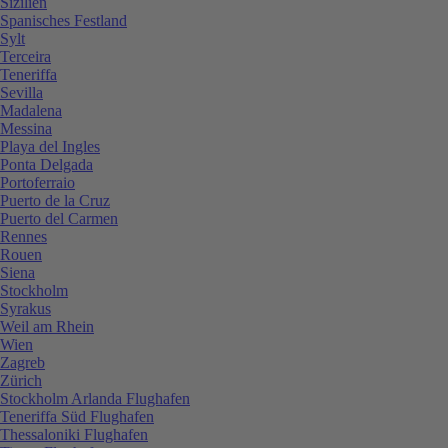
Sizilien
Spanisches Festland
Sylt
Terceira
Teneriffa
Sevilla
Madalena
Messina
Playa del Ingles
Ponta Delgada
Portoferraio
Puerto de la Cruz
Puerto del Carmen
Rennes
Rouen
Siena
Stockholm
Syrakus
Weil am Rhein
Wien
Zagreb
Zürich
Stockholm Arlanda Flughafen
Teneriffa Süd Flughafen
Thessaloniki Flughafen