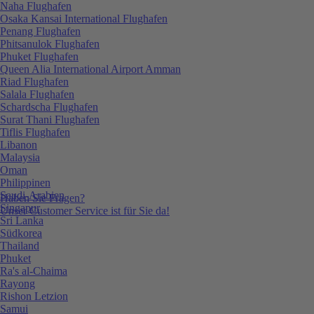
Naha Flughafen
Osaka Kansai International Flughafen
Penang Flughafen
Phitsanulok Flughafen
Phuket Flughafen
Queen Alia International Airport Amman
Riad Flughafen
Salala Flughafen
Schardscha Flughafen
Surat Thani Flughafen
Tiflis Flughafen
Libanon
Malaysia
Oman
Philippinen
Saudi-Arabien
Haben Sie Fragen?
Singapur
Unser Customer Service ist für Sie da!
Sri Lanka
Südkorea
Thailand
Phuket
Ra's al-Chaima
Rayong
Rishon Letzion
Samui