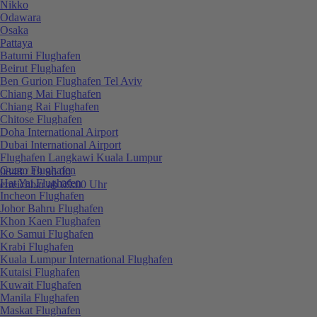
Nikko
Odawara
Osaka
Pattaya
Batumi Flughafen
Beirut Flughafen
Ben Gurion Flughafen Tel Aviv
Chiang Mai Flughafen
Chiang Rai Flughafen
Chitose Flughafen
Doha International Airport
Dubai International Airport
Flughafen Langkawi Kuala Lumpur
Guam Flughafen
0848 / 19 96 00
Hat Yai Flughafen
erreichbar ab 09:00 Uhr
Incheon Flughafen
Johor Bahru Flughafen
Khon Kaen Flughafen
Ko Samui Flughafen
Krabi Flughafen
Kuala Lumpur International Flughafen
Kutaisi Flughafen
Kuwait Flughafen
Manila Flughafen
Maskat Flughafen