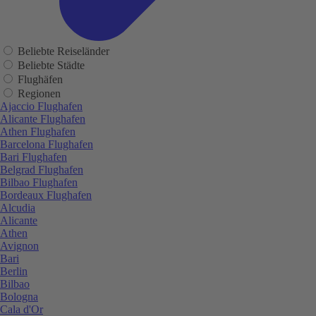
Beliebte Reiseländer
Beliebte Städte
Flughäfen
Regionen
Ajaccio Flughafen
Alicante Flughafen
Athen Flughafen
Barcelona Flughafen
Bari Flughafen
Belgrad Flughafen
Bilbao Flughafen
Bordeaux Flughafen
Alcudia
Alicante
Athen
Avignon
Bari
Berlin
Bilbao
Bologna
Cala d'Or