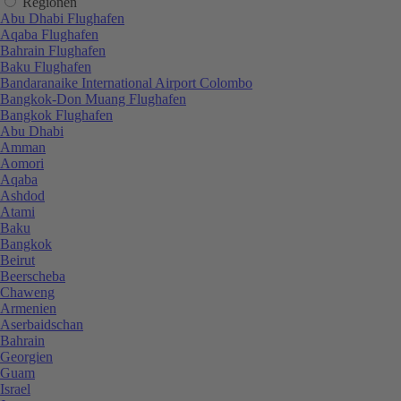
Regionen
Abu Dhabi Flughafen
Aqaba Flughafen
Bahrain Flughafen
Baku Flughafen
Bandaranaike International Airport Colombo
Bangkok-Don Muang Flughafen
Bangkok Flughafen
Abu Dhabi
Amman
Aomori
Aqaba
Ashdod
Atami
Baku
Bangkok
Beirut
Beerscheba
Chaweng
Armenien
Aserbaidschan
Bahrain
Georgien
Guam
Israel