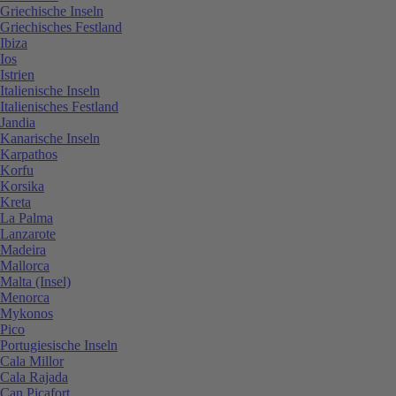
Griechische Inseln
Griechisches Festland
Ibiza
Ios
Istrien
Italienische Inseln
Italienisches Festland
Jandia
Kanarische Inseln
Karpathos
Korfu
Korsika
Kreta
La Palma
Lanzarote
Madeira
Mallorca
Malta (Insel)
Menorca
Mykonos
Pico
Portugiesische Inseln
Cala Millor
Cala Rajada
Can Picafort