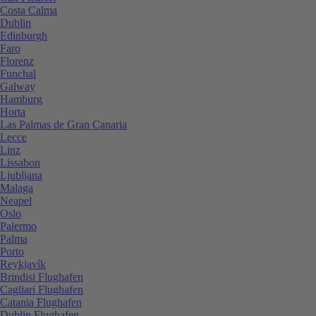
Costa Calma
Dublin
Edinburgh
Faro
Florenz
Funchal
Galway
Hamburg
Horta
Las Palmas de Gran Canaria
Lecce
Linz
Lissabon
Ljubljana
Malaga
Neapel
Oslo
Palermo
Palma
Porto
Reykjavík
Brindisi Flughafen
Cagliari Flughafen
Catania Flughafen
Dublin Flughafen