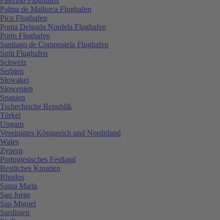
Palermo Flughafen
Palma de Mallorca Flughafen
Pico Flughafen
Ponta Delgada Nordela Flughafen
Porto Flughafen
Santiago de Compostela Flughafen
Split Flughafen
Schweiz
Serbien
Slowakei
Slowenien
Spanien
Tschechische Republik
Türkei
Ungarn
Vereinigtes Königreich und Nordirland
Wales
Zypern
Portugiesisches Festland
Restliches Kroatien
Rhodos
Santa Maria
Sao Jorge
Sao Miguel
Sardinien