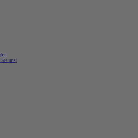
lden
 Sie uns!