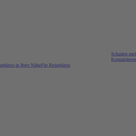
Schaden me
Kontaktieren
sebüros in Ihrer Nähe
Für Reisebüros