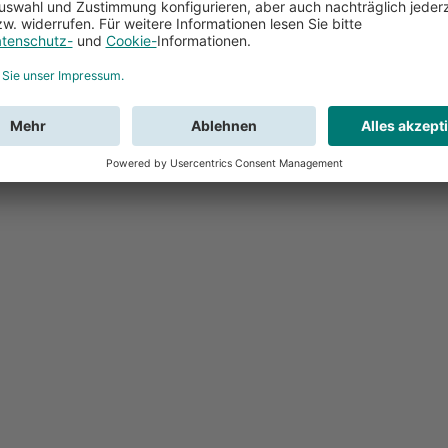
Feedback
Sie haben Fr
Buchung?