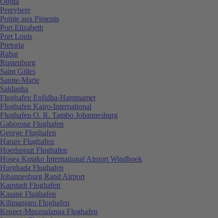
Oujda
Pereybere
Pointe aux Piments
Port Elizabeth
Port Louis
Pretoria
Rabat
Rustenburg
Saint Gilles
Sainte-Marie
Saldanha
Flughafen Enfidha-Hammamet
Flughafen Kairo-International
Flughafen O. R. Tambo Johannesburg
Gaborone Flughafen
George Flughafen
Harare Flughafen
Hoedspruit Flughafen
Hosea Kutako International Airport Windhoek
Hurghada Flughafen
Johannesburg Rand Airport
Kapstadt Flughafen
Kasane Flughafen
Kilimanjaro Flughafen
Kruger-Mpumalanga Flughafen