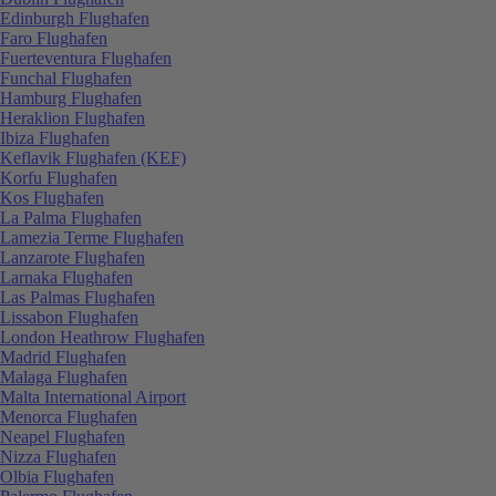
Edinburgh Flughafen
Faro Flughafen
Fuerteventura Flughafen
Funchal Flughafen
Hamburg Flughafen
Heraklion Flughafen
Ibiza Flughafen
Keflavik Flughafen (KEF)
Korfu Flughafen
Kos Flughafen
La Palma Flughafen
Lamezia Terme Flughafen
Lanzarote Flughafen
Larnaka Flughafen
Las Palmas Flughafen
Lissabon Flughafen
London Heathrow Flughafen
Madrid Flughafen
Malaga Flughafen
Malta International Airport
Menorca Flughafen
Neapel Flughafen
Nizza Flughafen
Olbia Flughafen