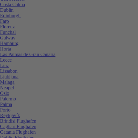
Costa Calma
Dublin
Edinburgh
Faro
Florenz
Funchal
Galway
Hamburg
Horta
Las Palmas de Gran Canaria
Lecce
Linz
Lissabon
Ljubljana
Malaga
Neapel
Oslo
Palermo
Palma
Porto
Reykjavík
Brindisi Flughafen
Cagliari Flughafen
Catania Flughafen
Dublin Flughafen