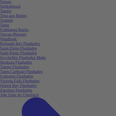
Sousse
Stellenbosch
Tanger
Trou aux Biches
Tsumeb
Tunis
Umhlanga Rocks
Vacoas-Phoenix
Windhoek
Richards Bay Flughafen
Saint-Denis Flughafen
Saint-Pierre Flughafen
Seychellen Flughafen Mahe
Skukuza Flughafen
Tanger Flughafen
Tunis-Carthage Flughafen
Upington Flughafen
Victoria Falls Flughafen
Walvis Bay Flughafen
Zanzibar Flughafen
Alle Ziele im Überblick