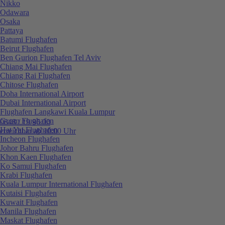
Nikko
Odawara
Osaka
Pattaya
Batumi Flughafen
Beirut Flughafen
Ben Gurion Flughafen Tel Aviv
Chiang Mai Flughafen
Chiang Rai Flughafen
Chitose Flughafen
Doha International Airport
Dubai International Airport
Flughafen Langkawi Kuala Lumpur
Guam Flughafen
0848 / 19 96 00
Hat Yai Flughafen
erreichbar ab 10:00 Uhr
Incheon Flughafen
Johor Bahru Flughafen
Khon Kaen Flughafen
Ko Samui Flughafen
Krabi Flughafen
Kuala Lumpur International Flughafen
Kutaisi Flughafen
Kuwait Flughafen
Manila Flughafen
Maskat Flughafen