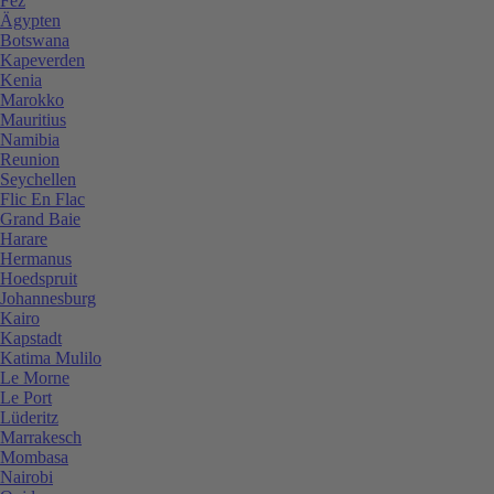
Fez
Ägypten
Botswana
Kapeverden
Kenia
Marokko
Mauritius
Namibia
Reunion
Seychellen
Flic En Flac
Grand Baie
Harare
Hermanus
Hoedspruit
Johannesburg
Kairo
Kapstadt
Katima Mulilo
Le Morne
Le Port
Lüderitz
Marrakesch
Mombasa
Nairobi