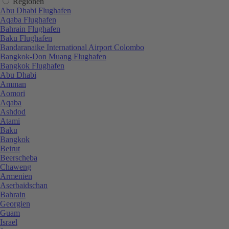
Regionen
Abu Dhabi Flughafen
Aqaba Flughafen
Bahrain Flughafen
Baku Flughafen
Bandaranaike International Airport Colombo
Bangkok-Don Muang Flughafen
Bangkok Flughafen
Abu Dhabi
Amman
Aomori
Aqaba
Ashdod
Atami
Baku
Bangkok
Beirut
Beerscheba
Chaweng
Armenien
Aserbaidschan
Bahrain
Georgien
Guam
Israel