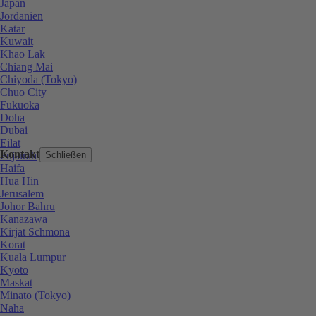
Japan
Jordanien
Katar
Kuwait
Khao Lak
Chiang Mai
Chiyoda (Tokyo)
Chuo City
Fukuoka
Doha
Dubai
Eilat
Kontakt
Fujairah
Schließen
Haifa
Hua Hin
Jerusalem
Johor Bahru
Kanazawa
Kirjat Schmona
Korat
Kuala Lumpur
Kyoto
Maskat
Minato (Tokyo)
Naha