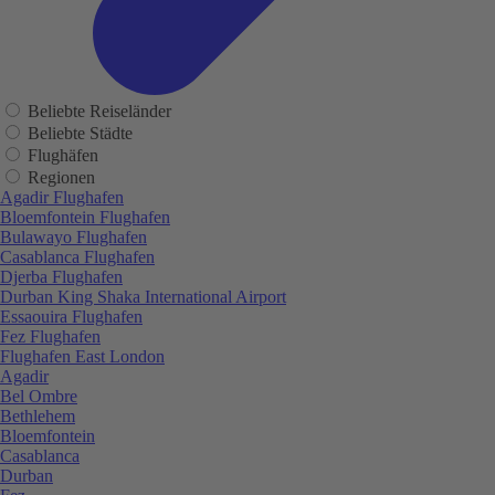
Beliebte Reiseländer
Beliebte Städte
Flughäfen
Regionen
Agadir Flughafen
Bloemfontein Flughafen
Bulawayo Flughafen
Casablanca Flughafen
Djerba Flughafen
Durban King Shaka International Airport
Essaouira Flughafen
Fez Flughafen
Flughafen East London
Agadir
Bel Ombre
Bethlehem
Bloemfontein
Casablanca
Durban