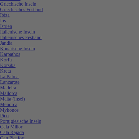
Griechische Inseln
Griechisches Festland
Ibiza
Ios
Istrien
Italienische Inseln
Italienisches Festland
Jandia
Kanarische Inseln
Karpathos
Korfu
Korsika
Kreta
La Palma
Lanzarote
Madeira
Mallorca
Malta (Insel)
Menorca
Mykonos
Pico
Portugiesische Inseln
Cala Millor
Cala Rajada
Can Picafort