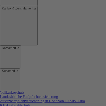
Karibik & Zentralamerika
Nordamerika
Südamerika
Vollkaskoschutz
Landesübliche Haftpflichtversicherung
Zusatzhaftpflichtversicherung in Höhe von 10 Mio. Euro
Kfz-Diebstahlschutz