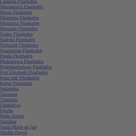
Lanseria Flughafen
Marrakesch Flughafen
Maun Flughafen
Mauritius Flughafen
Mombasa Flughafen
Monastir Flughafen
Nador Flughafen
Nairobi Flughafen
Nelspruit Flughafen
Ouarzazate Flughafen
Oujda Flughafen
Phalaborwa Flughafen
Pietermaritzburg Flughafen
Port Elizabeth Flughafen
Praia Intl. Flughafen
Rabat Flughafen
Südafrika
Tanzania
Tunesien
Zimbabwe
Djerba
Mahe Island
Sansibar
Santa Maria do Sal
Sheikh Zayed