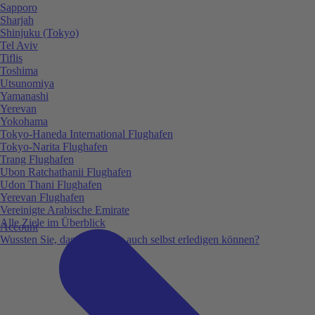
Sapporo
Sharjah
Shinjuku (Tokyo)
Tel Aviv
Tiflis
Toshima
Utsunomiya
Yamanashi
Yerevan
Yokohama
Tokyo-Haneda International Flughafen
Tokyo-Narita Flughafen
Trang Flughafen
Ubon Ratchathanii Flughafen
Udon Thani Flughafen
Yerevan Flughafen
Vereinigte Arabische Emirate
Alle Ziele im Überblick
Account
Wussten Sie, dass Sie vieles auch selbst erledigen können?