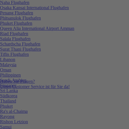
Naha Flughafen
Osaka Kansai International Flughafen
Penang Flughafen
Phitsanulok Flughafen
Phuket Flughafen
Queen Alia International Airport Amman
Riad Flughafen
Salala Flughafen
Schardscha Flughafen
Surat Thani Flughafen
Tiflis Flughafen
Libanon
Malaysia
Oman
Philippinen
Saudi-Arabien
Haben Sie Fragen?
Singapur
Unser Customer Service ist für Sie da!
Sri Lanka
Südkorea
Thailand
Phuket
Ra's al-Chaima
Rayong
Rishon Letzion
Samui