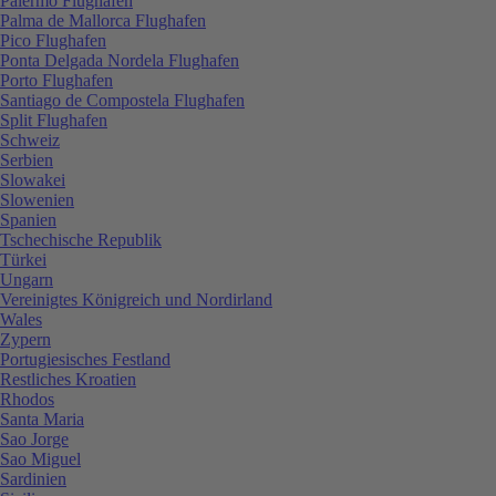
Palermo Flughafen
Palma de Mallorca Flughafen
Pico Flughafen
Ponta Delgada Nordela Flughafen
Porto Flughafen
Santiago de Compostela Flughafen
Split Flughafen
Schweiz
Serbien
Slowakei
Slowenien
Spanien
Tschechische Republik
Türkei
Ungarn
Vereinigtes Königreich und Nordirland
Wales
Zypern
Portugiesisches Festland
Restliches Kroatien
Rhodos
Santa Maria
Sao Jorge
Sao Miguel
Sardinien