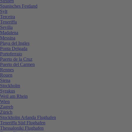
Sizilien
Spanisches Festland
Sylt
Terceira
Teneriffa
Sevilla
Madalena
Messina
Playa del Ingles
Ponta Delgada
Portoferraio
Puerto de la Cruz
Puerto del Carmen
Rennes
Rouen
Siena
Stockholm
Syrakus
Weil am Rhein
Wien
Zagreb
Zürich
Stockholm Arlanda Flughafen
Teneriffa Süd Flughafen
Thessaloniki Flughafen