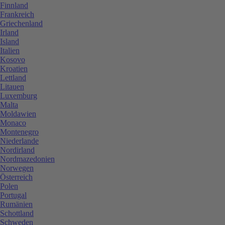
Finnland
Frankreich
Griechenland
Irland
Island
Italien
Kosovo
Kroatien
Lettland
Litauen
Luxemburg
Malta
Moldawien
Monaco
Montenegro
Niederlande
Nordirland
Nordmazedonien
Norwegen
Österreich
Polen
Portugal
Rumänien
Schottland
Schweden