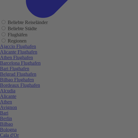
Beliebte Reiseländer
Beliebte Städte
Flughäfen
Regionen
Ajaccio Flughafen
Alicante Flughafen
Athen Flughafen
Barcelona Flughafen
Bari Flughafen
Belgrad Flughafen
Bilbao Flughafen
Bordeaux Flughafen
Alcudia
Alicante
Athen
Avignon
Bari
Berlin
Bilbao
Bologna
Cala d'Or