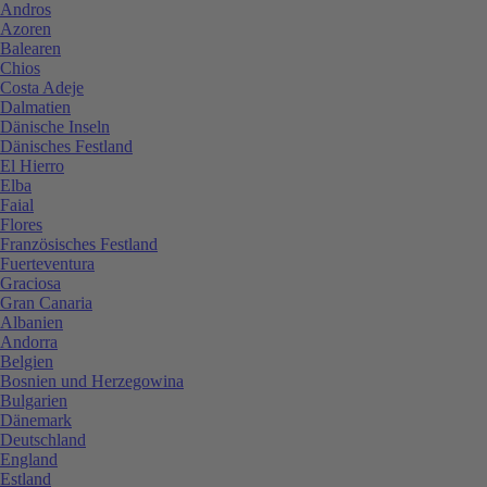
Andros
Azoren
Balearen
Chios
Costa Adeje
Dalmatien
Dänische Inseln
Dänisches Festland
El Hierro
Elba
Faial
Flores
Französisches Festland
Fuerteventura
Graciosa
Gran Canaria
Albanien
Andorra
Belgien
Bosnien und Herzegowina
Bulgarien
Dänemark
Deutschland
England
Estland