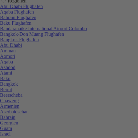
Regionen
Abu Dhabi Flughafen
Aqaba Flughafen
Bahrain Flughafen
Baku Flughafen
Bandaranaike International Airport Colombo
Bangkok-Don Muang Flughafen
Bangkok Flughafen
Abu Dhabi
Amman
Aomori
Aqaba
Ashdod
Atami
Baku
Bangkok
Beirut
Beerscheba
Chaweng
Armenien
Aserbaidschan
Bahrain
Georgien
Guam
Israel