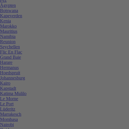
Fez
Ägypten
Botswana
Kapeverden
Kenia
Marokko
Mauritius
Namibia
Reunion
Seychellen
Flic En Flac
Grand Baie
Harare
Hermanus
Hoedspruit
Johannesburg
Kairo
Kapstadt
Katima Mulilo
Le Morne
Le Port
Lüderitz
Marrakesch
Mombasa
Nairobi