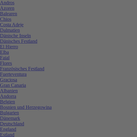
Andros
Azoren
Balearen
Chios
Costa Adeje
Dalmatien
Dänische Inseln
Dänisches Festland
El Hierro
Elba
Faial
Flores
Französisches Festland
Fuerteventura
Graciosa
Gran Canaria
Albanien
Andorra
Belgien
Bosnien und Herzegowina
Bulgarien
Dänemark
Deutschland
England
Estland