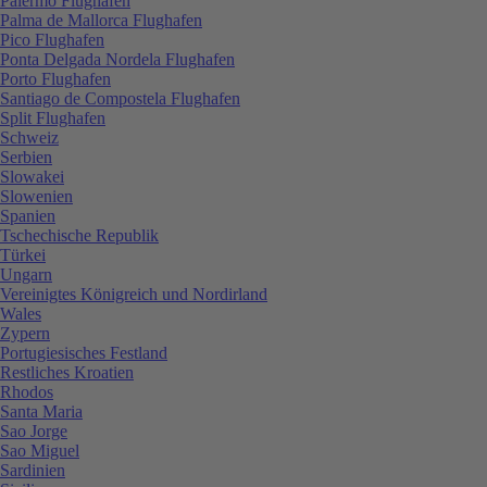
Palermo Flughafen
Palma de Mallorca Flughafen
Pico Flughafen
Ponta Delgada Nordela Flughafen
Porto Flughafen
Santiago de Compostela Flughafen
Split Flughafen
Schweiz
Serbien
Slowakei
Slowenien
Spanien
Tschechische Republik
Türkei
Ungarn
Vereinigtes Königreich und Nordirland
Wales
Zypern
Portugiesisches Festland
Restliches Kroatien
Rhodos
Santa Maria
Sao Jorge
Sao Miguel
Sardinien