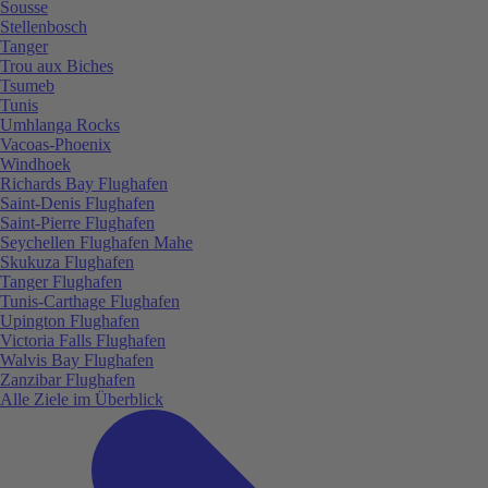
Sousse
Stellenbosch
Tanger
Trou aux Biches
Tsumeb
Tunis
Umhlanga Rocks
Vacoas-Phoenix
Windhoek
Richards Bay Flughafen
Saint-Denis Flughafen
Saint-Pierre Flughafen
Seychellen Flughafen Mahe
Skukuza Flughafen
Tanger Flughafen
Tunis-Carthage Flughafen
Upington Flughafen
Victoria Falls Flughafen
Walvis Bay Flughafen
Zanzibar Flughafen
Alle Ziele im Überblick