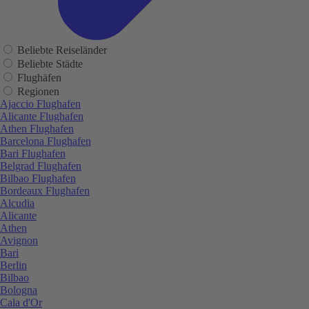
Beliebte Reiseländer
Beliebte Städte
Flughäfen
Regionen
Ajaccio Flughafen
Alicante Flughafen
Athen Flughafen
Barcelona Flughafen
Bari Flughafen
Belgrad Flughafen
Bilbao Flughafen
Bordeaux Flughafen
Alcudia
Alicante
Athen
Avignon
Bari
Berlin
Bilbao
Bologna
Cala d'Or