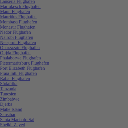
Lanseria Flughafen
Marrakesch Flughafen
Maun Flughafen
Mauritius Flughafen
Mombasa Flughafen
Monastir Flughafen
Nador Flughafen
Nairobi Flughafen
Nelspruit Flughafen
Ouarzazate Flughafen
Oujda Flughafen
Phalaborwa Flughafen
Pietermaritzburg Flughafen
Port Elizabeth Flughafen
Praia Intl. Flughafen
Rabat Flughafen
Südafrika
Tanzania
Tunesien
Zimbabwe
Djerba
Mahe Island
Sansibar
Santa Maria do Sal
Sheikh Zayed