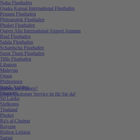
Naha Flughafen
Osaka Kansai International Flughafen
Penang Flughafen
Phitsanulok Flughafen
Phuket Flughafen
Queen Alia International Airport Amman
Riad Flughafen
Salala Flughafen
Schardscha Flughafen
Surat Thani Flughafen
Tiflis Flughafen
Libanon
Malaysia
Oman
Philippinen
Saudi-Arabien
Haben Sie Fragen?
Singapur
Unser Customer Service ist für Sie da!
Sri Lanka
Südkorea
Thailand
Phuket
Ra's al-Chaima
Rayong
Rishon Letzion
Samui