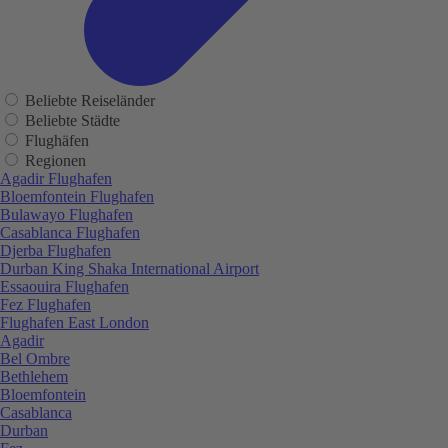
Beliebte Reiseländer
Beliebte Städte
Flughäfen
Regionen
Agadir Flughafen
Bloemfontein Flughafen
Bulawayo Flughafen
Casablanca Flughafen
Djerba Flughafen
Durban King Shaka International Airport
Essaouira Flughafen
Fez Flughafen
Flughafen East London
Agadir
Bel Ombre
Bethlehem
Bloemfontein
Casablanca
Durban