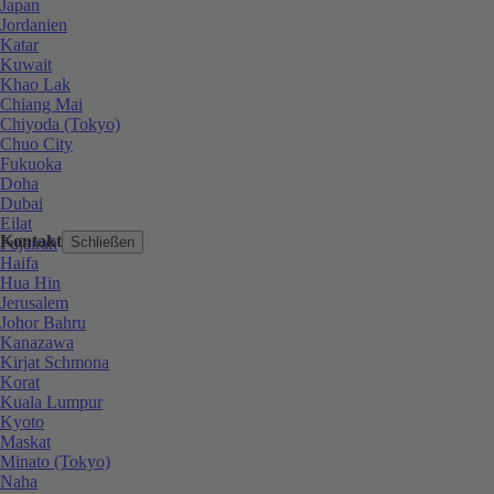
Japan
Jordanien
Katar
Kuwait
Khao Lak
Chiang Mai
Chiyoda (Tokyo)
Chuo City
Fukuoka
Doha
Dubai
Eilat
Kontakt
Fujairah
Schließen
Haifa
Hua Hin
Jerusalem
Johor Bahru
Kanazawa
Kirjat Schmona
Korat
Kuala Lumpur
Kyoto
Maskat
Minato (Tokyo)
Naha