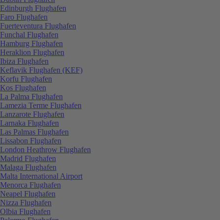
Edinburgh Flughafen
Faro Flughafen
Fuerteventura Flughafen
Funchal Flughafen
Hamburg Flughafen
Heraklion Flughafen
Ibiza Flughafen
Keflavik Flughafen (KEF)
Korfu Flughafen
Kos Flughafen
La Palma Flughafen
Lamezia Terme Flughafen
Lanzarote Flughafen
Larnaka Flughafen
Las Palmas Flughafen
Lissabon Flughafen
London Heathrow Flughafen
Madrid Flughafen
Malaga Flughafen
Malta International Airport
Menorca Flughafen
Neapel Flughafen
Nizza Flughafen
Olbia Flughafen