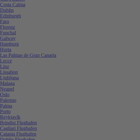
Costa Calma
Dublin
Edinburgh
Faro
Florenz
Funchal
Galway
Hamburg
Horta
Las Palmas de Gran Canaria
Lecce
Linz
Lissabon
Ljubljana
Malaga
Neapel
Oslo
Palermo
Palma
Porto
Reykjavík
Brindisi Flughafen
Cagliari Flughafen
Catania Flughafen
Dublin Flughafen