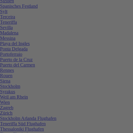
Sizilien
Spanisches Festland
Sylt
Terceira
Teneriffa
Sevilla
Madalena
Messina
Playa del Ingles
Ponta Delgada
Portoferraio
Puerto de la Cruz
Puerto del Carmen
Rennes
Rouen
Siena
Stockholm
Syrakus
Weil am Rhein
Wien
Zagreb
Zürich
Stockholm Arlanda Flughafen
Teneriffa Süd Flughafen
Thessaloniki Flughafen