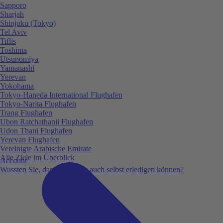
Sapporo
Sharjah
Shinjuku (Tokyo)
Tel Aviv
Tiflis
Toshima
Utsunomiya
Yamanashi
Yerevan
Yokohama
Tokyo-Haneda International Flughafen
Tokyo-Narita Flughafen
Trang Flughafen
Ubon Ratchathanii Flughafen
Udon Thani Flughafen
Yerevan Flughafen
Vereinigte Arabische Emirate
Alle Ziele im Überblick
Account
Wussten Sie, dass Sie vieles auch selbst erledigen können?