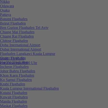
Nikko
Odawara
Osaka
Pattaya
Batumi Flughafen
Beirut Flughafen
Ben Gurion Flughafen Tel Aviv
Chiang Mai Flughafen
Chiang Rai Flughafen
Chitose Flughafen
Doha International Airport
Dubai International Airport
Flughafen Langkawi Kuala Lumpur
Guam Flughafen
0848 / 19 96 00
Hat Yai Flughafen
erreichbar bis 20:00 Uhr
Incheon Flughafen
Johor Bahru Flughafen
Khon Kaen Flughafen
Ko Samui Flughafen
Krabi Flughafen
Kuala Lumpur International Flughafen
Kutaisi Flughafen
Kuwait Flughafen
Manila Flughafen
Maskat Flughafen