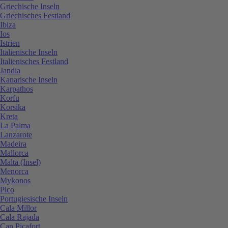
Griechische Inseln
Griechisches Festland
Ibiza
Ios
Istrien
Italienische Inseln
Italienisches Festland
Jandia
Kanarische Inseln
Karpathos
Korfu
Korsika
Kreta
La Palma
Lanzarote
Madeira
Mallorca
Malta (Insel)
Menorca
Mykonos
Pico
Portugiesische Inseln
Cala Millor
Cala Rajada
Can Picafort