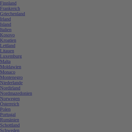
Finnland
Frankreich
Griechenland
Irland
Island
Italien
Kosovo
Kroatien
Lettland
Litauen
Luxemburg
Malta
Moldawien
Monaco
Montenegro
Niederlande
Nordirland
Nordmazedonien
Norwegen
Österreich
Polen
Portugal
Rumänien
Schottland
Schweden