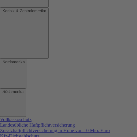
Karibik & Zentralamerika
Nordamerika
Südamerika
Vollkaskoschutz
Landesübliche Haftpflichtversicherung
Zusatzhaftpflichtversicherung in Höhe von 10 Mio. Euro
Kfz-Diebstahlschutz