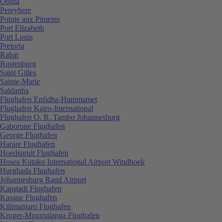
Oujda
Pereybere
Pointe aux Piments
Port Elizabeth
Port Louis
Pretoria
Rabat
Rustenburg
Saint Gilles
Sainte-Marie
Saldanha
Flughafen Enfidha-Hammamet
Flughafen Kairo-International
Flughafen O. R. Tambo Johannesburg
Gaborone Flughafen
George Flughafen
Harare Flughafen
Hoedspruit Flughafen
Hosea Kutako International Airport Windhoek
Hurghada Flughafen
Johannesburg Rand Airport
Kapstadt Flughafen
Kasane Flughafen
Kilimanjaro Flughafen
Kruger-Mpumalanga Flughafen