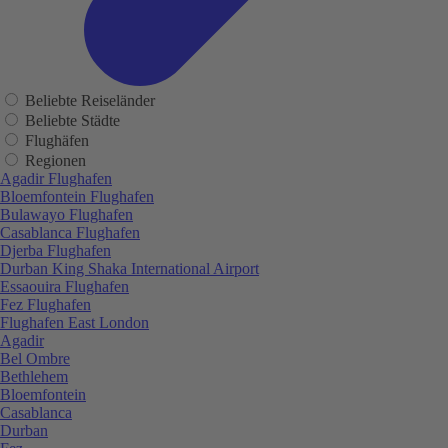
Beliebte Reiseländer
Beliebte Städte
Flughäfen
Regionen
Agadir Flughafen
Bloemfontein Flughafen
Bulawayo Flughafen
Casablanca Flughafen
Djerba Flughafen
Durban King Shaka International Airport
Essaouira Flughafen
Fez Flughafen
Flughafen East London
Agadir
Bel Ombre
Bethlehem
Bloemfontein
Casablanca
Durban