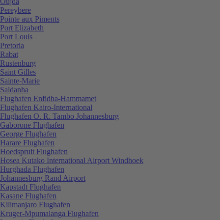
Oujda
Pereybere
Pointe aux Piments
Port Elizabeth
Port Louis
Pretoria
Rabat
Rustenburg
Saint Gilles
Sainte-Marie
Saldanha
Flughafen Enfidha-Hammamet
Flughafen Kairo-International
Flughafen O. R. Tambo Johannesburg
Gaborone Flughafen
George Flughafen
Harare Flughafen
Hoedspruit Flughafen
Hosea Kutako International Airport Windhoek
Hurghada Flughafen
Johannesburg Rand Airport
Kapstadt Flughafen
Kasane Flughafen
Kilimanjaro Flughafen
Kruger-Mpumalanga Flughafen