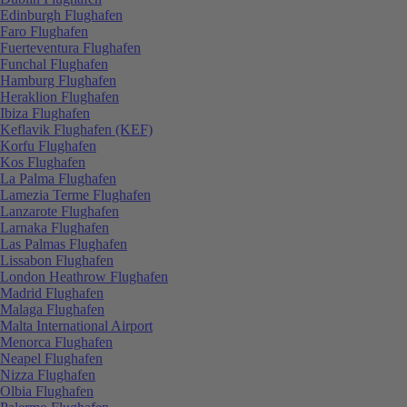
Edinburgh Flughafen
Faro Flughafen
Fuerteventura Flughafen
Funchal Flughafen
Hamburg Flughafen
Heraklion Flughafen
Ibiza Flughafen
Keflavik Flughafen (KEF)
Korfu Flughafen
Kos Flughafen
La Palma Flughafen
Lamezia Terme Flughafen
Lanzarote Flughafen
Larnaka Flughafen
Las Palmas Flughafen
Lissabon Flughafen
London Heathrow Flughafen
Madrid Flughafen
Malaga Flughafen
Malta International Airport
Menorca Flughafen
Neapel Flughafen
Nizza Flughafen
Olbia Flughafen