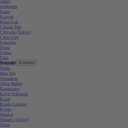
Japan
Jordanien
Katar
Kuwait
Khao Lak
Chiang Mai
Chiyoda (Tokyo)
Chuo City
Fukuoka
Doha
Dubai
Eilat
Kontakt
Fujairah
Schließen
Haifa
Hua Hin
Jerusalem
Johor Bahru
Kanazawa
Kirjat Schmona
Korat
Kuala Lumpur
Kyoto
Maskat
Minato (Tokyo)
Naha