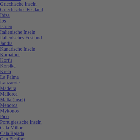
Griechische Inseln
Griechisches Festland
Ibiza
Ios
Istrien
Italienische Inseln
Italienisches Festland
Jandia
Kanarische Inseln
Karpathos
Korfu
Korsika
Kreta
La Palma
Lanzarote
Madeira
Mallorca
Malta (Insel)
Menorca
Mykonos
Pico
Portugiesische Inseln
Cala Millor
Cala Rajada
Can Picafort