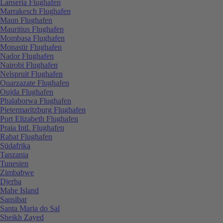
Lanseria Flughafen
Marrakesch Flughafen
Maun Flughafen
Mauritius Flughafen
Mombasa Flughafen
Monastir Flughafen
Nador Flughafen
Nairobi Flughafen
Nelspruit Flughafen
Ouarzazate Flughafen
Oujda Flughafen
Phalaborwa Flughafen
Pietermaritzburg Flughafen
Port Elizabeth Flughafen
Praia Intl. Flughafen
Rabat Flughafen
Südafrika
Tanzania
Tunesien
Zimbabwe
Djerba
Mahe Island
Sansibar
Santa Maria do Sal
Sheikh Zayed