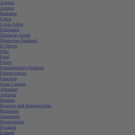
Andros
Azoren
Balearen
Chios
Costa Adeje
Dalmatien
Dänische Inseln
Dänisches Festland
El Hierro
Elba
Faial
Flores
Französisches Festland
Fuerteventura
Graciosa
Gran Canaria
Albanien
Andorra
Belgien
Bosnien und Herzegowina
Bulgarien
Dänemark
Deutschland
England
Estland