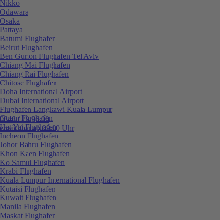
Nikko
Odawara
Osaka
Pattaya
Batumi Flughafen
Beirut Flughafen
Ben Gurion Flughafen Tel Aviv
Chiang Mai Flughafen
Chiang Rai Flughafen
Chitose Flughafen
Doha International Airport
Dubai International Airport
Flughafen Langkawi Kuala Lumpur
Guam Flughafen
0848 / 19 96 00
Hat Yai Flughafen
erreichbar ab 09:00 Uhr
Incheon Flughafen
Johor Bahru Flughafen
Khon Kaen Flughafen
Ko Samui Flughafen
Krabi Flughafen
Kuala Lumpur International Flughafen
Kutaisi Flughafen
Kuwait Flughafen
Manila Flughafen
Maskat Flughafen