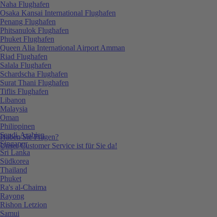
Naha Flughafen
Osaka Kansai International Flughafen
Penang Flughafen
Phitsanulok Flughafen
Phuket Flughafen
Queen Alia International Airport Amman
Riad Flughafen
Salala Flughafen
Schardscha Flughafen
Surat Thani Flughafen
Tiflis Flughafen
Libanon
Malaysia
Oman
Philippinen
Saudi-Arabien
Haben Sie Fragen?
Singapur
Unser Customer Service ist für Sie da!
Sri Lanka
Südkorea
Thailand
Phuket
Ra's al-Chaima
Rayong
Rishon Letzion
Samui