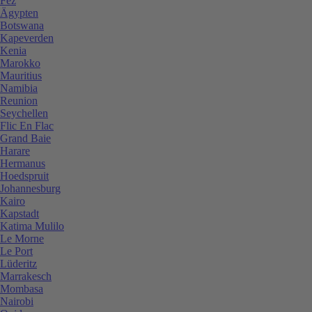
Fez
Ägypten
Botswana
Kapeverden
Kenia
Marokko
Mauritius
Namibia
Reunion
Seychellen
Flic En Flac
Grand Baie
Harare
Hermanus
Hoedspruit
Johannesburg
Kairo
Kapstadt
Katima Mulilo
Le Morne
Le Port
Lüderitz
Marrakesch
Mombasa
Nairobi