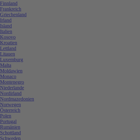
Finnland
Frankreich
Griechenland
Irland
Island
Italien
Kosovo
Kroatien
Lettland
Litauen
Luxemburg
Malta
Moldawien
Monaco
Montenegro
Niederlande
Nordirland
Nordmazedonien
Norwegen
Österreich
Polen
Portugal
Rumänien
Schottland
Schweden