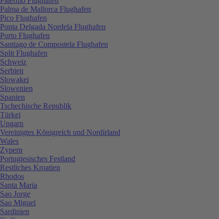
Palermo Flughafen
Palma de Mallorca Flughafen
Pico Flughafen
Ponta Delgada Nordela Flughafen
Porto Flughafen
Santiago de Compostela Flughafen
Split Flughafen
Schweiz
Serbien
Slowakei
Slowenien
Spanien
Tschechische Republik
Türkei
Ungarn
Vereinigtes Königreich und Nordirland
Wales
Zypern
Portugiesisches Festland
Restliches Kroatien
Rhodos
Santa Maria
Sao Jorge
Sao Miguel
Sardinien