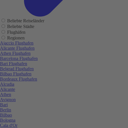
Beliebte Reiseländer
Beliebte Städte
Flughäfen
Regionen
Ajaccio Flughafen
Alicante Flughafen
Athen Flughafen
Barcelona Flughafen
Bari Flughafen
Belgrad Flughafen
Bilbao Flughafen
Bordeaux Flughafen
Alcudia
Alicante
Athen
Avignon
Bari
Berlin
Bilbao
Bologna
Cala d'Or