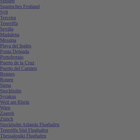
Sizilien
Spanisches Festland
Sylt
Terceira
Teneriffa
Sevilla
Madalena
Messina
Playa del Ingles
Ponta Delgada
Portoferraio
Puerto de la Cruz
Puerto del Carmen
Rennes
Rouen
Siena
Stockholm
Syrakus
Weil am Rhein
Wien
Zagreb
Zürich
Stockholm Arlanda Flughafen
Teneriffa Süd Flughafen
Thessaloniki Flughafen