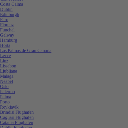
Costa Calma
Dublin
Edinburgh
Faro
Florenz
Funchal
Galway
Hamburg
Horta
Las Palmas de Gran Canaria
Lecce
Linz
Lissabon
Ljubljana
Malaga
Neapel
Oslo
Palermo
Palma
Porto
Reykjavík
Brindisi Flughafen
Cagliari Flughafen
Catania Flughafen
Dublin Flughafen