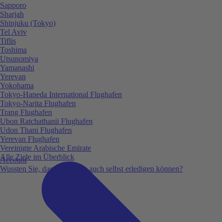
Sapporo
Sharjah
Shinjuku (Tokyo)
Tel Aviv
Tiflis
Toshima
Utsunomiya
Yamanashi
Yerevan
Yokohama
Tokyo-Haneda International Flughafen
Tokyo-Narita Flughafen
Trang Flughafen
Ubon Ratchathanii Flughafen
Udon Thani Flughafen
Yerevan Flughafen
Vereinigte Arabische Emirate
Alle Ziele im Überblick
Account
Wussten Sie, dass Sie vieles auch selbst erledigen können?