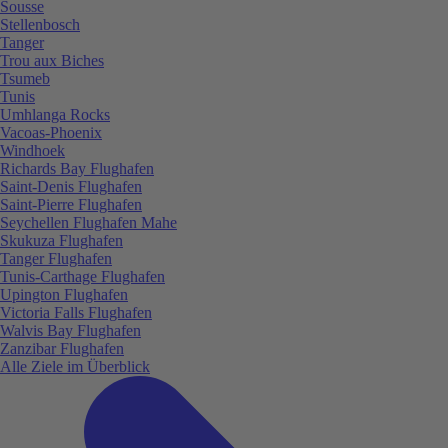
Sousse
Stellenbosch
Tanger
Trou aux Biches
Tsumeb
Tunis
Umhlanga Rocks
Vacoas-Phoenix
Windhoek
Richards Bay Flughafen
Saint-Denis Flughafen
Saint-Pierre Flughafen
Seychellen Flughafen Mahe
Skukuza Flughafen
Tanger Flughafen
Tunis-Carthage Flughafen
Upington Flughafen
Victoria Falls Flughafen
Walvis Bay Flughafen
Zanzibar Flughafen
Alle Ziele im Überblick