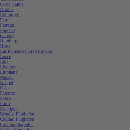
Costa Calma
Dublin
Edinburgh
Faro
Florenz
Funchal
Galway
Hamburg
Horta
Las Palmas de Gran Canaria
Lecce
Linz
Lissabon
Ljubljana
Malaga
Neapel
Oslo
Palermo
Palma
Porto
Reykjavík
Brindisi Flughafen
Cagliari Flughafen
Catania Flughafen
Dublin Flughafen