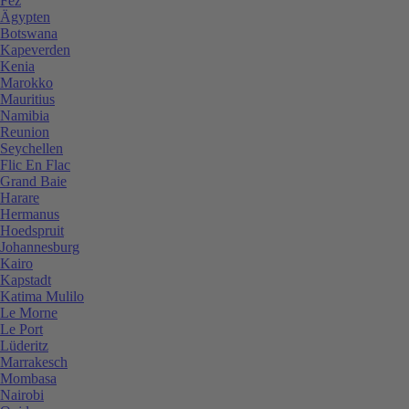
Fez
Ägypten
Botswana
Kapeverden
Kenia
Marokko
Mauritius
Namibia
Reunion
Seychellen
Flic En Flac
Grand Baie
Harare
Hermanus
Hoedspruit
Johannesburg
Kairo
Kapstadt
Katima Mulilo
Le Morne
Le Port
Lüderitz
Marrakesch
Mombasa
Nairobi