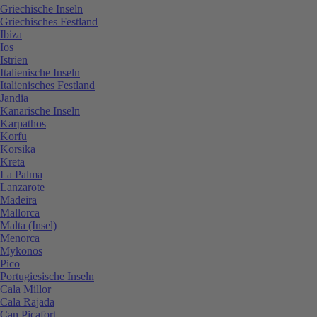
Griechische Inseln
Griechisches Festland
Ibiza
Ios
Istrien
Italienische Inseln
Italienisches Festland
Jandia
Kanarische Inseln
Karpathos
Korfu
Korsika
Kreta
La Palma
Lanzarote
Madeira
Mallorca
Malta (Insel)
Menorca
Mykonos
Pico
Portugiesische Inseln
Cala Millor
Cala Rajada
Can Picafort