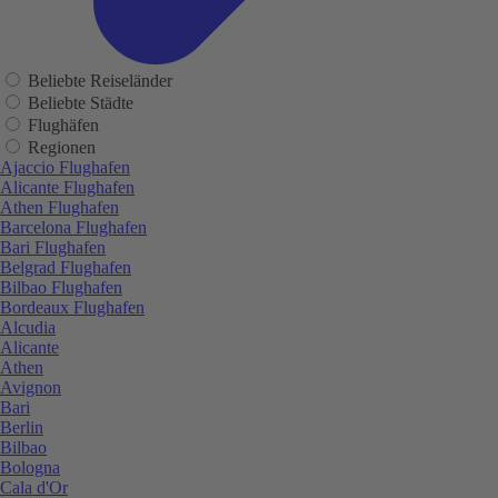
Beliebte Reiseländer
Beliebte Städte
Flughäfen
Regionen
Ajaccio Flughafen
Alicante Flughafen
Athen Flughafen
Barcelona Flughafen
Bari Flughafen
Belgrad Flughafen
Bilbao Flughafen
Bordeaux Flughafen
Alcudia
Alicante
Athen
Avignon
Bari
Berlin
Bilbao
Bologna
Cala d'Or