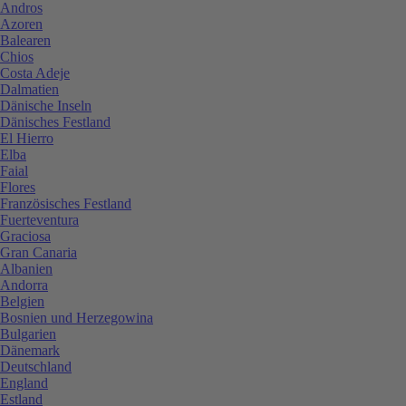
Andros
Azoren
Balearen
Chios
Costa Adeje
Dalmatien
Dänische Inseln
Dänisches Festland
El Hierro
Elba
Faial
Flores
Französisches Festland
Fuerteventura
Graciosa
Gran Canaria
Albanien
Andorra
Belgien
Bosnien und Herzegowina
Bulgarien
Dänemark
Deutschland
England
Estland