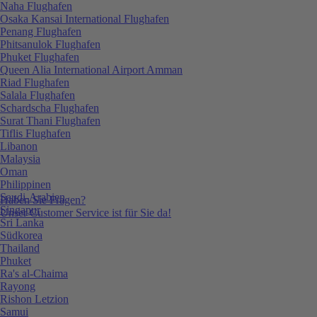
Naha Flughafen
Osaka Kansai International Flughafen
Penang Flughafen
Phitsanulok Flughafen
Phuket Flughafen
Queen Alia International Airport Amman
Riad Flughafen
Salala Flughafen
Schardscha Flughafen
Surat Thani Flughafen
Tiflis Flughafen
Libanon
Malaysia
Oman
Philippinen
Saudi-Arabien
Haben Sie Fragen?
Singapur
Unser Customer Service ist für Sie da!
Sri Lanka
Südkorea
Thailand
Phuket
Ra's al-Chaima
Rayong
Rishon Letzion
Samui