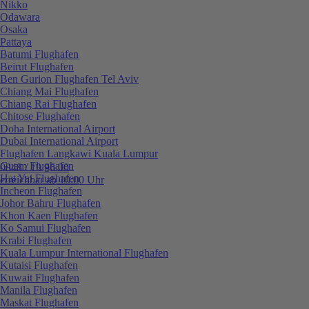
Nikko
Odawara
Osaka
Pattaya
Batumi Flughafen
Beirut Flughafen
Ben Gurion Flughafen Tel Aviv
Chiang Mai Flughafen
Chiang Rai Flughafen
Chitose Flughafen
Doha International Airport
Dubai International Airport
Flughafen Langkawi Kuala Lumpur
Guam Flughafen
0848 / 19 96 00
Hat Yai Flughafen
erreichbar ab 10:00 Uhr
Incheon Flughafen
Johor Bahru Flughafen
Khon Kaen Flughafen
Ko Samui Flughafen
Krabi Flughafen
Kuala Lumpur International Flughafen
Kutaisi Flughafen
Kuwait Flughafen
Manila Flughafen
Maskat Flughafen