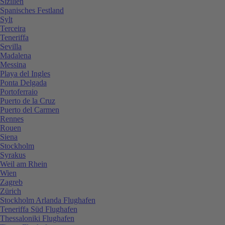
Sizilien
Spanisches Festland
Sylt
Terceira
Teneriffa
Sevilla
Madalena
Messina
Playa del Ingles
Ponta Delgada
Portoferraio
Puerto de la Cruz
Puerto del Carmen
Rennes
Rouen
Siena
Stockholm
Syrakus
Weil am Rhein
Wien
Zagreb
Zürich
Stockholm Arlanda Flughafen
Teneriffa Süd Flughafen
Thessaloniki Flughafen