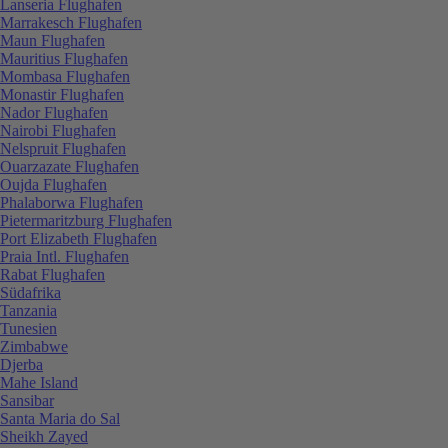
Lanseria Flughafen
Marrakesch Flughafen
Maun Flughafen
Mauritius Flughafen
Mombasa Flughafen
Monastir Flughafen
Nador Flughafen
Nairobi Flughafen
Nelspruit Flughafen
Ouarzazate Flughafen
Oujda Flughafen
Phalaborwa Flughafen
Pietermaritzburg Flughafen
Port Elizabeth Flughafen
Praia Intl. Flughafen
Rabat Flughafen
Südafrika
Tanzania
Tunesien
Zimbabwe
Djerba
Mahe Island
Sansibar
Santa Maria do Sal
Sheikh Zayed