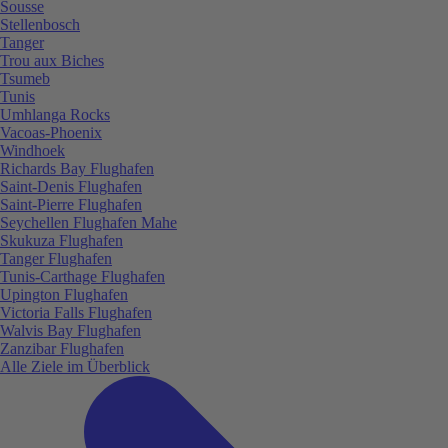
Sousse
Stellenbosch
Tanger
Trou aux Biches
Tsumeb
Tunis
Umhlanga Rocks
Vacoas-Phoenix
Windhoek
Richards Bay Flughafen
Saint-Denis Flughafen
Saint-Pierre Flughafen
Seychellen Flughafen Mahe
Skukuza Flughafen
Tanger Flughafen
Tunis-Carthage Flughafen
Upington Flughafen
Victoria Falls Flughafen
Walvis Bay Flughafen
Zanzibar Flughafen
Alle Ziele im Überblick