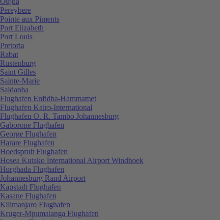
Oujda
Pereybere
Pointe aux Piments
Port Elizabeth
Port Louis
Pretoria
Rabat
Rustenburg
Saint Gilles
Sainte-Marie
Saldanha
Flughafen Enfidha-Hammamet
Flughafen Kairo-International
Flughafen O. R. Tambo Johannesburg
Gaborone Flughafen
George Flughafen
Harare Flughafen
Hoedspruit Flughafen
Hosea Kutako International Airport Windhoek
Hurghada Flughafen
Johannesburg Rand Airport
Kapstadt Flughafen
Kasane Flughafen
Kilimanjaro Flughafen
Kruger-Mpumalanga Flughafen