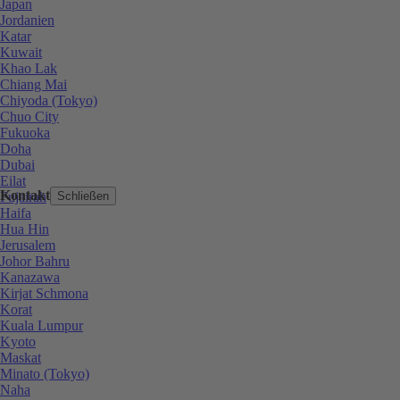
Japan
Jordanien
Katar
Kuwait
Khao Lak
Chiang Mai
Chiyoda (Tokyo)
Chuo City
Fukuoka
Doha
Dubai
Eilat
Kontakt
Fujairah
Schließen
Haifa
Hua Hin
Jerusalem
Johor Bahru
Kanazawa
Kirjat Schmona
Korat
Kuala Lumpur
Kyoto
Maskat
Minato (Tokyo)
Naha