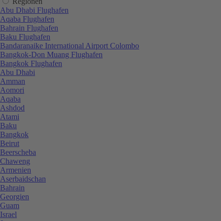
Regionen
Abu Dhabi Flughafen
Aqaba Flughafen
Bahrain Flughafen
Baku Flughafen
Bandaranaike International Airport Colombo
Bangkok-Don Muang Flughafen
Bangkok Flughafen
Abu Dhabi
Amman
Aomori
Aqaba
Ashdod
Atami
Baku
Bangkok
Beirut
Beerscheba
Chaweng
Armenien
Aserbaidschan
Bahrain
Georgien
Guam
Israel