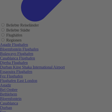
Beliebte Reiseländer
Beliebte Städte
Flughäfen
Regionen
Agadir Flughafen
Bloemfontein Flughafen
Bulawayo Flughafen
Casablanca Flughafen
Djerba Flughafen
Durban King Shaka International Airport
Essaouira Flughafen
Fez Flughafen
Flughafen East London
Agadir
Bel Ombre
Bethlehem
Bloemfontein
Casablanca
Durban