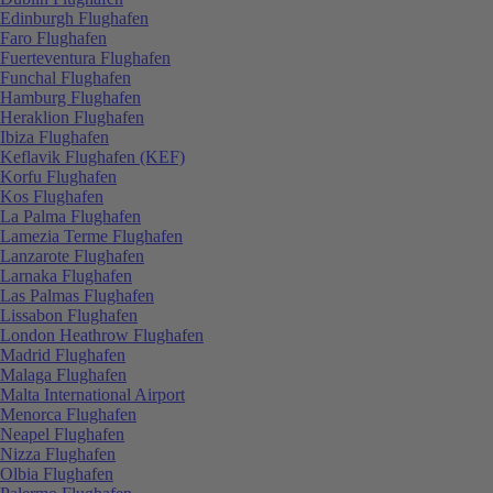
Edinburgh Flughafen
Faro Flughafen
Fuerteventura Flughafen
Funchal Flughafen
Hamburg Flughafen
Heraklion Flughafen
Ibiza Flughafen
Keflavik Flughafen (KEF)
Korfu Flughafen
Kos Flughafen
La Palma Flughafen
Lamezia Terme Flughafen
Lanzarote Flughafen
Larnaka Flughafen
Las Palmas Flughafen
Lissabon Flughafen
London Heathrow Flughafen
Madrid Flughafen
Malaga Flughafen
Malta International Airport
Menorca Flughafen
Neapel Flughafen
Nizza Flughafen
Olbia Flughafen