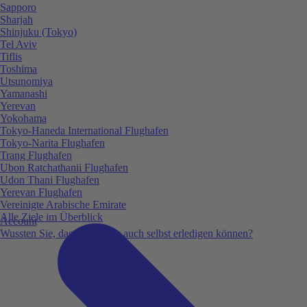
Sapporo
Sharjah
Shinjuku (Tokyo)
Tel Aviv
Tiflis
Toshima
Utsunomiya
Yamanashi
Yerevan
Yokohama
Tokyo-Haneda International Flughafen
Tokyo-Narita Flughafen
Trang Flughafen
Ubon Ratchathanii Flughafen
Udon Thani Flughafen
Yerevan Flughafen
Vereinigte Arabische Emirate
Alle Ziele im Überblick
Account
Wussten Sie, dass Sie vieles auch selbst erledigen können?