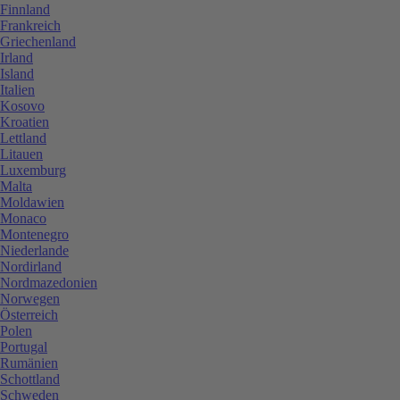
Finnland
Frankreich
Griechenland
Irland
Island
Italien
Kosovo
Kroatien
Lettland
Litauen
Luxemburg
Malta
Moldawien
Monaco
Montenegro
Niederlande
Nordirland
Nordmazedonien
Norwegen
Österreich
Polen
Portugal
Rumänien
Schottland
Schweden