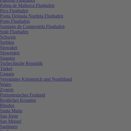
Palermo Flughafen
Palma de Mallorca Flughafen
Pico Flughafen
Ponta Delgada Nordela Flughafen
Porto Flughafen
Santiago de Compostela Flughafen
Split Flughafen
Schweiz
Serbien
Slowakei
Slowenien
Spanien
Tschechische Republik
Türkei
Ungarn
Vereinigtes Königreich und Nordirland
Wales
Zypern
Portugiesisches Festland
Restliches Kroatien
Rhodos
Santa Maria
Sao Jorge
Sao Miguel
Sardinien