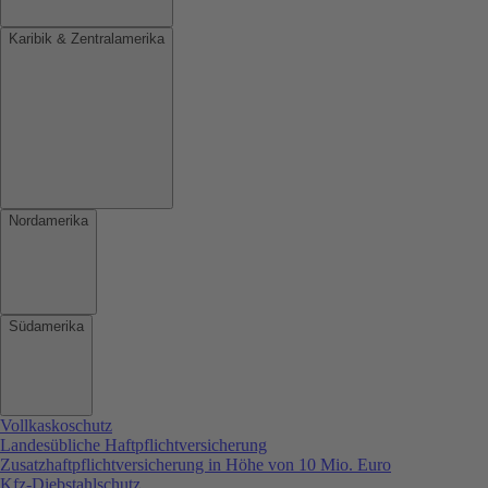
Karibik & Zentralamerika
Nordamerika
Südamerika
Vollkaskoschutz
Landesübliche Haftpflichtversicherung
Zusatzhaftpflichtversicherung in Höhe von 10 Mio. Euro
Kfz-Diebstahlschutz