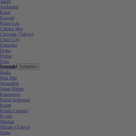
Japan
Jordanien
Katar
Kuwait
Khao Lak
Chiang Mai
Chiyoda (Tokyo)
Chuo City
Fukuoka
Doha
Dubai
Eilat
Kontakt
Fujairah
Schließen
Haifa
Hua Hin
Jerusalem
Johor Bahru
Kanazawa
Kirjat Schmona
Korat
Kuala Lumpur
Kyoto
Maskat
Minato (Tokyo)
Naha