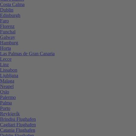
Costa Calma
Dublin
Edinburgh
Faro
Florenz
Funchal
Galway
Hamburg
Horta
Las Palmas de Gran Canaria
Lecce
Linz
Lissabon
Ljubljana
Malaga
Neapel
Oslo
Palermo
Palma
Porto
Reykjavík
Brindisi Flughafen
Cagliari Flughafen
Catania Flughafen
Dublin Flughafen