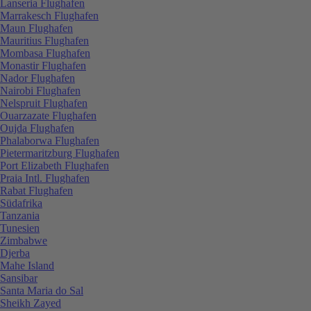
Lanseria Flughafen
Marrakesch Flughafen
Maun Flughafen
Mauritius Flughafen
Mombasa Flughafen
Monastir Flughafen
Nador Flughafen
Nairobi Flughafen
Nelspruit Flughafen
Ouarzazate Flughafen
Oujda Flughafen
Phalaborwa Flughafen
Pietermaritzburg Flughafen
Port Elizabeth Flughafen
Praia Intl. Flughafen
Rabat Flughafen
Südafrika
Tanzania
Tunesien
Zimbabwe
Djerba
Mahe Island
Sansibar
Santa Maria do Sal
Sheikh Zayed