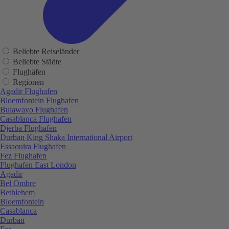
Beliebte Reiseländer
Beliebte Städte
Flughäfen
Regionen
Agadir Flughafen
Bloemfontein Flughafen
Bulawayo Flughafen
Casablanca Flughafen
Djerba Flughafen
Durban King Shaka International Airport
Essaouira Flughafen
Fez Flughafen
Flughafen East London
Agadir
Bel Ombre
Bethlehem
Bloemfontein
Casablanca
Durban