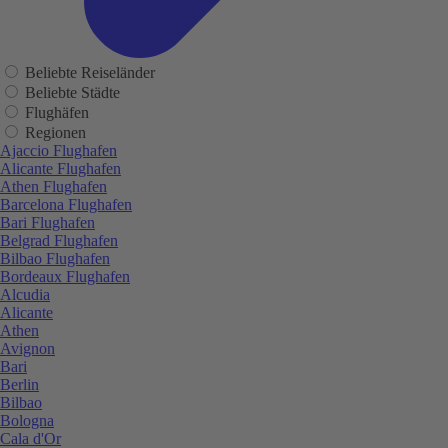
Beliebte Reiseländer
Beliebte Städte
Flughäfen
Regionen
Ajaccio Flughafen
Alicante Flughafen
Athen Flughafen
Barcelona Flughafen
Bari Flughafen
Belgrad Flughafen
Bilbao Flughafen
Bordeaux Flughafen
Alcudia
Alicante
Athen
Avignon
Bari
Berlin
Bilbao
Bologna
Cala d'Or