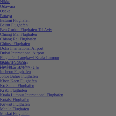
Nikko
Odawara
Osaka
Pattaya
Batumi Flughafen
Beirut Flughafen
Ben Gurion Flughafen Tel Aviv
Chiang Mai Flughafen
Chiang Rai Flughafen
Chitose Flughafen
Doha International Airport
Dubai International Airport
Flughafen Langkawi Kuala Lumpur
Guam Flughafen
0848 / 19 96 00
Hat Yai Flughafen
erreichbar ab 10:00 Uhr
Incheon Flughafen
Johor Bahru Flughafen
Khon Kaen Flughafen
Ko Samui Flughafen
Krabi Flughafen
Kuala Lumpur International Flughafen
Kutaisi Flughafen
Kuwait Flughafen
Manila Flughafen
Maskat Flughafen