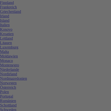
Finnland
Frankreich
Griechenland
Irland
Island
Italien
Kosovo
Kroatien
Lettland
Litauen
Luxemburg
Malta
Moldawien
Monaco
Montenegro
Niederlande
Nordirland
Nordmazedonien
Norwegen
Österreich
Polen
Portugal
Rumänien
Schottland
Schweden