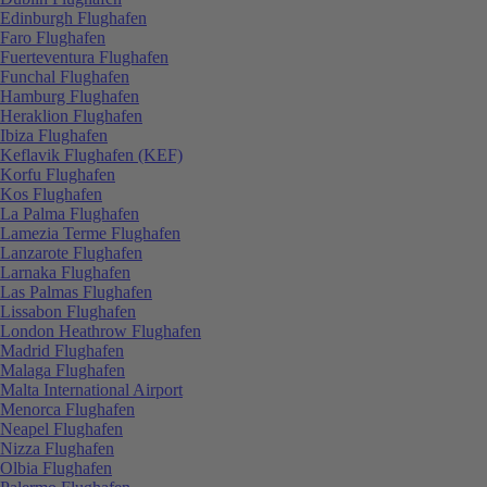
Edinburgh Flughafen
Faro Flughafen
Fuerteventura Flughafen
Funchal Flughafen
Hamburg Flughafen
Heraklion Flughafen
Ibiza Flughafen
Keflavik Flughafen (KEF)
Korfu Flughafen
Kos Flughafen
La Palma Flughafen
Lamezia Terme Flughafen
Lanzarote Flughafen
Larnaka Flughafen
Las Palmas Flughafen
Lissabon Flughafen
London Heathrow Flughafen
Madrid Flughafen
Malaga Flughafen
Malta International Airport
Menorca Flughafen
Neapel Flughafen
Nizza Flughafen
Olbia Flughafen