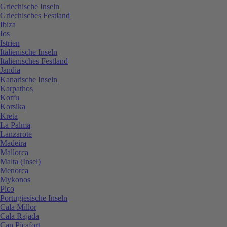
Griechische Inseln
Griechisches Festland
Ibiza
Ios
Istrien
Italienische Inseln
Italienisches Festland
Jandia
Kanarische Inseln
Karpathos
Korfu
Korsika
Kreta
La Palma
Lanzarote
Madeira
Mallorca
Malta (Insel)
Menorca
Mykonos
Pico
Portugiesische Inseln
Cala Millor
Cala Rajada
Can Picafort