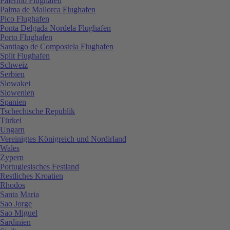
Palermo Flughafen
Palma de Mallorca Flughafen
Pico Flughafen
Ponta Delgada Nordela Flughafen
Porto Flughafen
Santiago de Compostela Flughafen
Split Flughafen
Schweiz
Serbien
Slowakei
Slowenien
Spanien
Tschechische Republik
Türkei
Ungarn
Vereinigtes Königreich und Nordirland
Wales
Zypern
Portugiesisches Festland
Restliches Kroatien
Rhodos
Santa Maria
Sao Jorge
Sao Miguel
Sardinien