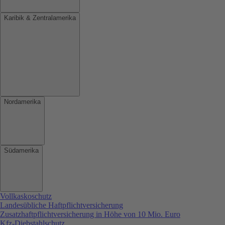
Karibik & Zentralamerika
Nordamerika
Südamerika
Vollkaskoschutz
Landesübliche Haftpflichtversicherung
Zusatzhaftpflichtversicherung in Höhe von 10 Mio. Euro
Kfz-Diebstahlschutz