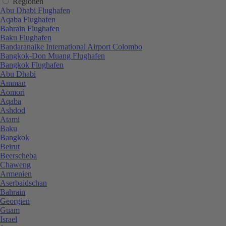
Regionen
Abu Dhabi Flughafen
Aqaba Flughafen
Bahrain Flughafen
Baku Flughafen
Bandaranaike International Airport Colombo
Bangkok-Don Muang Flughafen
Bangkok Flughafen
Abu Dhabi
Amman
Aomori
Aqaba
Ashdod
Atami
Baku
Bangkok
Beirut
Beerscheba
Chaweng
Armenien
Aserbaidschan
Bahrain
Georgien
Guam
Israel