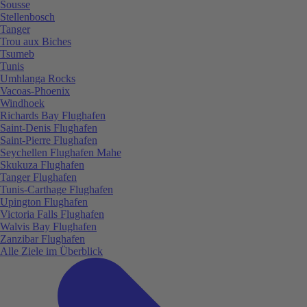
Sousse
Stellenbosch
Tanger
Trou aux Biches
Tsumeb
Tunis
Umhlanga Rocks
Vacoas-Phoenix
Windhoek
Richards Bay Flughafen
Saint-Denis Flughafen
Saint-Pierre Flughafen
Seychellen Flughafen Mahe
Skukuza Flughafen
Tanger Flughafen
Tunis-Carthage Flughafen
Upington Flughafen
Victoria Falls Flughafen
Walvis Bay Flughafen
Zanzibar Flughafen
Alle Ziele im Überblick