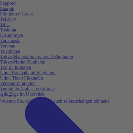
Sapporo
Sharjah
Shinjuku (Tokyo)
Tel Aviv
Tiflis
Toshima
Utsunomiya
Yamanashi
Yerevan
Yokohama
Tokyo-Haneda International Flughafen
Tokyo-Narita Flughafen
Trang Flughafen
Ubon Ratchathanii Flughafen
Udon Thani Flughafen
Yerevan Flughafen
Vereinigte Arabische Emirate
Alle Ziele im Überblick
Account
Wussten Sie, dass Sie vieles auch selbst erledigen können?