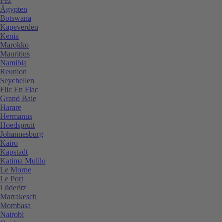
Fez
Ägypten
Botswana
Kapeverden
Kenia
Marokko
Mauritius
Namibia
Reunion
Seychellen
Flic En Flac
Grand Baie
Harare
Hermanus
Hoedspruit
Johannesburg
Kairo
Kapstadt
Katima Mulilo
Le Morne
Le Port
Lüderitz
Marrakesch
Mombasa
Nairobi