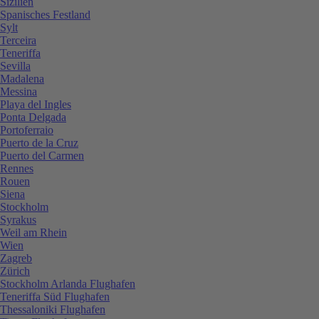
Sizilien
Spanisches Festland
Sylt
Terceira
Teneriffa
Sevilla
Madalena
Messina
Playa del Ingles
Ponta Delgada
Portoferraio
Puerto de la Cruz
Puerto del Carmen
Rennes
Rouen
Siena
Stockholm
Syrakus
Weil am Rhein
Wien
Zagreb
Zürich
Stockholm Arlanda Flughafen
Teneriffa Süd Flughafen
Thessaloniki Flughafen