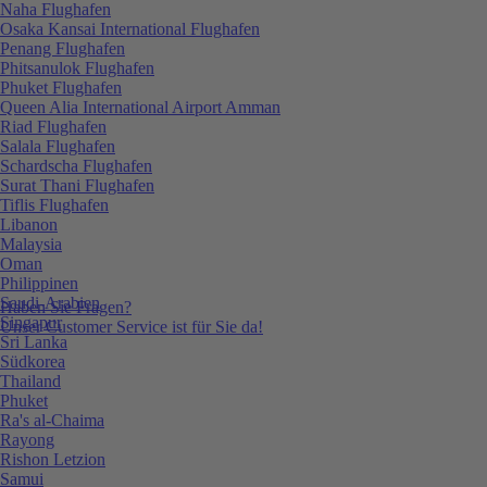
Naha Flughafen
Osaka Kansai International Flughafen
Penang Flughafen
Phitsanulok Flughafen
Phuket Flughafen
Queen Alia International Airport Amman
Riad Flughafen
Salala Flughafen
Schardscha Flughafen
Surat Thani Flughafen
Tiflis Flughafen
Libanon
Malaysia
Oman
Philippinen
Saudi-Arabien
Haben Sie Fragen?
Singapur
Unser Customer Service ist für Sie da!
Sri Lanka
Südkorea
Thailand
Phuket
Ra's al-Chaima
Rayong
Rishon Letzion
Samui