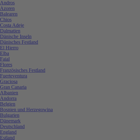
Andros
Azoren
Balearen
Chios
Costa Adeje
Dalmatien
Dänische Inseln
Dänisches Festland
El Hierro
Elba
Faial
Flores
Französisches Festland
Fuerteventura
Graciosa
Gran Canaria
Albanien
Andorra
Belgien
Bosnien und Herzegowina
Bulgarien
Dänemark
Deutschland
England
Estland