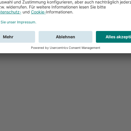
Feedback
Sie haben Fr
Buchung?