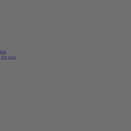
lden
 Sie uns!