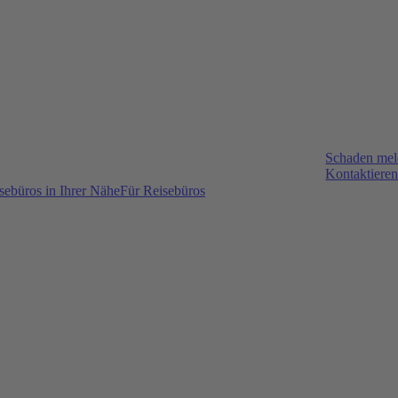
Schaden me
Kontaktieren
sebüros in Ihrer Nähe
Für Reisebüros