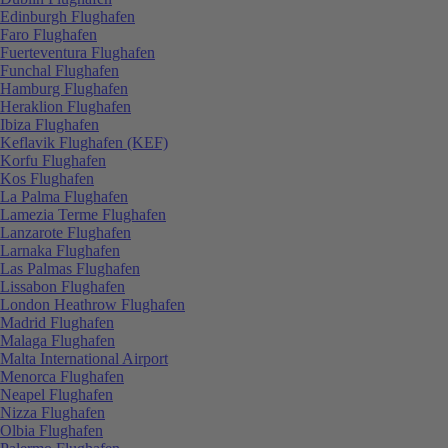
Edinburgh Flughafen
Faro Flughafen
Fuerteventura Flughafen
Funchal Flughafen
Hamburg Flughafen
Heraklion Flughafen
Ibiza Flughafen
Keflavik Flughafen (KEF)
Korfu Flughafen
Kos Flughafen
La Palma Flughafen
Lamezia Terme Flughafen
Lanzarote Flughafen
Larnaka Flughafen
Las Palmas Flughafen
Lissabon Flughafen
London Heathrow Flughafen
Madrid Flughafen
Malaga Flughafen
Malta International Airport
Menorca Flughafen
Neapel Flughafen
Nizza Flughafen
Olbia Flughafen