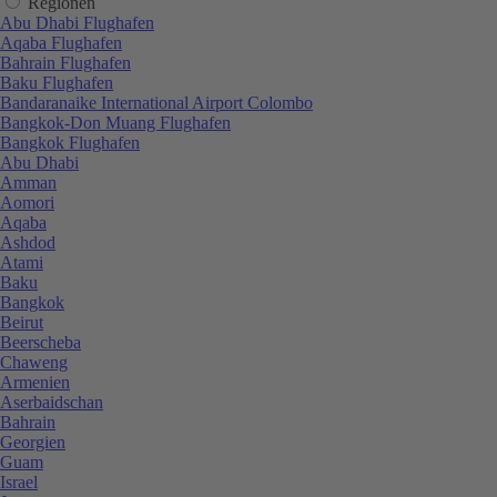
Regionen
Abu Dhabi Flughafen
Aqaba Flughafen
Bahrain Flughafen
Baku Flughafen
Bandaranaike International Airport Colombo
Bangkok-Don Muang Flughafen
Bangkok Flughafen
Abu Dhabi
Amman
Aomori
Aqaba
Ashdod
Atami
Baku
Bangkok
Beirut
Beerscheba
Chaweng
Armenien
Aserbaidschan
Bahrain
Georgien
Guam
Israel