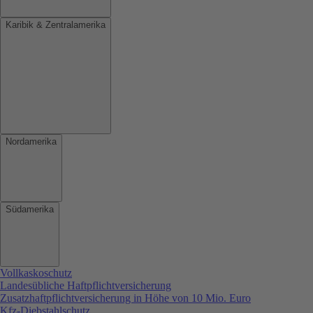
Karibik & Zentralamerika
Nordamerika
Südamerika
Vollkaskoschutz
Landesübliche Haftpflichtversicherung
Zusatzhaftpflichtversicherung in Höhe von 10 Mio. Euro
Kfz-Diebstahlschutz