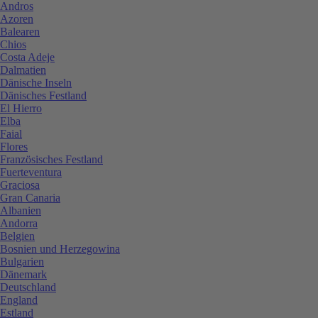
Andros
Azoren
Balearen
Chios
Costa Adeje
Dalmatien
Dänische Inseln
Dänisches Festland
El Hierro
Elba
Faial
Flores
Französisches Festland
Fuerteventura
Graciosa
Gran Canaria
Albanien
Andorra
Belgien
Bosnien und Herzegowina
Bulgarien
Dänemark
Deutschland
England
Estland