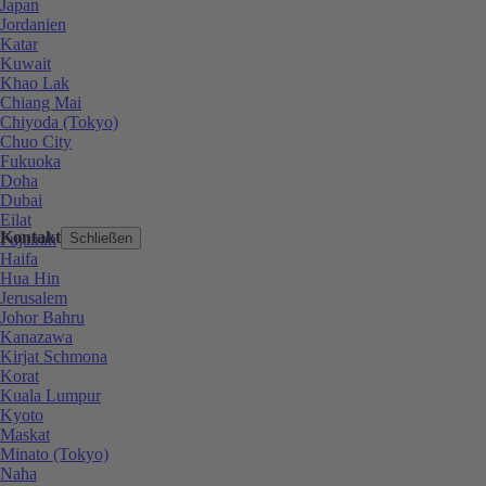
Japan
Jordanien
Katar
Kuwait
Khao Lak
Chiang Mai
Chiyoda (Tokyo)
Chuo City
Fukuoka
Doha
Dubai
Eilat
Kontakt
Fujairah
Schließen
Haifa
Hua Hin
Jerusalem
Johor Bahru
Kanazawa
Kirjat Schmona
Korat
Kuala Lumpur
Kyoto
Maskat
Minato (Tokyo)
Naha