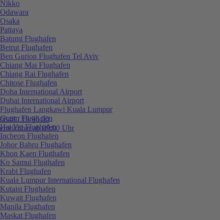
Nikko
Odawara
Osaka
Pattaya
Batumi Flughafen
Beirut Flughafen
Ben Gurion Flughafen Tel Aviv
Chiang Mai Flughafen
Chiang Rai Flughafen
Chitose Flughafen
Doha International Airport
Dubai International Airport
Flughafen Langkawi Kuala Lumpur
Guam Flughafen
0848 / 19 96 00
Hat Yai Flughafen
erreichbar ab 09:00 Uhr
Incheon Flughafen
Johor Bahru Flughafen
Khon Kaen Flughafen
Ko Samui Flughafen
Krabi Flughafen
Kuala Lumpur International Flughafen
Kutaisi Flughafen
Kuwait Flughafen
Manila Flughafen
Maskat Flughafen