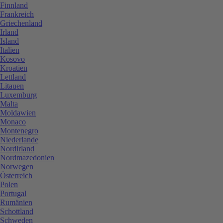
Finnland
Frankreich
Griechenland
Irland
Island
Italien
Kosovo
Kroatien
Lettland
Litauen
Luxemburg
Malta
Moldawien
Monaco
Montenegro
Niederlande
Nordirland
Nordmazedonien
Norwegen
Österreich
Polen
Portugal
Rumänien
Schottland
Schweden