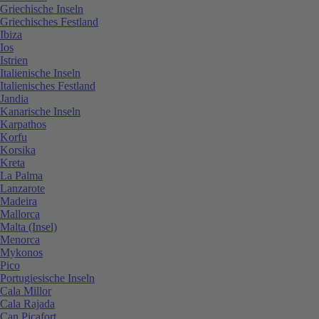
Griechische Inseln
Griechisches Festland
Ibiza
Ios
Istrien
Italienische Inseln
Italienisches Festland
Jandia
Kanarische Inseln
Karpathos
Korfu
Korsika
Kreta
La Palma
Lanzarote
Madeira
Mallorca
Malta (Insel)
Menorca
Mykonos
Pico
Portugiesische Inseln
Cala Millor
Cala Rajada
Can Picafort