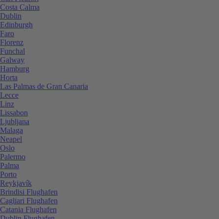
Costa Calma
Dublin
Edinburgh
Faro
Florenz
Funchal
Galway
Hamburg
Horta
Las Palmas de Gran Canaria
Lecce
Linz
Lissabon
Ljubljana
Malaga
Neapel
Oslo
Palermo
Palma
Porto
Reykjavík
Brindisi Flughafen
Cagliari Flughafen
Catania Flughafen
Dublin Flughafen