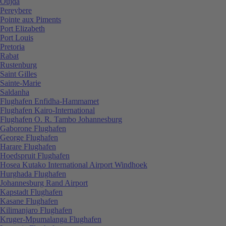
Oujda
Pereybere
Pointe aux Piments
Port Elizabeth
Port Louis
Pretoria
Rabat
Rustenburg
Saint Gilles
Sainte-Marie
Saldanha
Flughafen Enfidha-Hammamet
Flughafen Kairo-International
Flughafen O. R. Tambo Johannesburg
Gaborone Flughafen
George Flughafen
Harare Flughafen
Hoedspruit Flughafen
Hosea Kutako International Airport Windhoek
Hurghada Flughafen
Johannesburg Rand Airport
Kapstadt Flughafen
Kasane Flughafen
Kilimanjaro Flughafen
Kruger-Mpumalanga Flughafen