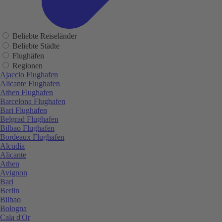
Beliebte Reiseländer
Beliebte Städte
Flughäfen
Regionen
Ajaccio Flughafen
Alicante Flughafen
Athen Flughafen
Barcelona Flughafen
Bari Flughafen
Belgrad Flughafen
Bilbao Flughafen
Bordeaux Flughafen
Alcudia
Alicante
Athen
Avignon
Bari
Berlin
Bilbao
Bologna
Cala d'Or