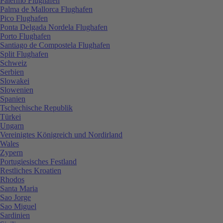
Palermo Flughafen
Palma de Mallorca Flughafen
Pico Flughafen
Ponta Delgada Nordela Flughafen
Porto Flughafen
Santiago de Compostela Flughafen
Split Flughafen
Schweiz
Serbien
Slowakei
Slowenien
Spanien
Tschechische Republik
Türkei
Ungarn
Vereinigtes Königreich und Nordirland
Wales
Zypern
Portugiesisches Festland
Restliches Kroatien
Rhodos
Santa Maria
Sao Jorge
Sao Miguel
Sardinien