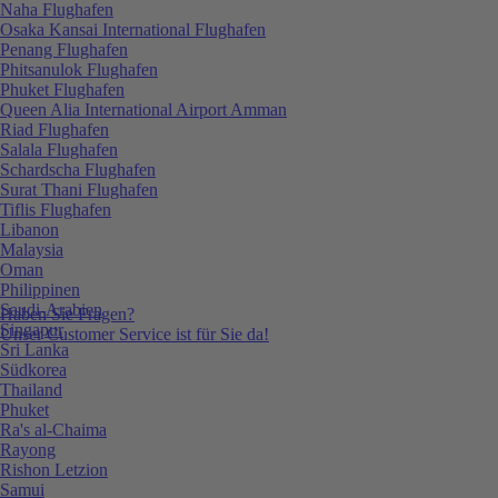
Naha Flughafen
Osaka Kansai International Flughafen
Penang Flughafen
Phitsanulok Flughafen
Phuket Flughafen
Queen Alia International Airport Amman
Riad Flughafen
Salala Flughafen
Schardscha Flughafen
Surat Thani Flughafen
Tiflis Flughafen
Libanon
Malaysia
Oman
Philippinen
Saudi-Arabien
Haben Sie Fragen?
Singapur
Unser Customer Service ist für Sie da!
Sri Lanka
Südkorea
Thailand
Phuket
Ra's al-Chaima
Rayong
Rishon Letzion
Samui