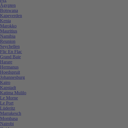
Fez
Ägypten
Botswana
Kapeverden
Kenia
Marokko
Mauritius
Namibia
Reunion
Seychellen
Flic En Flac
Grand Baie
Harare
Hermanus
Hoedspruit
Johannesburg
Kairo
Kapstadt
Katima Mulilo
Le Morne
Le Port
Lüderitz
Marrakesch
Mombasa
Nairobi