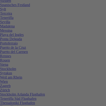
Sizilien
Spanisches Festland
Sylt
Terceira
Teneriffa
Sevilla
Madalena
Messina
Playa del Ingles
Ponta Delgada
Portoferraio
Puerto de la Cruz
Puerto del Carmen
Rennes
Rouen
Siena
Stockholm
Syrakus
Weil am Rhein
Wien
Zagreb
Zürich
Stockholm Arlanda Flughafen
Teneriffa Süd Flughafen
Thessaloniki Flughafen