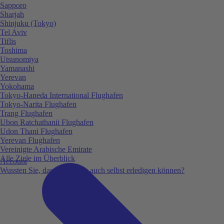
Sapporo
Sharjah
Shinjuku (Tokyo)
Tel Aviv
Tiflis
Toshima
Utsunomiya
Yamanashi
Yerevan
Yokohama
Tokyo-Haneda International Flughafen
Tokyo-Narita Flughafen
Trang Flughafen
Ubon Ratchathanii Flughafen
Udon Thani Flughafen
Yerevan Flughafen
Vereinigte Arabische Emirate
Alle Ziele im Überblick
Account
Wussten Sie, dass Sie vieles auch selbst erledigen können?