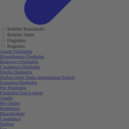
Beliebte Reiseländer
Beliebte Städte
Flughäfen
Regionen
Agadir Flughafen
Bloemfontein Flughafen
Bulawayo Flughafen
Casablanca Flughafen
Djerba Flughafen
Durban King Shaka International Airport
Essaouira Flughafen
Fez Flughafen
Flughafen East London
Agadir
Bel Ombre
Bethlehem
Bloemfontein
Casablanca
Durban