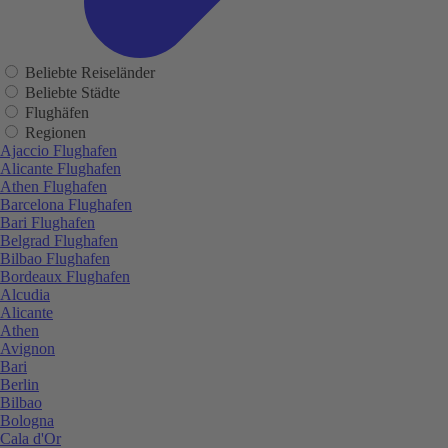
Beliebte Reiseländer
Beliebte Städte
Flughäfen
Regionen
Ajaccio Flughafen
Alicante Flughafen
Athen Flughafen
Barcelona Flughafen
Bari Flughafen
Belgrad Flughafen
Bilbao Flughafen
Bordeaux Flughafen
Alcudia
Alicante
Athen
Avignon
Bari
Berlin
Bilbao
Bologna
Cala d'Or