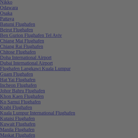
Nikko
Odawara
Osaka
Pattaya
Batumi Flughafen
Beirut Flughafen
Ben Gurion Flughafen Tel Aviv
Chiang Mai Flughafen
Chiang Rai Flughafen
Chitose Flughafen
Doha International Airport
Dubai International Airport
Flughafen Langkawi Kuala Lumpur
Guam Flughafen
Hat Yai Flughafen
Incheon Flughafen
Johor Bahru Flughafen
Khon Kaen Flughafen
Ko Samui Flughafen
Krabi Flughafen
Kuala Lumpur International Flughafen
Kutaisi Flughafen
Kuwait Flughafen
Manila Flughafen
Maskat Flughafen