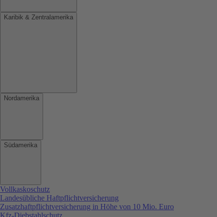
Karibik & Zentralamerika
Nordamerika
Südamerika
Vollkaskoschutz
Landesübliche Haftpflichtversicherung
Zusatzhaftpflichtversicherung in Höhe von 10 Mio. Euro
Kfz-Diebstahlschutz