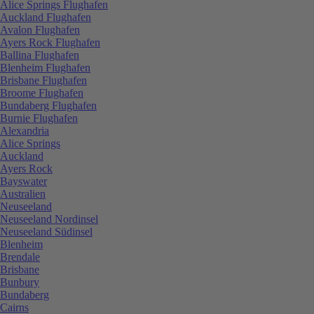
Alice Springs Flughafen
Auckland Flughafen
Avalon Flughafen
Ayers Rock Flughafen
Ballina Flughafen
Blenheim Flughafen
Brisbane Flughafen
Broome Flughafen
Bundaberg Flughafen
Burnie Flughafen
Alexandria
Alice Springs
Auckland
Ayers Rock
Bayswater
Australien
Neuseeland
Neuseeland Nordinsel
Neuseeland Südinsel
Blenheim
Brendale
Brisbane
Bunbury
Bundaberg
Cairns