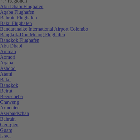
Regionen
Abu Dhabi Flughafen
Aqaba Flughafen
Bahrain Flughafen
Baku Flughafen
Bandaranaike International Airport Colombo
Bangkok-Don Muang Flughafen
Bangkok Flughafen
Abu Dhabi
Amman
Aomori
Aqaba
Ashdod
Atami
Baku
Bangkok
Beirut
Beerscheba
Chaweng
Armenien
Aserbaidschan
Bahrain
Georgien
Guam
Israel