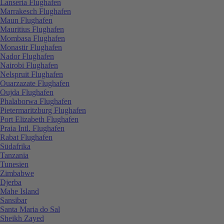
Lanseria Flughafen
Marrakesch Flughafen
Maun Flughafen
Mauritius Flughafen
Mombasa Flughafen
Monastir Flughafen
Nador Flughafen
Nairobi Flughafen
Nelspruit Flughafen
Ouarzazate Flughafen
Oujda Flughafen
Phalaborwa Flughafen
Pietermaritzburg Flughafen
Port Elizabeth Flughafen
Praia Intl. Flughafen
Rabat Flughafen
Südafrika
Tanzania
Tunesien
Zimbabwe
Djerba
Mahe Island
Sansibar
Santa Maria do Sal
Sheikh Zayed