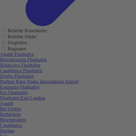
Beliebte Reiseländer
Beliebte Städte
Flughäfen
Regionen
Agadir Flughafen
Bloemfontein Flughafen
Bulawayo Flughafen
Casablanca Flughafen
Djerba Flughafen
Durban King Shaka International Airport
Essaouira Flughafen
Fez Flughafen
Flughafen East London
Agadir
Bel Ombre
Bethlehem
Bloemfontein
Casablanca
Durban