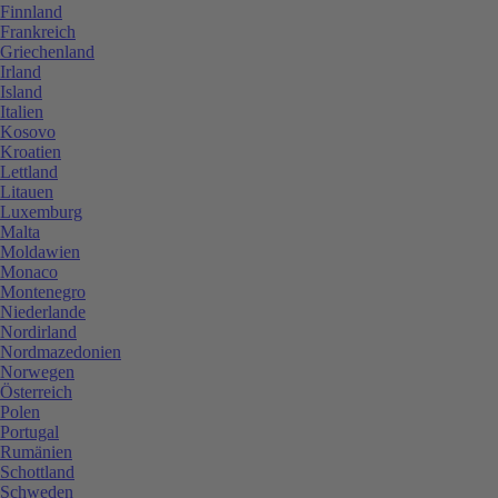
Finnland
Frankreich
Griechenland
Irland
Island
Italien
Kosovo
Kroatien
Lettland
Litauen
Luxemburg
Malta
Moldawien
Monaco
Montenegro
Niederlande
Nordirland
Nordmazedonien
Norwegen
Österreich
Polen
Portugal
Rumänien
Schottland
Schweden