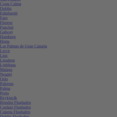
Costa Calma
Dublin
Edinburgh
Faro
Florenz
Funchal
Galway
Hamburg
Horta
Las Palmas de Gran Canaria
Lecce
Linz
Lissabon
Ljubljana
Malaga
Neapel
Oslo
Palermo
Palma
Porto
Reykjavík
Brindisi Flughafen
Cagliari Flughafen
Catania Flughafen
Dublin Flughafen