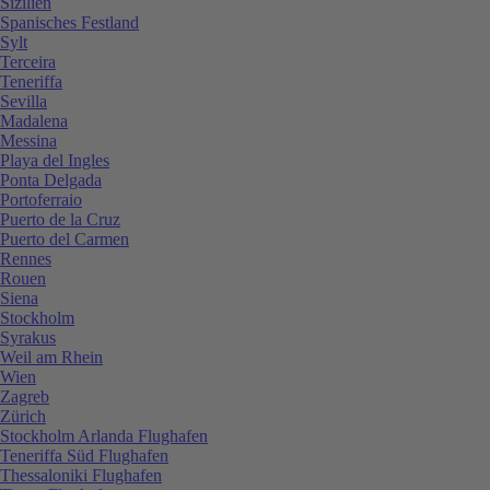
Sizilien
Spanisches Festland
Sylt
Terceira
Teneriffa
Sevilla
Madalena
Messina
Playa del Ingles
Ponta Delgada
Portoferraio
Puerto de la Cruz
Puerto del Carmen
Rennes
Rouen
Siena
Stockholm
Syrakus
Weil am Rhein
Wien
Zagreb
Zürich
Stockholm Arlanda Flughafen
Teneriffa Süd Flughafen
Thessaloniki Flughafen