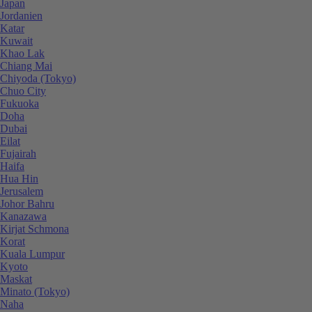
Japan
Jordanien
Katar
Kuwait
Khao Lak
Chiang Mai
Chiyoda (Tokyo)
Chuo City
Fukuoka
Doha
Dubai
Eilat
Fujairah
Haifa
Hua Hin
Jerusalem
Johor Bahru
Kanazawa
Kirjat Schmona
Korat
Kuala Lumpur
Kyoto
Maskat
Minato (Tokyo)
Naha