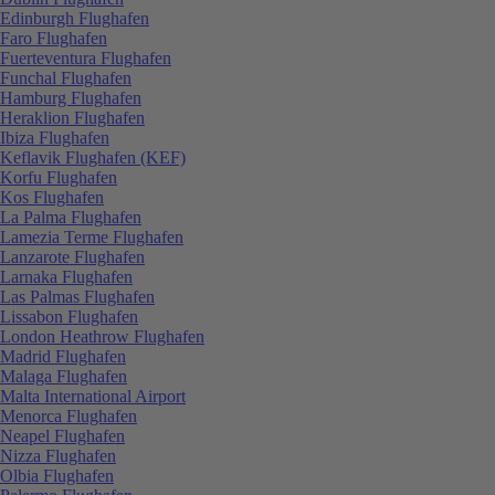
Edinburgh Flughafen
Faro Flughafen
Fuerteventura Flughafen
Funchal Flughafen
Hamburg Flughafen
Heraklion Flughafen
Ibiza Flughafen
Keflavik Flughafen (KEF)
Korfu Flughafen
Kos Flughafen
La Palma Flughafen
Lamezia Terme Flughafen
Lanzarote Flughafen
Larnaka Flughafen
Las Palmas Flughafen
Lissabon Flughafen
London Heathrow Flughafen
Madrid Flughafen
Malaga Flughafen
Malta International Airport
Menorca Flughafen
Neapel Flughafen
Nizza Flughafen
Olbia Flughafen