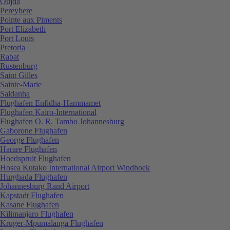
Oujda
Pereybere
Pointe aux Piments
Port Elizabeth
Port Louis
Pretoria
Rabat
Rustenburg
Saint Gilles
Sainte-Marie
Saldanha
Flughafen Enfidha-Hammamet
Flughafen Kairo-International
Flughafen O. R. Tambo Johannesburg
Gaborone Flughafen
George Flughafen
Harare Flughafen
Hoedspruit Flughafen
Hosea Kutako International Airport Windhoek
Hurghada Flughafen
Johannesburg Rand Airport
Kapstadt Flughafen
Kasane Flughafen
Kilimanjaro Flughafen
Kruger-Mpumalanga Flughafen