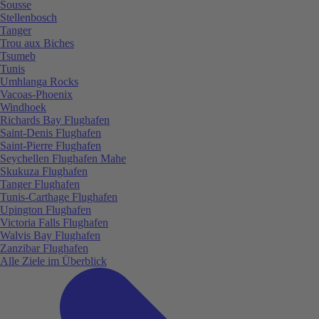
Sousse
Stellenbosch
Tanger
Trou aux Biches
Tsumeb
Tunis
Umhlanga Rocks
Vacoas-Phoenix
Windhoek
Richards Bay Flughafen
Saint-Denis Flughafen
Saint-Pierre Flughafen
Seychellen Flughafen Mahe
Skukuza Flughafen
Tanger Flughafen
Tunis-Carthage Flughafen
Upington Flughafen
Victoria Falls Flughafen
Walvis Bay Flughafen
Zanzibar Flughafen
Alle Ziele im Überblick