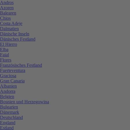
Andros
Azoren
Balearen
Chios
Costa Adeje
Dalmatien
Dänische Inseln
Dänisches Festland
El Hierro
Elba
Faial
Flores
Französisches Festland
Fuerteventura
Graciosa
Gran Canaria
Albanien
Andorra
Belgien
Bosnien und Herzegowina
Bulgarien
Dänemark
Deutschland
England
Estland