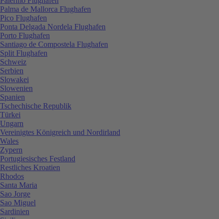
Palermo Flughafen
Palma de Mallorca Flughafen
Pico Flughafen
Ponta Delgada Nordela Flughafen
Porto Flughafen
Santiago de Compostela Flughafen
Split Flughafen
Schweiz
Serbien
Slowakei
Slowenien
Spanien
Tschechische Republik
Türkei
Ungarn
Vereinigtes Königreich und Nordirland
Wales
Zypern
Portugiesisches Festland
Restliches Kroatien
Rhodos
Santa Maria
Sao Jorge
Sao Miguel
Sardinien