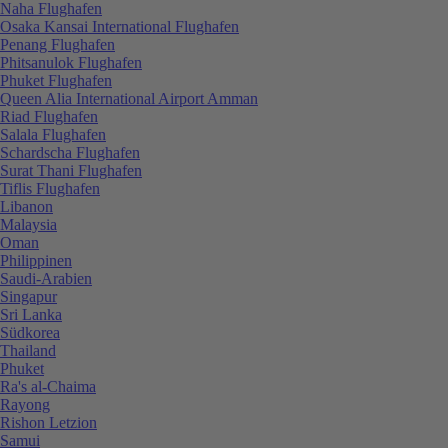
Naha Flughafen
Osaka Kansai International Flughafen
Penang Flughafen
Phitsanulok Flughafen
Phuket Flughafen
Queen Alia International Airport Amman
Riad Flughafen
Salala Flughafen
Schardscha Flughafen
Surat Thani Flughafen
Tiflis Flughafen
Libanon
Malaysia
Oman
Philippinen
Saudi-Arabien
Singapur
Sri Lanka
Südkorea
Thailand
Phuket
Ra's al-Chaima
Rayong
Rishon Letzion
Samui