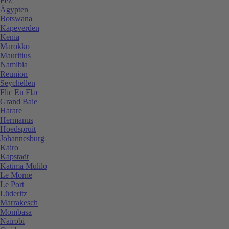
Fez
Ägypten
Botswana
Kapeverden
Kenia
Marokko
Mauritius
Namibia
Reunion
Seychellen
Flic En Flac
Grand Baie
Harare
Hermanus
Hoedspruit
Johannesburg
Kairo
Kapstadt
Katima Mulilo
Le Morne
Le Port
Lüderitz
Marrakesch
Mombasa
Nairobi