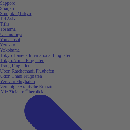
Sapporo
Sharjah
Shinjuku (Tokyo)
Tel Aviv
Tiflis
Toshima
Utsunomiya
Yamanashi
Yerevan
Yokohama
Tokyo-Haneda International Flughafen
Tokyo-Narita Flughafen
Trang Flughafen
Ubon Ratchathanii Flughafen
Udon Thani Flughafen
Yerevan Flughafen
Vereinigte Arabische Emirate
Alle Ziele im Überblick