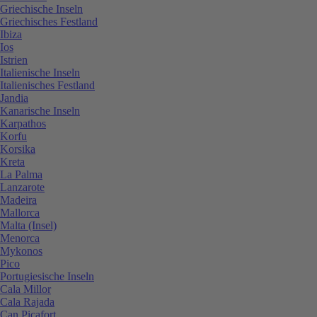
Griechische Inseln
Griechisches Festland
Ibiza
Ios
Istrien
Italienische Inseln
Italienisches Festland
Jandia
Kanarische Inseln
Karpathos
Korfu
Korsika
Kreta
La Palma
Lanzarote
Madeira
Mallorca
Malta (Insel)
Menorca
Mykonos
Pico
Portugiesische Inseln
Cala Millor
Cala Rajada
Can Picafort