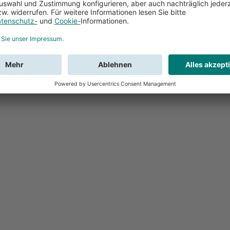
Feedback
Sie haben Fr
Buchung?