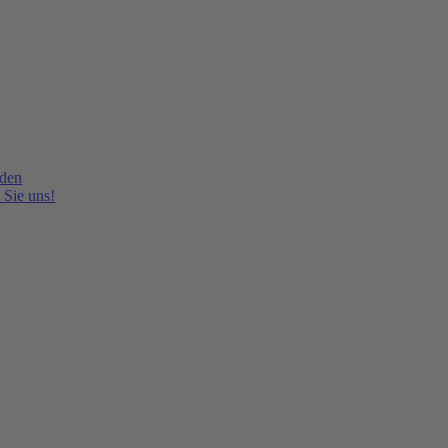
lden
 Sie uns!