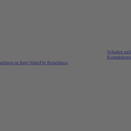
Schaden me
Kontaktieren
sebüros in Ihrer Nähe
Für Reisebüros