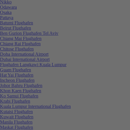
Nikko
Odawara
Osaka
Pattaya
Batumi Flughafen
Beirut Flughafen
Ben Gurion Flughafen Tel Aviv
Chiang Mai Flughafen
Chiang Rai Flughafen
Chitose Flughafen
Doha International Airport
Dubai International Airport
Flughafen Langkawi Kuala Lumpur
Guam Flughafen
Hat Yai Flughafen
Incheon Flughafen
Johor Bahru Flughafen
Khon Kaen Flughafen
Ko Samui Flughafen
Krabi Flughafen
Kuala Lumpur International Flughafen
Kutaisi Flughafen
Kuwait Flughafen
Manila Flughafen
Maskat Flughafen