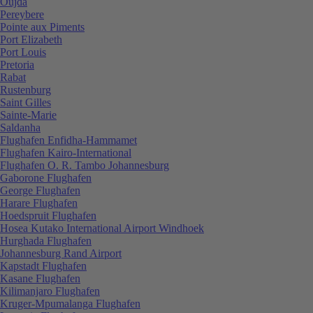
Oujda
Pereybere
Pointe aux Piments
Port Elizabeth
Port Louis
Pretoria
Rabat
Rustenburg
Saint Gilles
Sainte-Marie
Saldanha
Flughafen Enfidha-Hammamet
Flughafen Kairo-International
Flughafen O. R. Tambo Johannesburg
Gaborone Flughafen
George Flughafen
Harare Flughafen
Hoedspruit Flughafen
Hosea Kutako International Airport Windhoek
Hurghada Flughafen
Johannesburg Rand Airport
Kapstadt Flughafen
Kasane Flughafen
Kilimanjaro Flughafen
Kruger-Mpumalanga Flughafen