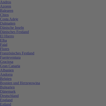
Andros
Azoren
Balearen
Chios
Costa Adeje
Dalmatien
Dänische Inseln
Dänisches Festland
El Hierro
Elba
Faial
Flores
Französisches Festland
Fuerteventura
Graciosa
Gran Canaria
Albanien
Andorra
Belgien
Bosnien und Herzegowina
Bulgarien
Dänemark
Deutschland
England
Estland