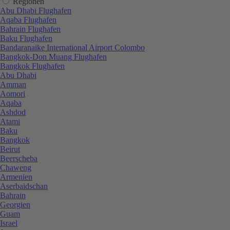
Regionen
Abu Dhabi Flughafen
Aqaba Flughafen
Bahrain Flughafen
Baku Flughafen
Bandaranaike International Airport Colombo
Bangkok-Don Muang Flughafen
Bangkok Flughafen
Abu Dhabi
Amman
Aomori
Aqaba
Ashdod
Atami
Baku
Bangkok
Beirut
Beerscheba
Chaweng
Armenien
Aserbaidschan
Bahrain
Georgien
Guam
Israel