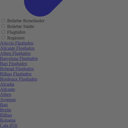
Beliebte Reiseländer
Beliebte Städte
Flughäfen
Regionen
Ajaccio Flughafen
Alicante Flughafen
Athen Flughafen
Barcelona Flughafen
Bari Flughafen
Belgrad Flughafen
Bilbao Flughafen
Bordeaux Flughafen
Alcudia
Alicante
Athen
Avignon
Bari
Berlin
Bilbao
Bologna
Cala d'Or