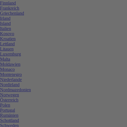
Finnland
Frankreich
Griechenland
Irland
Island
Italien
Kosovo
Kroatien
Lettland
Litauen
Luxemburg
Malta
Moldawien
Monaco
Montenegro
Niederlande
Nordirland
Nordmazedonien
Norwegen
Österreich
Polen
Portugal
Rumänien
Schottland
Schweden