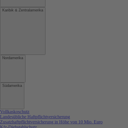
Karibik & Zentralamerika
Nordamerika
Südamerika
Vollkaskoschutz
Landesübliche Haftpflichtversicherung
Zusatzhaftpflichtversicherung in Höhe von 10 Mio. Euro
Kfz-Diebstahlschutz