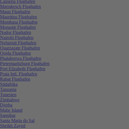
Lanseria Flughafen
Marrakesch Flughafen
Maun Flughafen
Mauritius Flughafen
Mombasa Flughafen
Monastir Flughafen
Nador Flughafen
Nairobi Flughafen
Nelspruit Flughafen
Ouarzazate Flughafen
Oujda Flughafen
Phalaborwa Flughafen
Pietermaritzburg Flughafen
Port Elizabeth Flughafen
Praia Intl. Flughafen
Rabat Flughafen
Südafrika
Tanzania
Tunesien
Zimbabwe
Djerba
Mahe Island
Sansibar
Santa Maria do Sal
Sheikh Zayed