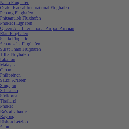
Naha Flughafen
Osaka Kansai International Flughafen
Penang Flughafen
Phitsanulok Flughafen
Phuket Flughafen
Queen Alia International Airport Amman
Riad Flughafen
Salala Flughafen
Schardscha Flughafen
Surat Thani Flughafen
Tiflis Flughafen
Libanon
Malaysia
Oman
Philippinen
Saudi-Arabien
Singapur
Sri Lanka
Südkorea
Thailand
Phuket
Ra's al-Chaima
Rayong
Rishon Letzion
Samui