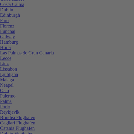
Costa Calma
Dublin
Edinburgh
Faro
Florenz
Funchal
Galway
Hamburg
Horta
Las Palmas de Gran Canaria
Lecce
Linz
Lissabon
Ljubljana
Malaga
Neapel
Oslo
Palermo
Palma
Porto
Reykjavík
Brindisi Flughafen
Cagliari Flughafen
Catania Flughafen
Dublin Flughafen