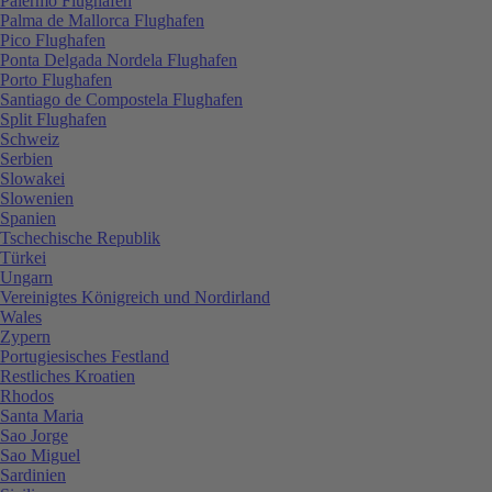
Palermo Flughafen
Palma de Mallorca Flughafen
Pico Flughafen
Ponta Delgada Nordela Flughafen
Porto Flughafen
Santiago de Compostela Flughafen
Split Flughafen
Schweiz
Serbien
Slowakei
Slowenien
Spanien
Tschechische Republik
Türkei
Ungarn
Vereinigtes Königreich und Nordirland
Wales
Zypern
Portugiesisches Festland
Restliches Kroatien
Rhodos
Santa Maria
Sao Jorge
Sao Miguel
Sardinien