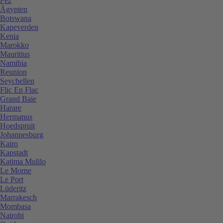
Fez
Ägypten
Botswana
Kapeverden
Kenia
Marokko
Mauritius
Namibia
Reunion
Seychellen
Flic En Flac
Grand Baie
Harare
Hermanus
Hoedspruit
Johannesburg
Kairo
Kapstadt
Katima Mulilo
Le Morne
Le Port
Lüderitz
Marrakesch
Mombasa
Nairobi