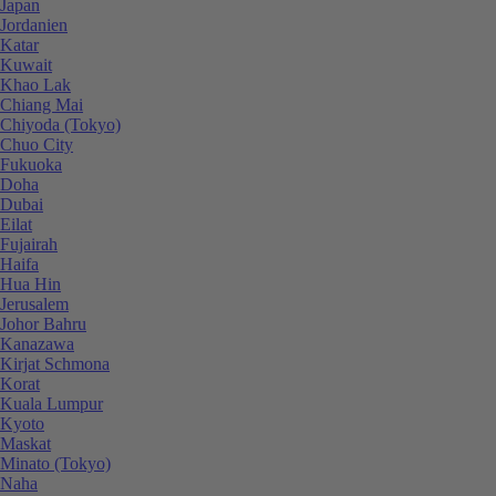
Japan
Jordanien
Katar
Kuwait
Khao Lak
Chiang Mai
Chiyoda (Tokyo)
Chuo City
Fukuoka
Doha
Dubai
Eilat
Fujairah
Haifa
Hua Hin
Jerusalem
Johor Bahru
Kanazawa
Kirjat Schmona
Korat
Kuala Lumpur
Kyoto
Maskat
Minato (Tokyo)
Naha