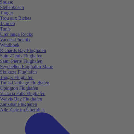
Sousse
Stellenbosch
Tanger
Trou aux Biches
Tsumeb
Tunis
Umhlanga Rocks
Vacoas-Phoenix
Windhoek
Richards Bay Flughafen
Saint-Denis Flughafen
Saint-Pierre Flughafen
Seychellen Flughafen Mahe
Skukuza Flughafen
Tanger Flughafen
Tunis-Carthage Flughafen
Upington Flughafen
Victoria Falls Flughafen
Walvis Bay Flughafen
Zanzibar Flughafen
Alle Ziele im Überblick