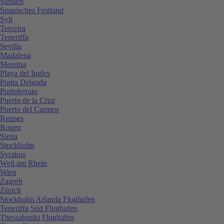
Sizilien
Spanisches Festland
Sylt
Terceira
Teneriffa
Sevilla
Madalena
Messina
Playa del Ingles
Ponta Delgada
Portoferraio
Puerto de la Cruz
Puerto del Carmen
Rennes
Rouen
Siena
Stockholm
Syrakus
Weil am Rhein
Wien
Zagreb
Zürich
Stockholm Arlanda Flughafen
Teneriffa Süd Flughafen
Thessaloniki Flughafen