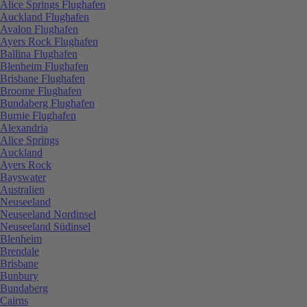
Alice Springs Flughafen
Auckland Flughafen
Avalon Flughafen
Ayers Rock Flughafen
Ballina Flughafen
Blenheim Flughafen
Brisbane Flughafen
Broome Flughafen
Bundaberg Flughafen
Burnie Flughafen
Alexandria
Alice Springs
Auckland
Ayers Rock
Bayswater
Australien
Neuseeland
Neuseeland Nordinsel
Neuseeland Südinsel
Blenheim
Brendale
Brisbane
Bunbury
Bundaberg
Cairns