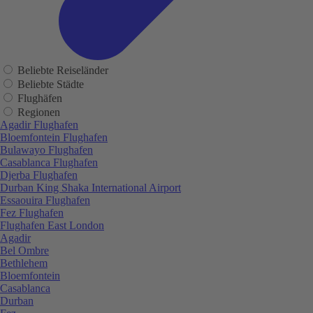
Beliebte Reiseländer
Beliebte Städte
Flughäfen
Regionen
Agadir Flughafen
Bloemfontein Flughafen
Bulawayo Flughafen
Casablanca Flughafen
Djerba Flughafen
Durban King Shaka International Airport
Essaouira Flughafen
Fez Flughafen
Flughafen East London
Agadir
Bel Ombre
Bethlehem
Bloemfontein
Casablanca
Durban