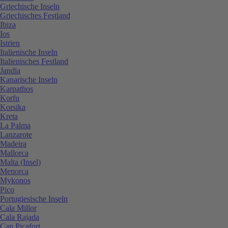
Griechische Inseln
Griechisches Festland
Ibiza
Ios
Istrien
Italienische Inseln
Italienisches Festland
Jandia
Kanarische Inseln
Karpathos
Korfu
Korsika
Kreta
La Palma
Lanzarote
Madeira
Mallorca
Malta (Insel)
Menorca
Mykonos
Pico
Portugiesische Inseln
Cala Millor
Cala Rajada
Can Picafort