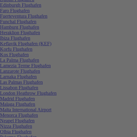
Edinburgh Flughafen
Faro Flughafen
Fuerteventura Flughafen
Funchal Flughafen
Hamburg Flughafen
Heraklion Flughafen
Ibiza Flughafen
Keflavik Flughafen (KEF)
Korfu Flughafen
Kos Flughafen
La Palma Flughafen
Lamezia Terme Flughafen
Lanzarote Flughafen
Larnaka Flughafen
Las Palmas Flughafen
Lissabon Flughafen
London Heathrow Flughafen
Madrid Flughafen
Malaga Flughafen
Malta International Airport
Menorca Flughafen
Neapel Flughafen
Nizza Flughafen
Olbia Flughafen