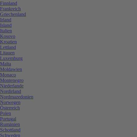
Finnland
Frankreich
Griechenland
Irland
Island
Italien
Kosovo
Kroatien
Lettland
Litauen
Luxemburg
Malta
Moldawien
Monaco
Montenegro
Niederlande
Nordirland
Nordmazedonien
Norwegen
Österreich
Polen
Portugal
Rumänien
Schottland
Schweden