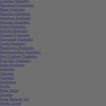
Lanseria Flughafen
Marrakesch Flughafen
Maun Flughafen
Mauritius Flughafen
Mombasa Flughafen
Monastir Flughafen
Nador Flughafen
Nairobi Flughafen
Nelspruit Flughafen
Ouarzazate Flughafen
Oujda Flughafen
Phalaborwa Flughafen
Pietermaritzburg Flughafen
Port Elizabeth Flughafen
Praia Intl. Flughafen
Rabat Flughafen
Südafrika
Tanzania
Tunesien
Zimbabwe
Djerba
Mahe Island
Sansibar
Santa Maria do Sal
Sheikh Zayed