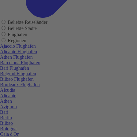
Beliebte Reiseländer
Beliebte Städte
Flughäfen
Regionen
Ajaccio Flughafen
Alicante Flughafen
Athen Flughafen
Barcelona Flughafen
Bari Flughafen
Belgrad Flughafen
Bilbao Flughafen
Bordeaux Flughafen
Alcudia
Alicante
Athen
Avignon
Bari
Berlin
Bilbao
Bologna
Cala d'Or