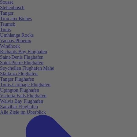
Sousse
Stellenbosch
Tanger
Trou aux Biches
Tsumeb
Tunis
Umhlanga Rocks
Vacoas-Phoenix
Windhoek
Richards Bay Flughafen
Saint-Denis Flughafen
Saint-Pierre Flughafen
Seychellen Flughafen Mahe
Skukuza Flughafen
Tanger Flughafen
Tunis-Carthage Flughafen
Upington Flughafen
Victoria Falls Flughafen
Walvis Bay Flughafen
Zanzibar Flughafen
Alle Ziele im Überblick