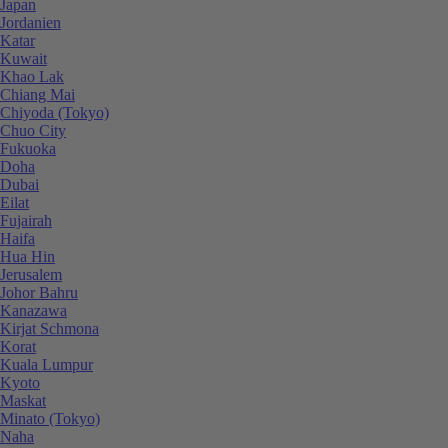
Japan
Jordanien
Katar
Kuwait
Khao Lak
Chiang Mai
Chiyoda (Tokyo)
Chuo City
Fukuoka
Doha
Dubai
Eilat
Fujairah
Haifa
Hua Hin
Jerusalem
Johor Bahru
Kanazawa
Kirjat Schmona
Korat
Kuala Lumpur
Kyoto
Maskat
Minato (Tokyo)
Naha