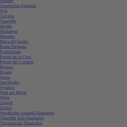
Sizilien
Spanisches Festland
Sylt
Terceira
Teneriffa
Sevilla
Madalena
Messina
Playa del Ingles
Ponta Delgada
Portoferraio
Puerto de la Cruz
Puerto del Carmen
Rennes
Rouen
Siena
Stockholm
Syrakus
Weil am Rhein
Wien
Zagreb
Zürich
Stockholm Arlanda Flughafen
Teneriffa Süd Flughafen
Thessaloniki Flughafen