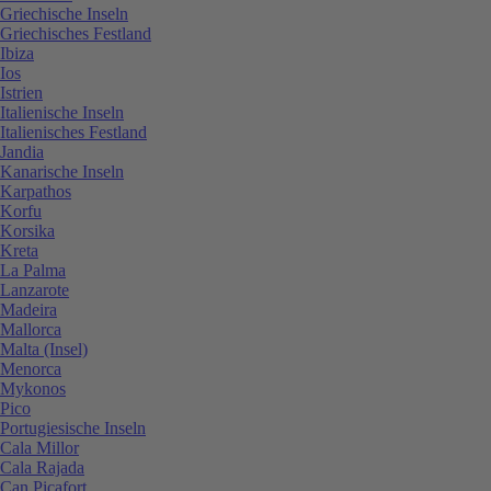
Griechische Inseln
Griechisches Festland
Ibiza
Ios
Istrien
Italienische Inseln
Italienisches Festland
Jandia
Kanarische Inseln
Karpathos
Korfu
Korsika
Kreta
La Palma
Lanzarote
Madeira
Mallorca
Malta (Insel)
Menorca
Mykonos
Pico
Portugiesische Inseln
Cala Millor
Cala Rajada
Can Picafort