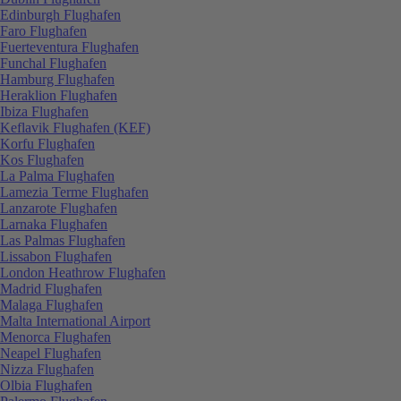
Edinburgh Flughafen
Faro Flughafen
Fuerteventura Flughafen
Funchal Flughafen
Hamburg Flughafen
Heraklion Flughafen
Ibiza Flughafen
Keflavik Flughafen (KEF)
Korfu Flughafen
Kos Flughafen
La Palma Flughafen
Lamezia Terme Flughafen
Lanzarote Flughafen
Larnaka Flughafen
Las Palmas Flughafen
Lissabon Flughafen
London Heathrow Flughafen
Madrid Flughafen
Malaga Flughafen
Malta International Airport
Menorca Flughafen
Neapel Flughafen
Nizza Flughafen
Olbia Flughafen