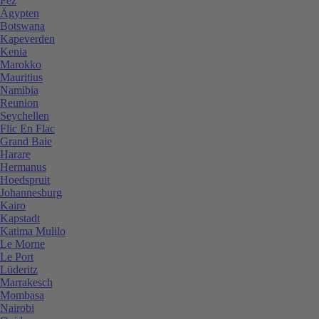
Fez
Ägypten
Botswana
Kapeverden
Kenia
Marokko
Mauritius
Namibia
Reunion
Seychellen
Flic En Flac
Grand Baie
Harare
Hermanus
Hoedspruit
Johannesburg
Kairo
Kapstadt
Katima Mulilo
Le Morne
Le Port
Lüderitz
Marrakesch
Mombasa
Nairobi