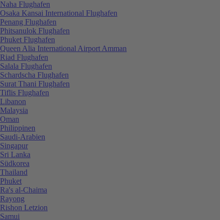
Naha Flughafen
Osaka Kansai International Flughafen
Penang Flughafen
Phitsanulok Flughafen
Phuket Flughafen
Queen Alia International Airport Amman
Riad Flughafen
Salala Flughafen
Schardscha Flughafen
Surat Thani Flughafen
Tiflis Flughafen
Libanon
Malaysia
Oman
Philippinen
Saudi-Arabien
Singapur
Sri Lanka
Südkorea
Thailand
Phuket
Ra's al-Chaima
Rayong
Rishon Letzion
Samui