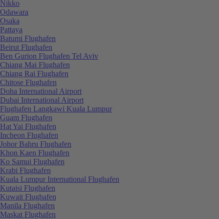
Nikko
Odawara
Osaka
Pattaya
Batumi Flughafen
Beirut Flughafen
Ben Gurion Flughafen Tel Aviv
Chiang Mai Flughafen
Chiang Rai Flughafen
Chitose Flughafen
Doha International Airport
Dubai International Airport
Flughafen Langkawi Kuala Lumpur
Guam Flughafen
Hat Yai Flughafen
Incheon Flughafen
Johor Bahru Flughafen
Khon Kaen Flughafen
Ko Samui Flughafen
Krabi Flughafen
Kuala Lumpur International Flughafen
Kutaisi Flughafen
Kuwait Flughafen
Manila Flughafen
Maskat Flughafen