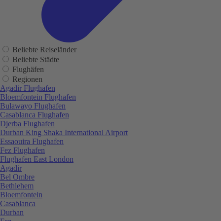
Beliebte Reiseländer
Beliebte Städte
Flughäfen
Regionen
Agadir Flughafen
Bloemfontein Flughafen
Bulawayo Flughafen
Casablanca Flughafen
Djerba Flughafen
Durban King Shaka International Airport
Essaouira Flughafen
Fez Flughafen
Flughafen East London
Agadir
Bel Ombre
Bethlehem
Bloemfontein
Casablanca
Durban