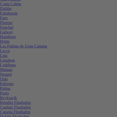
Costa Calma
Dublin
Edinburgh
Faro
Florenz
Funchal
Galway
Hamburg
Horta
Las Palmas de Gran Canaria
Lecce
Linz
Lissabon
Ljubljana
Malaga
Neapel
Oslo
Palermo
Palma
Porto
Reykjavík
Brindisi Flughafen
Cagliari Flughafen
Catania Flughafen
Dublin Flughafen