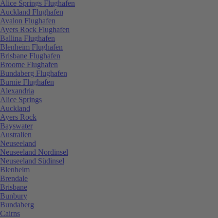
Alice Springs Flughafen
Auckland Flughafen
Avalon Flughafen
Ayers Rock Flughafen
Ballina Flughafen
Blenheim Flughafen
Brisbane Flughafen
Broome Flughafen
Bundaberg Flughafen
Burnie Flughafen
Alexandria
Alice Springs
Auckland
Ayers Rock
Bayswater
Australien
Neuseeland
Neuseeland Nordinsel
Neuseeland Südinsel
Blenheim
Brendale
Brisbane
Bunbury
Bundaberg
Cairns