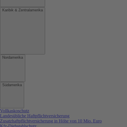
Karibik & Zentralamerika
Nordamerika
Südamerika
Vollkaskoschutz
Landesübliche Haftpflichtversicherung
Zusatzhaftpflichtversicherung in Höhe von 10 Mio. Euro
Kfz-Diebstahlschutz