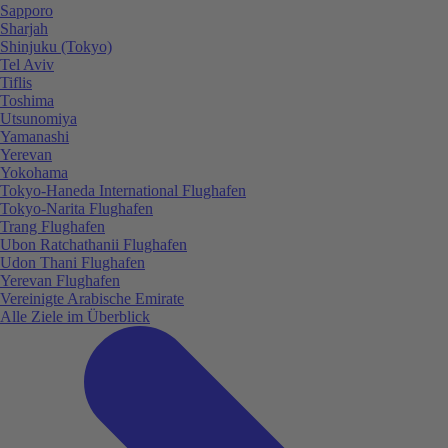
Sapporo
Sharjah
Shinjuku (Tokyo)
Tel Aviv
Tiflis
Toshima
Utsunomiya
Yamanashi
Yerevan
Yokohama
Tokyo-Haneda International Flughafen
Tokyo-Narita Flughafen
Trang Flughafen
Ubon Ratchathanii Flughafen
Udon Thani Flughafen
Yerevan Flughafen
Vereinigte Arabische Emirate
Alle Ziele im Überblick