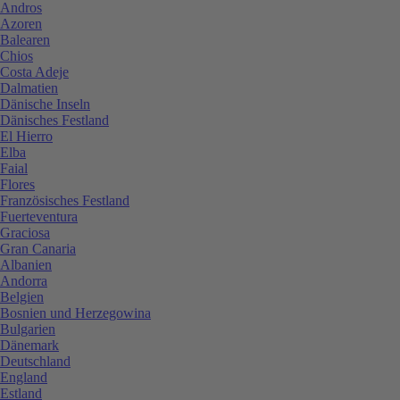
Andros
Azoren
Balearen
Chios
Costa Adeje
Dalmatien
Dänische Inseln
Dänisches Festland
El Hierro
Elba
Faial
Flores
Französisches Festland
Fuerteventura
Graciosa
Gran Canaria
Albanien
Andorra
Belgien
Bosnien und Herzegowina
Bulgarien
Dänemark
Deutschland
England
Estland