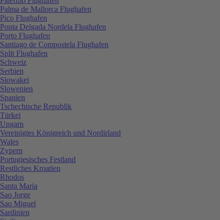
Palermo Flughafen
Palma de Mallorca Flughafen
Pico Flughafen
Ponta Delgada Nordela Flughafen
Porto Flughafen
Santiago de Compostela Flughafen
Split Flughafen
Schweiz
Serbien
Slowakei
Slowenien
Spanien
Tschechische Republik
Türkei
Ungarn
Vereinigtes Königreich und Nordirland
Wales
Zypern
Portugiesisches Festland
Restliches Kroatien
Rhodos
Santa Maria
Sao Jorge
Sao Miguel
Sardinien