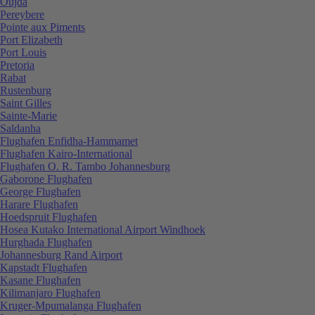
Oujda
Pereybere
Pointe aux Piments
Port Elizabeth
Port Louis
Pretoria
Rabat
Rustenburg
Saint Gilles
Sainte-Marie
Saldanha
Flughafen Enfidha-Hammamet
Flughafen Kairo-International
Flughafen O. R. Tambo Johannesburg
Gaborone Flughafen
George Flughafen
Harare Flughafen
Hoedspruit Flughafen
Hosea Kutako International Airport Windhoek
Hurghada Flughafen
Johannesburg Rand Airport
Kapstadt Flughafen
Kasane Flughafen
Kilimanjaro Flughafen
Kruger-Mpumalanga Flughafen