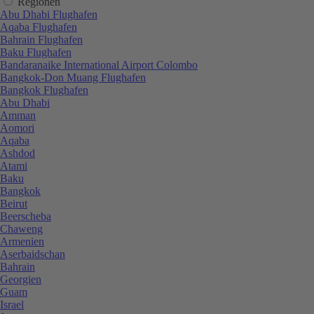
Regionen
Abu Dhabi Flughafen
Aqaba Flughafen
Bahrain Flughafen
Baku Flughafen
Bandaranaike International Airport Colombo
Bangkok-Don Muang Flughafen
Bangkok Flughafen
Abu Dhabi
Amman
Aomori
Aqaba
Ashdod
Atami
Baku
Bangkok
Beirut
Beerscheba
Chaweng
Armenien
Aserbaidschan
Bahrain
Georgien
Guam
Israel