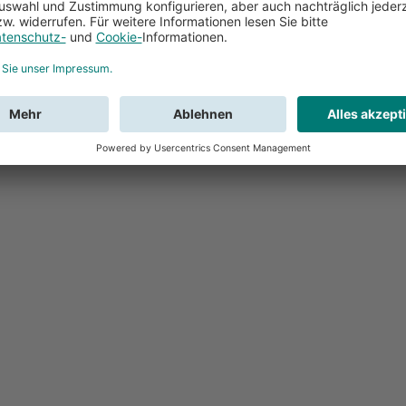
Feedback
Sie haben Fr
Buchung?