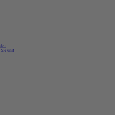
lden
 Sie uns!