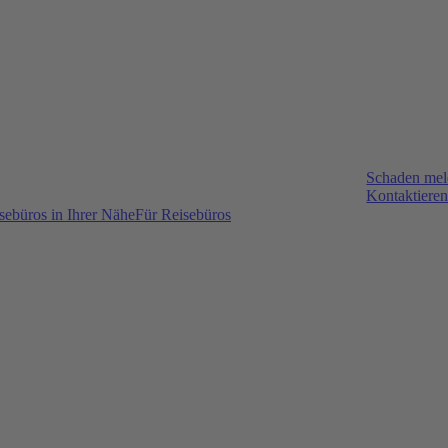
Schaden me
Kontaktieren
sebüros in Ihrer Nähe
Für Reisebüros