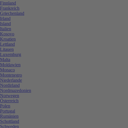
Finnland
Frankreich
Griechenland
Irland
Island
Italien
Kosovo
Kroatien
Lettland
Litauen
Luxemburg
Malta
Moldawien
Monaco
Montenegro
Niederlande
Nordirland
Nordmazedonien
Norwegen
Österreich
Polen
Portugal
Rumänien
Schottland
Schweden