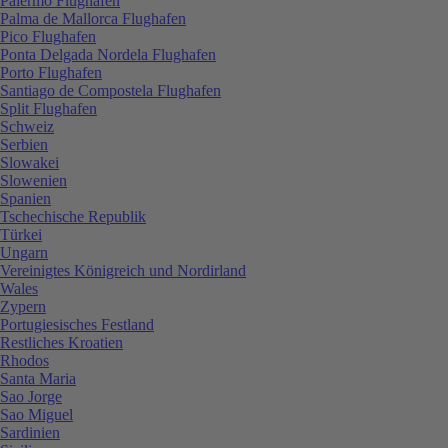
Palermo Flughafen
Palma de Mallorca Flughafen
Pico Flughafen
Ponta Delgada Nordela Flughafen
Porto Flughafen
Santiago de Compostela Flughafen
Split Flughafen
Schweiz
Serbien
Slowakei
Slowenien
Spanien
Tschechische Republik
Türkei
Ungarn
Vereinigtes Königreich und Nordirland
Wales
Zypern
Portugiesisches Festland
Restliches Kroatien
Rhodos
Santa Maria
Sao Jorge
Sao Miguel
Sardinien