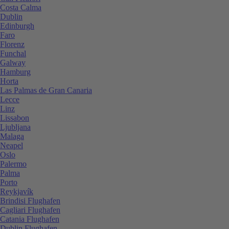
Costa Calma
Dublin
Edinburgh
Faro
Florenz
Funchal
Galway
Hamburg
Horta
Las Palmas de Gran Canaria
Lecce
Linz
Lissabon
Ljubljana
Malaga
Neapel
Oslo
Palermo
Palma
Porto
Reykjavík
Brindisi Flughafen
Cagliari Flughafen
Catania Flughafen
Dublin Flughafen