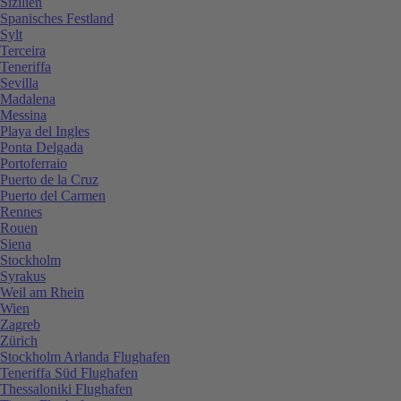
Sizilien
Spanisches Festland
Sylt
Terceira
Teneriffa
Sevilla
Madalena
Messina
Playa del Ingles
Ponta Delgada
Portoferraio
Puerto de la Cruz
Puerto del Carmen
Rennes
Rouen
Siena
Stockholm
Syrakus
Weil am Rhein
Wien
Zagreb
Zürich
Stockholm Arlanda Flughafen
Teneriffa Süd Flughafen
Thessaloniki Flughafen