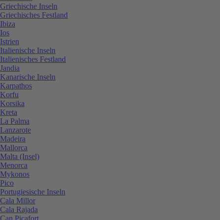
Griechische Inseln
Griechisches Festland
Ibiza
Ios
Istrien
Italienische Inseln
Italienisches Festland
Jandia
Kanarische Inseln
Karpathos
Korfu
Korsika
Kreta
La Palma
Lanzarote
Madeira
Mallorca
Malta (Insel)
Menorca
Mykonos
Pico
Portugiesische Inseln
Cala Millor
Cala Rajada
Can Picafort