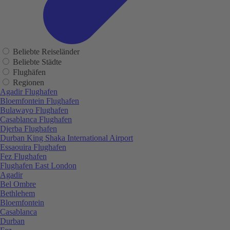
Beliebte Reiseländer
Beliebte Städte
Flughäfen
Regionen
Agadir Flughafen
Bloemfontein Flughafen
Bulawayo Flughafen
Casablanca Flughafen
Djerba Flughafen
Durban King Shaka International Airport
Essaouira Flughafen
Fez Flughafen
Flughafen East London
Agadir
Bel Ombre
Bethlehem
Bloemfontein
Casablanca
Durban