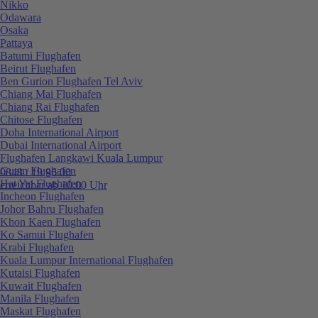
Nikko
Odawara
Osaka
Pattaya
Batumi Flughafen
Beirut Flughafen
Ben Gurion Flughafen Tel Aviv
Chiang Mai Flughafen
Chiang Rai Flughafen
Chitose Flughafen
Doha International Airport
Dubai International Airport
Flughafen Langkawi Kuala Lumpur
Guam Flughafen
0848 / 19 96 00
Hat Yai Flughafen
erreichbar ab 10:00 Uhr
Incheon Flughafen
Johor Bahru Flughafen
Khon Kaen Flughafen
Ko Samui Flughafen
Krabi Flughafen
Kuala Lumpur International Flughafen
Kutaisi Flughafen
Kuwait Flughafen
Manila Flughafen
Maskat Flughafen