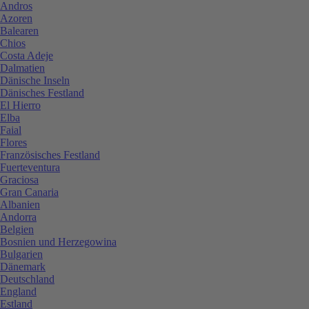
Andros
Azoren
Balearen
Chios
Costa Adeje
Dalmatien
Dänische Inseln
Dänisches Festland
El Hierro
Elba
Faial
Flores
Französisches Festland
Fuerteventura
Graciosa
Gran Canaria
Albanien
Andorra
Belgien
Bosnien und Herzegowina
Bulgarien
Dänemark
Deutschland
England
Estland