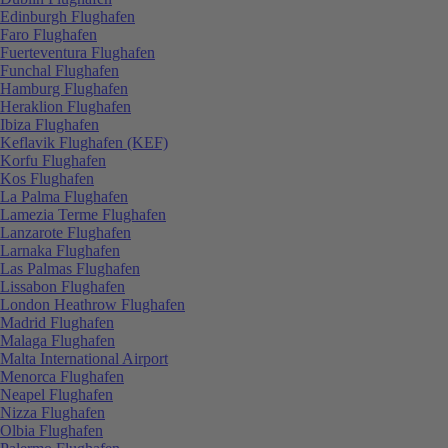
Edinburgh Flughafen
Faro Flughafen
Fuerteventura Flughafen
Funchal Flughafen
Hamburg Flughafen
Heraklion Flughafen
Ibiza Flughafen
Keflavik Flughafen (KEF)
Korfu Flughafen
Kos Flughafen
La Palma Flughafen
Lamezia Terme Flughafen
Lanzarote Flughafen
Larnaka Flughafen
Las Palmas Flughafen
Lissabon Flughafen
London Heathrow Flughafen
Madrid Flughafen
Malaga Flughafen
Malta International Airport
Menorca Flughafen
Neapel Flughafen
Nizza Flughafen
Olbia Flughafen