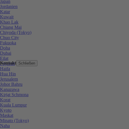
Japan
Jordanien
Katar
Kuwait
Khao Lak
Chiang Mai
Chiyoda (Tokyo)
Chuo City
Fukuoka
Doha
Dubai
Eilat
Kontakt
Fujairah
Schließen
Haifa
Hua Hin
Jerusalem
Johor Bahru
Kanazawa
Kirjat Schmona
Korat
Kuala Lumpur
Kyoto
Maskat
Minato (Tokyo)
Naha