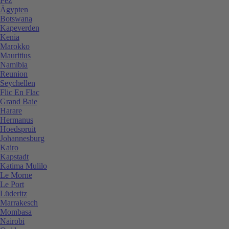
Fez
Ägypten
Botswana
Kapeverden
Kenia
Marokko
Mauritius
Namibia
Reunion
Seychellen
Flic En Flac
Grand Baie
Harare
Hermanus
Hoedspruit
Johannesburg
Kairo
Kapstadt
Katima Mulilo
Le Morne
Le Port
Lüderitz
Marrakesch
Mombasa
Nairobi