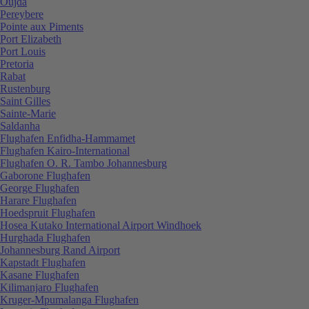
Oujda
Pereybere
Pointe aux Piments
Port Elizabeth
Port Louis
Pretoria
Rabat
Rustenburg
Saint Gilles
Sainte-Marie
Saldanha
Flughafen Enfidha-Hammamet
Flughafen Kairo-International
Flughafen O. R. Tambo Johannesburg
Gaborone Flughafen
George Flughafen
Harare Flughafen
Hoedspruit Flughafen
Hosea Kutako International Airport Windhoek
Hurghada Flughafen
Johannesburg Rand Airport
Kapstadt Flughafen
Kasane Flughafen
Kilimanjaro Flughafen
Kruger-Mpumalanga Flughafen