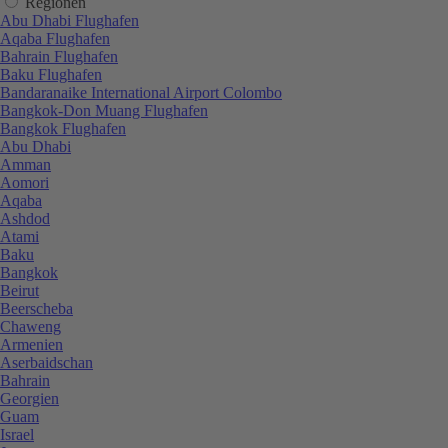
Regionen
Abu Dhabi Flughafen
Aqaba Flughafen
Bahrain Flughafen
Baku Flughafen
Bandaranaike International Airport Colombo
Bangkok-Don Muang Flughafen
Bangkok Flughafen
Abu Dhabi
Amman
Aomori
Aqaba
Ashdod
Atami
Baku
Bangkok
Beirut
Beerscheba
Chaweng
Armenien
Aserbaidschan
Bahrain
Georgien
Guam
Israel