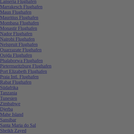
Lanseria Flughafen
Marrakesch Flughafen
Maun Flughafen
Mauritius Flughafen
Mombasa Flughafen
Monastir Flughafen
Nador Flughafen
Nairobi Flughafen
Nelspruit Flughafen
Ouarzazate Flughafen
Oujda Flughafen
Phalaborwa Flughafen
Pietermaritzburg Flughafen
Port Elizabeth Flughafen
Praia Intl. Flughafen
Rabat Flughafen
Südafrika
Tanzania
Tunesien
Zimbabwe
Djerba
Mahe Island
Sansibar
Santa Maria do Sal
Sheikh Zayed