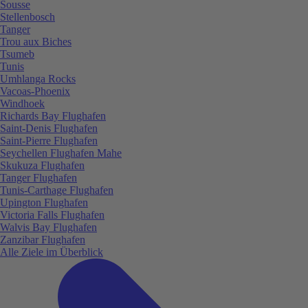
Sousse
Stellenbosch
Tanger
Trou aux Biches
Tsumeb
Tunis
Umhlanga Rocks
Vacoas-Phoenix
Windhoek
Richards Bay Flughafen
Saint-Denis Flughafen
Saint-Pierre Flughafen
Seychellen Flughafen Mahe
Skukuza Flughafen
Tanger Flughafen
Tunis-Carthage Flughafen
Upington Flughafen
Victoria Falls Flughafen
Walvis Bay Flughafen
Zanzibar Flughafen
Alle Ziele im Überblick