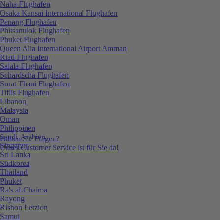
Naha Flughafen
Osaka Kansai International Flughafen
Penang Flughafen
Phitsanulok Flughafen
Phuket Flughafen
Queen Alia International Airport Amman
Riad Flughafen
Salala Flughafen
Schardscha Flughafen
Surat Thani Flughafen
Tiflis Flughafen
Libanon
Malaysia
Oman
Philippinen
Saudi-Arabien
Haben Sie Fragen?
Singapur
Unser Customer Service ist für Sie da!
Sri Lanka
Südkorea
Thailand
Phuket
Ra's al-Chaima
Rayong
Rishon Letzion
Samui