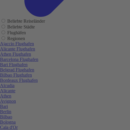
Beliebte Reiseländer
Beliebte Städte
Flughäfen
Regionen
Ajaccio Flughafen
Alicante Flughafen
Athen Flughafen
Barcelona Flughafen
Bari Flughafen
Belgrad Flughafen
Bilbao Flughafen
Bordeaux Flughafen
Alcudia
Alicante
Athen
Avignon
Bari
Berlin
Bilbao
Bologna
Cala d'Or