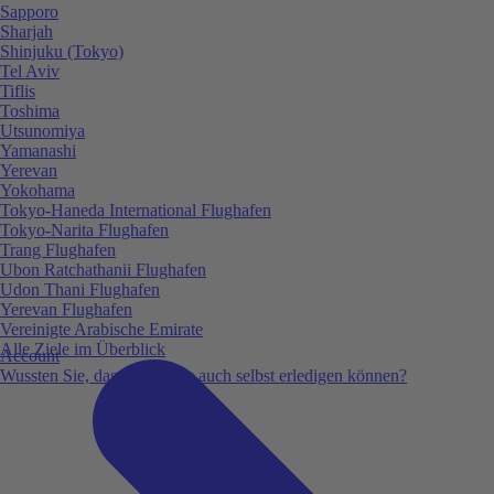
Sapporo
Sharjah
Shinjuku (Tokyo)
Tel Aviv
Tiflis
Toshima
Utsunomiya
Yamanashi
Yerevan
Yokohama
Tokyo-Haneda International Flughafen
Tokyo-Narita Flughafen
Trang Flughafen
Ubon Ratchathanii Flughafen
Udon Thani Flughafen
Yerevan Flughafen
Vereinigte Arabische Emirate
Alle Ziele im Überblick
Account
Wussten Sie, dass Sie vieles auch selbst erledigen können?