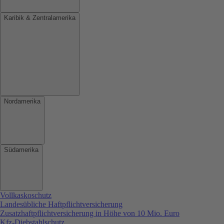
Karibik & Zentralamerika
Nordamerika
Südamerika
Vollkaskoschutz
Landesübliche Haftpflichtversicherung
Zusatzhaftpflichtversicherung in Höhe von 10 Mio. Euro
Kfz-Diebstahlschutz