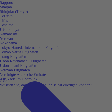
Sapporo
Sharjah
Shinjuku (Tokyo)
Tel Aviv
Tiflis
Toshima
Utsunomiya
Yamanashi
Yerevan
Yokohama
Tokyo-Haneda International Flughafen
Tokyo-Narita Flughafen
Trang Flughafen
Ubon Ratchathanii Flughafen
Udon Thani Flughafen
Yerevan Flughafen
Vereinigte Arabische Emirate
Alle Ziele im Überblick
Account
Wussten Sie, dass Sie vieles auch selbst erledigen können?