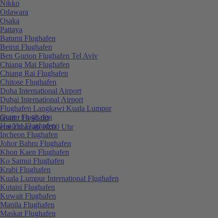
Nikko
Odawara
Osaka
Pattaya
Batumi Flughafen
Beirut Flughafen
Ben Gurion Flughafen Tel Aviv
Chiang Mai Flughafen
Chiang Rai Flughafen
Chitose Flughafen
Doha International Airport
Dubai International Airport
Flughafen Langkawi Kuala Lumpur
Guam Flughafen
0848 / 19 96 00
Hat Yai Flughafen
erreichbar ab 10:00 Uhr
Incheon Flughafen
Johor Bahru Flughafen
Khon Kaen Flughafen
Ko Samui Flughafen
Krabi Flughafen
Kuala Lumpur International Flughafen
Kutaisi Flughafen
Kuwait Flughafen
Manila Flughafen
Maskat Flughafen