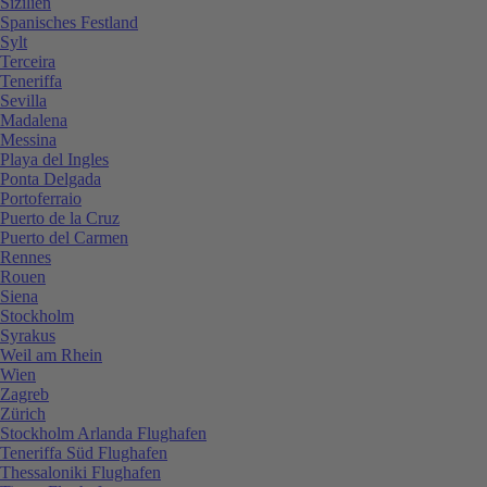
Sizilien
Spanisches Festland
Sylt
Terceira
Teneriffa
Sevilla
Madalena
Messina
Playa del Ingles
Ponta Delgada
Portoferraio
Puerto de la Cruz
Puerto del Carmen
Rennes
Rouen
Siena
Stockholm
Syrakus
Weil am Rhein
Wien
Zagreb
Zürich
Stockholm Arlanda Flughafen
Teneriffa Süd Flughafen
Thessaloniki Flughafen