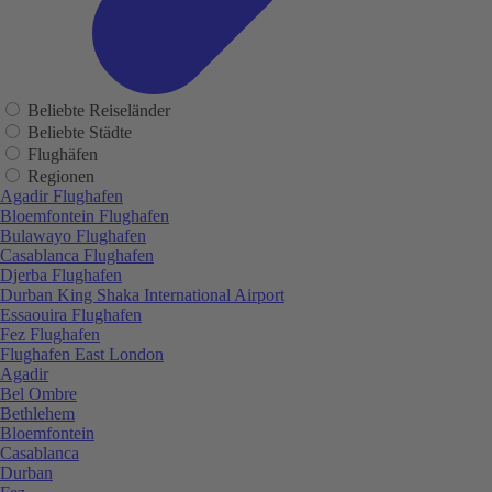
Beliebte Reiseländer
Beliebte Städte
Flughäfen
Regionen
Agadir Flughafen
Bloemfontein Flughafen
Bulawayo Flughafen
Casablanca Flughafen
Djerba Flughafen
Durban King Shaka International Airport
Essaouira Flughafen
Fez Flughafen
Flughafen East London
Agadir
Bel Ombre
Bethlehem
Bloemfontein
Casablanca
Durban