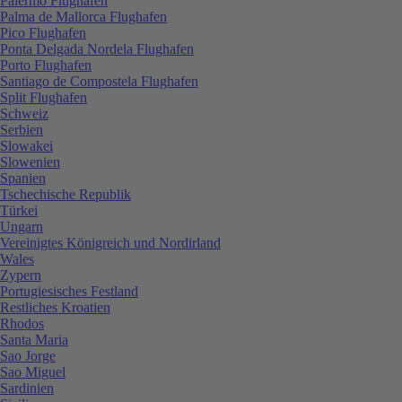
Palermo Flughafen
Palma de Mallorca Flughafen
Pico Flughafen
Ponta Delgada Nordela Flughafen
Porto Flughafen
Santiago de Compostela Flughafen
Split Flughafen
Schweiz
Serbien
Slowakei
Slowenien
Spanien
Tschechische Republik
Türkei
Ungarn
Vereinigtes Königreich und Nordirland
Wales
Zypern
Portugiesisches Festland
Restliches Kroatien
Rhodos
Santa Maria
Sao Jorge
Sao Miguel
Sardinien