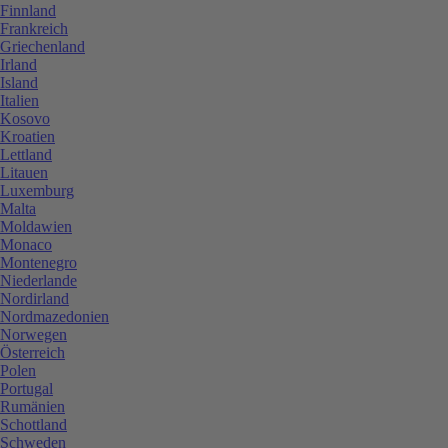
Finnland
Frankreich
Griechenland
Irland
Island
Italien
Kosovo
Kroatien
Lettland
Litauen
Luxemburg
Malta
Moldawien
Monaco
Montenegro
Niederlande
Nordirland
Nordmazedonien
Norwegen
Österreich
Polen
Portugal
Rumänien
Schottland
Schweden