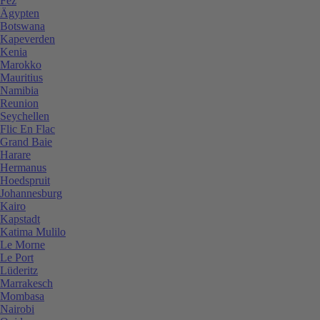
Fez
Ägypten
Botswana
Kapeverden
Kenia
Marokko
Mauritius
Namibia
Reunion
Seychellen
Flic En Flac
Grand Baie
Harare
Hermanus
Hoedspruit
Johannesburg
Kairo
Kapstadt
Katima Mulilo
Le Morne
Le Port
Lüderitz
Marrakesch
Mombasa
Nairobi