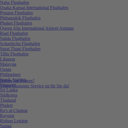
Naha Flughafen
Osaka Kansai International Flughafen
Penang Flughafen
Phitsanulok Flughafen
Phuket Flughafen
Queen Alia International Airport Amman
Riad Flughafen
Salala Flughafen
Schardscha Flughafen
Surat Thani Flughafen
Tiflis Flughafen
Libanon
Malaysia
Oman
Philippinen
Saudi-Arabien
Haben Sie Fragen?
Singapur
Unser Customer Service ist für Sie da!
Sri Lanka
Südkorea
Thailand
Phuket
Ra's al-Chaima
Rayong
Rishon Letzion
Samui