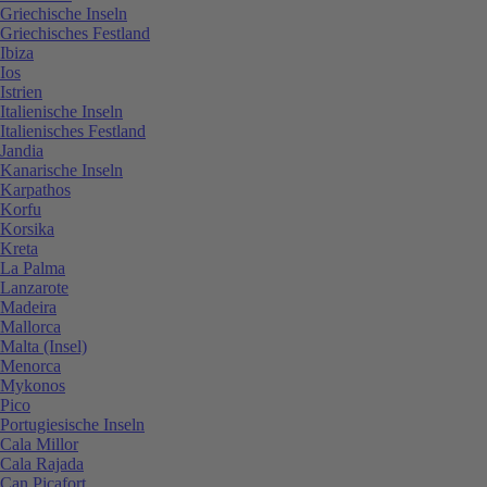
Griechische Inseln
Griechisches Festland
Ibiza
Ios
Istrien
Italienische Inseln
Italienisches Festland
Jandia
Kanarische Inseln
Karpathos
Korfu
Korsika
Kreta
La Palma
Lanzarote
Madeira
Mallorca
Malta (Insel)
Menorca
Mykonos
Pico
Portugiesische Inseln
Cala Millor
Cala Rajada
Can Picafort