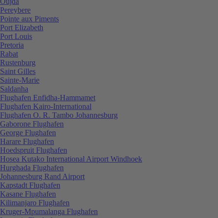
Oujda
Pereybere
Pointe aux Piments
Port Elizabeth
Port Louis
Pretoria
Rabat
Rustenburg
Saint Gilles
Sainte-Marie
Saldanha
Flughafen Enfidha-Hammamet
Flughafen Kairo-International
Flughafen O. R. Tambo Johannesburg
Gaborone Flughafen
George Flughafen
Harare Flughafen
Hoedspruit Flughafen
Hosea Kutako International Airport Windhoek
Hurghada Flughafen
Johannesburg Rand Airport
Kapstadt Flughafen
Kasane Flughafen
Kilimanjaro Flughafen
Kruger-Mpumalanga Flughafen