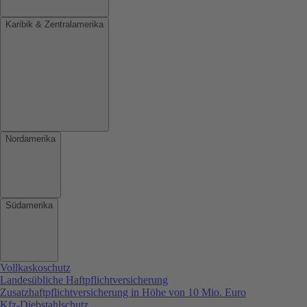
Karibik & Zentralamerika
Nordamerika
Südamerika
Vollkaskoschutz
Landesübliche Haftpflichtversicherung
Zusatzhaftpflichtversicherung in Höhe von 10 Mio. Euro
Kfz-Diebstahlschutz