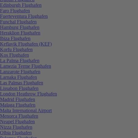
Edinburgh Flughafen
Faro Flughafen
Fuerteventura Flughafen
Funchal Flughafen
Hamburg Flughafen
Heraklion Flughafen
Ibiza Flughafen
Keflavik Flughafen (KEF)
Korfu Flughafen
Kos Flughafen
La Palma Flughafen
Lamezia Terme Flughafen
Lanzarote Flughafen
Larnaka Flughafen
Las Palmas Flughafen
Lissabon Flughafen
London Heathrow Flughafen
Madrid Flughafen
Malaga Flughafen
Malta International Airport
Menorca Flughafen
Neapel Flughafen
Nizza Flughafen
Olbia Flughafen