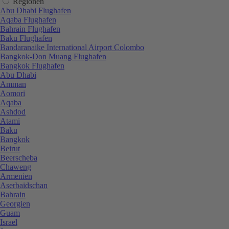
Regionen
Abu Dhabi Flughafen
Aqaba Flughafen
Bahrain Flughafen
Baku Flughafen
Bandaranaike International Airport Colombo
Bangkok-Don Muang Flughafen
Bangkok Flughafen
Abu Dhabi
Amman
Aomori
Aqaba
Ashdod
Atami
Baku
Bangkok
Beirut
Beerscheba
Chaweng
Armenien
Aserbaidschan
Bahrain
Georgien
Guam
Israel