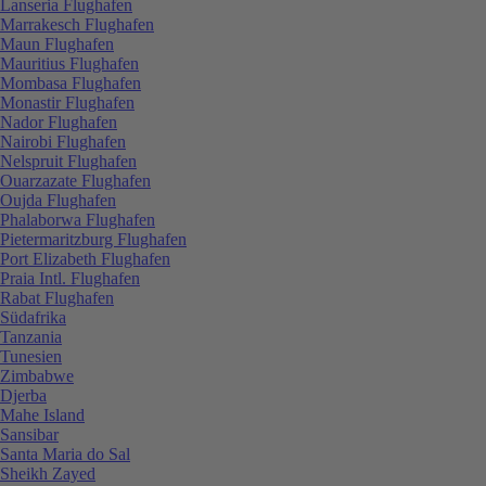
Lanseria Flughafen
Marrakesch Flughafen
Maun Flughafen
Mauritius Flughafen
Mombasa Flughafen
Monastir Flughafen
Nador Flughafen
Nairobi Flughafen
Nelspruit Flughafen
Ouarzazate Flughafen
Oujda Flughafen
Phalaborwa Flughafen
Pietermaritzburg Flughafen
Port Elizabeth Flughafen
Praia Intl. Flughafen
Rabat Flughafen
Südafrika
Tanzania
Tunesien
Zimbabwe
Djerba
Mahe Island
Sansibar
Santa Maria do Sal
Sheikh Zayed