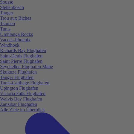
Sousse
Stellenbosch
Tanger
Trou aux Biches
Tsumeb
Tunis
Umhlanga Rocks
Vacoas-Phoenix
Windhoek
Richards Bay Flughafen
Saint-Denis Flughafen
Saint-Pierre Flughafen
Seychellen Flughafen Mahe
Skukuza Flughafen
Tanger Flughafen
Tunis-Carthage Flughafen
Upington Flughafen
Victoria Falls Flughafen
Walvis Bay Flughafen
Zanzibar Flughafen
Alle Ziele im Überblick