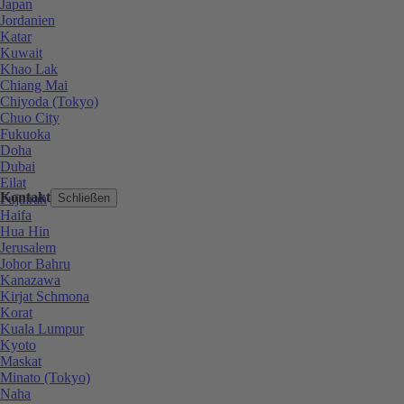
Japan
Jordanien
Katar
Kuwait
Khao Lak
Chiang Mai
Chiyoda (Tokyo)
Chuo City
Fukuoka
Doha
Dubai
Eilat
Kontakt
Fujairah
Schließen
Haifa
Hua Hin
Jerusalem
Johor Bahru
Kanazawa
Kirjat Schmona
Korat
Kuala Lumpur
Kyoto
Maskat
Minato (Tokyo)
Naha