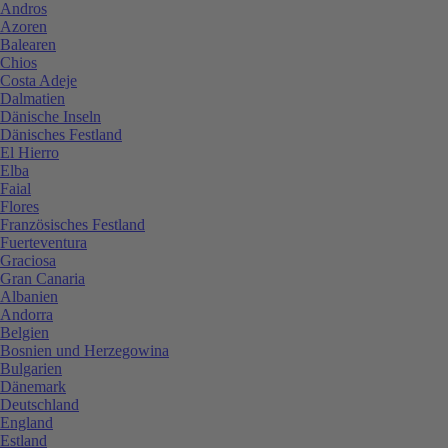
Andros
Azoren
Balearen
Chios
Costa Adeje
Dalmatien
Dänische Inseln
Dänisches Festland
El Hierro
Elba
Faial
Flores
Französisches Festland
Fuerteventura
Graciosa
Gran Canaria
Albanien
Andorra
Belgien
Bosnien und Herzegowina
Bulgarien
Dänemark
Deutschland
England
Estland