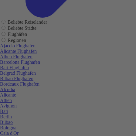
Beliebte Reiseländer
Beliebte Städte
Flughäfen
Regionen
Ajaccio Flughafen
Alicante Flughafen
Athen Flughafen
Barcelona Flughafen
Bari Flughafen
Belgrad Flughafen
Bilbao Flughafen
Bordeaux Flughafen
Alcudia
Alicante
Athen
Avignon
Bari
Berlin
Bilbao
Bologna
Cala d'Or