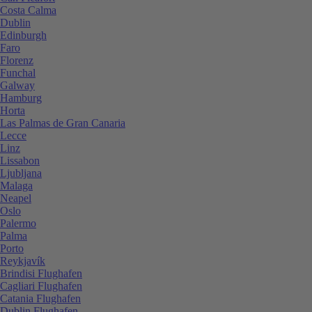
Costa Calma
Dublin
Edinburgh
Faro
Florenz
Funchal
Galway
Hamburg
Horta
Las Palmas de Gran Canaria
Lecce
Linz
Lissabon
Ljubljana
Malaga
Neapel
Oslo
Palermo
Palma
Porto
Reykjavík
Brindisi Flughafen
Cagliari Flughafen
Catania Flughafen
Dublin Flughafen