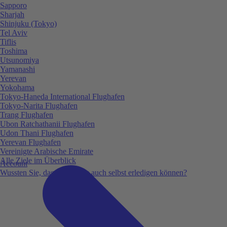
Sapporo
Sharjah
Shinjuku (Tokyo)
Tel Aviv
Tiflis
Toshima
Utsunomiya
Yamanashi
Yerevan
Yokohama
Tokyo-Haneda International Flughafen
Tokyo-Narita Flughafen
Trang Flughafen
Ubon Ratchathanii Flughafen
Udon Thani Flughafen
Yerevan Flughafen
Vereinigte Arabische Emirate
Alle Ziele im Überblick
Account
Wussten Sie, dass Sie vieles auch selbst erledigen können?