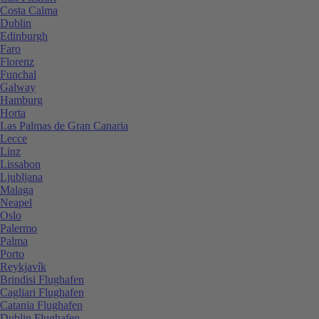
Costa Calma
Dublin
Edinburgh
Faro
Florenz
Funchal
Galway
Hamburg
Horta
Las Palmas de Gran Canaria
Lecce
Linz
Lissabon
Ljubljana
Malaga
Neapel
Oslo
Palermo
Palma
Porto
Reykjavík
Brindisi Flughafen
Cagliari Flughafen
Catania Flughafen
Dublin Flughafen