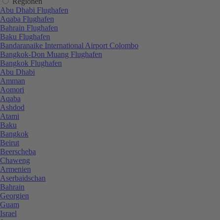
Regionen
Abu Dhabi Flughafen
Aqaba Flughafen
Bahrain Flughafen
Baku Flughafen
Bandaranaike International Airport Colombo
Bangkok-Don Muang Flughafen
Bangkok Flughafen
Abu Dhabi
Amman
Aomori
Aqaba
Ashdod
Atami
Baku
Bangkok
Beirut
Beerscheba
Chaweng
Armenien
Aserbaidschan
Bahrain
Georgien
Guam
Israel