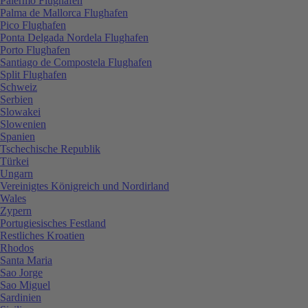
Palermo Flughafen
Palma de Mallorca Flughafen
Pico Flughafen
Ponta Delgada Nordela Flughafen
Porto Flughafen
Santiago de Compostela Flughafen
Split Flughafen
Schweiz
Serbien
Slowakei
Slowenien
Spanien
Tschechische Republik
Türkei
Ungarn
Vereinigtes Königreich und Nordirland
Wales
Zypern
Portugiesisches Festland
Restliches Kroatien
Rhodos
Santa Maria
Sao Jorge
Sao Miguel
Sardinien