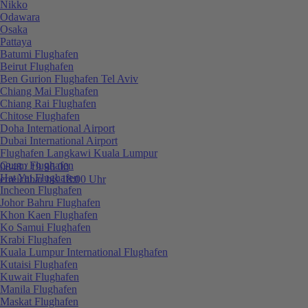
Nikko
Odawara
Osaka
Pattaya
Batumi Flughafen
Beirut Flughafen
Ben Gurion Flughafen Tel Aviv
Chiang Mai Flughafen
Chiang Rai Flughafen
Chitose Flughafen
Doha International Airport
Dubai International Airport
Flughafen Langkawi Kuala Lumpur
Guam Flughafen
0848 / 19 96 00
Hat Yai Flughafen
erreichbar bis 18:00 Uhr
Incheon Flughafen
Johor Bahru Flughafen
Khon Kaen Flughafen
Ko Samui Flughafen
Krabi Flughafen
Kuala Lumpur International Flughafen
Kutaisi Flughafen
Kuwait Flughafen
Manila Flughafen
Maskat Flughafen