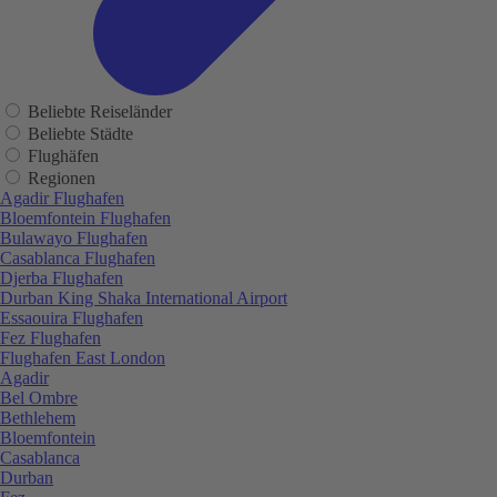
Beliebte Reiseländer
Beliebte Städte
Flughäfen
Regionen
Agadir Flughafen
Bloemfontein Flughafen
Bulawayo Flughafen
Casablanca Flughafen
Djerba Flughafen
Durban King Shaka International Airport
Essaouira Flughafen
Fez Flughafen
Flughafen East London
Agadir
Bel Ombre
Bethlehem
Bloemfontein
Casablanca
Durban