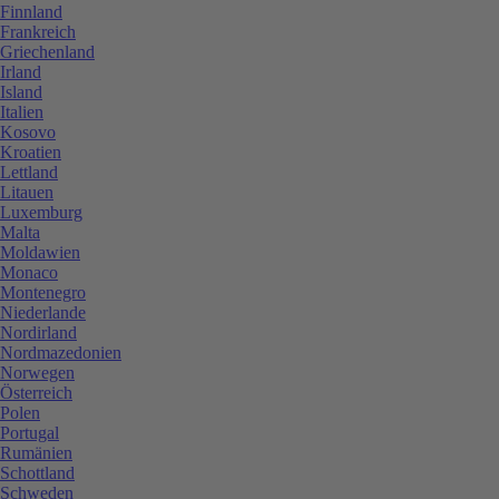
Finnland
Frankreich
Griechenland
Irland
Island
Italien
Kosovo
Kroatien
Lettland
Litauen
Luxemburg
Malta
Moldawien
Monaco
Montenegro
Niederlande
Nordirland
Nordmazedonien
Norwegen
Österreich
Polen
Portugal
Rumänien
Schottland
Schweden