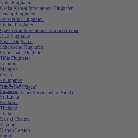
Naha Flughafen
Osaka Kansai International Flughafen
Penang Flughafen
Phitsanulok Flughafen
Phuket Flughafen
Queen Alia International Airport Amman
Riad Flughafen
Salala Flughafen
Schardscha Flughafen
Surat Thani Flughafen
Tiflis Flughafen
Libanon
Malaysia
Oman
Philippinen
Saudi-Arabien
Haben Sie Fragen?
Singapur
Unser Customer Service ist für Sie da!
Sri Lanka
Südkorea
Thailand
Phuket
Ra's al-Chaima
Rayong
Rishon Letzion
Samui