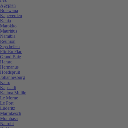
Fez
Ägypten
Botswana
Kapeverden
Kenia
Marokko
Mauritius
Namibia
Reunion
Seychellen
Flic En Flac
Grand Baie
Harare
Hermanus
Hoedspruit
Johannesburg
Kairo
Kapstadt
Katima Mulilo
Le Morne
Le Port
Lüderitz
Marrakesch
Mombasa
Nairobi