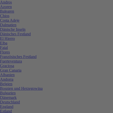
Andros
Azoren
Balearen
Chios
Costa Adeje
Dalmatien
Dänische Inseln
Dänisches Festland
El Hierro
Elba
Faial
Flores
Französisches Festland
Fuerteventura
Graciosa
Gran Canaria
Albanien
Andorra
Belgien
Bosnien und Herzegowina
Bulgarien
Dänemark
Deutschland
England
Estland