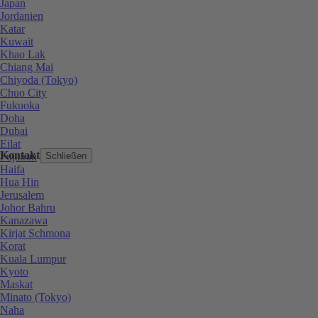
Japan
Jordanien
Katar
Kuwait
Khao Lak
Chiang Mai
Chiyoda (Tokyo)
Chuo City
Fukuoka
Doha
Dubai
Eilat
Kontakt
Fujairah
Schließen
Haifa
Hua Hin
Jerusalem
Johor Bahru
Kanazawa
Kirjat Schmona
Korat
Kuala Lumpur
Kyoto
Maskat
Minato (Tokyo)
Naha