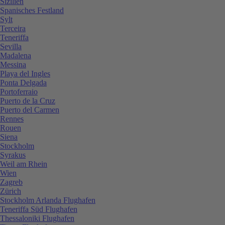
Sizilien
Spanisches Festland
Sylt
Terceira
Teneriffa
Sevilla
Madalena
Messina
Playa del Ingles
Ponta Delgada
Portoferraio
Puerto de la Cruz
Puerto del Carmen
Rennes
Rouen
Siena
Stockholm
Syrakus
Weil am Rhein
Wien
Zagreb
Zürich
Stockholm Arlanda Flughafen
Teneriffa Süd Flughafen
Thessaloniki Flughafen