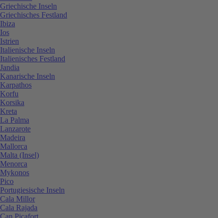
Griechische Inseln
Griechisches Festland
Ibiza
Ios
Istrien
Italienische Inseln
Italienisches Festland
Jandia
Kanarische Inseln
Karpathos
Korfu
Korsika
Kreta
La Palma
Lanzarote
Madeira
Mallorca
Malta (Insel)
Menorca
Mykonos
Pico
Portugiesische Inseln
Cala Millor
Cala Rajada
Can Picafort