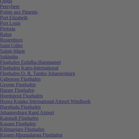
Oujda
Pereybere
Pointe aux Piments
Port Elizabeth
Port Louis
Pretoria
Rabat
Rustenburg
Saint Gilles
Sainte-Marie
Saldanha
Flughafen Enfidha-Hammamet
Flughafen Kairo-International
Flughafen O. R. Tambo Johannesburg
Gaborone Flughafen
George Flughafen
Harare Flughafen
Hoedspruit Flughafen
Hosea Kutako International Airport Windhoek
Hurghada Flughafen
Johannesburg Rand Airport
Kapstadt Flughafen
Kasane Flughafen
Kilimanjaro Flughafen
Kruger-Mpumalanga Flughafen