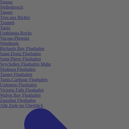
Sousse
Stellenbosch
Tanger
Trou aux Biches
Tsumeb
Tunis
Umhlanga Rocks
Vacoas-Phoenix
Windhoek
Richards Bay Flughafen
Saint-Denis Flughafen
Saint-Pierre Flughafen
Seychellen Flughafen Mahe
Skukuza Flughafen
Tanger Flughafen
Tunis-Carthage Flughafen
Upington Flughafen
Victoria Falls Flughafen
Walvis Bay Flughafen
Zanzibar Flughafen
Alle Ziele im Überblick