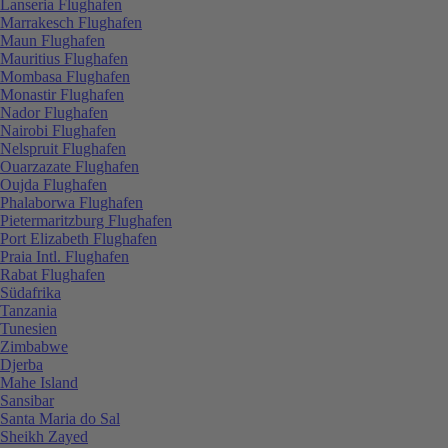
Lanseria Flughafen
Marrakesch Flughafen
Maun Flughafen
Mauritius Flughafen
Mombasa Flughafen
Monastir Flughafen
Nador Flughafen
Nairobi Flughafen
Nelspruit Flughafen
Ouarzazate Flughafen
Oujda Flughafen
Phalaborwa Flughafen
Pietermaritzburg Flughafen
Port Elizabeth Flughafen
Praia Intl. Flughafen
Rabat Flughafen
Südafrika
Tanzania
Tunesien
Zimbabwe
Djerba
Mahe Island
Sansibar
Santa Maria do Sal
Sheikh Zayed