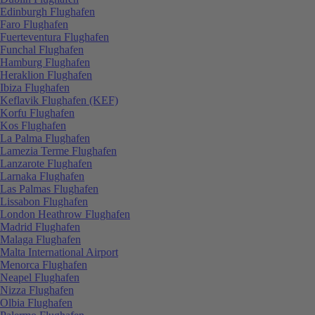
Edinburgh Flughafen
Faro Flughafen
Fuerteventura Flughafen
Funchal Flughafen
Hamburg Flughafen
Heraklion Flughafen
Ibiza Flughafen
Keflavik Flughafen (KEF)
Korfu Flughafen
Kos Flughafen
La Palma Flughafen
Lamezia Terme Flughafen
Lanzarote Flughafen
Larnaka Flughafen
Las Palmas Flughafen
Lissabon Flughafen
London Heathrow Flughafen
Madrid Flughafen
Malaga Flughafen
Malta International Airport
Menorca Flughafen
Neapel Flughafen
Nizza Flughafen
Olbia Flughafen