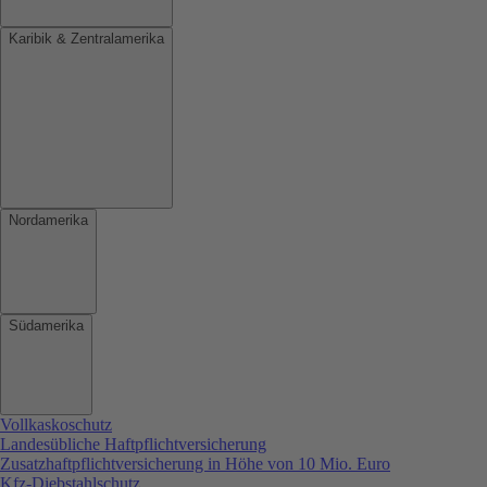
Karibik & Zentralamerika
Nordamerika
Südamerika
Vollkaskoschutz
Landesübliche Haftpflichtversicherung
Zusatzhaftpflichtversicherung in Höhe von 10 Mio. Euro
Kfz-Diebstahlschutz