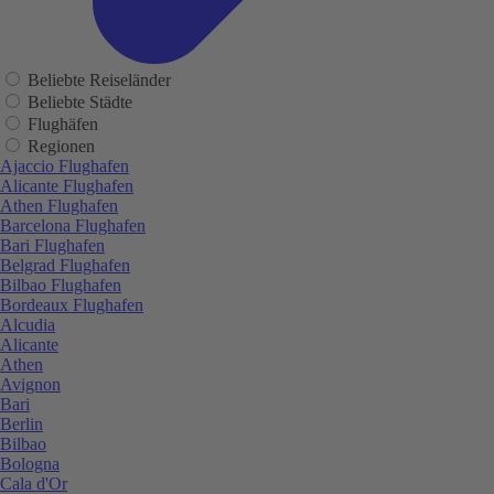
Beliebte Reiseländer
Beliebte Städte
Flughäfen
Regionen
Ajaccio Flughafen
Alicante Flughafen
Athen Flughafen
Barcelona Flughafen
Bari Flughafen
Belgrad Flughafen
Bilbao Flughafen
Bordeaux Flughafen
Alcudia
Alicante
Athen
Avignon
Bari
Berlin
Bilbao
Bologna
Cala d'Or